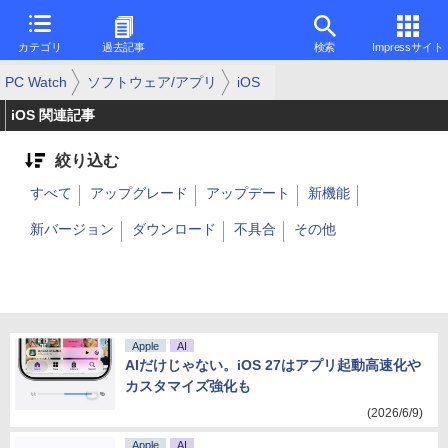
カテゴリ
過去記事
検索
Impressサイト
PC Watch
ソフトウェア/アプリ
iOS
iOS 関連記事
絞り込む
すべて
アップグレード
アップデート
新機能
新バージョン
ダウンロード
不具合
その他
Apple
AI
AIだけじゃない。iOS 27はアプリ起動高速化や
カスタマイズ強化も
(2026/6/9)
Apple
AI