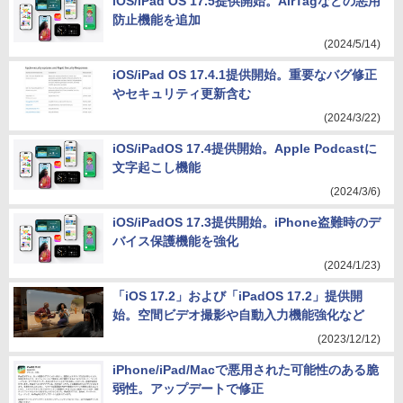
iOS/iPad OS 17.5提供開始。AirTagなどの悪用
防止機能を追加
(2024/5/14)
iOS/iPad OS 17.4.1提供開始。重要なバグ修正
やセキュリティ更新含む
(2024/3/22)
iOS/iPadOS 17.4提供開始。Apple Podcastに
文字起こし機能
(2024/3/6)
iOS/iPadOS 17.3提供開始。iPhone盗難時のデ
バイス保護機能を強化
(2024/1/23)
「iOS 17.2」および「iPadOS 17.2」提供開
始。空間ビデオ撮影や自動入力機能強化など
(2023/12/12)
iPhone/iPad/Macで悪用された可能性のある脆
弱性。アップデートで修正