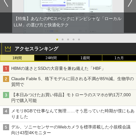
【特集】あなたのPCスペックにドンピシャな「ローカル
LLM」の選び方と快適化テク
●
●
●
●
●
アクセスランキング
1時間
24時間
1週間
1カ月
HBMの速さとSSDの大容量を兼ね備えた「HBF」
Claude Fable 5、格下モデルに回される不満が85%減。生物学の
質問で
【本日みつけたお買い得品】モトローラのスマホが約1万7,000
円で購入可能
メモリ8GBで仕事なんて無理……そう思っていた時期が僕にもあ
りました
デル、ソニーセンサーのWebカメラを標準搭載した小規模会議
向け43型4Kモニター