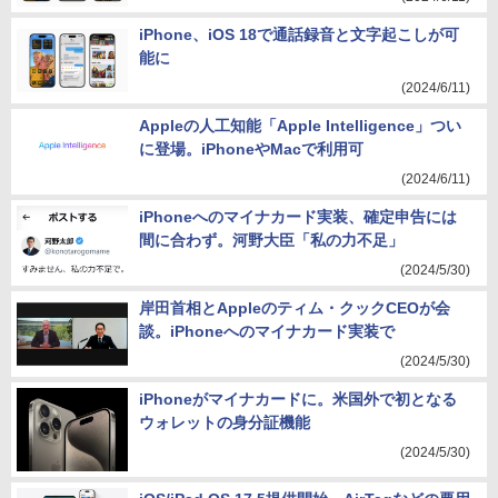
iPhone、iOS 18で通話録音と文字起こしが可
能に
(2024/6/11)
Appleの人工知能「Apple Intelligence」つい
に登場。iPhoneやMacで利用可
(2024/6/11)
iPhoneへのマイナカード実装、確定申告には
間に合わず。河野大臣「私の力不足」
(2024/5/30)
岸田首相とAppleのティム・クックCEOが会
談。iPhoneへのマイナカード実装で
(2024/5/30)
iPhoneがマイナカードに。米国外で初となる
ウォレットの身分証機能
(2024/5/30)