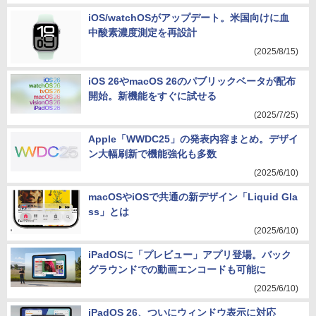
iOS/watchOSがアップデート。米国向けに血
中酸素濃度測定を再設計
(2025/8/15)
iOS 26やmacOS 26のパブリックベータが配布
開始。新機能をすぐに試せる
(2025/7/25)
Apple「WWDC25」の発表内容まとめ。デザイ
ン大幅刷新で機能強化も多数
(2025/6/10)
macOSやiOSで共通の新デザイン「Liquid Gla
ss」とは
(2025/6/10)
iPadOSに「プレビュー」アプリ登場。バック
グラウンドでの動画エンコードも可能に
(2025/6/10)
iPadOS 26、ついにウィンドウ表示に対応