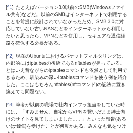
[
^1
]:
たとえば
バージョン3.0以前のSMB(Windowsファイ
ル共有)などだ。以前のSMBはインターネットで利用する
ことを前提に設計されていなかったため、SMB 3.0に対
応していない古いNASなどをインターネットから利用し
たいと思ったら、VPNなどを併用し、セキュアな通信経
路を確保する必要がある。
[
^2
]:
現在
のUbuntuにおけるパケットフィルタリングは、
内部的にはiptalbesの後継であるnftablesが担っている。
とはいえ昔ながらのiptablesコマンドも依然として利用で
きるため、馴染みの深いiptablesコマンドを使う例を紹介
した。ここはもちろんnftables(nftコマンド)の記法に置き
換えても問題ない。
[
^3
]:
筆者
が以前の職場で社内インフラ担当をしていた時
には、「すみません、自宅からVPNを繋いだまま紳士向
けのサイトを見てしまいました……」といった報告(ある
いは懺悔)を受けたことが何度かある。みんなも気をつけ