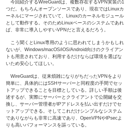
今回紹介するWireGuardは、複数存在するVPN実装の1
つだ。もちろんオープンソースであり、現在ではLinuxカ
ーネルにマージされていて、Linuxのカーネルモジュール
として動作する。そのためLinuxベースのシステムであれ
ば、非常に導入しやすいVPNだと言えるだろう。
こう聞くとLinux専用のように思われてしまうかもしれ
ないが、Windows/macOS/iOS/Android向けのクライアン
トも用意されており、利用するだけならば環境を選ばな
いため安心してほしい。
WireGuardは、従来煩雑になりがちだったVPNをより
簡単に、具体的にはSSHサーバーと同程度の手間でセッ
トアップできることを目標としている。詳しい手順は後
述するが、実際にサーバーとクライアントで公開鍵を交
換し、サーバー管理者がIPアドレスを払い出すだけでセ
ットアップできる。そしてこれだけシンプルなシステム
でありながらも非常に高速であり、OpenVPNやIPsecよ
りも高いパフォーマンスを謳っている。