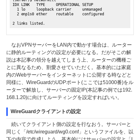
(server)$ networkctl
IDX LINK TYPE OPERATIONAL SETUP
1 lo loopback carrier unmanaged
2 enp1s0 ether routable configured
2 links listed.
なおVPNサーバーをLAN内で動かす場合は、ルーター
に静的ルーティングの設定が必要になる。だがそこの解
説は本記事の領分を越えてしまう上、ルーターの機種ご
とに異なるため、割愛させていただく。基本的には家庭
内のWebサーバーをインターネットに公開する時などと
同様に、WireGuardのUDPポート(ここでは51000番)をル
ーターで解放し、サーバーの固定IP(本記事の例では192.
168.1.20)に向けてルーティングを設定すればいい。
WireGuardクライアントの設定
続いてクライアント側の設定を行なおう。サーバーと
同じく「/etc/wireguard/wg0.conf」というファイルを、以
下の内容で作成しよう。基本的にはサーバーの設定と「I