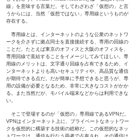
線」を意味する言葉だ。そしてわざわざ「仮想の」と言
うからには、当然「仮想ではない」専用線というものが
存在する。
専用線とは、インターネットのような公衆のネットワ
ークを介さずに拠点同士を直接接続する、専用の回線の
ことだ。たとえば東京のオフィスと大阪のオフィスを、
専用回線で直結することをイメージしてみてほしい。専
用線のメリットは、文字通り回線を占有できるため、イ
ンターネットよりも高いセキュリティや、高品質な通信
が期待できる点だ。だが簡単に予想できると思うが、専
用の設備が必要となるため、非常に大きなコストがかか
る。また当然だが、モバイル端末などからは利用できな
い。
そこで登場するのが「仮想の」専用線であるVPNだ。
VPNはインターネット上に、プライベートなネットワー
クを仮想的に構築する技術の総称だ。この仮想的なネッ
トワークは、通信を行なう両者で占有され、その通信は