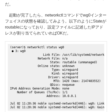
だ。
起動が完了したら、networkctlコマンドでwg0インター
フェイスの状態を確認してみよう。以下のようにStateが
routableになっており、設定ファイルに記述したIPアド
レスが割り当てられていればOKだ。
(server)$ networkctl status wg0
● 3: wg0
Link File: /usr/lib/systemd/network/99-def
Network File: n/a
State: routable (unmanaged)
Online state: unknown
Type: wireguard
Kind: wireguard
Driver: wireguard
MTU: 1420 (max: 2147483552)
QDisc: noqueue
IPv6 Address Generation Mode: none
Number of Queues (Tx/Rx): 1/1
Address: 10.0.0.1
Jul 02 11:20:36 noble systemd-networkd[446]: wg0: Link UP
Jul 02 11:20:36 noble systemd-networkd[446]: wg0: Gained c