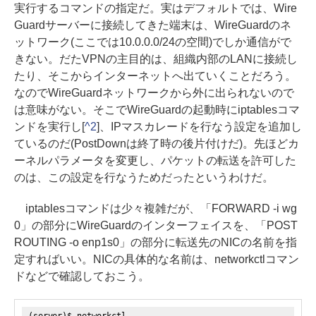
実行するコマンドの指定だ。実はデフォルトでは、Wire
Guardサーバーに接続してきた端末は、WireGuardのネ
ットワーク(ここでは10.0.0.0/24の空間)でしか通信がで
きない。だたVPNの主目的は、組織内部のLANに接続し
たり、そこからインターネットへ出ていくことだろう。
なのでWireGuardネットワークから外に出られないので
は意味がない。そこでWireGuardの起動時にiptablesコマ
ンドを実行し[
^2
]、IPマスカレードを行なう設定を追加し
ているのだ(PostDownは終了時の後片付けだ)。先ほどカ
ーネルパラメータを変更し、パケットの転送を許可した
のは、この設定を行なうためだったというわけだ。
iptablesコマンドは少々複雑だが、「FORWARD -i wg
0」の部分にWireGuardのインターフェイスを、「POST
ROUTING -o enp1s0」の部分に転送先のNICの名前を指
定すればいい。NICの具体的な名前は、networkctlコマン
ドなどで確認しておこう。