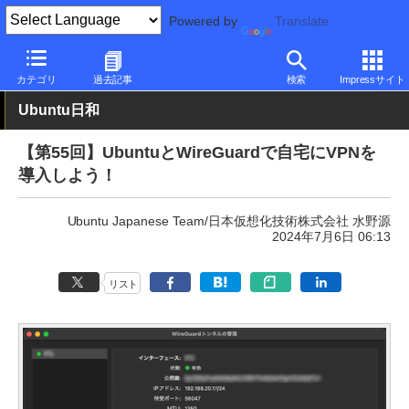
Powered by
Translate
PC Watch
ソフトウェア/アプリ
他ソフト/アプリ
その他
カテゴリ
過去記事
検索
Impressサイト
Ubuntu日和
【第55回】UbuntuとWireGuardで自宅にVPNを
導入しよう！
Ubuntu Japanese Team/日本仮想化技術株式会社 水野源
2024年7月6日 06:13
リスト