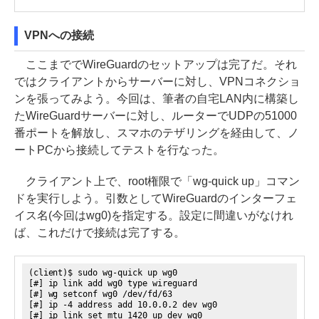
VPNへの接続
ここまででWireGuardのセットアップは完了だ。それ
ではクライアントからサーバーに対し、VPNコネクショ
ンを張ってみよう。今回は、筆者の自宅LAN内に構築し
たWireGuardサーバーに対し、ルーターでUDPの51000
番ポートを解放し、スマホのテザリングを経由して、ノ
ートPCから接続してテストを行なった。
クライアント上で、root権限で「wg-quick up」コマン
ドを実行しよう。引数としてWireGuardのインターフェ
イス名(今回はwg0)を指定する。設定に間違いがなけれ
ば、これだけで接続は完了する。
(client)$ sudo wg-quick up wg0
[#] ip link add wg0 type wireguard
[#] wg setconf wg0 /dev/fd/63
[#] ip -4 address add 10.0.0.2 dev wg0
[#] ip link set mtu 1420 up dev wg0