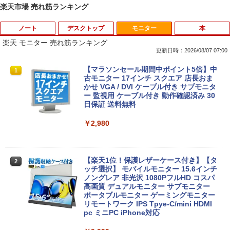
楽天市場 売れ筋ランキング
ノート
デスクトップ
モニター
本
楽天 モニター 売れ筋ランキング
更新日時：2026/08/07 07:00
タブレットPC Microsoft Surface Pro 5/
ポイント10倍 中古パソコン デスクトッ
【マラソンセール期間中ポイント5倍】中
1
1
1
7+ 12.3インチ メモリ 8GB SSD256GB
プパソコン Windows 11【Office付】
古モニター 17インチ スクエア 店長おま
第7世代Core-i5 2.6GHz 2K解像度 2736
【Windows 11 Pro 64Bit搭載】DELL O
かせ VGA / DVI ケーブル付き サブモニタ
x 1824 タッチパネル Office付き/カメラ/
ptiplexシリーズ Core i5搭載/4G/新品SS
ー 監視用 ケーブル付き 動作確認済み 30
HDMI / Windows 11 Pro 中古タブレット
D 120GB/DVD-ROM/送料無料【オプショ
日保証 送料無料
PC /ノートパソコン 2in1 中古 タブレッ
ン色々有】
ト WIFI Bluetooth
￥2,980
￥24,800
￥29,800
【楽天1位！保護レザーケース付き】【タ
2
【エントリーでポイント100％還元のチ
ッチ選択】 モバイルモニター 15.6インチ
2
【マラソンセール期間中ポイント5倍】中
ャンス】GMKtec ミニpc G3 Pro Intel C
ノングレア 非光沢 1080PフルHD コスパ
2
古ノートパソコン 第11世代 Core i5 メモ
ore i3 10110U 16GB DDR4 64GBまで増
高画質 デュアルモニター サブモニター
リ16GB M.2 SSD256GB 13.3インチ フ
設 512GB SSD M.2 2242 最大8TB Wind
ポータブルモニター ゲーミングモニター
ルHD ノングレア Webカメラ 無線LAN
ows11 Pro mini pc 4.1GHz WIFI6 BT5.
リモートワーク IPS Tpye-C/mini HDMI
Wi-Fi Bluetooth Windows11 東芝 dyna
2 小型PC VESA対応 ミニパソコン 2画面
pc ミニPC iPhone対応
book G83/HS 初期設定済 すぐ使える 90
高性能 みにpc nucbox 省エネ デスクト