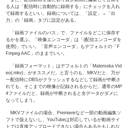
る人は「配信時に自動的に録画する」にチェックを入れ
て録画するといい。録画については、「設定」→「出
力」の「録画」タブに設定がある。
「録画ファイルのパス」で、ファイルをどこに保存す
るかを選ぶ。「映像エンコーダ」は「(配信エンコーダを
使用)」でいい。「音声エンコーダ」もデフォルトの「F
Fmpeg AAC」のままでいい。
「録画フォーマット」はデフォルトの「Matoroska Vid
eo(.mkv)」がオススメだ。と言うのも、MKVだと、万が
一配信時にOBSがクラッシュするなどして録画が中断さ
れても、そこまでの映像が記録されるからだ。通常のMP
4ファイルだと、録画が中断されると全データがダメに
なってしまう。
MKVファイルの場合、Premiereなど一部の動画編集ソ
フトで扱えないし、YouTubeは対応しているが動画サイ
トでは直接アップロードできない場合もあるかもしれな