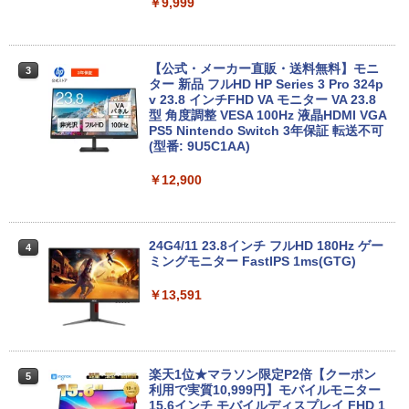
日保証 送料無料
ップPC
￥9,999
￥29,980
￥66,248
【公式・メーカー直販・送料無料】モニ
3
ター 新品 フルHD HP Series 3 Pro 324p
【マラソン値引中！ 当日出荷！】ノート
[VETESA正規販売店]デスクトップパソ
v 23.8 インチFHD VA モニター VA 23.8
3
3
パソコン 新品 15.6インチ パソコン ノー
コン PC 一体型 新品 Windows11 27型 C
型 角度調整 VESA 100Hz 液晶HDMI VGA
トPC CPU Intel Pentium GOLD 6500Y
ore i7 第4世代 Office付き メモリ16GB
PS5 Nintendo Switch 3年保証 転送不可
メモリ12GB SSD 256GB 15インチ フル
SSD512GB 初期設定済 ホワイト ブラッ
(型番: 9U5C1AA)
HD HDMI USB3.0 WEBカメラ 無線LAN
ク
Wifi Windows11 office JIS 日本語キー
￥12,900
ボード 新生活 事務 学生 初心者 NC15J
￥69,800
￥32,800
24G4/11 23.8インチ フルHD 180Hz ゲー
4
GMKtec GMK-K8 PLUS-32/1T-W11Pro
ミングモニター FastIPS 1ms(GTG)
4
(8845HS)
【マラソンセール期間中ポイント5倍】中
￥13,591
4
古ノートパソコン 第8世代 Core i5 メモ
￥124,800
リ8GB SSD512GB 15.6インチ WXGA テ
ンキー Webカメラ 無線LAN Wi-Fi Wind
ows11 Lenovo ThinkPad L580 初期設
定済 すぐ使える 90日保証 送料無料
楽天1位★マラソン限定P2倍【クーポン
5
デスクトップPC Ryzen7 5700G メモリ1
利用で実質10,999円】モバイルモニター
5
￥32,980
6GB SSD1TB B550 グラボなし
15.6インチ モバイルディスプレイ FHD 1