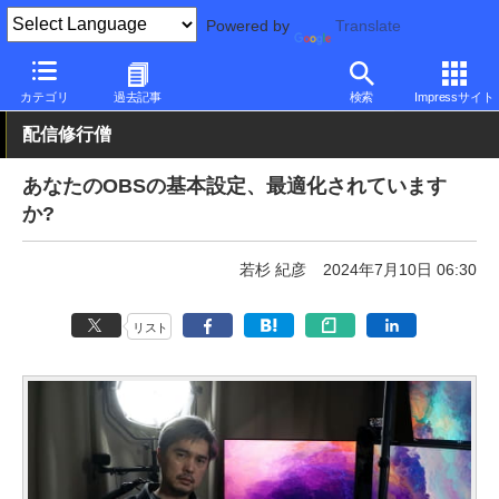
Powered by
Translate
PC Watch
ソフトウェア/アプリ
他ソフト/アプリ
カテゴリ
過去記事
検索
Impressサイト
配信修行僧
あなたのOBSの基本設定、最適化されています
か?
若杉 紀彦
2024年7月10日 06:30
リスト