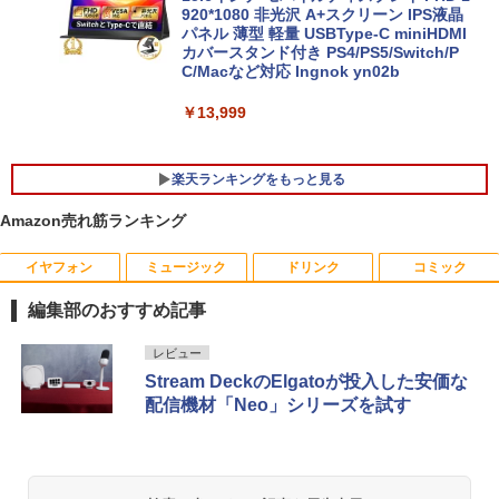
920*1080 非光沢 A+スクリーン IPS液晶
パネル 薄型 軽量 USBType-C miniHDMI
￥148,700
カバースタンド付き PS4/PS5/Switch/P
C/Macなど対応 Ingnok yn02b
中古 HP EliteBook 840 G8 Core i5 1145
5
G7 第11世代CPU メモリ16GB SSD256G
B 14インチ フルHD Windows11 Pro 4Q
￥13,999
8U2EC#ABJ 1年保証 Bランク ノートパ
ソコン【CA】 ノートpc 中古ノートパソ
コン 16gbメモリ 256gb ssd windows1
楽天ランキングをもっと見る
1プロ ノートPC14型 hpノートパソコン1
4型
Amazon売れ筋ランキング
￥47,800
イヤフォン
ミュージック
ドリンク
コミック
独身貴族は異世界を謳歌する 〜結婚し
1
ない男の優雅なおひとりさまライフ〜
編集部のおすすめ記事
（8） 【電子書籍】[ 駒鳥ひわ ]
Anker Soundcore P40i オフホワイト
BRUCE WAYNE feat. Flo Milli, ATL Jacob
【Amazon.co.jp限定】 い・ろ・は・す 2L P
薬屋のひとりごと 17巻 (デジタル版ビッグガ
レビュー
￥792
[Explicit]
ET ラベルレス ×8本
ンガンコミックス)
Stream DeckのElgatoが投入した安価な
￥7,990
配信機材「Neo」シリーズを試す
￥250
￥1,112
￥770
異世界魔王と召喚少女の奴隷魔術（30）
2
【電子書籍】[ 福田直叶 ]
Anker Soundcore P31i ブラック
BRUCE WAYNE feat. Flo Milli, ATL Jacob
by Amazon 天然水 ラベルレス 500ml ×24本
異世界居酒屋「のぶ」(22) (角川コミックス・
￥792