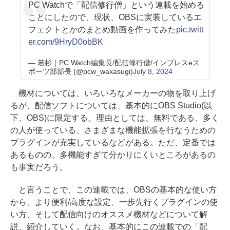
PC Watchで「配信修行僧」という連載を始める
ことにしたので、現状、OBSに実装しているエ
フェクトとかのまとめ動画を作ってみた
pic.twitt
er.com/9HryD0obBK
— 若杉｜PC Watch編集長/配信修行僧/インプレスeス
ポーツ部部長 (@pcw_wakasugi)
July 8, 2024
機材については、いろいろなメーカーの物を取り上げ
るが、配信ソフトについては、基本的にOBS Studio(以
下、OBS)に限定する。理由としては、無料である、多く
の人が使っている、さまざまな機能拡張を行なうための
プラグインが充実しているなどがある。ただ、定番では
あるものの、多機能すぎて分かりにくいところがあるの
も事実だろう。
と言うことで、この連載では、OBSの基本的な使い方
から、より便利/高度な設定、一歩先行くプラグインの使
い方、そして配信向けのオススメ機材などについて解
説、紹介していく。なお、基本的にこの連載での「配