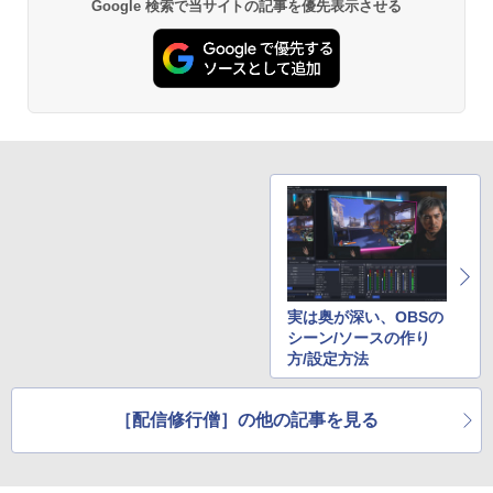
Google 検索で当サイトの記事を優先表示させる
[Explicit]
富士山の天然水 バナジウム含有 水 ミネラル
エース)
ウォーター ペットボトル 静岡県産 500ミリリ
￥5,990
ットル (Smart Basic)
￥250
￥832
￥1,380
ゾンビのあふれた世界で俺だけが襲われ
3
ない 5 【電子書籍】[ 増田ちひろ ]
Anker Soundcore Liberty 5 ミッドナイトブ
On My Road (Stadium ver.)
ONE PIECE モノクロ版 115 (ジャンプコミッ
ラック
クスDIGITAL)
by Amazon 炭酸水 ラベルレス 500ml ×24本
￥1,155
強炭酸水 ペットボトル 500ミリリットル (Sm
￥250
art Basic)
￥14,990
￥594
￥1,625
ゼンリン住宅地図 B4判 兵庫県 たつの市
4
【2026年アップグレード版】AOKIMI ワイヤ
On My Road (Stadium ver.)
HUNTER×HUNTER モノクロ版 39 (ジャンプ
発行年月202603 28229010R
レスイヤホン bluetooth イヤホン V12 小型
コミックスDIGITAL)
by Amazon 天然水ラベルレス 2L×9本
軽量 ブルートゥースHi-Fi 最大36時間再生 ぶ
￥250
￥19,800
実は奥が深い、OBSの
るーとゅーす コードレス ENCノイズキャン
￥572
￥1,117
シーン/ソースの作り
セリング 自動ペアリング Type-C充電 マイク
方/設定方法
付き 防水 タッチ式音量調整 スポーツ/通勤/通
学/WEB会議(ホワイト)
赤ちゃんに転生した話(5) 【電子書籍】[
BUGS LIFE
スーパーの裏でヤニ吸うふたり 9巻 (デジタル
5
［配信修行僧］の他の記事を見る
￥1,964
茶々京色 ]
版ビッグガンガンコミックス)
コカ・コーラ やかんの麦茶 from 爽健美茶 ラ
ベルレス 650mlPET×24本
￥250
￥1,430
￥810
Xiaomi シャオミ REDMI Buds 8 Lite ワイヤ
￥2,009