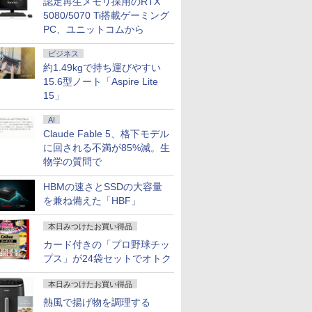
認定再生メモリ採用のRTX
5080/5070 Ti搭載ゲーミング
PC、ユニットコムから
ビジネス
約1.49kgで持ち運びやすい
15.6型ノート「Aspire Lite
15」
AI
Claude Fable 5、格下モデル
に回される不満が85%減。生
物学の質問で
HBMの速さとSSDの大容量
を兼ね備えた「HBF」
本日みつけたお買い得品
カード付きの「プロ野球チッ
プス」が24袋セットでオトク
本日みつけたお買い得品
熱風で揚げ物を調理する