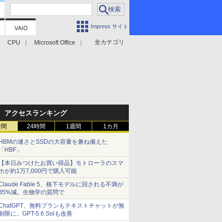
Impress サイト
全カテゴリ
CPU
Microsoft Office
アクセスランキング
時間
24時間
1週間
1カ月
HBMの速さとSSDの大容量を兼ね備えた
「HBF」
【本日みつけたお買い得品】モトローラのスマ
ホが約1万7,000円で購入可能
Claude Fable 5、格下モデルに回される不満が
85%減。生物学の質問で
ChatGPT、無料プランもテキストチャットが無
制限に。GPT-5.6 Solも改善