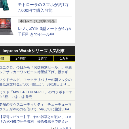
モトローラのスマホが約1万
7,000円で購入可能
本日みつけたお買い得品
レノボの15.3型ノートが4万5
千円引きでセール中
Impress Watchシリーズ 人気記事
時間
24時間
1週間
1カ月
ユニクロ、今日から「お盆特別セール」。涼感
シアサッカーワンピース待望値下げ、撥水ギア
ショーツは1990円に
マクドナルド、マックデリバリーの朝マックの
最低注文料金が500円値上げ。8月18日より
1,500円から受付
ミスド「Mrs. GREEN APPLE」のコラボドーナ
ツ4種、いよいよ発売！
老舗のマウスユーティリティ「チューチューマ
ウス」がAIの力を借りて15年ぶりに復活／64bit
化、Windows 10/11、「Chrome」も走り回
【家電レビュー】手ごわい雑草との戦い、コメ
る。復活記念で2026年末まで500円
リの草刈機で完全勝利 掃除機感覚で使えた
もっと見る