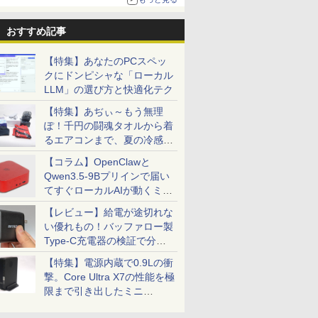
おすすめ記事
【特集】あなたのPCスペッ
クにドンピシャな「ローカル
LLM」の選び方と快適化テク
【特集】あぢぃ～もう無理
ぽ！千円の闘魂タオルから着
るエアコンまで、夏の冷感グ
ッズ一挙紹介
【コラム】OpenClawと
Qwen3.5-9Bプリインで届い
てすぐローカルAIが動くミニ
PC「SER9 Pro」
【レビュー】給電が途切れな
い優れもの！バッファロー製
Type-C充電器の検証で分か
ったこと
【特集】電源内蔵で0.9Lの衝
撃。Core Ultra X7の性能を極
限まで引き出したミニ
PC「GPD BOX」