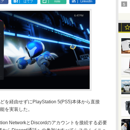
ェア
はてブ
note
LinkedIn
由せずにPlayStation 5(PS5)本体から直接
新機能を実装した。
on NetworkとDiscordのアカウントを接続する必要