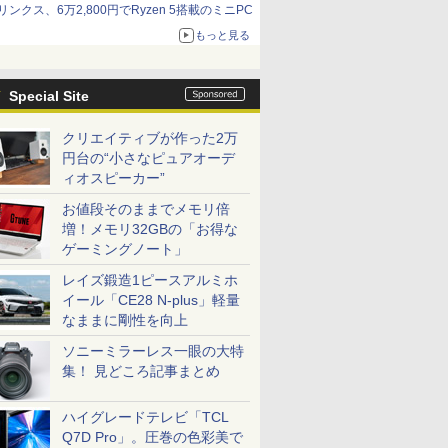
リンクス、6万2,800円でRyzen 5搭載のミニPC
もっと見る
Special Site
クリエイティブが作った2万
円台の“小さなピュアオーデ
ィオスピーカー”
お値段そのままでメモリ倍
増！メモリ32GBの「お得な
ゲーミングノート」
レイズ鍛造1ピースアルミホ
イール「CE28 N-plus」軽量
なままに剛性を向上
ソニーミラーレス一眼の大特
集！ 見どころ記事まとめ
ハイグレードテレビ「TCL
Q7D Pro」。圧巻の色彩美で