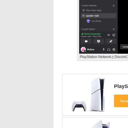
PlayStation NetworkとDi
PlayS