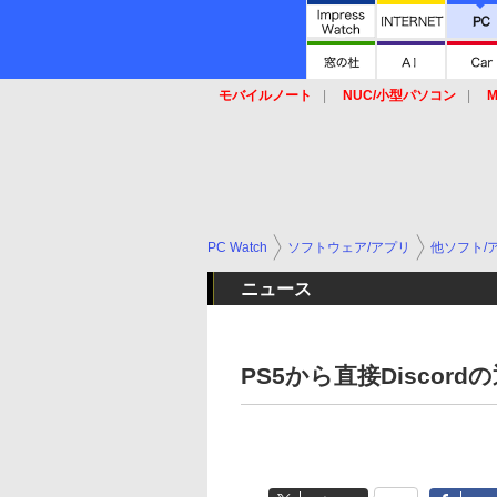
モバイルノート
NUC/小型パソコン
M
SSD
キーボード
マウス
PC Watch
ソフトウェア/アプリ
他ソフト/
ニュース
PS5から直接Discor