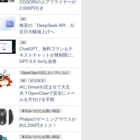
COSORIのエアフライヤーが
2,000円引き
AI
格安の「DeepSeek API」が
近日大幅値上げへ
AI
ChatGPT、無料プランもテ
キストチャットが無制限に。
GPT-5.6 Solも改善
OpenClawで試したいアレコレ
AI
ビジネス
AIにGmailを読ませて大丈
夫？OpenClawで安全にメー
ルを片付ける手順
本日みつけたお買い得品
Philipsのゲーミングマウスが
約1,200円オトク！
本日みつけたお買い得品