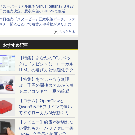
「スーパーリアル麻雀 Venus Returns」8月27
日に発売決定。脱衣麻雀が3D×VRで復活
発売から2週間は20%オフになるセールが実施
本日発売「スヌーピー」圧縮収納ポーチ。ファ
スナー閉めるだけで着替えや荷物がスリムにま
とまる
もっと見る
おすすめ記事
【特集】あなたのPCスペッ
クにドンピシャな「ローカル
LLM」の選び方と快適化テク
【特集】あぢぃ～もう無理
ぽ！千円の闘魂タオルから着
るエアコンまで、夏の冷感グ
ッズ一挙紹介
【コラム】OpenClawと
Qwen3.5-9Bプリインで届い
てすぐローカルAIが動くミニ
PC「SER9 Pro」
【レビュー】給電が途切れな
い優れもの！バッファロー製
Type-C充電器の検証で分か