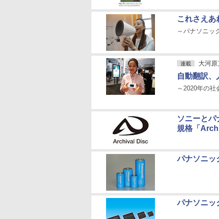
これさえあ
～パナソニッ
大河原
連載
自動翻訳、
～2020年の
ソニーとパ
規格「Archi
パナソニッ
パナソニッ