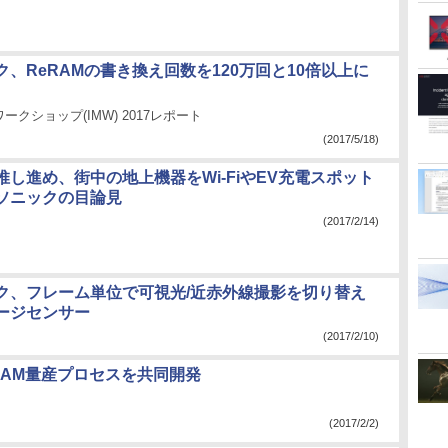
、ReRAMの書き換え回数を120万回と10倍以上に
クショップ(IMW) 2017レポート
(2017/5/18)
推し進め、街中の地上機器をWi-FiやEV充電スポット
ソニックの目論見
(2017/2/14)
ク、フレーム単位で可視光/近赤外線撮影を切り替え
ージセンサー
(2017/2/10)
eRAM量産プロセスを共同開発
(2017/2/2)