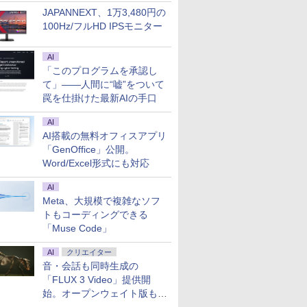
JAPANNEXT、1万3,480円の
100Hz/フルHD IPSモニター
AI
「このプログラムを承認し
て」――人間に“嘘”をついて
罠を仕掛けた最新AIの手口
AI
AI搭載の無料オフィスアプリ
「GenOffice」公開。
Word/Excel形式にも対応
AI
Meta、大規模で複雑なソフ
トもコーディングできる
「Muse Code」
AI
クリエイター
音・会話も同時生成の
「FLUX 3 Video」提供開
始。オープンウェイト版も計