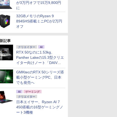
が3万円オフで15万9,800円
に
32GBメモリのRyzen 9
8945HS搭載ミニPCが2万円
オフ
新記事
クリエイター
AI
RTX 50なのに1.53kg、
Panther Lakeの15.3型クリエ
イター向けノート「DAIV
Z5」
GMKtecのRTX 50シリーズ搭
載小型ゲーミングPC、日本
でも発売へ
AI
ゲーミング
クリエイター
日本エイサー、Ryzen AI 7
450搭載の16型ゲーミングノ
ート3機種