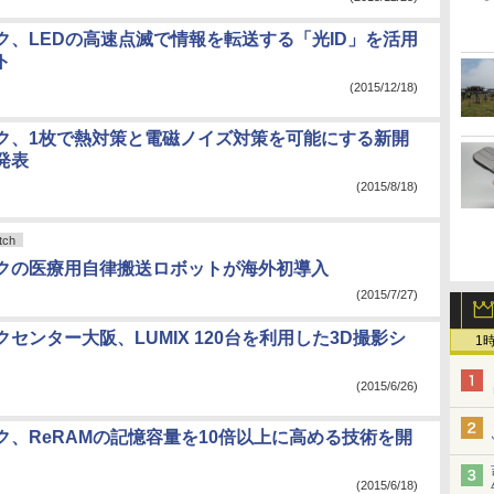
ク、LEDの高速点滅で情報を転送する「光ID」を活用
ト
(2015/12/18)
ク、1枚で熱対策と電磁ノイズ対策を可能にする新開
発表
(2015/8/18)
ch
クの医療用自律搬送ロボットが海外初導入
(2015/7/27)
センター大阪、LUMIX 120台を利用した3D撮影シ
1
(2015/6/26)
ク、ReRAMの記憶容量を10倍以上に高める技術を開
(2015/6/18)