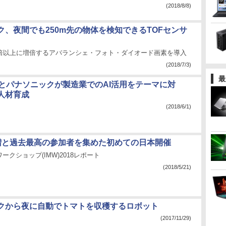
(2018/8/8)
ク、夜間でも250m先の物体を検知できるTOFセンサ
万倍以上に増倍するアバランシェ・フォト・ダイオード画素を導入
(2018/7/3)
最
botとパナソニックが製造業でのAI活用をテーマに対
人材育成
(2018/6/1)
増と過去最高の参加者を集めた初めての日本開催
ークショップ(IMW)2018レポート
(2018/5/21)
クから夜に自動でトマトを収穫するロボット
(2017/11/29)