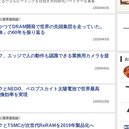
よるウェルビーイングを目指す共同研究パートナーを募集
(2020/4/23)
ン業界最前線
かつてDRAM開発で世界の先頭集団を走っていた。
体」の60年を振り返る
(2020/4/10)
ク、エッジで人の動作も認識できる業務用カメラを提
お
(2020/4/2)
クとNEDO、ペロブスカイト太陽電池で世界最高
の変換効率を実現
(2020/1/20)
ン業界最前線
とTSMCが次世代ReRAMを2019年製品化へ