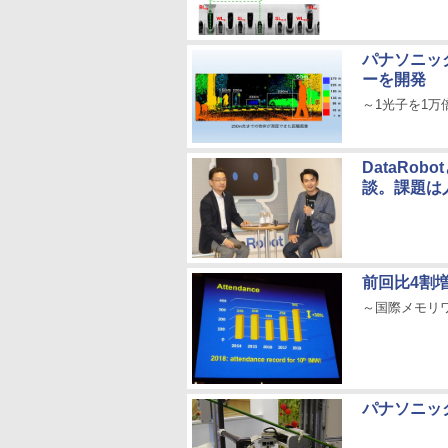
パナソニッ
ーを開発
～1光子を1
DataRo
談。課題は
前回比4割
～国際メモリワ
パナソニッ