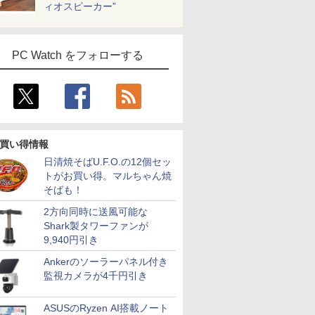
ィオスピーカー”
PC Watch をフォローする
買い得情報
日清焼そばU.F.O.の12個セッ
トがお買い得。マルちゃん焼
そばも！
2方向同時に送風可能な
Shark製タワーファンが
9,940円引き
Ankerのソーラーパネル付き
監視カメラが4千円引き
ASUSのRyzen AI搭載ノート