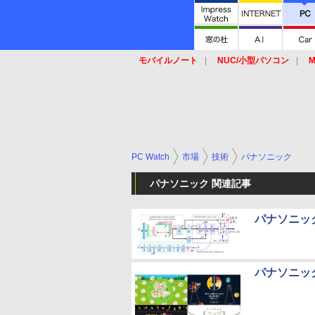
モバイルノート
NUC/小型パソコン
M
SSD
キーボード
マウス
PC Watch
市場
技術
パナソニック
パナソニック 関連記事
パナソニッ
パナソニッ