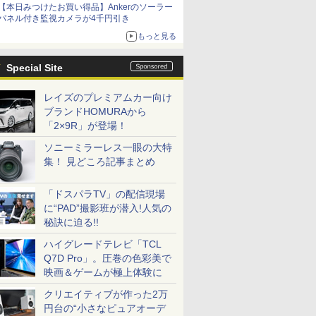
【本日みつけたお買い得品】Ankerのソーラー
パネル付き監視カメラが4千円引き
もっと見る
Special Site
レイズのプレミアムカー向け
ブランドHOMURAから
「2×9R」が登場！
ソニーミラーレス一眼の大特
集！ 見どころ記事まとめ
「ドスパラTV」の配信現場
に“PAD”撮影班が潜入!人気の
秘訣に迫る!!
ハイグレードテレビ「TCL
Q7D Pro」。圧巻の色彩美で
映画＆ゲームが極上体験に
クリエイティブが作った2万
円台の“小さなピュアオーデ