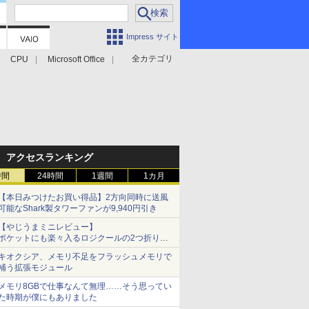
Impress サイト
全カテゴリ
CPU
Microsoft Office
アクセスランキング
時間
24時間
1週間
1カ月
【本日みつけたお買い得品】2方向同時に送風
可能なShark製タワーファンが9,940円引き
【やじうまミニレビュー】
ポケットにも楽々入るロジクールの2つ折りマ
ウス「Mobi Fold」。その気になるギミックと
キオクシア、メモリ不足をフラッシュメモリで
は？
補う拡張モジュール
メモリ8GBで仕事なんて無理……そう思ってい
た時期が僕にもありました