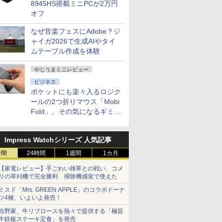
8945HS搭載ミニPCが2万円
オフ
なぜ音楽フェスにAdobe？ジ
ャイガ2026で生成AIやタイ
ムテーブル作成を体験
やじうまミニレビュー
ビジネス
ポケットにも楽々入るロジク
ールの2つ折りマウス「Mobi
Fold」。その気になるギミッ
クとは？
Impress Watchシリーズ 人気記事
時間
24時間
1週間
1カ月
【家電レビュー】手ごわい雑草との戦い、コメ
リの草刈機で完全勝利 掃除機感覚で使えた
ミスド「Mrs. GREEN APPLE」のコラボドーナ
ツ4種、いよいよ発売！
吉野家、牛リブロースを熱々で提供する「極旨
牛鉄板ステーキ定食」を発売