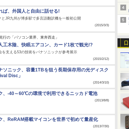
れば、外国人と自由に話せる!
クとJR九州が博多駅で多言語翻訳機を一般初公開
(2015/3/3)
克行の「パソコン業界、東奔西走」
人工木陰、快眠エアコン、カード1枚で観光!?
社会を支える53の技術をパナソニックが参考展示
(2015/2/12)
ナソニック、容量1TBを狙う長期保存用の光ディスク
val Disc」
(2014/3/10)
ク、-40～60℃の環境で利用できるニッカド電池
(2013/8/8)
ク、ReRAM搭載マイコンを世界で初めて量産化
(2013/7/30)