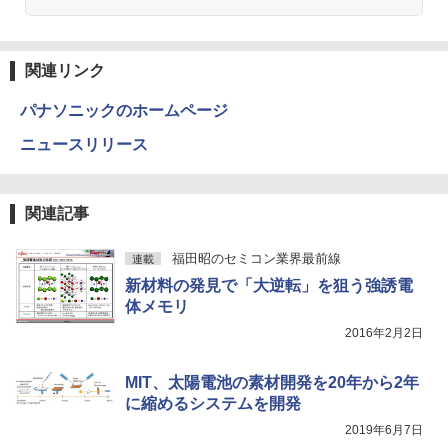
HUNTER×HUNTER モノクロ版 39 (ジャンプ
コミックスDIGITAL)
関連リンク
￥572
パナソニックのホームページ
ニュースリリース
スーパーの裏でヤニ吸うふたり 9巻 (デジタル
版ビッグガンガンコミックス)
関連記事
￥810
福田昭のセミコン業界最前線
連載
新材料の発見で「大逆転」を狙う強誘電
ONE PIECE モノクロ版 115 (ジャンプコミッ
体メモリ
クスDIGITAL)
2016年2月2日
￥594
MIT、太陽電池の素材開発を20年から2年
に縮めるシステムを開発
2019年6月7日