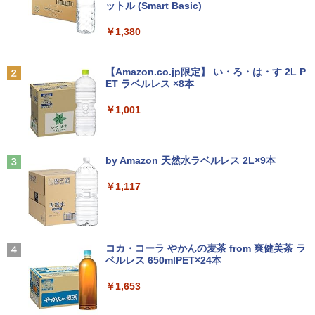
ットル (Smart Basic)
￥250
￥6,480
￥19,800
【正規永久版Office付き】【12GB+256
ちいかわ タロット 22枚のオリジナル
2
2
￥1,380
GB】【楽天1位連続受賞】NIPOGI mini
カード付き [ ナガノ ]
pc Intel N5030動作より安定 4C/4T 最大
Anker Soundcore P31i ブラック
BRUCE WAYNE feat. Flo Milli, ATL Jacob
3.1GHz Win11 Pro SSD ミニパソコン U
モニター 27インチ 100Hz FHD VAパネル
￥1,650
2
[Explicit]
【Amazon.co.jp限定】 い・ろ・は・す 2L P
【★最大100%ポイント】【新生活応援・
SB3.2×4 3画面 4K 高速2.4G/5GWi-Fi B
スピーカー搭載 ブルーライト軽減 ノング
2
ET ラベルレス ×8本
￥4,990
2026】【Office 2019 H&B】Panasonic
T4.2 ミニPC ミニパソコン minipc
レアタイプ 壁掛け対応 省スペース 角度
￥250
Let's note CF-SZ6/第7世代 Core i5/メモ
調整 高視野角 178° Adaptive-Sync対応
￥1,001
リ:8GB/M.2 SSD:256GB/512GB/1TB/1
MAXZEN MJM27CH02-F100
￥39,980
2.1型/Webカメラ/USB3.0/HDMI/wi-fi/無
条解刑事訴訟法 第5版増補版 (条解シリー
3
線マウス/USBメモリ/中古パソコン/ノー
￥13,980
ズ)
トパソコン/Windows11/Windows10
Anker Soundcore Liberty 5 ミッドナイトブ
On My Road (Stadium ver.)
ラック
by Amazon 天然水ラベルレス 2L×9本
[VETESA正規販売店]一体型デスクトッ
￥22,642
3
￥19,999
￥250
プパソコン 新品 22型 Windows11 Offic
￥14,990
￥1,117
e搭載 第2世代 Core i5 メモリ8GB SSD2
【公式限定2年保証】 モニター 23インチ
3
56GB キーボードとマウス付属
フルhd 高画質 100Hz VA ノングレア 非
光沢 スピーカー内蔵 3年保証 ディスプレ
中古ノートパソコン Toshiba dynabook
イ パソコンモニター PCモニター フルハ
￥39,999
J32 地球の歩き方 川崎市 （地球の歩
3
4
U63J 第7世代 Core i5 Windows11搭載
イビジョン 21インチ 液晶モニター アイ
【2026年アップグレード版】AOKIMI ワイヤ
BUGS LIFE
き方J） [ 地球の歩き方編集室 ]
Office付き 初期設定済み メモリ8GB/16
リスオーヤマ DT-JF * 安心延長保証対象
レスイヤホン bluetooth イヤホン V12 小型
コカ・コーラ やかんの麦茶 from 爽健美茶 ラ
GB SSD256GB/512GB/1TB 新品換装済
軽量 ブルートゥースHi-Fi 最大36時間再生 ぶ
ベルレス 650mlPET×24本
￥250
￥2,310
み 13.3インチ液晶 軽量 モバイルPC USB
るーとゅーす コードレス ENCノイズキャン
￥14,500
中古パソコン 中古 デスクトップパソコン
4
3.0ポート 無線LAN WiFi 在宅勤務 テレ
セリング 自動ペアリング Type-C充電 マイク
￥1,653
Office付き 液晶セット 高解像度 初期設
ワーク
付き 防水 タッチ式音量調整 スポーツ/通勤/通
定済み 見やすい 人気商品 Windows11 P
学/WEB会議(ホワイト)
ro DELL OptiPlex 7060 Core i5 16GB 2