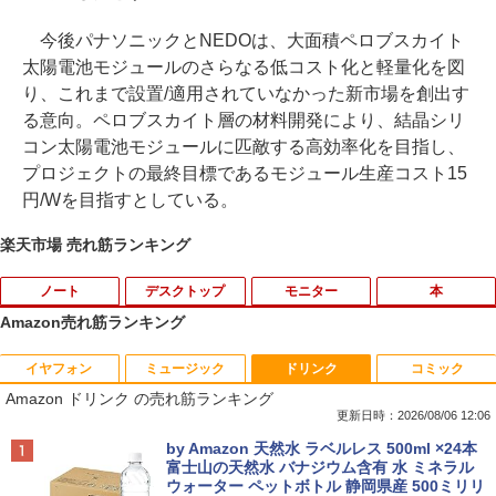
今後パナソニックとNEDOは、大面積ペロブスカイト
太陽電池モジュールのさらなる低コスト化と軽量化を図
り、これまで設置/適用されていなかった新市場を創出す
る意向。ペロブスカイト層の材料開発により、結晶シリ
コン太陽電池モジュールに匹敵する高効率化を目指し、
プロジェクトの最終目標であるモジュール生産コスト15
円/Wを目指すとしている。
楽天市場 売れ筋ランキング
ノート
デスクトップ
モニター
本
Amazon売れ筋ランキング
イヤフォン
ミュージック
ドリンク
コミック
超得1,000円OFF｜新生活応援 豪華特典
【中古】 自作機 Z170 PRO GAMING Co
【送料無料】TF: 富士通 23.8型液晶ディ
漫画 いしぶみ 原爆が落ちてくると
1
1
1
1
Amazon ドリンク の売れ筋ランキング
付き｜最新OS対応 第8世代｜最大180日
re i7 6700K タワー型 USB3.0 HDMI ジャ
スプレイ DY24-9T / B24-9 TS/ FullHD
き、ぼくらは空を見ていた （一般書 51
保証｜Core i3 第8世代｜中古ノートパソ
ンクPC [96640]
1920x1080/ D-sub,DVI,Displayport フ
1） [ 広島テレビ放送編『いしぶみ』 ]
更新日時：2026/08/06 12:06
コン Windows11 office付き｜中古ノー
ルHD(1920×1080) 中古ディスプレイ 中
Anker Soundcore P40i オフホワイト
BRUCE WAYNE feat. Flo Milli, ATL Jacob
by Amazon 天然水 ラベルレス 500ml ×24本
トパソコン 15.6 テンキー付き｜ノートパ
古モニター /24型 ワイド 液晶モニター
￥9,310
￥1,650
[Explicit]
富士山の天然水 バナジウム含有 水 ミネラル
ソコン Microsoft Office付き｜ノートパ
【3ケ月保証】
ウォーター ペットボトル 静岡県産 500ミリリ
￥5,990
ソコンWindows11 第8世代