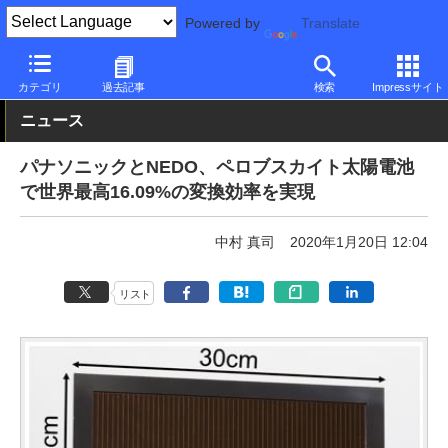
Powered by
Translate
PC Watch
市場
技術
パナソニック
カテゴリ
過去記事
検索
Impressサイト
ニュース
パナソニックとNEDO、ペロブスカイト太陽電池
で世界最高16.09%の変換効率を実現
中村 真司
2020年1月20日 12:04
リスト