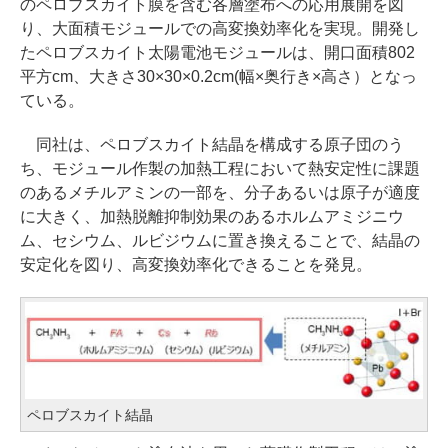
のペロブスカイト膜を含む各層塗布への応用展開を図
り、大面積モジュールでの高変換効率化を実現。開発し
たペロブスカイト太陽電池モジュールは、開口面積802
平方cm、大きさ30×30×0.2cm(幅×奥行き×高さ）となっ
ている。
同社は、ペロブスカイト結晶を構成する原子団のう
ち、モジュール作製の加熱工程において熱安定性に課題
のあるメチルアミンの一部を、分子あるいは原子が適度
に大きく、加熱脱離抑制効果のあるホルムアミジニウ
ム、セシウム、ルビジウムに置き換えることで、結晶の
安定化を図り、高変換効率化できることを発見。
ペロブスカイト結晶