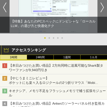
【特集】あなたのPCスペックにドンピシャな「ローカル
LLM」の選び方と快適化テク
●
●
●
●
●
アクセスランキング
1時間
24時間
1週間
1カ月
【本日みつけたお買い得品】2方向同時に送風可能なShark製タ
ワーファンが9,940円引き
【やじうまミニレビュー】
ポケットにも楽々入るロジクールの2つ折りマウス「Mobi
Fold」。その気になるギミックとは？
キオクシア、メモリ不足をフラッシュメモリで補う拡張モジュー
ル
【本日みつけたお買い得品】Ankerのソーラーパネル付き監視カ