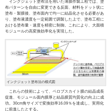
インクジェット塗布法を用いた薄膜作製工程では、塗
布パターンを自由に変更できる反面、材料をドット状に
塗布・製膜後、塗布面内で均一に結晶化させる必要があ
り、塗布液濃度を一定範囲で調製した上で、塗布工程に
おける塗布量・速度を精密に制御。これにより、大面積
モジュールの高変換効率化を実現した。
インクジェット塗布法の模式図
これらの技術によって、ペロブスカイト膜の結晶成長
促進、モジュール面内膜厚と結晶膜質均質化の向上に成
功。30cm角サイズで変換効率16.09％を達成し、実用化
に前進したとする。