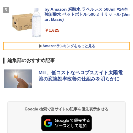
￥21,800
2インチ 中古 パソコン デスクトップパソ
【BenQ公式店】BenQ ベンキュー GW2
On My Road (Stadium ver.)
パックンの森のお金塾こども投資セット
4
5
￥1,964
コン
791 27インチ アイケアモニター Full HD/
[ パトリック・ハーラン ]
by Amazon 炭酸水 ラベルレス 500ml ×24本
IPS/HDMI/DP/ブルーライト軽減プラス/
強炭酸水 ペットボトル 500ミリリットル (Sm
￥250
フリッカーフリー/ティルト機能/27型 PC
art Basic)
￥50,999
￥3,300
【最新Office2024】中古ノートパソコン
モニター
Xiaomi シャオミ REDMI Buds 8 Lite ワイヤ
4
office搭載 東芝 dynabook R73 高性能
レスイヤホン Bluetooth 5.4 ノイズキャンセ
￥1,625
インテル 第7世代 Core i5 メモリ16GB
リング ANC 36時間再生
￥16,621
爆速SSD 512GB 13.3型 LED液晶 HDMI
ミニPC 中古デスクトップ DELL Optiple
5
端子 USB3.0 Wi-Fi Bluetooth 軽量 モバ
￥2,980
x 5060 micro Windows11 Pro Core i5 8
Amazonランキングをもっと見る
イルPC 初期設定済み 届いてすぐ使える
500T メモリ 4GB SSD 128GB 本体 / 3ヶ
Windows11 Pro 64bit 厳選中古ノート
月保証 中古パソコン 中古PC 中古デスク
Yoothi 互換品 液晶 16.0インチ LGエレ
5
編集部のおすすめ記事
トップパソコン 初期設定済み office付き
クトロニクス LG gram 16Z90Q 16Z90Q
￥23,900
(7765)
-KA76J1 16Z90Q-KA79J 16Z90Q-KA78
薬屋のひとりごと 17巻 (デジタル版ビッグガ
J 16Z90Q-KA78J1 16Z90Q-AA79J1 対
MIT、低コストなペロブスカイト太陽電
ンガンコミックス)
応 40ピン 60Hz WQXGA 2560x1600 IPS
￥17,480
池の変換効率改善の仕組みを明らかに
LED LCD 液晶ディスプレイ 修理交換用
￥770
【マラソンP5倍/10%オフクーポン】【ワ
液晶パネル
5
ケあり/激安商品】 中古ノートパソコン
レノボ Lenovo ThinkPad L380 第8世代
￥16,700
Core i5 メモリ8GB/16GB SSD128/256G
B/512GB 13.3インチ Windows11 Pro 送
異世界居酒屋「のぶ」(22) (角川コミックス・
Google 検索で当サイトの記事を優先表示させる
料無料 保証付き
エース)
￥15,800
￥832