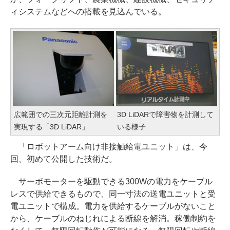
ィシステムなどへの搭載を見込んでいる。
広範囲での三次元距離計測を
3D LiDARで障害物を計測して
実現する「3D LiDAR」
いる様子
「ロボットアーム向け非接触給電ユニット」は、今
回、初めて公開した技術だ。
サーボモーターを駆動できる300Wの電力をケーブル
レスで供給できるもので、同一寸法の送電ユニットと受
電ユニットで構成。電力を供給するケーブルがないこと
から、ケーブルのねじれによる断線を解消。稼働制約を