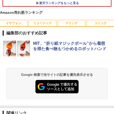
楽天ランキングをもっと見る
￥29,800
￥65,980
Amazon売れ筋ランキング
イヤフォン
ミュージック
ドリンク
コミック
ちいかわ なんか小さくてかわいいやつ
1
（7）なんか飛び出ていろいろ貼れるフォ
編集部のおすすめ記事
トアルバム付き特装版 （講談社キャラク
ターズA） [ ナガノ ]
Anker Soundcore P40i オフホワイト
BRUCE WAYNE feat. Flo Milli, ATL Jacob
【Amazon.co.jp限定】 い・ろ・は・す 2L P
薬屋のひとりごと 17巻 (デジタル版ビッグガ
MIT、“折り紙マジックボール”から着想
[Explicit]
ET ラベルレス ×8本
ンガンコミックス)
￥3,630
を得た食べ物もつかめるロボットハンド
￥7,990
￥250
￥1,112
￥770
100日後に英語がものになる1日10分 ネ
2
イティブ英語書き写し [ ブレット・リン
Anker Soundcore P31i ブラック
BRUCE WAYNE feat. Flo Milli, ATL Jacob
by Amazon 天然水 ラベルレス 500ml ×24本
異世界居酒屋「のぶ」(22) (角川コミックス・
Google 検索で当サイトの記事を優先表示させる
ゼイ ]
[Explicit]
富士山の天然水 バナジウム含有 水 ミネラル
エース)
ウォーター ペットボトル 静岡県産 500ミリリ
￥5,990
￥1,980
ットル (Smart Basic)
￥250
￥832
￥1,380
楽譜 【取寄品】UN275 輸入 フラッシン
3
Anker Soundcore Liberty 5 ミッドナイトブ
見知らぬ糸
ONE PIECE モノクロ版 115 (ジャンプコミッ
グ・ウィンズ【メール便不可商品】【沖
ラック
クスDIGITAL)
by Amazon 天然水ラベルレス 2L×9本
縄・離島以外送料無料】
関連リンク