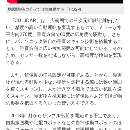
地図情報に従って自律移動する「HOSPI」
「3D LiDAR」は、広範囲での三次元距離計測を行な
い、精度の高い自動運転を実現するもので、ミラーが水
平方向270度、垂直方向で60度の広角度で駆動し、さら
に、パナソニック独自の垂直スキャン技術を搭載するこ
とで、垂直方向に広い検知範囲が可能にしている。その
ため、センサー数を削減しながら、高精度な検知を実現
できる。
また、解像度の任意設定が可能であることから、障害
物が現れる頻度が少ない場所を走行する際には狭い範囲
を速くスキャンし、人が行き交う場所では広い範囲を速
くスキャン。障害物を検知後には解像度をあげて障害物
の形状を把握するといった使い方もできる。
2018年1月からサンプル出荷を開始する予定であり、
自動搬送機や宅配ロボットなどの自律移動ロボットのほ
か、フォークリフト、農業機械、建設機械、セキュリテ