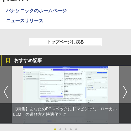
￥250
￥14,990
￥594
￥1,117
￥30,030
パナソニックのホームページ
ニュースリリース
【2026年アップグレード版】AOKIMI ワイヤ
On My Road (Stadium ver.)
HUNTER×HUNTER モノクロ版 39 (ジャンプ
オレンジページ 2026 10/17号増刊＜グレ
4
レスイヤホン bluetooth イヤホン V12 小型
コミックスDIGITAL)
by Amazon 炭酸水 ラベルレス 500ml ×24本
ー＞ [雑誌]
軽量 ブルートゥースHi-Fi 最大36時間再生 ぶ
強炭酸水 ペットボトル 500ミリリットル (Sm
￥250
トップページに戻る
るーとゅーす コードレス ENCノイズキャン
art Basic)
￥572
￥1,689
セリング 自動ペアリング Type-C充電 マイク
付き 防水 タッチ式音量調整 スポーツ/通勤/通
￥1,625
学/WEB会議(ホワイト)
おすすめ記事
On My Road (Stadium ver.)
スーパーの裏でヤニ吸うふたり 9巻 (デジタル
￥1,964
版ビッグガンガンコミックス)
コカ・コーラ やかんの麦茶 from 爽健美茶 ラ
【 限定生産・特典つき 】YUZURU2027
5
ベルレス 650mlPET×24本
￥250
羽生結弦カレンダー卓上版 [ 能登 直 ]
￥810
Xiaomi シャオミ REDMI Buds 8 Lite ワイヤ
￥2,009
￥2,750
レスイヤホン Bluetooth 5.4 ノイズキャンセ
リング ANC 36時間再生
￥3,480
【特集】あなたのPCスペックにドンピシャな「ローカル
LLM」の選び方と快適化テク
●
●
●
●
●