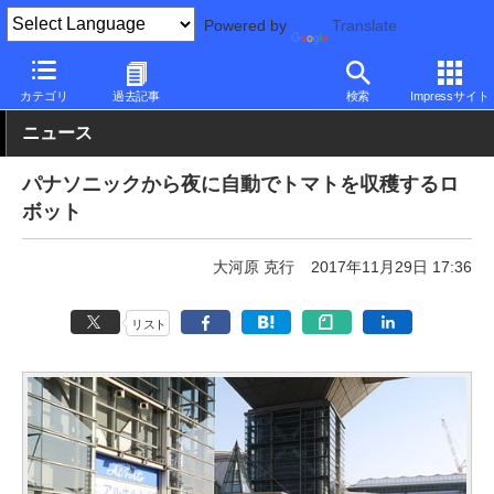
Powered by
Translate
PC Watch
市場
技術
パナソニック
カテゴリ
過去記事
検索
Impressサイト
ニュース
パナソニックから夜に自動でトマトを収穫するロ
ボット
大河原 克行
2017年11月29日 17:36
リスト