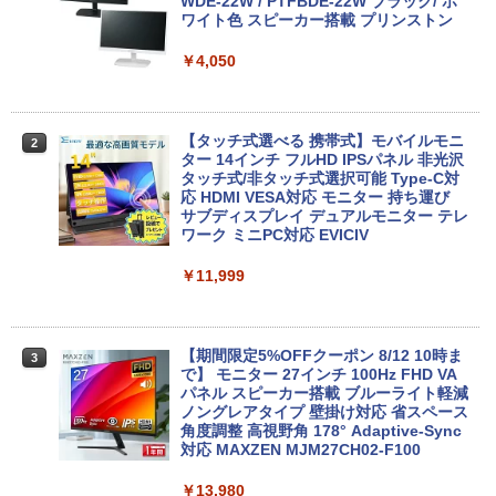
トPC Lenovo ThinkPad E590 Core i3 8
B+256GB 4TB拡張可 mini pc Windows
WDE-22W / PTFBDE-22W ブラック/ ホ
145U メモリ8GB / 16GB / 32GB SSD M.
11 Pro 動作より高速 4K×3画面出力 ミニ
ワイト色 スピーカー搭載 プリンストン
2 PCIe256GB / 512GB / 1TB Windows1
パソコン HDMI2.0+DP1.4 静音性 小型pc
1 Pro 64bit【送料無料】【1年保証】
豊富な端子Type-C USB3.2 有線LAN WI
￥4,050
FI5/BT4.2 省電力 オフィス/学習向け P2
￥15,800
￥33,800
【タッチ式選べる 携帯式】モバイルモニ
2
ター 14インチ フルHD IPSパネル 非光沢
【マラソンセール期間中ポイント5倍】
タッチ式/非タッチ式選択可能 Type-C対
2
【OSなし】 中古ノートパソコン 第8世代
【全商品10%OFF+P5倍】Dell OptiPlex
応 HDMI VESA対応 モニター 持ち運び
2
Core i5 富士通 LIFEBOOK A579/B メモ
3070 Micro 第9世代 Core i5 Windows1
サブディスプレイ デュアルモニター テレ
リ8GB HDD500GB 15.6インチ HDMI テ
1 Pro メモリ 8GB/16GB SSD 256GB/51
ワーク ミニPC対応 EVICIV
ンキー DVD-ROM 初期設定済 すぐ使え
2GB USB無線LANアダプター付属 HDMI
る 7日保証 送料無料 2営業日以内に発送
DisplayPort WPS Office付き デスクト
￥11,999
ップパソコン ミニPC 中古パソコン 小型
コンパクト デスクトップPC
￥17,980
￥35,000
【期間限定5%OFFクーポン 8/12 10時ま
3
で】 モニター 27インチ 100Hz FHD VA
＼★最大2555円OFFクーポン★／【テン
パネル スピーカー搭載 ブルーライト軽減
3
キー搭載内蔵】中古ノートパソコン 東芝
ノングレアタイプ 壁掛け対応 省スペース
dynabook B55 シリーズ 15.6インチ Co
超得2,500円OFF&P2倍｜Windows11正
角度調整 高視野角 178° Adaptive-Sync
3
re i5 第6世代 メモリ8 GSSD128G Wind
式対応｜楽天1位｜最大180日保証｜CPU
対応 MAXZEN MJM27CH02-F100
ows11 DVDドライブ Bluetooth HDMI O
第8世代｜HP 中古デスクトップパソコン
ffice付き 中古パソコン 中古ノートPC 整
Windows11 office付き｜メモリ8GB SS
￥13,980