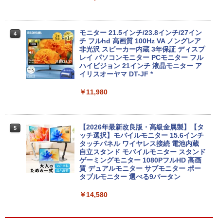
備済み
D256GB HDD500GB｜ デスクトップ Mi
crosoft office 第8世代以降｜セット購入
可能｜デスクトップ 中古｜中古PC
￥14,555
モニター 21.5インチ/23.8インチ/27イン
4
￥34,800
チ フルhd 高画質 100Hz VA ノングレア
非光沢 スピーカー内蔵 3年保証 ディスプ
レビュー投稿 5年保証｜MS Office 2024
レイ パソコンモニター PCモニター フル
4
H&B 搭載｜中古 ノートパソコン Windo
ハイビジョン 21インチ 液晶モニター ア
ws11 Office付｜スペック Core i5 第7世
デスクトップパソコン Windows11 Offic
イリスオーヤマ DT-JF *
4
代 メモリ 8GB 大容量 HDD 500GB テン
e付き パソコン 新品｜インテル 第14世代
キー DVDドライブ搭載 CD DVD 再生可
Core i5-6500 i5 i7-14700F｜ SSD 256G
￥11,980
｜中古パソコン 中古ノートパソコン 中古
B～2TB｜メモリ 8～64GB DDR4/5｜ デ
PC オフィス搭載
スクトップPC 2年保証 激安 高性能 ゲー
ム 本体のみ PC 高スペッ 初期設定済み
￥19,800
【2026年最新改良版・高級金属製】【タ
5
￥45,700
ッチ選択】モバイルモニター 15.6インチ
タッチパネル ワイヤレス接続 電池内蔵
自立スタンド モバイルモニター スタンド
MS限定クーポンあり! 【Win11正式対
ゲーミングモニター 1080PフルHD 高画
5
応】Webカメラ&テンキー付き ノートパ
【中古】初心者も安心！おまかせゲーミ
質 デュアルモニター サブモニター ポー
5
ソコン 中古 パソコン メモリ 8GB 最大3
ングセット SILVER 中古デスクトップPC
タブルモニター 選べる9パータン
2GB 新品 SSD 256GB 高性能 第8世代 C
eスポーツ入門 Geforce GT1030搭載！
ore i5搭載 DVD 中古ノートパソコン Win
Win11 Office 24型液晶 ゲーミングキー
￥14,580
dows11 Pro 店長オススメ おまかせ 15.6
ボード・マウス[8世代 Corei5 8GB SSD2
型 無線LAN office付き 2026 福袋 ギフト
56GB]：良品