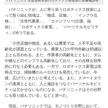
パナソニック 生産技術本部ロボティクス推進室の安藤健課長
パナソニックが、人に寄り添うロボティクス技術によ
って取り組む領域は、「物流、店舗」、「インフラ点
検」、「次世代農業」、「エイジフリー(介護、福
祉)」、「ロボティクス家電」、「パーソナルモビリテ
ィ」の6つである。
「小売店舗や物流、あるいは農業では、人手不足や高
齢化が課題となっている。農業人口の平均年齢は65歳以
上とも言われる。また、作業者の高齢化とともに、ダム
や橋などのインフラも高齢化しており、その点検を効率
的に行なう必要もある。一方で、ロボティクス家電は現
時点では、掃除機のルーロだけを発売しているが、今
後、広げていきたいと考えている。また、スマートタウ
ンの進展とともに、人と施設をつなぐパーソナルモビリ
ティは欠かせないものになる。パナソニックはその分野
にも取り組んでいる」などと述べた。
現在、パナソニックでは、モノづくり分野において、