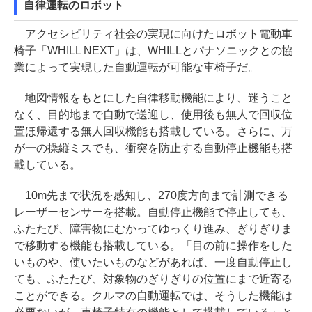
自律運転のロボット
アクセシビリティ社会の実現に向けたロボット電動車
椅子「WHILL NEXT」は、WHILLとパナソニックとの協
業によって実現した自動運転が可能な車椅子だ。
地図情報をもとにした自律移動機能により、迷うこと
なく、目的地まで自動で送迎し、使用後も無人で回収位
置ほ帰還する無人回収機能も搭載している。さらに、万
が一の操縦ミスでも、衝突を防止する自動停止機能も搭
載している。
10m先まで状況を感知し、270度方向まで計測できる
レーザーセンサーを搭載。自動停止機能で停止しても、
ふたたび、障害物にむかってゆっくり進み、ぎりぎりま
で移動する機能も搭載している。「目の前に操作をした
いものや、使いたいものなどがあれば、一度自動停止し
ても、ふたたび、対象物のぎりぎりの位置にまで近寄る
ことができる。クルマの自動運転では、そうした機能は