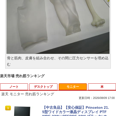
骨と筋肉、皮膚を組み合わせ、その間に圧力センサーを埋め込
む
楽天市場 売れ筋ランキング
ノート
デスクトップ
モニター
本
楽天 モニター 売れ筋ランキング
更新日時：2026/08/09 17:00
【今だけ】全品ポイント10倍 お買い物マ
「3500U/4300Uより速い」 NiPoGi ミニ
【中古良品】【安心保証】Princeton 21.
1
1
1
ラソン★8/4～8/11★中古パソコン ノー
pc Ryzen Embedded R2544初登場 8G
5型ワイドカラー液晶ディスプレイ PTF