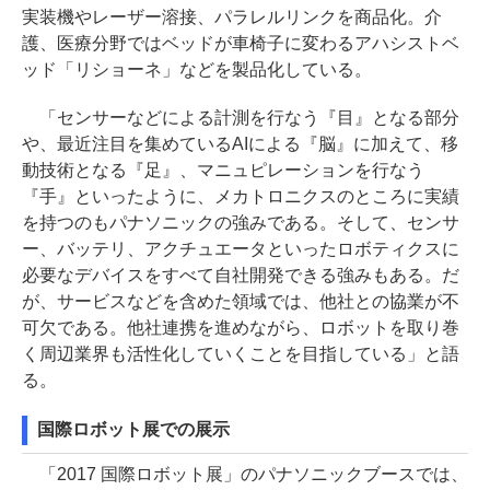
実装機やレーザー溶接、パラレルリンクを商品化。介
護、医療分野ではベッドが車椅子に変わるアハシストベ
ッド「リショーネ」などを製品化している。
「センサーなどによる計測を行なう『目』となる部分
や、最近注目を集めているAIによる『脳』に加えて、移
動技術となる『足』、マニュピレーションを行なう
『手』といったように、メカトロニクスのところに実績
を持つのもパナソニックの強みである。そして、センサ
ー、バッテリ、アクチュエータといったロボティクスに
必要なデバイスをすべて自社開発できる強みもある。だ
が、サービスなどを含めた領域では、他社との協業が不
可欠である。他社連携を進めながら、ロボットを取り巻
く周辺業界も活性化していくことを目指している」と語
る。
国際ロボット展での展示
「2017 国際ロボット展」のパナソニックブースでは、