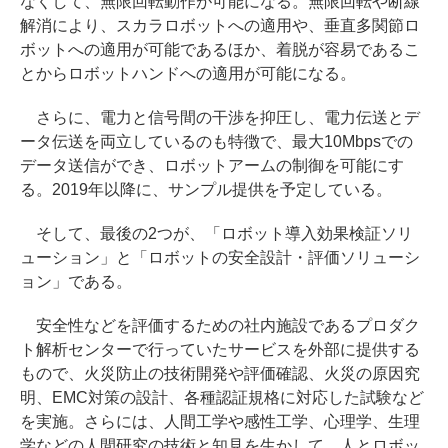
なくして、無限回転動作が可能になる。無限回転や断線
解消により、スカラロボットへの適用や、垂直多関節ロ
ボットへの適用が可能であるほか、着脱が容易であるこ
とからロボットハンドへの適用が可能になる。
さらに、電力と信号間の干渉を抑圧し、電力伝送とデ
ータ伝送を両立しているのも特徴で、最大10Mbpsでの
データ送信ができ、ロボットアームの制御を可能にす
る。2019年以降に、サンプル提供を予定している。
そして、最後の2つが、「ロボット導入効果検証ソリ
ューション」と「ロボットの安全設計・評価ソリューシ
ョン」である。
安全性などを評価するための社内施設であるプロダク
ト解析センターで行っていたサービスを外部に提供する
もので、火災防止の技術開発や評価確認、火災の原因究
明、EMC対策の設計、各種認証規格に対応した試験など
を実施。さらには、人間工学や感性工学、心理学、生理
学などの人間研究の技術と知見を生かして、人とロボッ