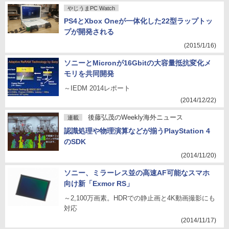
やじうまPC Watch
PS4とXbox Oneが一体化した22型ラップトッ
プが開発される
(2015/1/16)
ソニーとMicronが16Gbitの大容量抵抗変化メ
モリを共同開発
～IEDM 2014レポート
(2014/12/22)
後藤弘茂のWeekly海外ニュース
連載
認識処理や物理演算などが揃うPlayStation 4
のSDK
(2014/11/20)
ソニー、ミラーレス並の高速AF可能なスマホ
向け新「Exmor RS」
～2,100万画素。HDRでの静止画と4K動画撮影にも
対応
(2014/11/17)