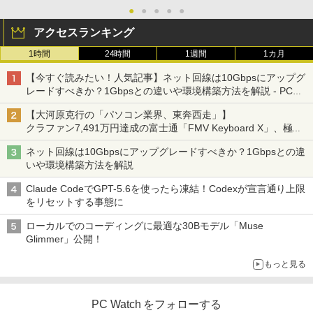
●
●
●
●
●
アクセスランキング
1時間
24時間
1週間
1カ月
【今すぐ読みたい！人気記事】ネット回線は10Gbpsにアップグ
レードすべきか？1Gbpsとの違いや環境構築方法を解説 - PC
Watch
【大河原克行の「パソコン業界、東奔西走」】
クラファン7,491万円達成の富士通「FMV Keyboard X」、極限
の静音化を追求
ネット回線は10Gbpsにアップグレードすべきか？1Gbpsとの違
いや環境構築方法を解説
Claude CodeでGPT-5.6を使ったら凍結！Codexが宣言通り上限
をリセットする事態に
ローカルでのコーディングに最適な30Bモデル「Muse
Glimmer」公開！
もっと見る
PC Watch をフォローする