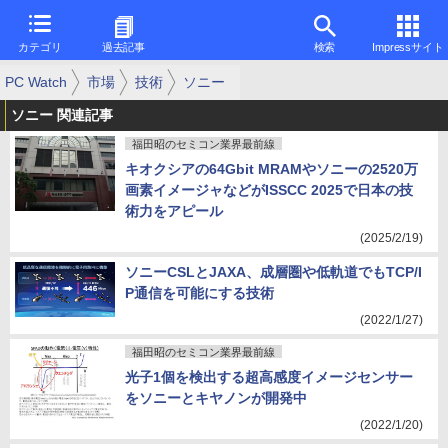
カテゴリ
過去記事
検索
Impressサイト
PC Watch
市場
技術
ソニー
ソニー 関連記事
福田昭のセミコン業界最前線
キオクシアの64Gbit MRAMやソニーの2520万
画素イメージャなどがISSCC 2025で日本の技
術力をアピール
(2025/2/19)
ソニーCSLとJAXA、成層圏や低軌道でもTCP/I
P通信を可能にする技術
(2022/1/27)
福田昭のセミコン業界最前線
光子1個を検出する超高感度イメージセンサー
をソニーとキヤノンが開発中
(2022/1/20)