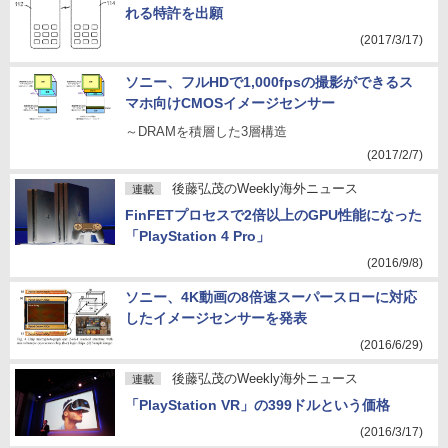
れる特許を出願
(2017/3/17)
ソニー、フルHDで1,000fpsの撮影ができるス
マホ向けCMOSイメージセンサー
～DRAMを積層した3層構造
(2017/2/7)
後藤弘茂のWeekly海外ニュース
連載
FinFETプロセスで2倍以上のGPU性能になった
「PlayStation 4 Pro」
(2016/9/8)
ソニー、4K動画の8倍速スーパースローに対応
したイメージセンサーを発表
(2016/6/29)
後藤弘茂のWeekly海外ニュース
連載
「PlayStation VR」の399ドルという価格
(2016/3/17)