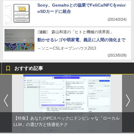
Sony、Gemaltoとの協業でFeliCa/NFCをmicr
oSDカードに統合
(2014/2/24)
森山和道の「ヒトと機械の境界面」
連載
動かせるレゴや萌家電、義足に人間の強化まで
～ソニーCSLオープンハウス2013
(2013/5/28)
おすすめ記事
【特集】あなたのPCスペックにドンピシャな「ローカル
LLM」の選び方と快適化テク