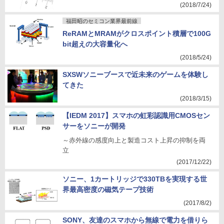
(2018/7/24)
福田昭のセミコン業界最前線
ReRAMとMRAMがクロスポイント積層で100G
bit超えの大容量化へ
(2018/5/24)
SXSWソニーブースで近未来のゲームを体験し
てきた
(2018/3/15)
【IEDM 2017】スマホの虹彩認識用CMOSセン
サーをソニーが開発
～赤外線の感度向上と製造コスト上昇の抑制を両
立
(2017/12/22)
ソニー、1カートリッジで330TBを実現する世
界最高密度の磁気テープ技術
(2017/8/2)
SONY、友達のスマホから無線で電力を借りら