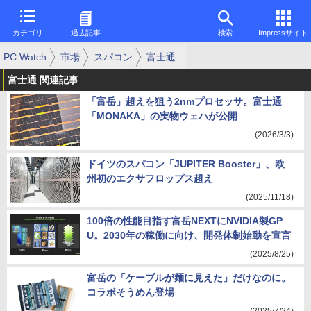
カテゴリ
過去記事
検索
Impressサイト
PC Watch
市場
スパコン
富士通
富士通 関連記事
「富岳」超えを狙う2nmプロセッサ。富士通
「MONAKA」の実物ウェハが公開
(2026/3/3)
ドイツのスパコン「JUPITER Booster」、欧
州初のエクサフロップス超え
(2025/11/18)
100倍の性能目指す富岳NEXTにNVIDIA製GP
U。2030年の稼働に向け、開発体制始動を宣言
(2025/8/25)
富岳の「ケーブルが麺に見えた」だけなのに。
コラボそうめん登場