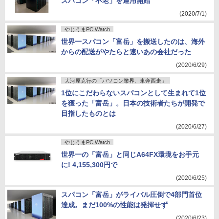
スパコン「不老」を運用開始
(2020/7/1)
やじうまPC Watch
世界一スパコン「富岳」を搬送したのは、海外
からの配送がやたらと速いあの会社だった
(2020/6/29)
大河原克行の「パソコン業界、東奔西走」
1位にこだわらないスパコンとして生まれて1位
を獲った「富岳」。日本の技術者たちが開発で
目指したものとは
(2020/6/27)
やじうまPC Watch
世界一の「富岳」と同じA64FX環境をお手元
に! 4,155,300円で
(2020/6/25)
スパコン「富岳」がライバル圧倒で4部門首位
達成。まだ100%の性能は発揮せず
(2020/6/23)