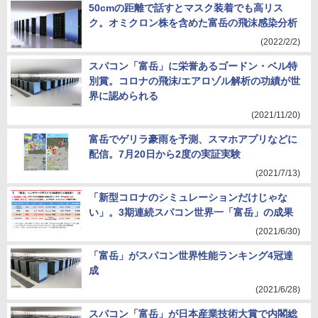
50cmの距離で話すとマスク装着でも高リス
ク。オミクロン株を含めた富岳の飛沫感染分析
(2022/2/2)
スパコン「富岳」に栄誉あるゴードン・ベル特
別賞。コロナの飛沫/エアロゾル解析の功績が世
界に認められる
(2021/11/20)
富岳でゲリラ豪雨を予測、スマホアプリなどに
配信。7月20日から2度の実証実験
(2021/7/13)
「新型コロナのシミュレーションだけじゃな
い」。3期連続スパコン世界一「富岳」の成果
(2021/6/30)
「富岳」がスパコン世界性能ランキング4冠達
成
(2021/6/28)
スパコン「富岳」が日本産業技術大賞で内閣総