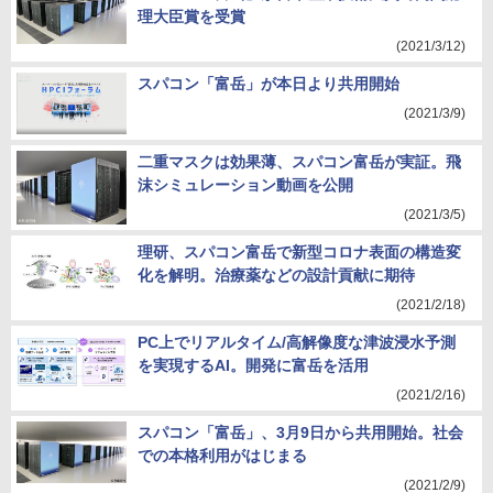
理大臣賞を受賞
(2021/3/12)
スパコン「富岳」が本日より共用開始
(2021/3/9)
二重マスクは効果薄、スパコン富岳が実証。飛
沫シミュレーション動画を公開
(2021/3/5)
理研、スパコン富岳で新型コロナ表面の構造変
化を解明。治療薬などの設計貢献に期待
(2021/2/18)
PC上でリアルタイム/高解像度な津波浸水予測
を実現するAI。開発に富岳を活用
(2021/2/16)
スパコン「富岳」、3月9日から共用開始。社会
での本格利用がはじまる
(2021/2/9)