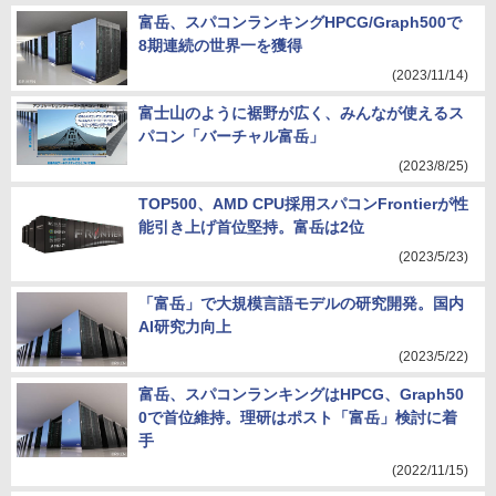
富岳、スパコンランキングHPCG/Graph500で
8期連続の世界一を獲得
(2023/11/14)
富士山のように裾野が広く、みんなが使えるス
パコン「バーチャル富岳」
(2023/8/25)
TOP500、AMD CPU採用スパコンFrontierが性
能引き上げ首位堅持。富岳は2位
(2023/5/23)
「富岳」で大規模言語モデルの研究開発。国内
AI研究力向上
(2023/5/22)
富岳、スパコンランキングはHPCG、Graph50
0で首位維持。理研はポスト「富岳」検討に着
手
(2022/11/15)