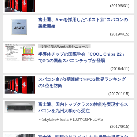
(2019/8/31)
富士通、Armを採用した“ポスト京”スパコンの
製造開始
(2019/4/15)
後藤弘茂のWeekly海外ニュース
半導体チップの国際学会「COOL Chips 22」
で2つの国産スパコンチップが登場
(2019/4/11)
スパコン京が3期連続でHPCG世界ランキング
の1位を防衛
(2017/11/15)
富士通、国内トップクラスの性能を実現するス
パコンを九州大学から受注
～Skylake+Tesla P100で10PFLOPS
(2017/6/15)