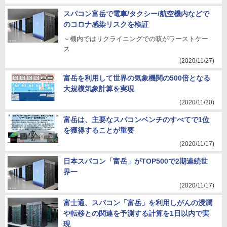
スパコン富岳で電車/タクシー/航空機内などで
のコロナ感染リスクを検証
～機内ではリクライニングでの咳がワーストケー
ス
(2020/11/27)
富岳を利用して世界の気象機関の500倍となる
大規模気象計算を実現
(2020/11/20)
富岳は、主要なスパコンベンチのすべてで1位
を獲得することが重要
(2020/11/17)
日本スパコン「富岳」がTOP500で2期連続世
界一
(2020/11/17)
富士通、スパコン「富岳」を利用しがんの浸潤
や転移との関連を予測する計算を1日以内で実
現