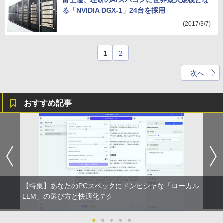
富士通、理研のAIスパコンに世界最大規模とな
る「NVIDIA DGX-1」24台を採用
(2017/3/7)
1
2
次へ
おすすめ記事
【特集】あなたのPCスペックにドンピシャな「ローカル
LLM」の選び方と快適化テク
●
●
●
●
●