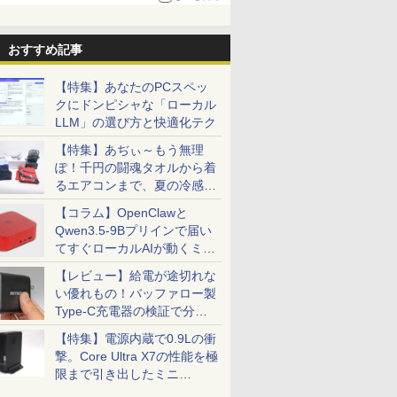
る。復活記念で2026年末まで500円
おすすめ記事
【特集】あなたのPCスペッ
クにドンピシャな「ローカル
LLM」の選び方と快適化テク
【特集】あぢぃ～もう無理
ぽ！千円の闘魂タオルから着
るエアコンまで、夏の冷感グ
ッズ一挙紹介
【コラム】OpenClawと
Qwen3.5-9Bプリインで届い
てすぐローカルAIが動くミニ
PC「SER9 Pro」
【レビュー】給電が途切れな
い優れもの！バッファロー製
Type-C充電器の検証で分か
ったこと
【特集】電源内蔵で0.9Lの衝
撃。Core Ultra X7の性能を極
限まで引き出したミニ
PC「GPD BOX」