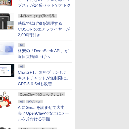
プス」が24袋セットでオトク
本日みつけたお買い得品
熱風で揚げ物を調理する
COSORIのエアフライヤーが
2,000円引き
AI
格安の「DeepSeek API」が
近日大幅値上げへ
AI
ChatGPT、無料プランもテ
キストチャットが無制限に。
GPT-5.6 Solも改善
OpenClawで試したいアレコレ
AI
ビジネス
AIにGmailを読ませて大丈
夫？OpenClawで安全にメー
ルを片付ける手順