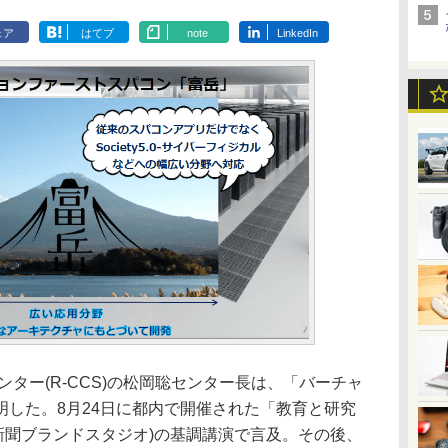
ェア
はてブ
note
LinkedIn
ター(R-CCS)の松岡聡センター長は、「バーチャ
明した。8月24日に都内で開催された「教育と研究
新聞ブランドスタジオ)の基調講演で言及。その後、