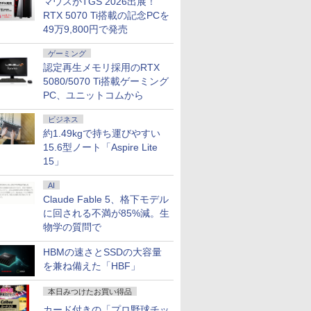
マウスがTGS 2026出展！
RTX 5070 Ti搭載の記念PCを
49万9,800円で発売
ゲーミング
認定再生メモリ採用のRTX
5080/5070 Ti搭載ゲーミング
PC、ユニットコムから
ビジネス
約1.49kgで持ち運びやすい
15.6型ノート「Aspire Lite
15」
AI
Claude Fable 5、格下モデル
に回される不満が85%減。生
物学の質問で
HBMの速さとSSDの大容量
を兼ね備えた「HBF」
本日みつけたお買い得品
カード付きの「プロ野球チッ