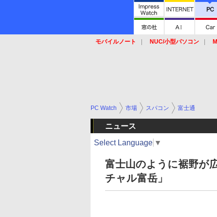
モバイルノート
NUC/小型パソコン
M
SSD
キーボード
マウス
PC Watch
市場
スパコン
富士通
ニュース
Select Language
▼
富士山のように裾野が
チャル富岳」