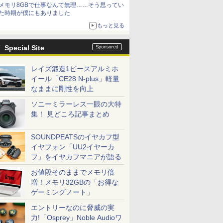
メモリ8GBで仕事なんて無理……そう思ってい
た時期が僕にもありました
もっと見る
Special Site
レイズ鍛造1ピースアルミホ
イール「CE28 N-plus」軽量
なままに剛性を向上
ソニーミラーレス一眼の大特
集！ 見どころ記事まとめ
SOUNDPEATSのイヤカフ型
イヤフォン「UU2イヤーカ
フ」をイヤカフマニアが語る
お値段そのままでメモリ倍
増！メモリ32GBの「お得な
ゲーミングノート」
エントリーなのに脅威の実
力!「Osprey」Noble Audioワ