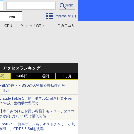
Impress サイト
全カテゴリ
CPU
Microsoft Office
アクセスランキング
時間
24時間
1週間
1カ月
HBMの速さとSSDの大容量を兼ね備えた
「HBF」
Claude Fable 5、格下モデルに回される不満が
85%減。生物学の質問で
【本日みつけたお買い得品】モトローラのスマ
ホが約1万7,000円で購入可能
ChatGPT、無料プランもテキストチャットが無
制限に。GPT-5.6 Solも改善