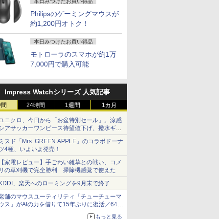
本日みつけたお買い得品
Philipsのゲーミングマウスが
約1,200円オトク！
本日みつけたお買い得品
モトローラのスマホが約1万
7,000円で購入可能
Impress Watchシリーズ 人気記事
時間
24時間
1週間
1カ月
ユニクロ、今日から「お盆特別セール」。涼感
シアサッカーワンピース待望値下げ、撥水ギア
ショーツは1990円に
ミスド「Mrs. GREEN APPLE」のコラボドーナ
ツ4種、いよいよ発売！
【家電レビュー】手ごわい雑草との戦い、コメ
リの草刈機で完全勝利 掃除機感覚で使えた
KDDI、楽天へのローミングを9月末で終了
老舗のマウスユーティリティ「チューチューマ
ウス」がAIの力を借りて15年ぶりに復活／64bit
化、Windows 10/11、「Chrome」も走り回
もっと見る