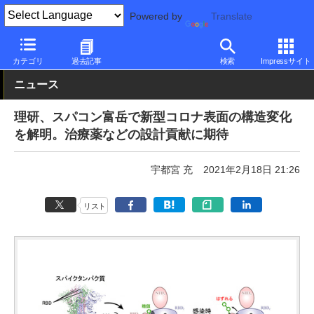
Powered by
Translate
PC Watch
市場
スパコン
富士通
カテゴリ
過去記事
検索
Impressサイト
ニュース
理研、スパコン富岳で新型コロナ表面の構造変化
を解明。治療薬などの設計貢献に期待
宇都宮 充
2021年2月18日 21:26
リスト