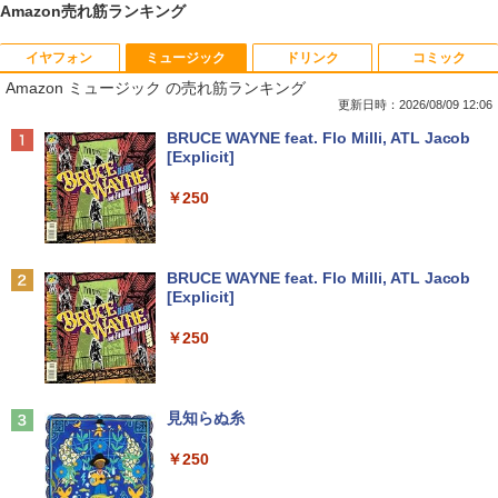
Amazon売れ筋ランキング
イヤフォン
ミュージック
ドリンク
コミック
【今だけ】全品ポイント10倍 お買い物マ
「3500U/4300Uより速い」 NiPoGi ミニ
【中古良品】【安心保証】Princeton 21.
ちいかわ なんか小さくてかわいいやつ
1
1
1
1
Amazon ミュージック の売れ筋ランキング
ラソン★8/4～8/11★中古パソコン ノー
pc Ryzen Embedded R2544初登場 8G
5型ワイドカラー液晶ディスプレイ PTF
（7）なんか飛び出ていろいろ貼れるフォ
トPC Lenovo ThinkPad E590 Core i3 8
B+256GB 4TB拡張可 mini pc Windows
WDE-22W / PTFBDE-22W ブラック/ ホ
トアルバム付き特装版 （講談社キャラク
更新日時：2026/08/09 12:06
145U メモリ8GB / 16GB / 32GB SSD M.
11 Pro 動作より高速 4K×3画面出力 ミニ
ワイト色 スピーカー搭載 プリンストン
ターズA） [ ナガノ ]
Anker Soundcore P40i オフホワイト
BRUCE WAYNE feat. Flo Milli, ATL Jacob
2 PCIe256GB / 512GB / 1TB Windows1
パソコン HDMI2.0+DP1.4 静音性 小型pc
[Explicit]
1 Pro 64bit【送料無料】【1年保証】
豊富な端子Type-C USB3.2 有線LAN WI
￥4,050
￥3,630
￥7,990
FI5/BT4.2 省電力 オフィス/学習向け P2
￥250
￥15,800
￥33,800
【タッチ式選べる 携帯式】モバイルモニ
100日後に英語がものになる1日10分 ネ
2
2
ター 14インチ フルHD IPSパネル 非光沢
イティブ英語書き写し [ ブレット・リン
Anker Soundcore P31i ブラック
BRUCE WAYNE feat. Flo Milli, ATL Jacob
【マラソンセール期間中ポイント5倍】
タッチ式/非タッチ式選択可能 Type-C対
ゼイ ]
2
[Explicit]
【OSなし】 中古ノートパソコン 第8世代
【全商品10%OFF+P5倍】Dell OptiPlex
応 HDMI VESA対応 モニター 持ち運び
2
￥5,990
Core i5 富士通 LIFEBOOK A579/B メモ
3070 Micro 第9世代 Core i5 Windows1
サブディスプレイ デュアルモニター テレ
￥1,980
￥250
リ8GB HDD500GB 15.6インチ HDMI テ
1 Pro メモリ 8GB/16GB SSD 256GB/51
ワーク ミニPC対応 EVICIV
ンキー DVD-ROM 初期設定済 すぐ使え
2GB USB無線LANアダプター付属 HDMI
る 7日保証 送料無料 2営業日以内に発送
DisplayPort WPS Office付き デスクト
￥11,999
ップパソコン ミニPC 中古パソコン 小型
楽譜 【取寄品】UN275 輸入 フラッシン
3
コンパクト デスクトップPC
Anker Soundcore Liberty 5 ミッドナイトブ
見知らぬ糸
￥17,980
グ・ウィンズ【メール便不可商品】【沖
ラック
縄・離島以外送料無料】
￥35,000
￥250
【期間限定5%OFFクーポン 8/12 10時ま
3
￥14,990
で】 モニター 27インチ 100Hz FHD VA
￥30,030