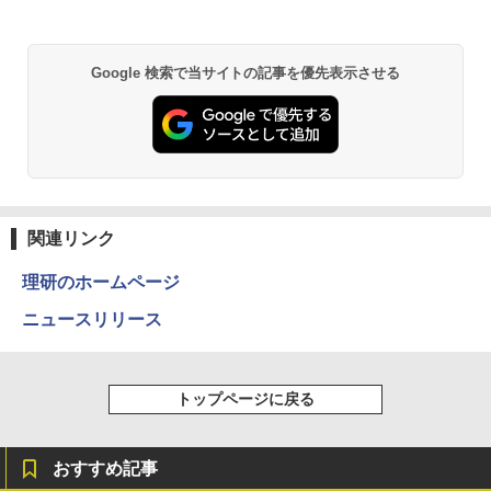
ソコン 中古 パソコン メモリ 8GB 最大3
ングセット SILVER 中古デスクトップPC
タブルモニター 選べる9パータン
2GB 新品 SSD 256GB 高性能 第8世代 C
eスポーツ入門 Geforce GT1030搭載！
ore i5搭載 DVD 中古ノートパソコン Win
Win11 Office 24型液晶 ゲーミングキー
￥14,580
dows11 Pro 店長オススメ おまかせ 15.6
ボード・マウス[8世代 Corei5 8GB SSD2
by Amazon 天然水 ラベルレス 500ml ×24本
異世界居酒屋「のぶ」(22) (角川コミックス・
Google 検索で当サイトの記事を優先表示させる
型 無線LAN office付き 2026 福袋 ギフト
56GB]：良品
富士山の天然水 バナジウム含有 水 ミネラル
エース)
ウォーター ペットボトル 静岡県産 500ミリリ
ットル (Smart Basic)
￥29,800
￥65,980
￥832
￥1,380
ONE PIECE モノクロ版 115 (ジャンプコミッ
クスDIGITAL)
by Amazon 天然水ラベルレス 2L×9本
関連リンク
￥594
￥1,117
理研のホームページ
ニュースリリース
HUNTER×HUNTER モノクロ版 39 (ジャンプ
コミックスDIGITAL)
by Amazon 炭酸水 ラベルレス 500ml ×24本
強炭酸水 ペットボトル 500ミリリットル (Sm
トップページに戻る
art Basic)
￥572
￥1,625
おすすめ記事
スーパーの裏でヤニ吸うふたり 9巻 (デジタル