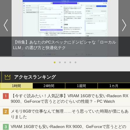
版ビッグガンガンコミックス)
コカ・コーラ やかんの麦茶 from 爽健美茶 ラ
ベルレス 650mlPET×24本
￥810
￥2,009
【特集】あなたのPCスペックにドンピシャな「ローカル
LLM」の選び方と快適化テク
●
●
●
●
●
アクセスランキング
1時間
24時間
1週間
1カ月
【今すぐ読みたい！人気記事】VRAM 16GBでも安いRadeon RX
9000、GeForceで言うとどのぐらいの性能？ - PC Watch
メモリ8GBで仕事なんて無理……そう思っていた時期が僕にもあ
りました
VRAM 16GBでも安いRadeon RX 9000、GeForceで言うとどの