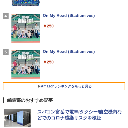
＼★最大2555円OFFクーポン★／【テン
パネル スピーカー搭載 ブルーライト軽減
3
キー搭載内蔵】中古ノートパソコン 東芝
ノングレアタイプ 壁掛け対応 省スペース
dynabook B55 シリーズ 15.6インチ Co
超得2,500円OFF&P2倍｜Windows11正
角度調整 高視野角 178° Adaptive-Sync
3
re i5 第6世代 メモリ8 GSSD128G Wind
式対応｜楽天1位｜最大180日保証｜CPU
対応 MAXZEN MJM27CH02-F100
【2026年アップグレード版】AOKIMI ワイヤ
On My Road (Stadium ver.)
オレンジページ 2026 10/17号増刊＜グレ
4
ows11 DVDドライブ Bluetooth HDMI O
第8世代｜HP 中古デスクトップパソコン
レスイヤホン bluetooth イヤホン V12 小型
ー＞ [雑誌]
ffice付き 中古パソコン 中古ノートPC 整
Windows11 office付き｜メモリ8GB SS
軽量 ブルートゥースHi-Fi 最大36時間再生 ぶ
￥13,980
￥250
備済み
D256GB HDD500GB｜ デスクトップ Mi
るーとゅーす コードレス ENCノイズキャン
￥1,689
crosoft office 第8世代以降｜セット購入
セリング 自動ペアリング Type-C充電 マイク
可能｜デスクトップ 中古｜中古PC
付き 防水 タッチ式音量調整 スポーツ/通勤/通
￥14,555
学/WEB会議(ホワイト)
モニター 21.5インチ/23.8インチ/27イン
4
￥34,800
チ フルhd 高画質 100Hz VA ノングレア
On My Road (Stadium ver.)
￥1,964
非光沢 スピーカー内蔵 3年保証 ディスプ
【 限定生産・特典つき 】YUZURU2027
5
レビュー投稿 5年保証｜MS Office 2024
レイ パソコンモニター PCモニター フル
4
￥250
羽生結弦カレンダー卓上版 [ 能登 直 ]
H&B 搭載｜中古 ノートパソコン Windo
ハイビジョン 21インチ 液晶モニター ア
ws11 Office付｜スペック Core i5 第7世
デスクトップパソコン Windows11 Offic
イリスオーヤマ DT-JF *
Xiaomi シャオミ REDMI Buds 8 Lite ワイヤ
4
￥2,750
代 メモリ 8GB 大容量 HDD 500GB テン
e付き パソコン 新品｜インテル 第14世代
レスイヤホン Bluetooth 5.4 ノイズキャンセ
キー DVDドライブ搭載 CD DVD 再生可
Core i5-6500 i5 i7-14700F｜ SSD 256G
リング ANC 36時間再生
￥11,980
｜中古パソコン 中古ノートパソコン 中古
B～2TB｜メモリ 8～64GB DDR4/5｜ デ
Amazonランキングをもっと見る
PC オフィス搭載
スクトップPC 2年保証 激安 高性能 ゲー
￥3,480
ム 本体のみ PC 高スペッ 初期設定済み
編集部のおすすめ記事
￥19,800
【2026年最新改良版・高級金属製】【タ
5
￥45,700
ッチ選択】モバイルモニター 15.6インチ
【Amazon.co.jp限定】 い・ろ・は・す 2L P
薬屋のひとりごと 17巻 (デジタル版ビッグガ
タッチパネル ワイヤレス接続 電池内蔵
スパコン富岳で電車/タクシー/航空機内な
ET ラベルレス ×8本
ンガンコミックス)
自立スタンド モバイルモニター スタンド
どでのコロナ感染リスクを検証
MS限定クーポンあり! 【Win11正式対
ゲーミングモニター 1080PフルHD 高画
5
￥1,112
￥770
応】Webカメラ&テンキー付き ノートパ
【中古】初心者も安心！おまかせゲーミ
質 デュアルモニター サブモニター ポー
5