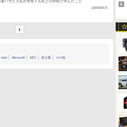
o開発者ハサビス氏が李世ドル氏との対戦で学んだこと
(2016/3/17)
1
Intel
Microsoft
NEC
富士通
その他