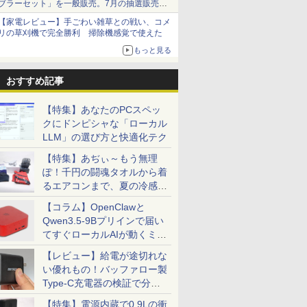
ブラーセット」を一般販売。7月の抽選販売の
当選無効分
【家電レビュー】手ごわい雑草との戦い、コメ
リの草刈機で完全勝利 掃除機感覚で使えた
もっと見る
おすすめ記事
【特集】あなたのPCスペッ
クにドンピシャな「ローカル
LLM」の選び方と快適化テク
【特集】あぢぃ～もう無理
ぽ！千円の闘魂タオルから着
るエアコンまで、夏の冷感グ
ッズ一挙紹介
【コラム】OpenClawと
Qwen3.5-9Bプリインで届い
てすぐローカルAIが動くミニ
PC「SER9 Pro」
【レビュー】給電が途切れな
い優れもの！バッファロー製
Type-C充電器の検証で分か
ったこと
【特集】電源内蔵で0.9Lの衝