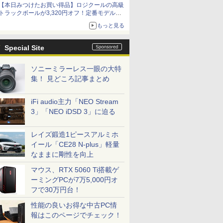
【本日みつけたお買い得品】ロジクールの高級
トラックボールが3,320円オフ！定番モデルも
5,280円に割引中
もっと見る
Special Site
ソニーミラーレス一眼の大特
集！ 見どころ記事まとめ
iFi audio主力「NEO Stream
3」「NEO iDSD 3」に迫る
レイズ鍛造1ピースアルミホ
イール「CE28 N-plus」軽量
なままに剛性を向上
マウス、RTX 5060 Ti搭載ゲ
ーミングPCが7万5,000円オ
フで30万円台！
性能の良いお得な中古PC情
報はこのページでチェック！