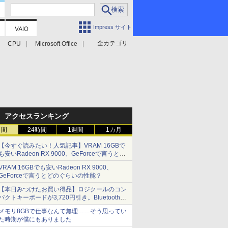
Impress サイト
全カテゴリ
CPU
Microsoft Office
アクセスランキング
時間
24時間
1週間
1カ月
【今すぐ読みたい！人気記事】VRAM 16GBで
も安いRadeon RX 9000、GeForceで言うとど
のぐらいの性能？ - PC Watch
VRAM 16GBでも安いRadeon RX 9000、
GeForceで言うとどのぐらいの性能？
【本日みつけたお買い得品】ロジクールのコン
パクトキーボードが3,720円引き。Bluetoothで3
台接続対応
メモリ8GBで仕事なんて無理……そう思ってい
た時期が僕にもありました