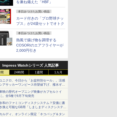
を兼ね備えた「HBF」
本日みつけたお買い得品
カード付きの「プロ野球チッ
プス」が24袋セットでオトク
本日みつけたお買い得品
熱風で揚げ物を調理する
COSORIのエアフライヤーが
2,000円引き
Impress Watchシリーズ 人気記事
時間
24時間
1週間
1カ月
ユニクロ、今日から「お盆特別セール」。涼感
シアサッカーワンピース待望値下げ、撥水ギア
ショーツは1990円に
東映の歴代オープニング映像がカプセルトイ
に。全5種で8月下旬発売
令和のファミコンディスクシステム？安価に書
き換え可能なGB用「しましまディスクシステ
ム」
カルディ、オンライン限定「ネコバッグ＆タン