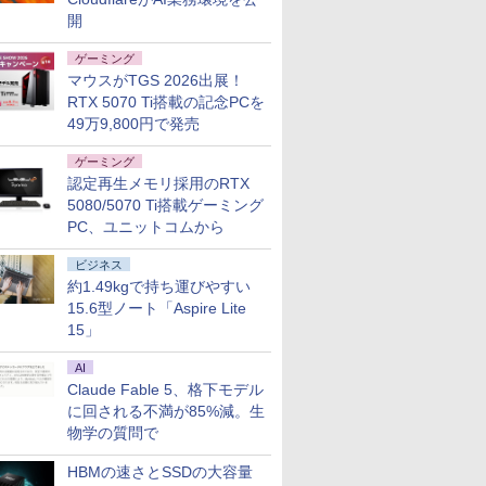
開
ゲーミング
マウスがTGS 2026出展！
RTX 5070 Ti搭載の記念PCを
49万9,800円で発売
ゲーミング
認定再生メモリ採用のRTX
5080/5070 Ti搭載ゲーミング
PC、ユニットコムから
ビジネス
約1.49kgで持ち運びやすい
15.6型ノート「Aspire Lite
15」
AI
Claude Fable 5、格下モデル
に回される不満が85%減。生
物学の質問で
HBMの速さとSSDの大容量