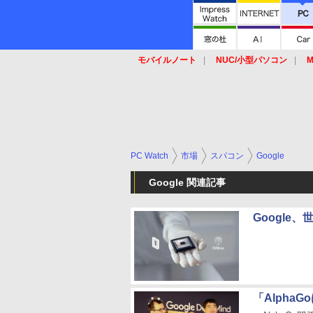
モバイルノート
NUC/小型パソコン
M
SSD
キーボード
マウス
PC Watch
市場
スパコン
Google
Google 関連記事
Googl
「Alph