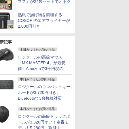
プス」が24袋セットでオトク
熱風で揚げ物を調理する
COSORIのエアフライヤーが
2,000円引き
新記事
本日みつけたお買い得品
ロジクールの高級マウス
「MX MASTER 4」が最安
値！Amazonで3千円弱の割
引
本日みつけたお買い得品
ロジクールのコンパクトキー
ボードが3,720円引き。
Bluetoothで3台接続対応
本日みつけたお買い得品
ロジクールの高級トラックボ
ールが3,320円オフ！定番モ
デルも5,280円に割引中