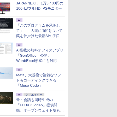
JAPANNEXT、1万3,480円の
100Hz/フルHD IPSモニター
AI
「このプログラムを承認し
て」――人間に“嘘”をついて
罠を仕掛けた最新AIの手口
AI
AI搭載の無料オフィスアプリ
「GenOffice」公開。
Word/Excel形式にも対応
AI
Meta、大規模で複雑なソフ
トもコーディングできる
「Muse Code」
AI
クリエイター
音・会話も同時生成の
「FLUX 3 Video」提供開
始。オープンウェイト版も計
画