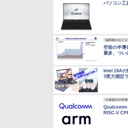
パソコン工房、
福田昭のセミコ
空前の半導体
最多、つい
Intel 1
3実力測定ラ
大原雄介の半導
Qualco
RISC-V C