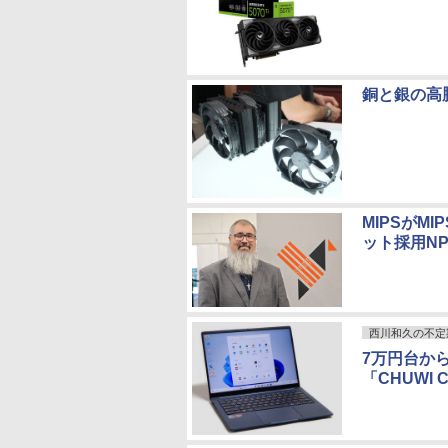
銅と銀の高
MIPSがM
ット採用NP
西川和久の不定
7万円台か
「CHUWI C