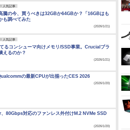
！人気記事
騰の今、買うべきは32GBか64GBか？「16GBはも
かも調べてみた
(2026/1/21)
！人気記事
が捨てるコンシューマ向けメモリ/SSD事業。Crucialブラ
潰えるのか？
(2026/1/21)
l/Qualcommの最新CPUが出揃ったCES 2026
(2026/1/20)
ster、80Gbps対応のファンレス外付けM.2 NVMe SSD
(2026/1/20)