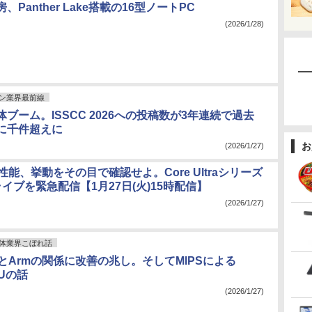
Panther Lake搭載の16型ノートPC
(2026/1/28)
ン業界最前線
ブーム。ISSCC 2026への投稿数が3年連続で過去
に千件超えに
お
(2026/1/27)
8Aの性能、挙動をその目で確認せよ。Core Ultraシリーズ
イブを緊急配信【1月27日(火)15時配信】
(2026/1/27)
体業界こぼれ話
mmとArmの関係に改善の兆し。そしてMIPSによる
PUの話
(2026/1/27)