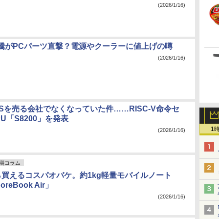
(2026/1/16)
騰がPCパーツ直撃？電源やクーラーに値上げの噂
(2026/1/16)
IPSを売る会社でなくなっていた件……RISC-V命令セ
U「S8200」を発表
1
(2026/1/16)
期コラム
ら買えるコスパオバケ。約1kg軽量モバイルノート
oreBook Air」
(2026/1/16)