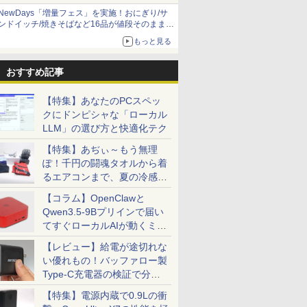
NewDays「増量フェス」を実施！おにぎり/サ
ンドイッチ/焼きそばなど16品が値段そのままで
ボリュームアップ
もっと見る
おすすめ記事
【特集】あなたのPCスペッ
クにドンピシャな「ローカル
LLM」の選び方と快適化テク
【特集】あぢぃ～もう無理
ぽ！千円の闘魂タオルから着
るエアコンまで、夏の冷感グ
ッズ一挙紹介
【コラム】OpenClawと
Qwen3.5-9Bプリインで届い
てすぐローカルAIが動くミニ
PC「SER9 Pro」
【レビュー】給電が途切れな
い優れもの！バッファロー製
Type-C充電器の検証で分か
ったこと
【特集】電源内蔵で0.9Lの衝