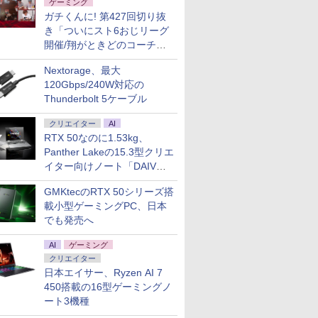
ゲーミング
ガチくんに! 第427回切り抜
き「ついにスト6おじリーグ
開催/翔がときどのコーチ就
任など」
Nextorage、最大
120Gbps/240W対応の
Thunderbolt 5ケーブル
クリエイター
AI
RTX 50なのに1.53kg、
Panther Lakeの15.3型クリエ
イター向けノート「DAIV
Z5」
GMKtecのRTX 50シリーズ搭
載小型ゲーミングPC、日本
でも発売へ
AI
ゲーミング
クリエイター
日本エイサー、Ryzen AI 7
450搭載の16型ゲーミングノ
ート3機種