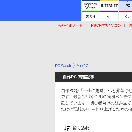
モバイルノート
NUC/小型パソコン
M
SSD
キーボード
マウス
PC Watch
自作PC
自作PC 関連記事
自作PCを「一生の趣味」へと昇華さ
です。最新CPUやGPUの実測ベン
羅しています。初心者向けの組み立て
だけの理想のPCを作り上げるための
絞り込む