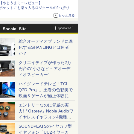
【やじうまミニレビュー】
ポケットにも楽々入るロジクールの2つ折りマ
ウス「Mobi Fold」。その気になるギミックと
もっと見る
は？
Special Site
総合オーディオブランドに進
化するSHANLINGとは何者
か？
クリエイティブが作った2万
円台の“小さなピュアオーデ
ィオスピーカー”
ハイグレードテレビ「TCL
Q7D Pro」。圧巻の色彩美で
映画＆ゲームが極上体験に
エントリーなのに脅威の実
力!「Osprey」Noble Audioワ
イヤレスイヤフォン4機種を
一気に聴く
SOUNDPEATSのイヤカフ型
イヤフォン「UU2イヤーカ