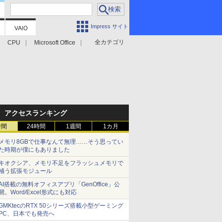
Impress サイト
全カテゴリ
CPU
Microsoft Office
アクセスランキング
時間
24時間
1週間
1カ月
メモリ8GBで仕事なんて無理……そう思ってい
た時期が僕にもありました
キオクシア、メモリ不足をフラッシュメモリで
補う拡張モジュール
AI搭載の無料オフィスアプリ「GenOffice」公
開。Word/Excel形式にも対応
GMKtecのRTX 50シリーズ搭載小型ゲーミング
PC、日本でも発売へ