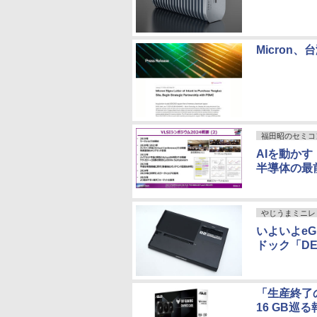
Micron、
福田昭のセミコ
AIを動かす
半導体の最
やじうまミニレ
いよいよeGP
ドック「DE
「生産終了の予定
16 GB巡