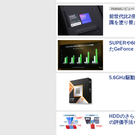
Hothotレビュー
前世代比2倍の
識を塗り替
SUPER
たGeForce
5.6GHz駆
HDDのさ
の評価手法