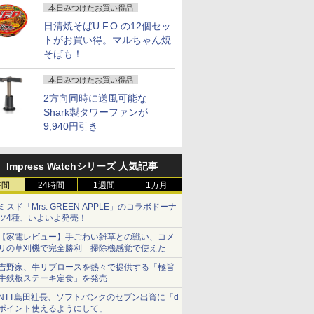
本日みつけたお買い得品
日清焼そばU.F.O.の12個セッ
トがお買い得。マルちゃん焼
そばも！
本日みつけたお買い得品
2方向同時に送風可能な
Shark製タワーファンが
9,940円引き
Impress Watchシリーズ 人気記事
時間
24時間
1週間
1カ月
ミスド「Mrs. GREEN APPLE」のコラボドーナ
ツ4種、いよいよ発売！
【家電レビュー】手ごわい雑草との戦い、コメ
リの草刈機で完全勝利 掃除機感覚で使えた
吉野家、牛リブロースを熱々で提供する「極旨
牛鉄板ステーキ定食」を発売
NTT島田社長、ソフトバンクのセブン出資に「d
ポイント使えるようにして」