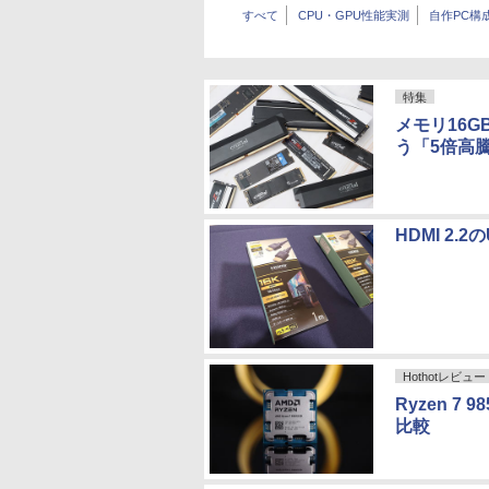
すべて
CPU・GPU性能実測
自作PC構
特集
メモリ16G
う「5倍高
HDMI 2.
Hothotレビュー
Ryzen 7
比較