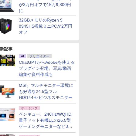
が3万円オフで15万9,800円
に
32GBメモリのRyzen 9
8945HS搭載ミニPCが2万円
オフ
新記事
AI
クリエイター
ChatGPTからAdobeを使える
プラグイン登場。写真/動画
編集や資料作成も
MSI、マルチモニター環境に
も好適な24.5型フル
HD/144Hzビジネスモニター
ゲーミング
ベンキュー、240Hz/WQHD
量子ドット有機ELの26.5型
ゲーミングモニターなど3機
種