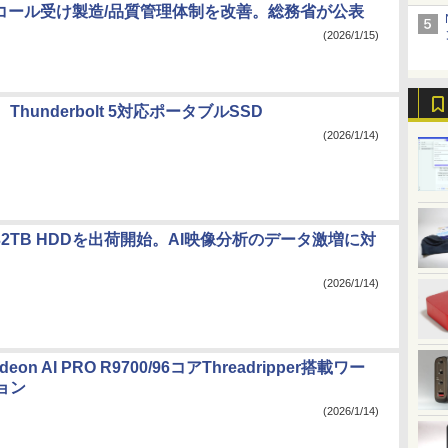
、リコール受け製造/品質管理体制を改善。総務省が公表
(2026/1/15)
hunderbolt 5対応ポータブルSSD
(2026/1/14)
e、32TB HDDを出荷開始。AI映像分析のデータ激増に対
(2026/1/14)
on AI PRO R9700/96コアThreadripper搭載ワー
ョン
(2026/1/14)