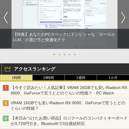
【特集】あなたのPCスペックにドンピシャな「ローカル
LLM」の選び方と快適化テク
●
●
●
●
●
アクセスランキング
1時間
24時間
1週間
1カ月
【今すぐ読みたい！人気記事】VRAM 16GBでも安いRadeon RX
9000、GeForceで言うとどのぐらいの性能？ - PC Watch
VRAM 16GBでも安いRadeon RX 9000、GeForceで言うとどの
ぐらいの性能？
【本日みつけたお買い得品】ロジクールのコンパクトキーボード
が3,720円引き。Bluetoothで3台接続対応