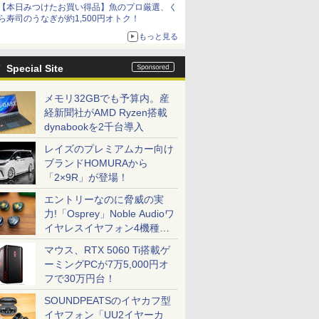
【本日みつけたお買い得品】魚のプロ厳選、く
ら寿司のうなぎが約1,500円オトク！
もっと見る
Special Site
メモリ32GBでも予算内。産
経新聞社がAMD Ryzen搭載
dynabookを2千台導入
レイズのプレミアムカー向け
ブランドHOMURAから
「2×9R」が登場！
エントリーなのに脅威の実
力!「Osprey」Noble Audioワ
イヤレスイヤフォン4機種を
一気に聴く
マウス、RTX 5060 Ti搭載ゲ
ーミングPCが7万5,000円オ
フで30万円台！
SOUNDPEATSのイヤカフ型
イヤフォン「UU2イヤーカ