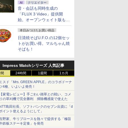
AI
クリエイター
音・会話も同時生成の
「FLUX 3 Video」提供開
始。オープンウェイト版も計
画
本日みつけたお買い得品
日清焼そばU.F.O.の12個セッ
トがお買い得。マルちゃん焼
そばも！
Impress Watchシリーズ 人気記事
時間
24時間
1週間
1カ月
ミスド「Mrs. GREEN APPLE」のコラボドーナ
ツ4種、いよいよ発売！
【家電レビュー】手ごわい雑草との戦い、コメ
リの草刈機で完全勝利 掃除機感覚で使えた
NTT島田社長、ソフトバンクのセブン出資に「d
ポイント使えるようにして」
吉野家、牛リブロースを熱々で提供する「極旨
牛鉄板ステーキ定食」を発売