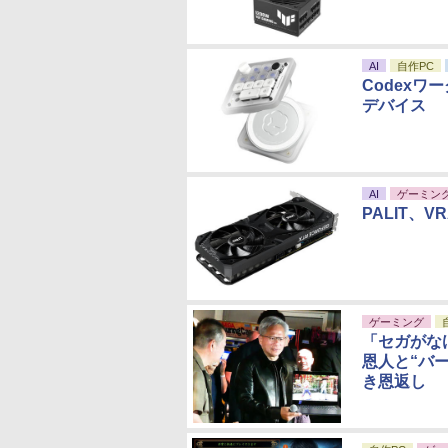
AI
自作PC
Codex
デバイス
AI
ゲーミン
PALIT、VR
ゲーミング
「セガがな
恩人と“バ
き恩返し