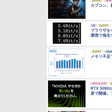
自作PC
ゲー
カプコン、
AI
自作PC
ブラウザを小
環境で発生
自作PC
Appl
メモリ不足
ゲーミング
RTX 50
原で開催。