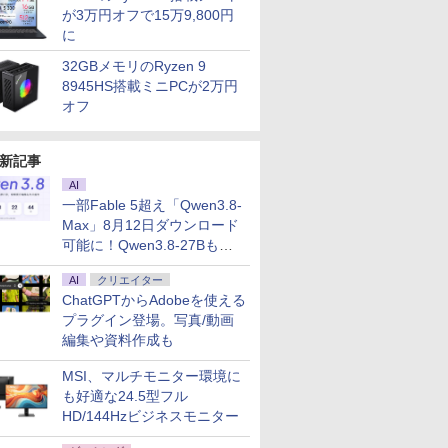
が3万円オフで15万9,800円
に
32GBメモリのRyzen 9
8945HS搭載ミニPCが2万円
オフ
新記事
AI
一部Fable 5超え「Qwen3.8-
Max」8月12日ダウンロード
可能に！Qwen3.8-27Bも順
次
AI
クリエイター
ChatGPTからAdobeを使える
プラグイン登場。写真/動画
編集や資料作成も
MSI、マルチモニター環境に
も好適な24.5型フル
HD/144Hzビジネスモニター