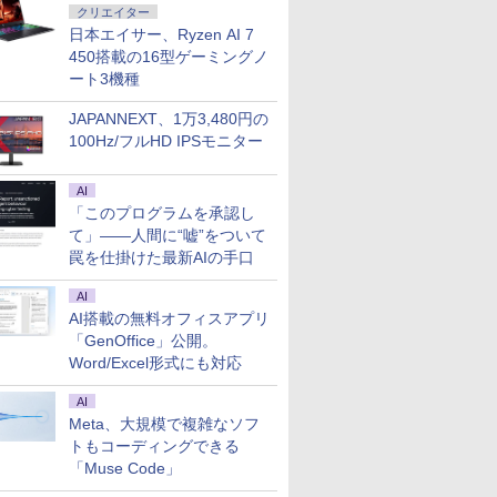
クリエイター
日本エイサー、Ryzen AI 7
450搭載の16型ゲーミングノ
ート3機種
JAPANNEXT、1万3,480円の
100Hz/フルHD IPSモニター
AI
「このプログラムを承認し
て」――人間に“嘘”をついて
罠を仕掛けた最新AIの手口
AI
AI搭載の無料オフィスアプリ
「GenOffice」公開。
Word/Excel形式にも対応
AI
Meta、大規模で複雑なソフ
トもコーディングできる
「Muse Code」