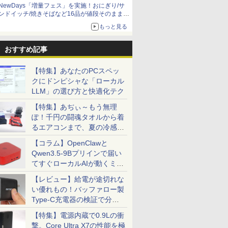
NewDays「増量フェス」を実施！おにぎり/サ
ンドイッチ/焼きそばなど16品が値段そのままで
ボリュームアップ
もっと見る
おすすめ記事
【特集】あなたのPCスペッ
クにドンピシャな「ローカル
LLM」の選び方と快適化テク
【特集】あぢぃ～もう無理
ぽ！千円の闘魂タオルから着
るエアコンまで、夏の冷感グ
ッズ一挙紹介
【コラム】OpenClawと
Qwen3.5-9Bプリインで届い
てすぐローカルAIが動くミニ
PC「SER9 Pro」
【レビュー】給電が途切れな
い優れもの！バッファロー製
Type-C充電器の検証で分か
ったこと
【特集】電源内蔵で0.9Lの衝
撃。Core Ultra X7の性能を極