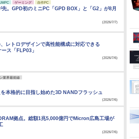
UMPC
ゲーミング
自作PC
が先。GPD初のミニPC「GPD BOX」と「G2」が8月
(2026/7/7)
Stone、レトロデザインで高性能構成に対応できる
Xケース「FLP03」
(2026/7/6)
ン業界最前線
超えを本格的に目指し始めた3D NANDフラッシュ
(2026/7/6)
RAM拠点。総額1兆5,000億円でMicron広島工場が
工
(2026/7/6)