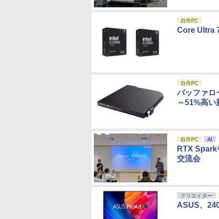
自作PC
Core Ultr
自作PC
バッファロ
～51%高
自作PC
AI
RTX Sp
交流会
クリエイター
ASUS、24