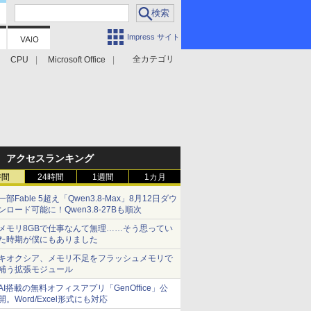
Impress サイト
全カテゴリ
CPU
Microsoft Office
アクセスランキング
時間
24時間
1週間
1カ月
一部Fable 5超え「Qwen3.8-Max」8月12日ダウ
ンロード可能に！Qwen3.8-27Bも順次
メモリ8GBで仕事なんて無理……そう思ってい
た時期が僕にもありました
キオクシア、メモリ不足をフラッシュメモリで
補う拡張モジュール
AI搭載の無料オフィスアプリ「GenOffice」公
開。Word/Excel形式にも対応