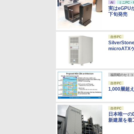
AI
ミニPC・
実はeGPU
下旬発売
自作PC
Silver
microAT
福田昭のセミコ
自作PC
1,000層
自作PC
日本唯一のD
新建屋を着