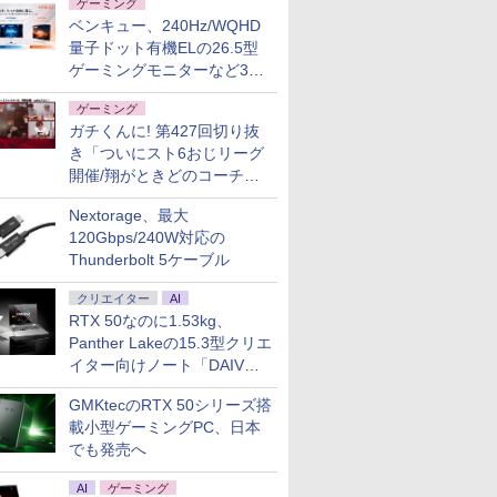
ゲーミング
ベンキュー、240Hz/WQHD
量子ドット有機ELの26.5型
ゲーミングモニターなど3機
種
ゲーミング
ガチくんに! 第427回切り抜
き「ついにスト6おじリーグ
開催/翔がときどのコーチ就
任など」
Nextorage、最大
120Gbps/240W対応の
Thunderbolt 5ケーブル
クリエイター
AI
RTX 50なのに1.53kg、
Panther Lakeの15.3型クリエ
イター向けノート「DAIV
Z5」
GMKtecのRTX 50シリーズ搭
載小型ゲーミングPC、日本
でも発売へ
AI
ゲーミング