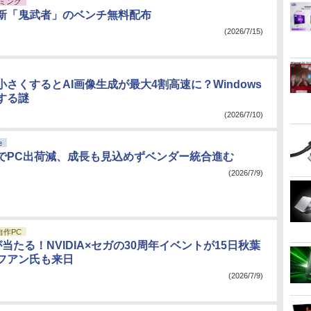
ミング
新「鬼武者」のベンチ無料配布
(2026/7/15)
さくするとAI画像生成が最大4割高速に？Windows
する謎
(2026/7/10)
e
でPC出荷減、成長も見込めずベンダー統合進む
(2026/7/9)
自作PC
90が当たる！NVIDIA×セガの30周年イベントが15日秋葉
フアン氏も来日
(2026/7/9)