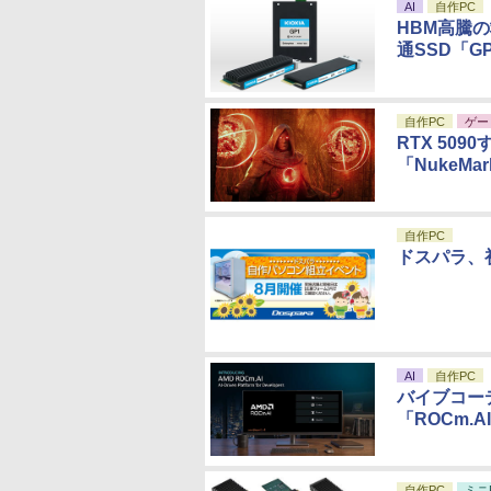
AI
自作PC
HBM高騰の
通SSD「G
自作PC
ゲー
RTX 50
「NukeMa
自作PC
ドスパラ、
AI
自作PC
バイブコー
「ROCm.A
自作PC
ミニ