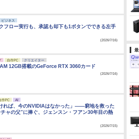
ビジネス
ワークフロー実行も、承認も却下も1ボタンでできる左手
(2026/7/16)
最
グ
自作PC
クリエイター
AM 12GB搭載のGeForce RTX 3060カード
(2026/7/16)
自作PC
AI
ければ、今のNVIDIAはなかった」――窮地を救った
ーチャの父”に捧ぐ、ジェンスン・フアン30年目の熱
(2026/7/15)