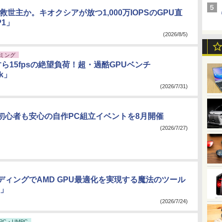
救世主か。キオクシアが放つ1,000万IOPSのGPU直
P1」
(2026/8/5)
ミング
90すら15fpsの絶望負荷！超・過酷GPUベンチ
rk」
(2026/7/31)
初心者も安心の自作PC組立イベントを8月開催
(2026/7/27)
ディングでAMD GPU最適化を実現する魔法のツール
I」
(2026/7/24)
PC・UMPC