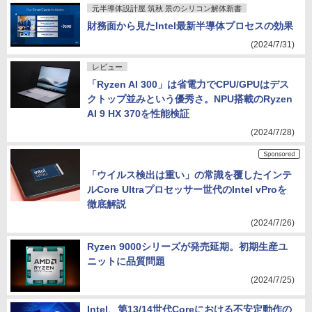
元半導体設計屋 筑秋 景のシリコン解体新書
財務面から見たIntel最新半導体プロセスの効果
(2024/7/31)
レビュー
「Ryzen AI 300」は省電力でCPU/GPUはデス
クトップ並みという優秀さ。NPU搭載のRyzen
AI 9 HX 370を性能検証
(2024/7/28)
「ウイルス検出は重い」の常識を覆したインテ
ルCore Ultraプロセッサー世代のIntel vProを
徹底解説
(2024/7/26)
Ryzen 9000シリーズが発売延期。初期生産ユ
ニットに品質問題
(2024/7/25)
Intel、第13/14世代Coreにおける不安定動作の