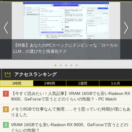
【特集】あなたのPCスペックにドンピシャな「ローカル
LLM」の選び方と快適化テク
●
●
●
●
●
アクセスランキング
1時間
24時間
1週間
1カ月
【今すぐ読みたい！人気記事】VRAM 16GBでも安いRadeon RX
9000、GeForceで言うとどのぐらいの性能？ - PC Watch
メモリ8GBで仕事なんて無理……そう思っていた時期が僕にもあ
りました
VRAM 16GBでも安いRadeon RX 9000、GeForceで言うとどの
ぐらいの性能？