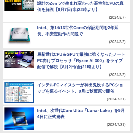
設計のZen 5で生まれ変わった高性能CPUの真
価を解説【8月7日(水)22時より】
(2024/8/7)
Intel、第14/13世代Coreの保証期間を2年延
長。不安定動作の問題で
(2024/8/2)
最新世代CPU＆GPUで最強に強くなったノート
PC向けプロセッサ「Ryzen AI 300」をライブ
配信で解説【8月2日(金)21時より】
(2024/8/2)
インテルPCマイスターが神出鬼没するPCショ
ップを巡るイベント、8月に秋葉原で開催
(2024/7/31)
Intel、次世代Core Ultra「Lunar Lake」を9月
4日に正式発表
(2024/7/31)