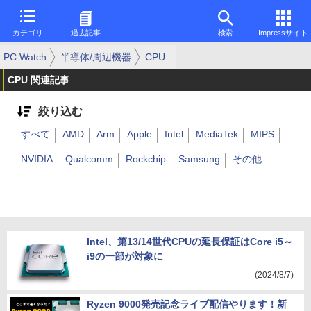
カテゴリ
過去記事
検索
Impressサイト
PC Watch
半導体/周辺機器
CPU
CPU 関連記事
絞り込む
すべて
AMD
Arm
Apple
Intel
MediaTek
MIPS
NVIDIA
Qualcomm
Rockchip
Samsung
その他
Intel、第13/14世代CPUの延長保証はCore i5～
i9の一部が対象に
(2024/8/7)
Ryzen 9000発売記念ライブ配信やります！新