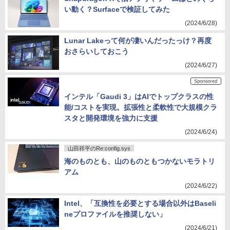
い動く？Surfaceで検証してみた
(2024/6/28)
Lunar Lakeって何が凄いんだったっけ？再度
おさらいしておこう
(2024/6/27)
インテル「Gaudi 3」はAIでトップクラスの性
能/コストを実現。拡張性と柔軟性で大規模クラ
スタと開発環境を強力に支援
(2024/6/24)
山田祥平のRe:config.sys
海のものとも、山のものともつかないモラトリ
アム
(2024/6/22)
Intel、「互換性を必要とする場合以外はBaseli
neプロファイルを推奨しない」
(2024/6/21)