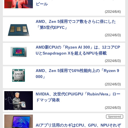
ピール
(2024/6/4)
AMD、Zen 5採用でコア数をさらに倍にした
「第5世代EPYC」
(2024/6/3)
AMD新CPUの「Ryzen AI 300」は、12コアCP
UとSnapdragon Xを超えるNPUを搭載
(2024/6/3)
AMD、Zen 5採用で16%性能向上の「Ryzen 9
000」
(2024/6/3)
NVIDIA、次世代CPU/GPU「Rubin/Vera」ロー
ドマップ発表
(2024/6/3)
AIアプリ活用のカギはCPU、GPU、NPUそれぞ