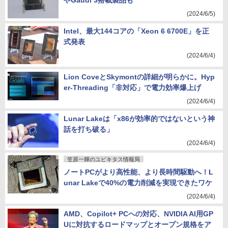
やGaudi 3搭載製品も
(2024/6/5)
Intel、最大144コアの「Xeon 6 6700E」を正
式発表
(2024/6/4)
Lion CoveとSkymontの詳細が明らかに。Hyp
er-Threading「非対応」で電力効率爆上げ
(2024/6/4)
Lunar Lakeは「x86が効率的ではないという神
話を打ち破る」
(2024/6/4)
笠原一輝のユビキタス情報局
ノートPCがより高性能、より長時間駆動へ！L
unar Lakeで40%の電力削減を実現できたワケ
(2024/6/4)
AMD、Copilot+ PCへの対応、NVIDIA AI用GP
Uに対抗するロードマップとオープン規格をア