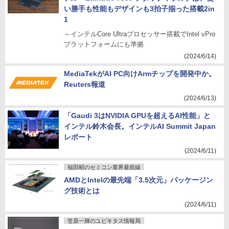
い勝手も性能もデザインも3拍子揃った搭載2in
1
～インテルCore Ultraプロセッサー搭載でIntel vPro
プラットフォームにも準拠
(2024/6/14)
MediaTekがAI PC向けArmチップを開発中か。
Reuters報道
(2024/6/13)
「Gaudi 3はNVIDIA GPUを超えるAI性能」と
インテル鈴木会長。インテルAI Summit Japan
レポート
(2024/6/11)
福田昭のセミコン業界最前線
AMDとIntelの最先端「3.5次元」パッケージン
グ技術とは
(2024/6/11)
笠原一輝のユビキタス情報局