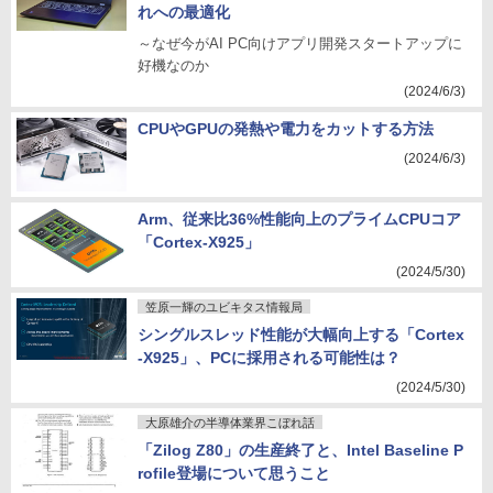
れへの最適化
～なぜ今がAI PC向けアプリ開発スタートアップに
好機なのか
(2024/6/3)
CPUやGPUの発熱や電力をカットする方法
(2024/6/3)
Arm、従来比36%性能向上のプライムCPUコア
「Cortex-X925」
(2024/5/30)
笠原一輝のユビキタス情報局
シングルスレッド性能が大幅向上する「Cortex
-X925」、PCに採用される可能性は？
(2024/5/30)
大原雄介の半導体業界こぼれ話
「Zilog Z80」の生産終了と、Intel Baseline P
rofile登場について思うこと