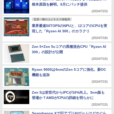
根本原因を解明。8月にパッチ提供
(2024/7/23)
笠原一輝のユビキタス情報局
業界最速50TOPSのNPUと、12コアのCPUを実
現した「Ryzen AI 300」のカラクリ
(2024/7/16)
Zen 5+Zen 5cコアの異種混合CPU「Ryzen AI
300」の設計が公開
(2024/7/15)
Ryzen 9000は4nmのZen 5コアに強化。新OC
機能も追加
(2024/7/15)
Zen 5は前世代からIPCが16%向上。3nm版も
登場か？AMDがCPUの詳細を明らかに
(2024/7/15)
Snapdragon Xで旧アプリやゲームはどのぐら