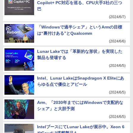
Copilot+ PC対応を巡る、CPU大手3社の三つ
巴
(2024/6/7)
「Windowsで過半シェア」というArmの目標
は“裏付けある”とQualcomm
(2024/6/6)
Lunar Lakeでは「革新的な形状」を実現した
製品も登場する
(2024/6/5)
Intel、Lunar LakeはSnapdragon X Eliteにあ
らゆる点で優位とアピール
(2024/6/5)
Arm、「2030年までにはWindowsで支配的な
シェア」と大胆予測
(2024/6/5)
IntelブースにてLunar Lakeが展示中。Xeon 6