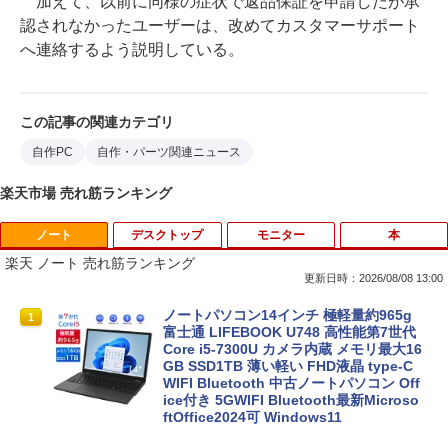
加えて、以前に同様の症状で返品保証を申請したが承
認されなかったユーザーは、改めてカスタマーサポート
へ連絡するよう説明している。
この記事の関連カテゴリ
自作PC
自作・パーツ関連ニュース
楽天市場 売れ筋ランキング
ノート
デスクトップ
モニター
本
楽天 ノート 売れ筋ランキング
更新日時：2026/08/08 13:00
ノートパソコン14インチ 極軽量約965g
1
富士通 LIFEBOOK U748 高性能第7世代
Core i5-7300U カメラ内蔵 メモリ最大16
GB SSD1TB 薄い軽い FHD液晶 type-C
WIFI Bluetooth 中古ノートパソコン Off
ice付き 5GWIFI Bluetooth最新Microso
ftOffice2024可 Windows11