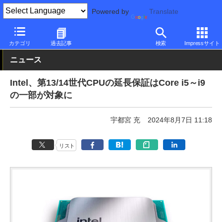
Powered by
Translate
PC Watch
半導体/周辺機器
CPU
Intel
カテゴリ
過去記事
検索
Impressサイト
ニュース
Intel、第13/14世代CPUの延長保証はCore i5～i9
の一部が対象に
宇都宮 充
2024年8月7日 11:18
リスト