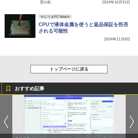
窓の杜
2024年10月31日
き調整) 【付属品：電源ケーブル・HDMI
ケーブル】3ヶ月保証付き
やじうまPC Watch
＼マラソン限定値引／【新品 当日出荷】
￥9,800
5
CPUで液体金属を使うと返品保証を拒否
新生活応援 7点 セット ゲーミングPC ゲ
される可能性
ーミングパソコン デスクトップパソコン
GeForce RTX5060 Ryzen7 5700X Wind
2024年11月8日
ows11 SSD 256GB〜1TB メモリ 16G
B〜32GB eスポーツ ゲーム デスクトッ
プPC パソコン モニター
￥169,290
トップページに戻る
おすすめ記事