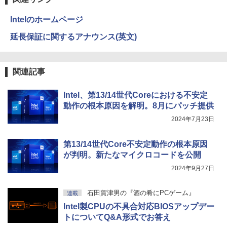
￥250
￥47,700
￥14,990
￥594
￥1,117
Intelのホームページ
Yoothi 互換品 液晶 13.3インチ N133BG
3
A-EA2 NT133WHM-N35 NT133WHM-N4
延長保証に関するアナウンス(英文)
5 NT133WHM-N46 NT133WHM-N47 BO
ピアノ 楽譜 カプースチン | 8つの演奏会
4
「楽天ランキング1位」 デスクトップパ
E07AE BOE07AD BOE07C0 BOE0800
【2026年アップグレード版】AOKIMI ワイヤ
On My Road (Stadium ver.)
HUNTER×HUNTER モノクロ版 39 (ジャンプ
用エチュード 作品40 | 8 Concert Studie
3
ソコン Windows11 Office付き パソコン
対応 1366x768 WXGA LED LCD 液晶デ
レスイヤホン bluetooth イヤホン V12 小型
コミックスDIGITAL)
by Amazon 炭酸水 ラベルレス 500ml ×24本
s Op.40
新品｜インテル 第14世代 Core i5-4590 i
ィスプレイ 修理交換用液晶パネル
軽量 ブルートゥースHi-Fi 最大36時間再生 ぶ
強炭酸水 ペットボトル 500ミリリットル (Sm
￥250
関連記事
5 i7-14700F｜ SSD 256GB～2TB｜メモ
るーとゅーす コードレス ENCノイズキャン
art Basic)
￥572
￥5,940
リ 8～64GB DDR4/5｜ デスクトップPC
セリング 自動ペアリング Type-C充電 マイク
￥8,900
2年保証 激安 高性能 ゲーム 本体のみ PC
付き 防水 タッチ式音量調整 スポーツ/通勤/通
￥1,625
Intel、第13/14世代Coreにおける不安定
高スペッ 初期設定済み
学/WEB会議(ホワイト)
動作の根本原因を解明。8月にパッチ提供
BUGS LIFE
スーパーの裏でヤニ吸うふたり 9巻 (デジタル
信じていた仲間達にダンジョン奥地で殺
5
￥45,700
￥1,964
2024年7月23日
【選べる2色 コスパ抜群】モバイルモニ
版ビッグガンガンコミックス)
されかけたがギフト『無限ガチャ』でレ
コカ・コーラ やかんの麦茶 from 爽健美茶 ラ
4
ター 15.6インチ フルHD 100%sRGB 非
ベル9999の仲間達を手に入れて元パーテ
ベルレス 650mlPET×24本
￥250
光沢IPS パネル Type-C対応 miniHDMI
ィーメンバーと世界に復讐＆『ざま
￥810
第13/14世代Core不安定動作の根本原因
薄型軽量 約650g VESA対応 モニター 持
Xiaomi シャオミ REDMI Buds 8 Lite ワイヤ
ぁ！』します！（23） （KCデラック
￥2,009
【今だけP10倍！大量還元！】一体型デ
ち運び サブディスプレイ テレワーク 在
が判明。新たなマイクロコードを公開
レスイヤホン Bluetooth 5.4 ノイズキャンセ
ス） [ 大前 貴史 ]
4
スクトップパソコン VETESA 22型液晶
宅勤務 UPERFECT
リング ANC 36時間再生
2024年9月27日
第2世代Core i5 Windows11搭載 Office
￥792
付き メモリ8GB SSD256GB 初期設定済
￥8,999
￥3,480
み USB2.0 Wi-Fi無線LAN対応 キーボー
石田賀津男の『酒の肴にPCゲーム』
連載
ド＆マウス付属 在宅勤務 学生向け 初心
者向け 高性能PC 新品
Intel製CPUの不具合対応BIOSアップデー
トについてQ&A形式でお答え
Dell SE2416H 23.8インチ モニター (フ
5
￥39,900
ルHD/IPS非光沢/HDMI・D-Sub15ピン/傾