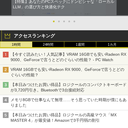
【特集】あなたのPCスペックにドンピシャな「ローカル
LLM」の選び方と快適化テク
●
●
●
●
●
アクセスランキング
1時間
24時間
1週間
1カ月
【今すぐ読みたい！人気記事】VRAM 16GBでも安いRadeon RX
9000、GeForceで言うとどのぐらいの性能？ - PC Watch
VRAM 16GBでも安いRadeon RX 9000、GeForceで言うとどの
ぐらいの性能？
【本日みつけたお買い得品】ロジクールのコンパクトキーボード
が3,720円引き。Bluetoothで3台接続対応
メモリ8GBで仕事なんて無理……そう思っていた時期が僕にもあ
りました
【本日みつけたお買い得品】ロジクールの高級マウス「MX
MASTER 4」が最安値！Amazonで3千円弱の割引