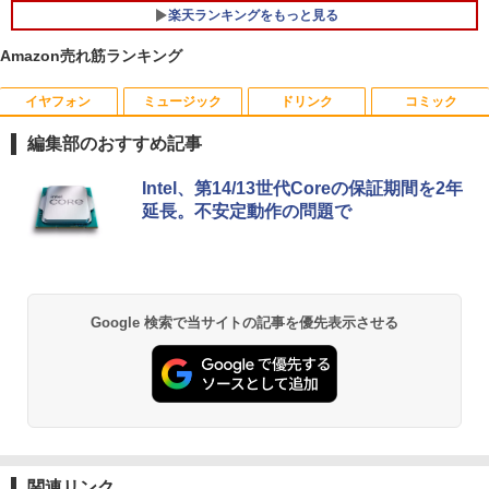
楽天ランキングをもっと見る
Amazon売れ筋ランキング
イヤフォン
ミュージック
ドリンク
コミック
【Dell Core-i7 & 24インチ2台液晶PCセ
PHILIPS 241V8 LED液晶モニター 23.8
BARFOUT! SPECIAL EDITION EARLY
1
1
1
ット】intel Core i7-7700、RAM:16G
インチワイド ブラック 1920×1080 （フ
AUTUMN 2026 / TIME TRAVEL 岩本 照
編集部のおすすめ記事
B、SSD:選択可能(256GBor512GBor1T
ルHD）16:9 IPSパネル 非光沢 ノングレ
（Snow Man） [ ブラウンズブックス ]
B)/フルHD（1920x1080）液晶モニタ/光
ア 液晶ディスプレイ HDMI VGA VESA準
Anker Soundcore P40i オフホワイト
BRUCE WAYNE feat. Flo Milli, ATL Jacob
by Amazon 天然水 ラベルレス 500ml ×24本
薬屋のひとりごと 17巻 (デジタル版ビッグガ
学ドライブ/5.8Ghz WI-FI/Bluetooth/Wi
拠 PS4 switch 対応 スイッチ 【中古】
Intel、第14/13世代Coreの保証期間を2年
￥1,870
[Explicit]
富士山の天然水 バナジウム含有 水 ミネラル
ンガンコミックス)
ndows11 Pro & KINGSOFT WPS Offic
延長。不安定動作の問題で
ウォーター ペットボトル 静岡県産 500ミリリ
￥7,990
e/HDMI/デスクトップパソコン(再生中古
￥6,500
ットル (Smart Basic)
￥250
￥770
品)
＆Premium特別編集 台湾、街歩きガイ
2
￥1,380
￥41,800
ド。
【期間限定10%OFFクーポン 8/12 10時
2
Anker Soundcore P31i ブラック
BRUCE WAYNE feat. Flo Milli, ATL Jacob
異世界居酒屋「のぶ」(22) (角川コミックス・
Google 検索で当サイトの記事を優先表示させる
まで】 モニター 21.5型 液晶ディスプレ
￥1,879
[Explicit]
エース)
【Amazon.co.jp限定】 い・ろ・は・す 2L P
イ ベゼル ディスプレイ 液晶モニター PC
ET ラベルレス ×8本
￥5,990
【初期設定済み】デスクトップパソコン
モニター 壁掛け フリッカーレス FreeSy
2
￥250
￥832
一体型 2026新品 パソコン 一体型PC 24
nc 21.5インチ 角度調節 FullHD ブルー
￥1,112
型 21.5型 Windows11 Office付き｜フル
ライトカット VAパネル VESAフル FHD
HD液晶一体型 インテル Core i5 Core i7
ノングレア MAXZEN JM22CH02
からだの厚みを薄くする [ 土屋元明 ]
3
｜ SSD 128GB～1TB｜メモリ8GB 16G
B｜ キーボード マウス付 2年保証 安い P
Anker Soundcore Liberty 5 ミッドナイトブ
On My Road (Stadium ver.)
ONE PIECE モノクロ版 115 (ジャンプコミッ
￥9,480
￥1,540
C 初期設定済み テレワーク 在宅勤務
ラック
クスDIGITAL)
by Amazon 天然水ラベルレス 2L×9本
関連リンク