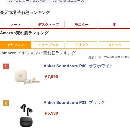
AI PC & ローカルAI活用
AI PC 最新ニュース
楽天市場 売れ筋ランキング
ノート
デスクトップ
モニター
本
Amazon売れ筋ランキング
イヤフォン
ミュージック
ドリンク
コミック
8月5日限定10倍＆抽選10000P！｜2021
R309-Apple Mac mini A1347 1点 MacO
【中古良品】【安心保証】Princeton 21.
YOGAポーズの教科書 [ 綿本彰 ]
1
1
1
1
Amazon イヤフォン の売れ筋ランキング
年モデル！高性能ノートパソコン Windo
S Catalina 10.15.7/CPU Core i5-4260U/
5型ワイドカラー液晶ディスプレイ PTF
ws11 富士通 LIFEBOOK A5511 第11世
メモリ 4GB/SATA 500GB intel HD Grap
WDE-22W / PTFBDE-22W ブラック/ ホ
更新日時：2026/08/09 12:06
￥2,090
代Celeron 6305U最大メモリ32GB 秒速
hics 5000 1536MB グラフィックス搭載
ワイト色 スピーカー搭載 プリンストン
Anker Soundcore P40i オフホワイト
起動新品SSD2TB テンキー内蔵 15.6型大
★送料無料【中古動作品】
画面 ノートパソコン中古 オフィス付き
￥4,050
￥7,990
Microsoftoffice2024可 送料無料 WIFI
￥6,480
￥15,120
ザ・ファブル 全巻セット(1-22巻セット)
2
（ヤンマガKCスペシャル） [ 南勝久 ]
アースドリームス 厳選おまかせモニター
2
中古パソコン | NEC | Mate MRL36L-5 |
21.5型〜27型ワイド 【HDMI対応 / FULL
2
Anker Soundcore P31i ブラック
Windows11 | デスクトップ | 一年保証 |
HD解像度】 大手メーカー液晶 (Dell/HP/
￥19,118
新古品ノートパソコン Intel Celeron Wi
第9世代 | Core i3 9100 3.6(〜最大4.2)G
NEC等) テレワーク デュアルモニター S
2
￥5,990
ndows11 Pro Office 2024付き メモリ16
Hz | MEM:8GB | SSD:256GB(新品) | DV
witch PS4 PS5対応 【整備済み中古品】
GB SSD512GB 12型/14型選択可 Blueto
Dマルチ | Win11Pro64bit
oth 無線LAN USB3.0 軽量 モバイル ビ
￥6,470
ジネス 在宅勤務 学生向け
￥15,000
現代ギリシア語辞典第3版 [ 川原拓雄 ]