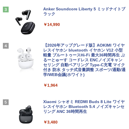
3
Anker Soundcore Liberty 5 ミッドナイトブ
￥21,980
￥19,800
ラック
【選べる2色 コスパ抜群】モバイルモニ
3
【エントリーでポイント100％還元のチ
ター 15.6インチ フルHD 100%sRGB 非
3
￥14,990
ャンス】GMKtec G5S ミニpc 【Intel N
光沢IPS パネル Type-C対応 miniHDMI V
【1500円OFFクーポン】【DVDドライブ
5095 DDR5 8GB 128GB SSD】mini pc
ESA対応 650g/889g 2色から選択可能 モ
3
&テンキー】ノートパソコン 中古パソコ
Windows11 Pro 超軽量 4コア/4スレッド
ニター サブディスプレイ テレワーク 在
ン 15.6インチ SSD256GB メモリ8GB C
2.9GHz ミニパソコン M.2 2242 SATA WI
宅勤務 UPERFECT
実写映画『ブルーロック』公式PHOTO
4
ore i3-8130U 第8世代 Microsoft Office
FI6 Bluetooth5.2 4K 2画面出力 デスク
【2026年アップグレード版】AOKIMI ワイヤ
BOOK （講談社 MOOK） [ 講談社 ]
付き Windows11 東芝 dynabook B65
トップPC NucBox みにpc 省エネ オフィ
レスイヤホン bluetooth イヤホン V12 小型
￥8,999
ノートパソコン 中古 PC パソコン 中古ノ
ス
軽量 ブルートゥースHi-Fi 最大36時間再生 ぶ
￥2,200
ートPC 最大SSD1TB 最大メモリ16GB
るーとゅーす コードレス ENCノイズキャン
セリング 自動ペアリング Type-C充電 マイク
￥46,248
付き 防水 タッチ式音量調整 スポーツ/通勤/通
￥21,800
Yoothi 互換品 液晶 14.0インチ NEC LAV
4
学/WEB会議(ホワイト)
IE N14 Slim N1455/HA N1455/HAL PC-
細胞の分子生物学 [ 中村 桂子 ]
N1455HAL 対応 FullHD 1920x1080 IPS
5
￥1,964
Office2024付き デスクトップPC デスク
LED LCD 液晶ディスプレイ 修理交換用
4
【★最大100%ポイント】【新生活応援・
トップ パソコン ビジネス 第14世代 core
液晶パネル
￥22,000
4
2026】【Office 2019 H&B】【カメラ×F
i7 第12世代 corei3 corei5 Windows11
HD】富士通 LIFEBOOK U939/第8世代 C
SSD 128GB～2TB メモリ8GB～32GB 2
Xiaomi シャオミ REDMI Buds 8 Lite ワイヤ
￥9,800
ore i5/メモリ:8GB/M.2 SSD:256GB/512
年保証 安い 激安 オフィス業務 事務作業
レスイヤホン Bluetooth 5.4 ノイズキャンセ
GB/1TB/Wi-fi/Bluetooth/13.3型/HDMI/U
デスクワーク 動画視聴 おしゃれ 本体の
リング ANC 36時間再生
SB-C/USB3.1/パソコン 中古PC 中古ノー
み
トパソコン Windows11
￥3,480
【期間限定10%OFFクーポン 8/12 10時
5
￥45,700
まで】 ゲーミングモニター 24.5インチ F