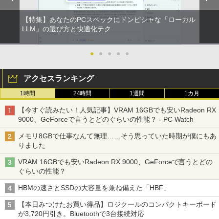
【特集】あなたのPCスペックにドンピシャな「ローカル
On My Road (Stadium ver.)
HUNTER×HUNTER モノクロ版 39 (ジャンプ
コミックスDIGITAL)
by Amazon 炭酸水 ラベルレス 500ml ×24本
LLM」の選び方と快適化テク
強炭酸水 ペットボトル 500ミリリットル (Sm
￥250
art Basic)
￥572
●
●
●
●
●
￥1,625
アクセスランキング
On My Road (Stadium ver.)
スーパーの裏でヤニ吸うふたり 9巻 (デジタル
版ビッグガンガンコミックス)
コカ・コーラ やかんの麦茶 from 爽健美茶 ラ
1時間
24時間
1週間
1カ月
ベルレス 650mlPET×24本
￥250
￥810
【今すぐ読みたい！人気記事】VRAM 16GBでも安いRadeon RX
￥2,009
9000、GeForceで言うとどのぐらいの性能？ - PC Watch
メモリ8GBで仕事なんて無理……そう思っていた時期が僕にもあ
りました
VRAM 16GBでも安いRadeon RX 9000、GeForceで言うとどの
ぐらいの性能？
HBMの速さとSSDの大容量を兼ね備えた「HBF」
【本日みつけたお買い得品】ロジクールのコンパクトキーボード
が3,720円引き。Bluetoothで3台接続対応