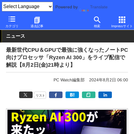
Powered by
Translate
PC Watch
半導体/周辺機器
CPU
AMD
カテゴリ
過去記事
検索
Impressサイト
ニュース
最新世代CPU＆GPUで最強に強くなったノートPC
向けプロセッサ「Ryzen AI 300」をライブ配信で
解説【8月2日(金)21時より】
PC Watch編集部
2024年8月2日 06:00
リスト