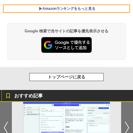
￥25,800
HD 240Hz 1ms Fast IPSパネル HDMI2.0
×1 DP1.4×1 Adaptive Sync対応 フリッ
Amazonランキングをもっと見る
カーフリー ブルーライトカット モニター
★レノボ / Lenovo ThinkCentre M70q
ディスプレイ MAXZEN MGM25IC04-F2
5
ノートパソコン 新品 14インチ Office搭
Tiny Gen 5 12TES7DK00 (Windows 11
40
5
載 Windows11 Pro 日本語キーボード メ
Pro/インテル Core i5 14500T/メモリ:16
Google 検索で当サイトの記事を優先表示させる
BRUCE WAYNE feat. Flo Milli, ATL Jacob
【Amazon.co.jp限定】 い・ろ・は・す 2L P
薬屋のひとりごと 17巻 (デジタル版ビッグガ
モリ 12GB SSD 128GB 256GB 512GB 1
GB/SSD:256GB)【デスクトップパソコ
￥12,980
[Explicit]
ET ラベルレス ×8本
ンガンコミックス)
TB Webカメラ WiFi Bluetooth 選べる
ン】【送料無料】
カラー 14型 薄型 軽量
￥250
￥1,112
￥770
￥139,500
￥29,800
BRUCE WAYNE feat. Flo Milli, ATL Jacob
by Amazon 天然水 ラベルレス 500ml ×24本
異世界居酒屋「のぶ」(22) (角川コミックス・
[Explicit]
富士山の天然水 バナジウム含有 水 ミネラル
エース)
トップページに戻る
ウォーター ペットボトル 静岡県産 500ミリリ
ットル (Smart Basic)
￥250
￥832
おすすめ記事
￥1,380
見知らぬ糸
ONE PIECE モノクロ版 115 (ジャンプコミッ
クスDIGITAL)
by Amazon 天然水ラベルレス 2L×9本
￥250
￥594
￥1,117