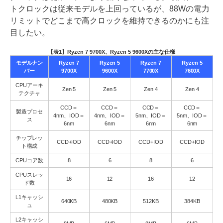
トクロックは従来モデルを上回っているが、88Wの電力
リミットでどこまで高クロックを維持できるのかにも注
目したい。
【表1】Ryzen 7 9700X、Ryzen 5 9600Xの主な仕様
モデルナン
Ryzen 7
Ryzen 5
Ryzen 7
Ryzen 5
バー
9700X
9600X
7700X
7600X
CPUアーキ
Zen 5
Zen 5
Zen 4
Zen 4
テクチャ
CCD＝
CCD＝
CCD＝
CCD＝
製造プロセ
4nm、IOD＝
4nm、IOD＝
5nm、IOD＝
5nm、IOD＝
ス
6nm
6nm
6nm
6nm
チップレッ
CCD+IOD
CCD+IOD
CCD+IOD
CCD+IOD
ト構成
CPUコア数
8
6
8
6
CPUスレッ
16
12
16
12
ド数
L1キャッシ
640KB
480KB
512KB
384KB
ュ
L2キャッシ