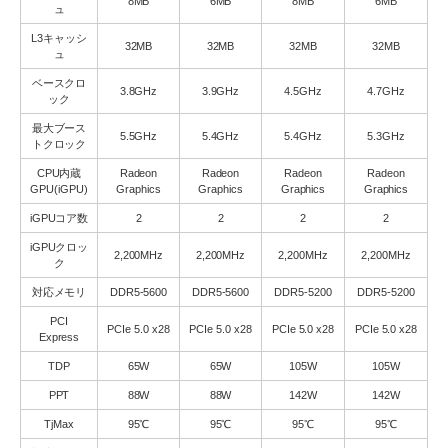
8MB
6MB
8MB
6MB
ュ
L3キャッシ
32MB
32MB
32MB
32MB
ュ
ベースクロ
3.8GHz
3.9GHz
4.5GHz
4.7GHz
ック
最大ブース
5.5GHz
5.4GHz
5.4GHz
5.3GHz
トクロック
CPU内蔵
Radeon
Radeon
Radeon
Radeon
GPU(iGPU)
Graphics
Graphics
Graphics
Graphics
iGPUコア数
2
2
2
2
iGPUクロッ
2,200MHz
2,200MHz
2,200MHz
2,200MHz
ク
対応メモリ
DDR5-5600
DDR5-5600
DDR5-5200
DDR5-5200
PCI
PCIe 5.0 x28
PCIe 5.0 x28
PCIe 5.0 x28
PCIe 5.0 x28
Express
TDP
65W
65W
105W
105W
PPT
88W
88W
142W
142W
TjMax
95℃
95℃
95℃
95℃