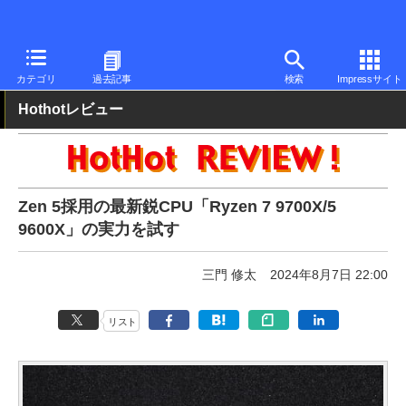
PC Watch
半導体/周辺機器
CPU
AMD
カテゴリ
過去記事
検索
Impressサイト
Hothotレビュー
Zen 5採用の最新鋭CPU「Ryzen 7 9700X/5
9600X」の実力を試す
三門 修太
2024年8月7日 22:00
リスト