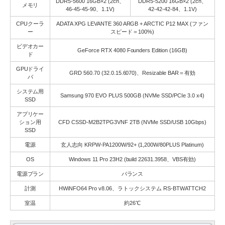
DDR5-5600 16GB×2 (2ch、
DDR5-5200 16GB×2 (2ch、
メモリ
46-45-45-90、1.1V)
42-42-42-84、1.1V)
CPUクーラ
ADATA XPG LEVANTE 360 ARGB + ARCTIC P12 MAX (ファン
ー
スピード＝100%)
ビデオカー
GeForce RTX 4080 Founders Edition (16GB)
ド
GPUドライ
GRD 560.70 (32.0.15.6070)、Resizable BAR＝有効
バ
システム用
Samsung 970 EVO PLUS 500GB (NVMe SSD/PCIe 3.0 x4)
SSD
アプリケー
ション用
CFD CSSD-M2B2TPG3VNF 2TB (NVMe SSD/USB 10Gbps)
SSD
電源
玄人志向 KRPW-PA1200W/92+ (1,200W/80PLUS Platinum)
OS
Windows 11 Pro 23H2 (build 22631.3958、VBS有効)
電源プラン
バランス
計測
HWiNFO64 Pro v8.06、ラトックシステム RS-BTWATTCH2
室温
約26℃