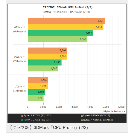
【グラフ06】3DMark「CPU Profile」(2/2)