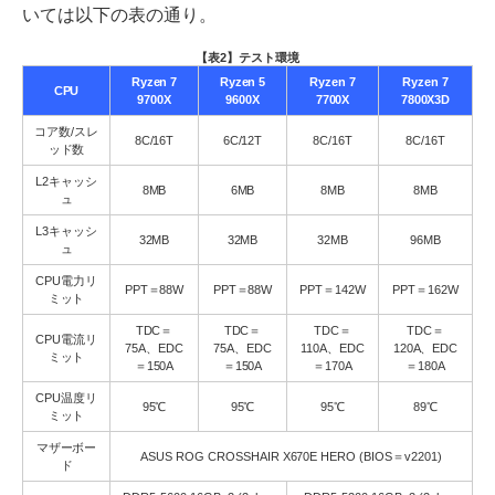
いては以下の表の通り。
【表2】テスト環境
Ryzen 7
Ryzen 5
Ryzen 7
Ryzen 7
CPU
9700X
9600X
7700X
7800X3D
コア数/スレ
8C/16T
6C/12T
8C/16T
8C/16T
ッド数
L2キャッシ
8MB
6MB
8MB
8MB
ュ
L3キャッシ
32MB
32MB
32MB
96MB
ュ
CPU電力リ
PPT＝88W
PPT＝88W
PPT＝142W
PPT＝162W
ミット
TDC＝
TDC＝
TDC＝
TDC＝
CPU電流リ
75A、EDC
75A、EDC
110A、EDC
120A、EDC
ミット
＝150A
＝150A
＝170A
＝180A
CPU温度リ
95℃
95℃
95℃
89℃
ミット
マザーボー
ASUS ROG CROSSHAIR X670E HERO (BIOS＝v2201)
ド