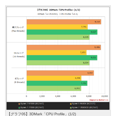
【グラフ05】3DMark「CPU Profile」(1/2)