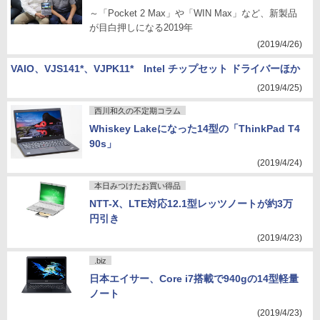
～「Pocket 2 Max」や「WIN Max」など、新製品
が目白押しになる2019年
(2019/4/26)
VAIO、VJS141*、VJPK11* Intel チップセット ドライバーほか
(2019/4/25)
西川和久の不定期コラム
Whiskey Lakeになった14型の「ThinkPad T4
90s」
(2019/4/24)
本日みつけたお買い得品
NTT-X、LTE対応12.1型レッツノートが約3万
円引き
(2019/4/23)
.biz
日本エイサー、Core i7搭載で940gの14型軽量
ノート
(2019/4/23)