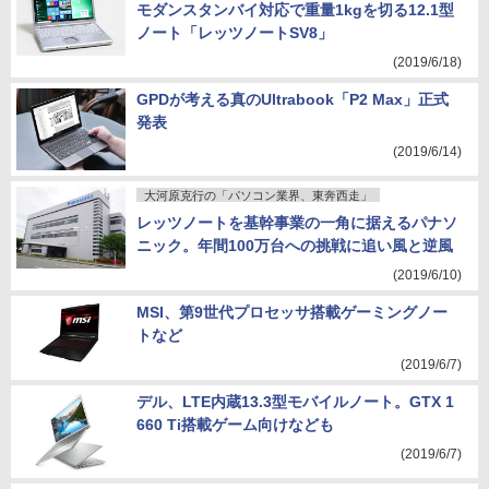
モダンスタンバイ対応で重量1kgを切る12.1型
ノート「レッツノートSV8」
(2019/6/18)
GPDが考える真のUltrabook「P2 Max」正式
発表
(2019/6/14)
大河原克行の「パソコン業界、東奔西走」
レッツノートを基幹事業の一角に据えるパナソ
ニック。年間100万台への挑戦に追い風と逆風
(2019/6/10)
MSI、第9世代プロセッサ搭載ゲーミングノー
トなど
(2019/6/7)
デル、LTE内蔵13.3型モバイルノート。GTX 1
660 Ti搭載ゲーム向けなども
(2019/6/7)