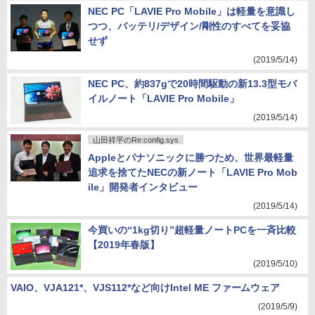
NEC PC「LAVIE Pro Mobile」は軽量を意識し
つつ、バッテリ/デザイン/剛性のすべてを妥協
せず
(2019/5/14)
NEC PC、約837gで20時間駆動の新13.3型モバ
イルノート「LAVIE Pro Mobile」
(2019/5/14)
山田祥平のRe:config.sys
Appleとパナソニックに勝つため、世界最軽量
追求を捨てたNECの新ノート「LAVIE Pro Mob
ile」開発者インタビュー
(2019/5/14)
今買いの“1kg切り”超軽量ノートPCを一斉比較
【2019年春版】
(2019/5/10)
VAIO、VJA121*、VJS112*など向けIntel ME ファームウェア
(2019/5/9)