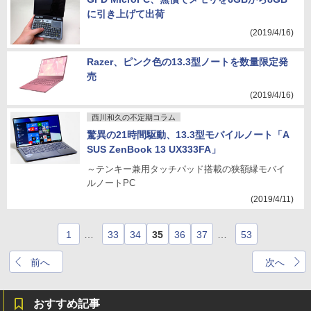
に引き上げて出荷
(2019/4/16)
Razer、ピンク色の13.3型ノートを数量限定発
売
(2019/4/16)
西川和久の不定期コラム
驚異の21時間駆動、13.3型モバイルノート「A
SUS ZenBook 13 UX333FA」
～テンキー兼用タッチパッド搭載の狭額縁モバイ
ルノートPC
(2019/4/11)
1
…
33
34
35
36
37
…
53
前へ
次へ
おすすめ記事