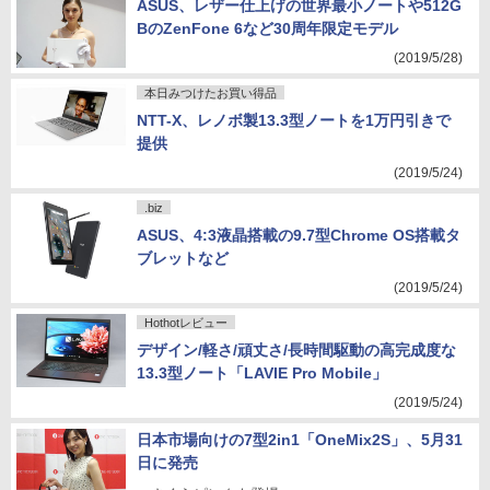
ASUS、レザー仕上げの世界最小ノートや512G
BのZenFone 6など30周年限定モデル
(2019/5/28)
本日みつけたお買い得品
NTT-X、レノボ製13.3型ノートを1万円引きで
提供
(2019/5/24)
.biz
ASUS、4:3液晶搭載の9.7型Chrome OS搭載タ
ブレットなど
(2019/5/24)
Hothotレビュー
デザイン/軽さ/頑丈さ/長時間駆動の高完成度な
13.3型ノート「LAVIE Pro Mobile」
(2019/5/24)
日本市場向けの7型2in1「OneMix2S」、5月31
日に発売