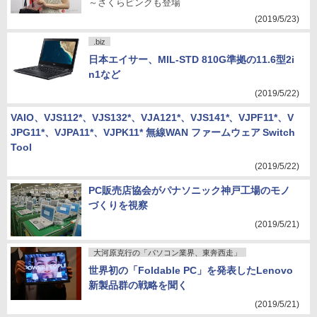
～さくらピンクも登場
(2019/5/23)
.biz
日本エイサー、MIL-STD 810G準拠の11.6型2i
n1など
(2019/5/22)
VAIO、VJS112*、VJS132*、VJA121*、VJS141*、VJPF11*、V
JPG11*、VJPA11*、VJPK11* 無線WAN ファームウェア Switch
Tool
(2019/5/22)
PC販売店協会がパナソニック神戸工場のモノ
づくりを視察
(2019/5/21)
大河原克行の「パソコン業界、東奔西走」
世界初の「Foldable PC」を発表したLenovo
新製品群の戦略を聞く
(2019/5/21)