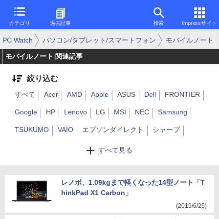
カテゴリ
過去記事
検索
Impressサイト
PC Watch
パソコン/タブレット/スマートフォン
モバイルノート
モバイルノート 関連記事
絞り込む
すべて
Acer
AMD
Apple
ASUS
Dell
FRONTIER
Google
HP
Lenovo
LG
MSI
NEC
Samsung
TSUKUMO
VAIO
エプソンダイレクト
シャープ
ソニー
東芝
ドスパラ
パナソニック
富士通
すべて見る
マウスコンピューター
ユニットコム
dynabook
FMV
LAVIE
Mac
レノボ、1.09kgまで軽くなった14型ノート「T
MacBook
Surface
ThinkPad
hinkPad X1 Carbon」
レッツノート
Huawei
CHUWI
GPD
その他
(2019/6/25)