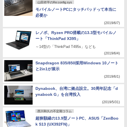
山田祥平のRe:config.sys
モバイルノートPCにタッチパッドって本当に
必要か
(2019/6/7)
レノボ、Ryzen PRO搭載の13.3型モバイルノ
ート「ThinkPad X395」
～14型の「ThinkPad T495s」なども
(2019/6/4)
Snapdragon 835/850採用Windows 10ノート
と2in1が展示
(2019/6/1)
Dynabook、台湾に拠点設立。30周年記念「d
ynabook G」を台湾投入
(2019/5/31)
西川和久の不定期コラム
超狭額縁の13.9型ノートPC、ASUS「ZenBoo
k S13 (UX392FN)」