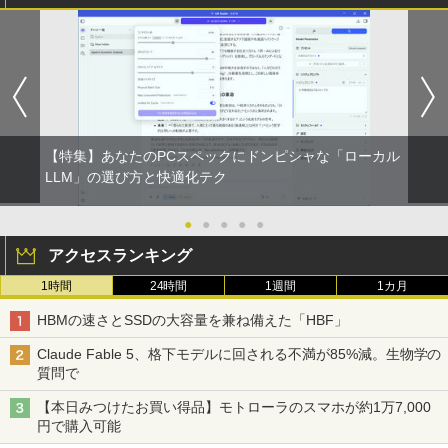
【特集】あなたのPCスペックにドンピシャな「ローカル
LLM」の選び方と快適化テク
●
●
●
●
●
アクセスランキング
1時間
24時間
1週間
1カ月
HBMの速さとSSDの大容量を兼ね備えた「HBF」
Claude Fable 5、格下モデルに回される不満が85%減。生物学の
質問で
【本日みつけたお買い得品】モトローラのスマホが約1万7,000
円で購入可能