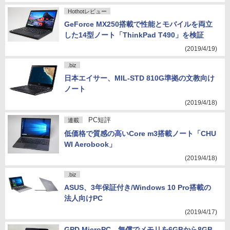
Hothotレビュー
GeForce MX250搭載で性能とモバイルを両立
した14型ノート「ThinkPad T490」を検証
(2019/4/19)
.biz
日本エイサー、MIL-STD 810G準拠の文教向け
ノート
(2019/4/18)
PC短評
連載
低価格で質感の高いCore m3搭載ノート「CHU
WI Aerobook」
(2019/4/18)
.biz
ASUS、3年保証付き/Windows 10 Pro搭載の
法人向けPC
(2019/4/17)
GPD MicroPC、無償でメモリを6GBから8GB