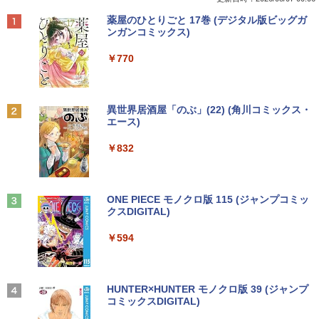
poration GM107M [GeForce GTX 860
ptiplexシリーズ Core i5搭載/4G/新品SS
ター サブモニター ゲーミングモニター
￥1,760
Anker Soundcore P40i オフホワイト
BRUCE WAYNE feat. Flo Milli, ATL Jacob
【Amazon.co.jp限定】 い・ろ・は・す 2L P
薬屋のひとりごと 17巻 (デジタル版ビッグガ
M] 2GB / 光学ドライブ CDDVDW SN-20
D 120GB/DVD-ROM/送料無料【オプショ
ポータブルモニター 外付けモニター リモ
[Explicit]
ET ラベルレス ×8本
ンガンコミックス)
8FB / メモリ 8GB【中古品】
ン色々有】
ートワーク IPS mini pc ミニPC 多デバ
￥7,990
イス対応 ブラック
￥250
￥1,112
￥770
￥11,000
￥24,800
￥9,480
捕食 欲望をカネに変えるトクリュウ型
2
犯罪集団「ナチュラル」の闇 [ 清水 將裕
]
Anker Soundcore P31i ブラック
BRUCE WAYNE feat. Flo Milli, ATL Jacob
by Amazon 天然水 ラベルレス 500ml ×24本
異世界居酒屋「のぶ」(22) (角川コミックス・
Panasonic CF-SV8RDAVS Core i5 836
【エントリーでポイント100％還元のチ
2
2
[Explicit]
富士山の天然水 バナジウム含有 水 ミネラル
エース)
5U 1.6GHz/8GB/256GB(SSD)/Multi/12.1
ャンス】GMKtec ミニpc G3 Pro Intel C
モニター 23.8インチ 1920×1080 FHD解
￥1,870
2
ウォーター ペットボトル 静岡県産 500ミリリ
￥5,990
W/WUXGA(1920x1200)/Win11 パーム変
ore i3 10110U 16GB DDR4 64GBまで増
像度 100Hzリフレッシュレート PCモニ
ットル (Smart Basic)
￥250
￥832
色あり【中古】【20260729】
設 512GB SSD M.2 2242 最大8TB Wind
ター 薄型 サブモニター 在宅勤務 VESA
ows11 Pro mini pc 4.1GHz WIFI6 BT5.
対応 HDMI VGA パソコンモニター チル
￥1,380
2 小型PC VESA対応 ミニパソコン 2画面
トpc/switch/ps4/ps5/xbox
￥13,300
異世界魔王と召喚少女の奴隷魔術（30）
3
高性能 みにpc nucbox 省エネ デスクト
【電子書籍】[ 福田直叶 ]
ップPC
Anker Soundcore Liberty 5 アプリコットピ
On My Road (Stadium ver.)
ONE PIECE モノクロ版 115 (ジャンプコミッ
￥11,980
ンク
クスDIGITAL)
by Amazon 炭酸水 ラベルレス 500ml ×24本
￥792
強炭酸水 ペットボトル 500ミリリットル (Sm
￥66,248
￥250
中古ノートパソコン 中古PC Windows11
3
art Basic)
￥-
￥594
Microsoft Office2024 SSD搭載 初期設
定済み 店長おまかせ 第7世代～第11世代
【タッチ式選べる 携帯式】モバイルモニ
3
￥1,625
Core i3/i5 大容量 メモリー テンキ カメ
ター 14インチ フルHD IPSパネル 非光沢
ラ ドライブ 選択可 Bluetooth 型落ちモ
[VETESA正規販売店]デスクトップパソ
タッチ式/非タッチ式選択可能 Type-C対
追放された転生王子、『自動製作』スキ
3
4
デル ノートPC 有名メーカー
コン PC 一体型 新品 Windows11 27型 C
応 HDMI VESA対応 モニター 持ち運び
【2026年アップグレード版】AOKIMI ワイヤ
On My Road (Stadium ver.)
HUNTER×HUNTER モノクロ版 39 (ジャンプ
ルで領地を爆速で開拓し最強の村を作っ
ore i7 第4世代 Office付き メモリ16GB
サブディスプレイ デュアルモニター テレ
レスイヤホン bluetooth イヤホン V12 小型
コミックスDIGITAL)
てしまう〜最強クラフトスキルで始め
by Amazon 天然水ラベルレス 2L×9本
SSD512GB 初期設定済 ホワイト ブラッ
ワーク ミニPC対応 EVICIV
軽量 ブルートゥースHi-Fi 最大36時間再生 ぶ
￥13,800
る、楽々領地開拓スローライフ〜（8）
￥250