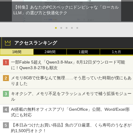
【特集】あなたのPCスペックにドンピシャな「ローカル
LLM」の選び方と快適化テク
●
●
●
●
●
アクセスランキング
1時間
24時間
1週間
1カ月
一部Fable 5超え「Qwen3.8-Max」8月12日ダウンロード可能
に！Qwen3.8-27Bも順次
メモリ8GBで仕事なんて無理……そう思っていた時期が僕にもあ
りました
キオクシア、メモリ不足をフラッシュメモリで補う拡張モジュー
ル
AI搭載の無料オフィスアプリ「GenOffice」公開。Word/Excel形
式にも対応
【本日みつけたお買い得品】魚のプロ厳選、くら寿司のうなぎが
約1,500円オトク！