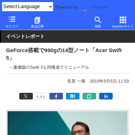
Powered by
Translate
PC Watch
イベント
IFA
2019
カテゴリ
過去記事
検索
Impressサイト
イベントレポート
GeForce搭載で990gの14型ノート「Acer Swift
5」
～廉価版のSwift 3も同構成でリニューアル
笠原 一輝
2019年9月5日 11:50
リスト