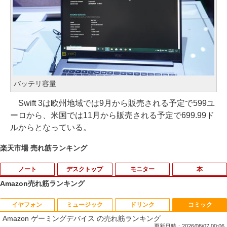
バッテリ容量
Swift 3は欧州地域では9月から販売される予定で599ユ
ーロから、米国では11月から販売される予定で699.99ド
ルからとなっている。
楽天市場 売れ筋ランキング
ノート
デスクトップ
モニター
本
Amazon売れ筋ランキング
イヤフォン
ミュージック
ドリンク
コミック
iiyama / ノートPC ゲーミングPC / Note
ポイント10倍 中古パソコン デスクトッ
＼500円OFFクーポンあり！／ モバイル
はなコミ！ ～となりにアイドル～ [ 大
1
1
1
1
Amazon ゲーミングデバイス の売れ筋ランキング
book Clevo W350SS_370SS / 第4世代C
プパソコン Windows 11【Office付】
モニター 15.6インチ 1080PフルHD ディ
場 花菜 ]
ore i7 / グラフィックボード NVIDIA Cor
【Windows 11 Pro 64Bit搭載】DELL O
スプレイ VESA対応 コスパ デュアルモニ
更新日時：2026/08/07 00:06