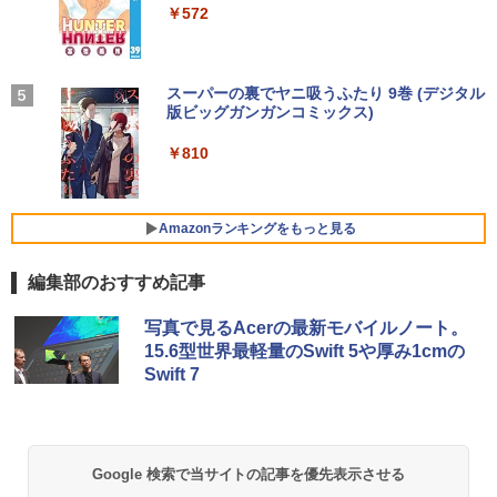
ク
るーとゅーす コードレス ENCノイズキャン
【電子書籍】[ 熊乃げん骨 ]
￥572
￥1,117
セリング 自動ペアリング Type-C充電 マイク
￥11,999
付き 防水 タッチ式音量調整 スポーツ/通勤/通
￥69,800
￥792
学/WEB会議(ホワイト)
タブレット/ノートパソコン 2in1PC 顔認
4
証対応Full HDカメラ＆指紋認証 Panaso
BUGS LIFE
スーパーの裏でヤニ吸うふたり 9巻 (デジタル
￥1,964
nic Let's note CF-XZ6 12.0型軽量 超高
Acer 27インチ フルHD 144Hz 1ms(VR
版ビッグガンガンコミックス)
コカ・コーラ やかんの麦茶 from 爽健美茶 ラ
4
解像QHD(2160x1440) タッチパネル Cor
GMKtec GMK-K8 PLUS-32/1T-W11Pro
B) IPS 非光沢 sRGB 99% AMD FreeSyn
異世界ウォーキング（14） 【電子書籍】
ベルレス 650mlPET×24本
4
￥250
5
e i5-7300U vPro メモリ8GB SSD256GB
(8845HS)
c ブラックブースト VRB対応 ブルーライ
[ あるくひと ]
￥810
Type-C HDMI Office Windows10 送料
ト低減 HDMI 1.4 DisplayPort v1.2 スピ
Xiaomi シャオミ REDMI Buds 8 Lite ワイヤ
￥2,009
無料 中古パソコン
ーカー・ヘッドホン端子 Acer Display
レスイヤホン Bluetooth 5.4 ノイズキャンセ
￥124,800
￥792
Widget 6軸カラー調整 VESAマウント対
リング ANC 36時間再生
応 Nitro ゲーミングモニター QG271P6b
￥19,800
Amazonランキングをもっと見る
mipx
￥2,980
編集部のおすすめ記事
￥16,600
デスクトップPC Ryzen7 5700G メモリ1
5
6GB SSD1TB B550 グラボなし
＼8月限定エントリーでP10倍／【中古】
5
ノートパソコン windows11 office付き
写真で見るAcerの最新モバイルノート。
Lenovo レノボ ThinkPad L390 20NSS2
￥148,700
15.6型世界最軽量のSwift 5や厚み1cmの
5A00 Core i5 8世代 メモリー8GB 高速S
5年間フル保証ディスプレイ 243B9/11 [2
5
Swift 7
SD256GB 整備済み品 pc win11 os 中古
3.8型ワイド液晶ディスプレイ 5年フル保
パソコン すぐ使える オフィス付きPC 送
証(USB-C)]
料無料
￥16,980
￥22,770
Google 検索で当サイトの記事を優先表示させる