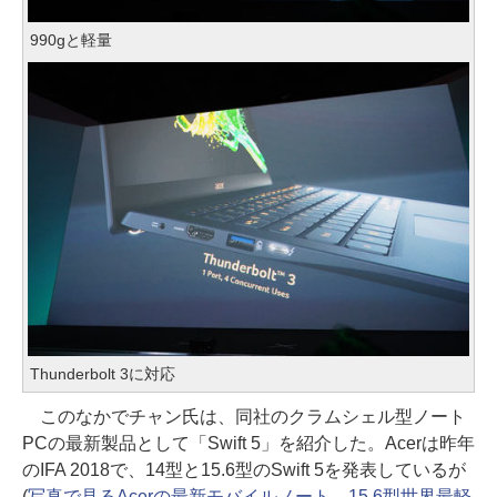
990gと軽量
Thunderbolt 3に対応
このなかでチャン氏は、同社のクラムシェル型ノート
PCの最新製品として「Swift 5」を紹介した。Acerは昨年
のIFA 2018で、14型と15.6型のSwift 5を発表しているが
(
写真で見るAcerの最新モバイルノート。15.6型世界最軽