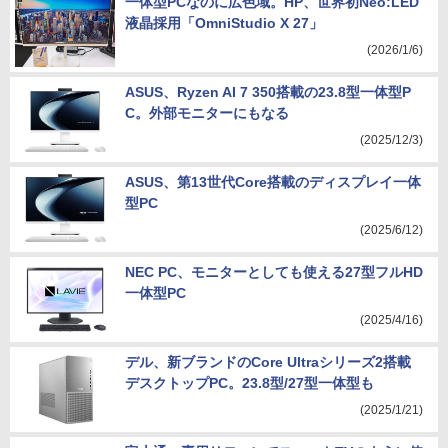
一体型PCなのに広色域。HP、世界初Neo:LED
液晶採用「OmniStudio X 27」
(2026/1/6)
ASUS、Ryzen AI 7 350搭載の23.8型一体型P
C。外部モニターにもなる
(2025/12/3)
ASUS、第13世代Core搭載のディスプレイ一体
型PC
(2025/6/12)
NEC PC、モニターとしても使える27型フルHD
一体型PC
(2025/4/16)
デル、新ブランドのCore Ultraシリーズ2搭載
デスクトップPC。23.8型/27型一体型も
(2025/1/21)