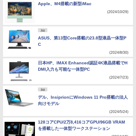
Apple、M4搭載の新型iMac
(2024/10/29)
.biz
ASUS、第13型Core搭載の23.8型液晶一体型P
C
(2024/8/30)
日本HP、IMAX Enhanced認証4K液晶搭載でH
DMI入力も可能な一体型PC
(2024/7/23)
.biz
デル、InsiprionにWindows 11 Pro搭載の法人
向けモデル
(2024/5/24)
128コアCPU/2万8,416コアGPU/96GB VRAM
を搭載した一体型ワークステーション