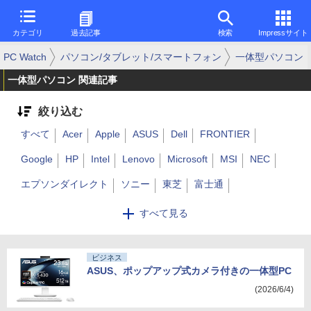
カテゴリ
過去記事
検索
Impressサイト
PC Watch
パソコン/タブレット/スマートフォン
一体型パソコン
一体型パソコン 関連記事
絞り込む
すべて
Acer
Apple
ASUS
Dell
FRONTIER
Google
HP
Intel
Lenovo
Microsoft
MSI
NEC
エプソンダイレクト
ソニー
東芝
富士通
マウスコンピューター
ワコム
dynabook
FMV
LAVIE
すべて見る
Mac
Surface
Huawei
その他
ビジネス
ASUS、ポップアップ式カメラ付きの一体型PC
(2026/6/4)