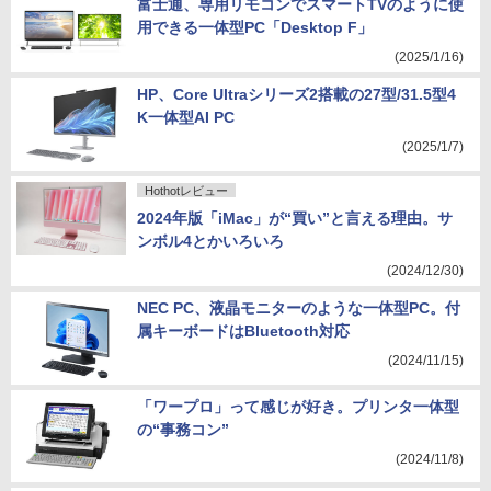
富士通、専用リモコンでスマートTVのように使
用できる一体型PC「Desktop F」
(2025/1/16)
HP、Core Ultraシリーズ2搭載の27型/31.5型4
K一体型AI PC
(2025/1/7)
Hothotレビュー
2024年版「iMac」が“買い”と言える理由。サ
ンボル4とかいろいろ
(2024/12/30)
NEC PC、液晶モニターのような一体型PC。付
属キーボードはBluetooth対応
(2024/11/15)
「ワープロ」って感じが好き。プリンタ一体型
の“事務コン”
(2024/11/8)