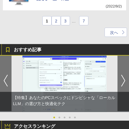
(2022/9/2)
1
2
3
…
7
次へ
おすすめ記事
【特集】あなたのPCスペックにドンピシャな「ローカル
LLM」の選び方と快適化テク
●
●
●
●
●
アクセスランキング