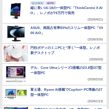
ビジネス
AI PC
縦に長い16:18の一体型PC「ThinkCentre X AI
O」、レノボが79万円で発売
(2026/4/21)
ASUS、画面占有率93%のスリム一体型PC「V4
00 AiO」
(2026/3/16)
円柱ボディのミニPCと“浮く”一体型。レノボ
新デスクトップ
(2026/3/3)
デル、Core Ultraシリーズ3搭載の23.8型/27型
一体型PC
(2026/2/10)
富士通、Ryzen AI搭載でCopilot+ PC準拠の27
型一体型PC
(2026/1/13)