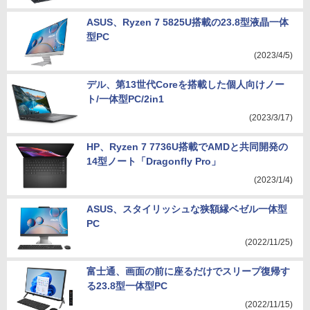
ASUS、Ryzen 7 5825U搭載の23.8型液晶一体
型PC
(2023/4/5)
デル、第13世代Coreを搭載した個人向けノー
ト/一体型PC/2in1
(2023/3/17)
HP、Ryzen 7 7736U搭載でAMDと共同開発の
14型ノート「Dragonfly Pro」
(2023/1/4)
ASUS、スタイリッシュな狭額縁ベゼル一体型
PC
(2022/11/25)
富士通、画面の前に座るだけでスリープ復帰す
る23.8型一体型PC
(2022/11/15)