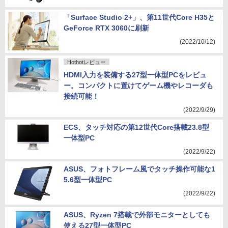
「Surface Studio 2+」、第11世代Core H35と
GeForce RTX 3060に刷新
(2022/10/12)
Hothotレビュー
HDMI入力を装備する27型一体型PCをレビュ
ー。コンパクトに置けてゲーム機やレコーダも
接続可能！
(2022/9/29)
ECS、タッチ対応の第12世代Core搭載23.8型
一体型PC
(2022/9/22)
ASUS、フォトフレーム風でタッチ操作可能な1
5.6型一体型PC
(2022/9/22)
ASUS、Ryzen 7搭載で外部モニターとしても
使える27型一体型PC