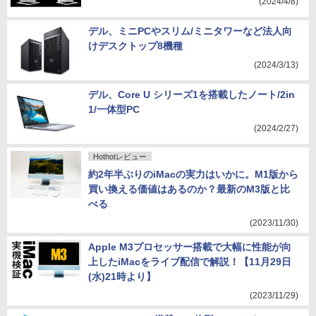
(2024/4/8)
デル、ミニPCやスリム/ミニタワーなど法人向
けデスクトップ8機種
(2024/3/13)
デル、Core U シリーズ1を搭載したノート/2in
1/一体型PC
(2024/2/27)
Hothotレビュー
約2年半ぶりのiMacの実力はいかに。M1版から
買い換える価値はあるのか？最新のM3版と比
べる
(2023/11/30)
Apple M3プロセッサー搭載で大幅に性能が向
上したiMacをライブ配信で解説！【11月29日
(水)21時より】
(2023/11/29)