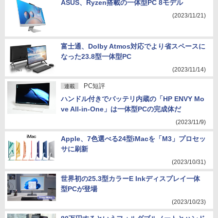
ASUS、Ryzen搭載の一体型PC 8モデル
(2023/11/21)
富士通、Dolby Atmos対応でより省スペースに
なった23.8型一体型PC
(2023/11/14)
PC短評
連載
ハンドル付きでバッテリ内蔵の「HP ENVY Mo
ve All-in-One」は一体型PCの完成体だ
(2023/11/9)
Apple、7色選べる24型iMacを「M3」プロセッ
サに刷新
(2023/10/31)
世界初の25.3型カラーE Inkディスプレイ一体
型PCが登場
(2023/10/23)