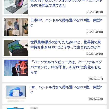
80万円するというフォルダブルノートとハンド
ルPCを間近で見てきた
(2023/10/20)
日本HP、ハンドルで持ち運べる23.8型一体型P
C
(2023/10/18)
世界最薄/最小の折りたたみPCと、世界初の家
中持ち歩きAI PCはどうやって生まれたのか？
(2023/10/16)
「パーソナルコンピュータは、パーソナルコン
パニオンに」HPが予言。AIがPCに変化をもた
らす
(2023/10/7)
HP、ハンドル付きで持ち運べる23.8型一体型P
C
(2023/10/6)
.biz