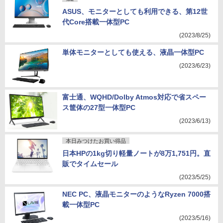
ASUS、モニターとしても利用できる、第12世
代Core搭載一体型PC
(2023/8/25)
単体モニターとしても使える、液晶一体型PC
(2023/6/23)
富士通、WQHD/Dolby Atmos対応で省スペー
ス筐体の27型一体型PC
(2023/6/13)
本日みつけたお買い得品
日本HPの1kg切り軽量ノートが8万1,751円。直
販でタイムセール
(2023/5/25)
NEC PC、液晶モニターのようなRyzen 7000搭
載一体型PC
(2023/5/16)