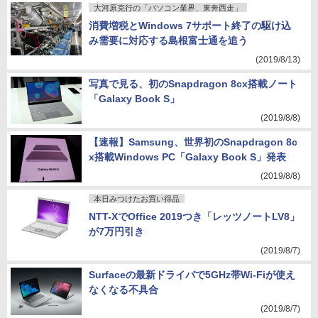
大河原克行の「パソコン業界、東奔西走」
消費増税とWindows 7サポート終了の駆け込
み需要に対応する島根富士通を追う
(2019/8/13)
写真で見る、初のSnapdragon 8cx搭載ノート
「Galaxy Book S」
(2019/8/8)
【速報】Samsung、世界初のSnapdragon 8c
x搭載Windows PC「Galaxy Book S」発表
(2019/8/8)
本日みつけたお買い得品
NTT-XでOffice 2019つき「レッツノートLV8」
が7万円引き
(2019/8/7)
Surfaceの最新ドライバで5GHz帯Wi-Fiが使え
なくなる不具合
(2019/8/7)