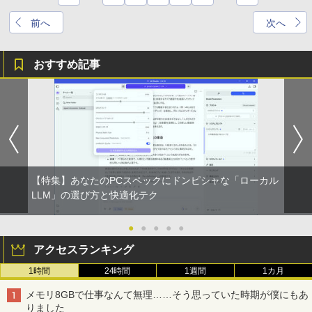
前へ
次へ
おすすめ記事
【特集】あなたのPCスペックにドンピシャな「ローカル
LLM」の選び方と快適化テク
●
●
●
●
●
アクセスランキング
1時間
24時間
1週間
1カ月
メモリ8GBで仕事なんて無理……そう思っていた時期が僕にもあ
りました