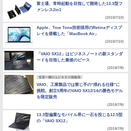
富士通、常時起動を目指して開発した13.3型フ
ァンレス2in1
(2019/7/10)
Apple、True Tone技術採用のRetinaディスプ
レイを搭載した「MacBook Air」
(2019/7/10)
「VAIO SX12」はビジネスノートの新スタンダ
ードを目指した最後のピース
(2019/7/9)
笠原一輝のユビキタス情報局
VAIO、工業製品では禁じ手の“揺れる仕様”に
挑戦。創立5周年のVAIO SX12/14の勝色モデル
を限定販売
(2019/7/9)
13.3型偏重なモバイル界に一石を投じる12.5型
の「VAIO SX12」
(2019/7/9)