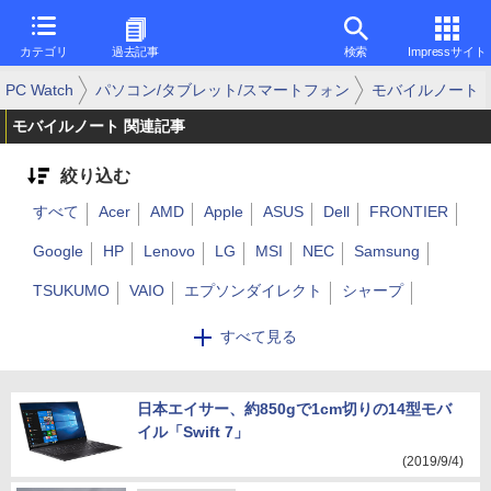
カテゴリ
過去記事
検索
Impressサイト
PC Watch
パソコン/タブレット/スマートフォン
モバイルノート
モバイルノート 関連記事
絞り込む
すべて
Acer
AMD
Apple
ASUS
Dell
FRONTIER
Google
HP
Lenovo
LG
MSI
NEC
Samsung
TSUKUMO
VAIO
エプソンダイレクト
シャープ
ソニー
東芝
ドスパラ
パナソニック
富士通
すべて見る
マウスコンピューター
ユニットコム
dynabook
FMV
LAVIE
Mac
日本エイサー、約850gで1cm切りの14型モバ
MacBook
Surface
ThinkPad
イル「Swift 7」
レッツノート
Huawei
CHUWI
GPD
その他
(2019/9/4)