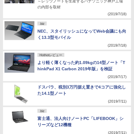
～レッツノートを生産するパナソニック神戸工場
の内部を取材
(2019/7/18)
.biz
NEC、スタイリッシュになってWeb会議にも向
く13.3型モバイル
(2019/7/18)
Hothotレビュー
より軽く薄くなった約1.09kgの14型ノート「T
hinkPad X1 Carbon 2019年版」を検証
(2019/7/17)
ドスパラ、税別3万円据え置きで4コアに強化し
た14.1型ノート
(2019/7/11)
.biz
富士通、法人向けノートPC「LIFEBOOK」シ
リーズなど12機種
(2019/7/11)