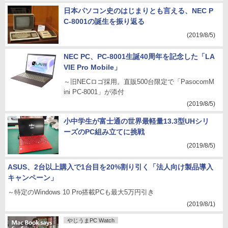
日本パソコン史のはじまりとも言える、NEC P
C-8001の誕生を振り返る
(2019/8/5)
NEC PC、PC-8001生誕40周年を記念した「LA
VIE Pro Mobile」
～旧NECロゴ採用。直販500台限定で「PasocomM
ini PC-8001」が添付
(2019/8/5)
小中学生が富士通の世界最軽量13.3型UHシリ
ーズのPC組み立てに挑戦
(2019/8/5)
ASUS、2台以上購入で1台目を20%割り引く「法人向け製品導入
キャンペーン」
～特定のWindows 10 Pro搭載PCも最大5万円引き
(2019/8/1)
やじうまPC Watch