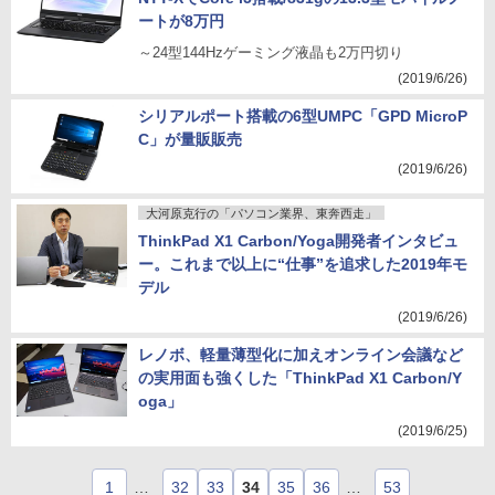
ートが8万円
～24型144Hzゲーミング液晶も2万円切り
(2019/6/26)
シリアルポート搭載の6型UMPC「GPD MicroP
C」が量販販売
(2019/6/26)
大河原克行の「パソコン業界、東奔西走」
ThinkPad X1 Carbon/Yoga開発者インタビュ
ー。これまで以上に“仕事”を追求した2019年モ
デル
(2019/6/26)
レノボ、軽量薄型化に加えオンライン会議など
の実用面も強くした「ThinkPad X1 Carbon/Y
oga」
(2019/6/25)
1
…
32
33
34
35
36
…
53