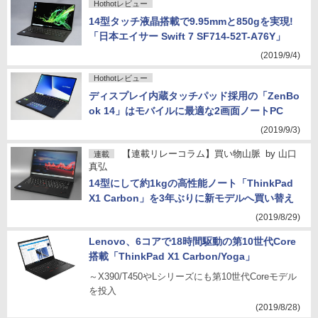
Hothotレビュー
14型タッチ液晶搭載で9.95mmと850gを実現!
「日本エイサー Swift 7 SF714-52T-A76Y」
(2019/9/4)
Hothotレビュー
ディスプレイ内蔵タッチパッド採用の「ZenBo
ok 14」はモバイルに最適な2画面ノートPC
(2019/9/3)
【連載リレーコラム】買い物山脈
by
山口
連載
真弘
14型にして約1kgの高性能ノート「ThinkPad
X1 Carbon」を3年ぶりに新モデルへ買い替え
(2019/8/29)
Lenovo、6コアで18時間駆動の第10世代Core
搭載「ThinkPad X1 Carbon/Yoga」
～X390/T450やLシリーズにも第10世代Coreモデル
を投入
(2019/8/28)