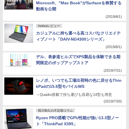
Microsoft、"Mac Book"がSurfaceを称賛する
動画を公開
(2019/8/1)
Hothotレビュー
カジュアルに持ち運べる高コスパなクリエイテ
ィブノート「DAIV-NG4300シリーズ」
(2019/8/1)
デル、表参道ヒルズでXPS製品を体験できる期
間限定のポップアップストア
(2019/7/31)
レノボ、いつでも工場出荷時の色に戻せるThin
kPadの15.6型モバイルWS
～Quadro搭載で持ち運びも容易な14型も用意
(2019/7/30)
西川和久の不定期コラム
Ryzen PRO搭載でGPU性能が強い13.3型ノー
ト「ThinkPad X395」