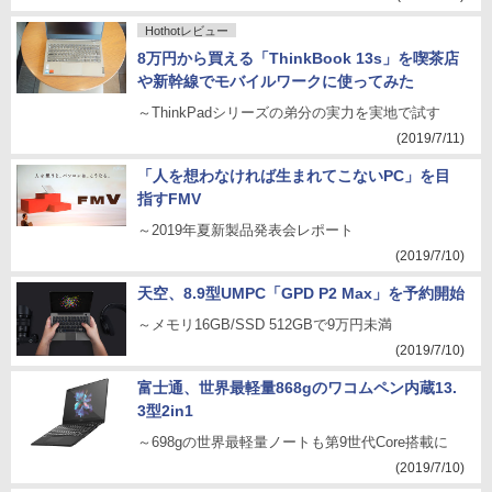
Hothotレビュー
8万円から買える「ThinkBook 13s」を喫茶店
や新幹線でモバイルワークに使ってみた
～ThinkPadシリーズの弟分の実力を実地で試す
(2019/7/11)
「人を想わなければ生まれてこないPC」を目
指すFMV
～2019年夏新製品発表会レポート
(2019/7/10)
天空、8.9型UMPC「GPD P2 Max」を予約開始
～メモリ16GB/SSD 512GBで9万円未満
(2019/7/10)
富士通、世界最軽量868gのワコムペン内蔵13.
3型2in1
～698gの世界最軽量ノートも第9世代Core搭載に
(2019/7/10)