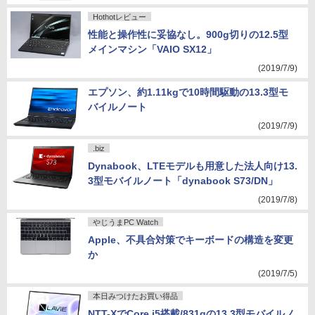
Hothotレビュー
性能と操作性に妥協なし。900g切りの12.5型
メインマシン「VAIO SX12」
(2019/7/9)
エプソン、約1.11kgで10時間駆動の13.3型モ
バイルノート
(2019/7/9)
.biz
Dynabook、LTEモデルも用意した法人向け13.
3型モバイルノート「dynabook S73/DN」
(2019/7/8)
やじうまPC Watch
Apple、不具合対策でキーボードの構造を変更
か
(2019/7/5)
本日みつけたお買い得品
NTT-XでCore i5搭載/831gの13.3型モバイルノ