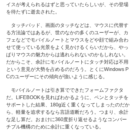
イスが考えられるはずと思っていたらしいが、その登場
を待たずに逝去された。
タッチパッド、画面のタッチなどは、マウスに代替す
る方法論ではあるが、世のなかの多くのユーザーが、カ
フェなどでモバイルノートとマウスをどや顔で組み合わ
せて使っている光景をよく見かけるくらいだから、やっ
ぱりマウスの魅力からは逃れられないのかもしれない。
だからこそ、余計にモバイルノートにタッチ対応は不用
という意見が大勢を占めるのだろう。とくにWindows P
Cのユーザーにその傾向が強いように感じる。
モバイルノートは引き算でできたフォームファクタ
だ。LIFEBOOKを見ればわかるように、ペンとタッチを
サポートした結果、180g近く重くなってしまったのだか
ら、軽量を追求するなら言語道断だろう。つまり、余計
な足し算だ。おまけに360度折り返せるようなコンバー
チブル機構のために余計に重くなっている。