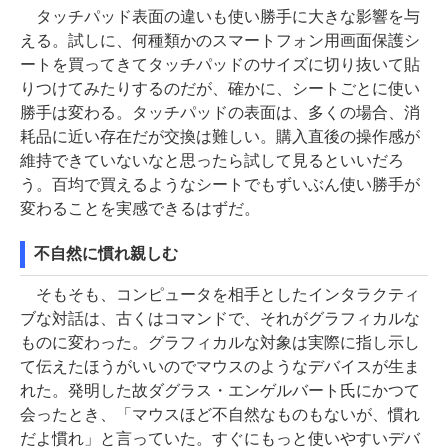
タッチパッド表面の違いも使い勝手に大きな影響を与
える。試しに、何種類かのスマートフォン用画面保護シ
ートを買ってきてタッチパッドのサイズに切り抜いて貼
りつけてみたりするのだが、確かに、シートごとに使い
勝手は変わる。タッチパッドの表面は、多くの場合、消
耗品に近い存在だが交換は難しい。購入直後の操作感が
維持できていないなと思ったら試して見るといいだろ
う。百均で買えるようなシートでもずいぶん使い勝手が
変わることを実感できるはずだ。
不自然に慣れ親しむ
そもそも、コンピュータを相手としたインタラクティ
ブな対話は、古くはコマンドで、それがグラフィカルな
ものに変わった。グラフィカルな対象は実際に指し示し
て伝えたほうがいいのでマウスのようなデバイスが生ま
れた。発明した故ダグラス・エンゲルバート氏にかつて
会ったとき、「マウスほど不自然なものもないが、慣れ
だよ慣れ」と言っていた。すぐにもっと使いやすいデバ