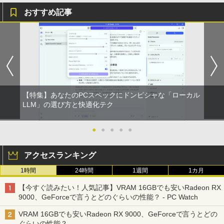
おすすめ記事
【特集】あなたのPCスペックにドンピシャな「ローカル
LLM」の選び方と快適化テク
●
●
●
●
●
アクセスランキング
1時間
24時間
1週間
1カ月
【今すぐ読みたい！人気記事】VRAM 16GBでも安いRadeon RX
9000、GeForceで言うとどのぐらいの性能？ - PC Watch
VRAM 16GBでも安いRadeon RX 9000、GeForceで言うとどの
ぐらいの性能？