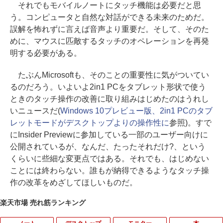
それでもモバイルノートにタッチ機能は必要だと思
う。コンピュータと自然な対話ができる未来のためだ。
誤解を怖れずに言えば音声より重要だ。そして、そのた
めに、マウスに匹敵するタッチのオペレーションを再発
明する必要がある。
たぶんMicrosoftも、そのことの重要性に気がついてい
るのだろう。いよいよ2in1 PCをタブレット形状で使う
ときのタッチ操作の改善に取り組みはじめたのはうれし
いニュースだ(
Windows 10プレビュー版、2in1 PCのタブ
レットモードがデスクトップよりの操作性に
参照)。すで
にInsider Previewに参加している一部のユーザー向けに
公開されているが、なんだ、たったそれだけ?、という
くらいに些細な変更点ではある。それでも、はじめない
ことには終わらない。誰もが納得できるようなタッチ操
作の改革をめざしてほしいものだ。
楽天市場 売れ筋ランキング