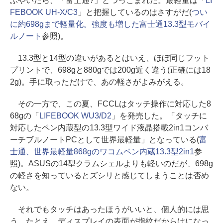
ぶやいたら、「富士通?」とつっこまれた。最軽量は「
LI
FEBOOK UH-X/C3
」と把握しているのはさすがだ(
つい
に約698gまで軽量化。強度も増した富士通13.3型モバイ
ルノート
参照)。
13.3型と14型の違いがあるとはいえ、ほぼ同じフット
プリントで、698gと880gでは200g近く違う(正確には18
2g)。手に取っただけで、あの軽さがよみがえる。
その一方で、この夏、FCCLはタッチ操作に対応した8
68gの「
LIFEBOOK WU3/D2
」を発売した。「タッチに
対応したペン内蔵型の13.3型ワイド液晶搭載2in1コンバ
ーチブルノートPCとして世界最軽量」となっている(
富
士通、世界最軽量868gのワコムペン内蔵13.3型2in1
参
照)。ASUSの14型クラムシェルよりも軽いのだが、698g
の軽さを知っているとズシリと感じてしまうことは否め
ない。
それでもタッチはあったほうがいいと、個人的には思
う。たとえ、ディスプレイの表面が指紋だからけになっ