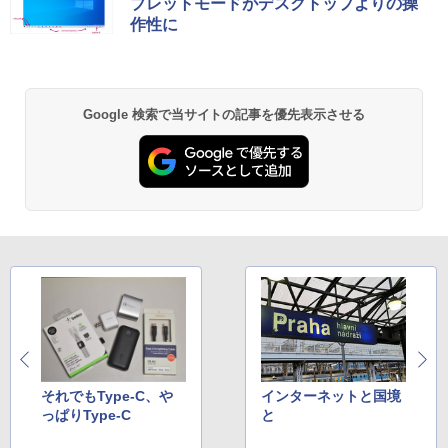
ブレットモードがデスクトップよりの操
M.2 SSD:256GB/512GB/1TB/12.1型/WU
作性に
XGA/WEBカメラ/HDMI/Wi-Fi/Bluetoot
￥770
h/中古PC 中古ノートパソコン Windows
11 Win11正式対応
￥30,800
異世界居酒屋「のぶ」(22) (角川コミックス・
Google 検索で当サイトの記事を優先表示させる
エース)
￥832
ONE PIECE モノクロ版 115 (ジャンプコミッ
クスDIGITAL)
￥594
HUNTER×HUNTER モノクロ版 39 (ジャンプ
コミックスDIGITAL)
それでもType-C、や
インターネットと国境
￥572
っぱりType-C
と