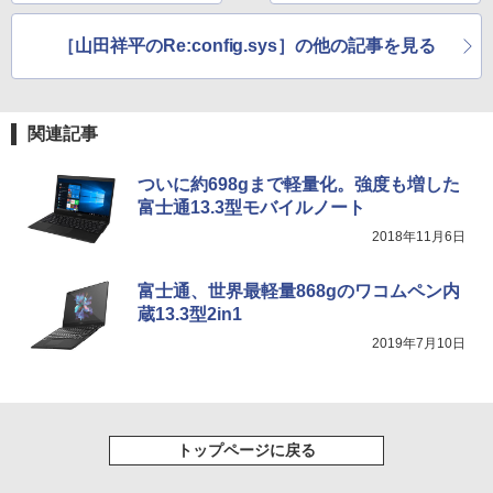
スーパーの裏でヤニ吸うふたり 9巻 (デジタル
［山田祥平のRe:config.sys］の他の記事を見る
版ビッグガンガンコミックス)
￥810
関連記事
ついに約698gまで軽量化。強度も増した
富士通13.3型モバイルノート
2018年11月6日
富士通、世界最軽量868gのワコムペン内
蔵13.3型2in1
2019年7月10日
トップページに戻る