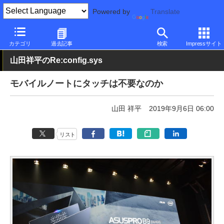
Powered by
Translate
PC Watch
イベント
IFA
2019
カテゴリ
過去記事
検索
Impressサイト
山田祥平のRe:config.sys
モバイルノートにタッチは不要なのか
山田 祥平
2019年9月6日 06:00
リスト