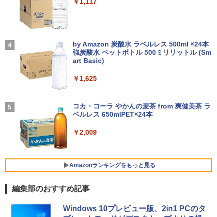
￥14,990
N CPU 高速 SSD 第8世代 白 Windows1
￥1,117
スプレイ マウス キーボード WPS Office
MI VGA DVI VESA準拠 ディスプレイ PS
1 対応 国内メーカー 薄型メモリ 8GB W
付き オフィス デスクトップ 90日保証
4 switch 対応 スイッチ 【中古】
EBカメラ テンキー DVD書込 OFFICE付
【中古】
き ブルートゥース 設定済み 無線LAN 大
￥4,600
ダービースタリオン2 最速ガイドブック
4
画面 15.6 ノートPC ラビ 中古 ノートパ
【2026年アップグレード版】AOKIMI ワイヤ
On My Road (Stadium ver.)
￥17,600
（カドカワゲームムック） [ KADOKAW
ソコン 送料込
レスイヤホン bluetooth イヤホン V12 小型
by Amazon 炭酸水 ラベルレス 500ml ×24本
A Game Linkage ]
軽量 ブルートゥースHi-Fi 最大36時間再生 ぶ
強炭酸水 ペットボトル 500ミリリットル (Sm
￥250
るーとゅーす コードレス ENCノイズキャン
￥29,999
art Basic)
NEC AS223WM 液晶モニター 21.5イン
￥2,420
4
セリング 自動ペアリング Type-C充電 マイク
【中古】Dospara◆デスクトップPC/Cor
チワイド 白 ホワイト 1920×1080 （フル
4
付き 防水 タッチ式音量調整 スポーツ/通勤/通
￥1,625
e i5/16GB/2019年/HB//【パソコン】
HD）TN 白色LEDバックライト ミニ D-s
学/WEB会議(ホワイト)
ub VGA HDMI ディスプレイ PS4 switch
＼11日まで限定価格／【楽天1位】ノー
対応 スイッチ 【中古】
BUGS LIFE
4
￥22,660
ハリー・ポッターシリーズ全巻セット
5
￥1,964
トパソコン 新品 福袋 6点セット Intel Pe
コカ・コーラ やかんの麦茶 from 爽健美茶 ラ
（全7巻・計11冊） [ J．K．ローリング ]
ntium GOLD 6500Y メモリ12GB SSD25
￥5,200
ベルレス 650mlPET×24本
￥250
6GB Windows11 WPS Office付き 初期
￥27,830
設定済み 15.6インチ フルHD ノートPC
Xiaomi シャオミ REDMI Buds 8 Lite ワイヤ
￥2,009
初心者 学生 在宅ワーク テンキー Wi-Fi
レスイヤホン Bluetooth 5.4 ノイズキャンセ
hp Z420 Workstation Xeon E5-1660 3.
5
Bluetooth HDMI 日本語キーボード 安い
リング ANC 36時間再生
3GHz 16GB 128GB(SSD)+500GB(HDD)
アースドリームス 厳選おまかせモニター
5
Quadro K600 DVD+-RW Windows7 Pro
21.5型〜27型ワイド 【HDMI対応 / FULL
￥30,800
64bit 難有 【中古】【20260325】
￥3,480
HD解像度】 大手メーカー液晶 (Dell/HP/
Amazonランキングをもっと見る
NEC等) テレワーク デュアルモニター S
witch PS4 PS5対応 【整備済み中古品】
￥24,000
編集部のおすすめ記事
【★最大100%ポイント】【Office 2024
5
￥6,470
薬屋のひとりごと 17巻 (デジタル版ビッグガ
H&B 付き】Panasonic Let's note CF-S
Windows 10プレビュー版、2in1 PCのタ
ンガンコミックス)
V/第10世代 Core i5/メモリ:8GB 16GB/