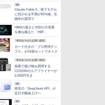
AI
Claude Fable 5、格下モデル
に回される不満が85%減。生
物学の質問で
HBMの速さとSSDの大容量
を兼ね備えた「HBF」
本日みつけたお買い得品
カード付きの「プロ野球チッ
プス」が24袋セットでオトク
本日みつけたお買い得品
熱風で揚げ物を調理する
COSORIのエアフライヤーが
2,000円引き
AI
格安の「DeepSeek API」が
近日大幅値上げへ
AI