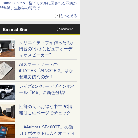
Claude Fable 5、格下モデルに回される不満が
85%減。生物学の質問で
もっと見る
Special Site
クリエイティブが作った2万
円台の“小さなピュアオーデ
ィオスピーカー”
AIスマートノートの
iFLYTEK「AINOTE 2」はな
ぜ魅力的なのか？
レイズのパワーデザインホイ
ール「M6」に新色登場!!
性能の良いお得な中古PC情
報はこのページでチェック！
「A&ultima SP4000T」の魅
力！ポケットに入るオーディ