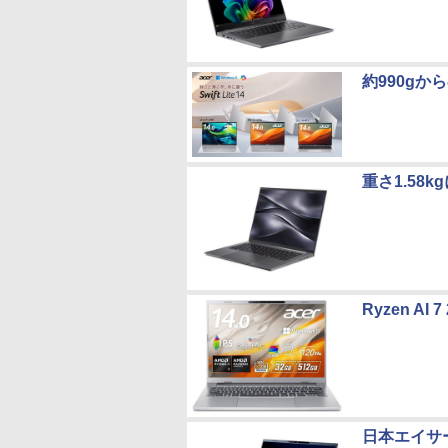
約990gからの
重さ1.58k
Ryzen 
日本エイサー