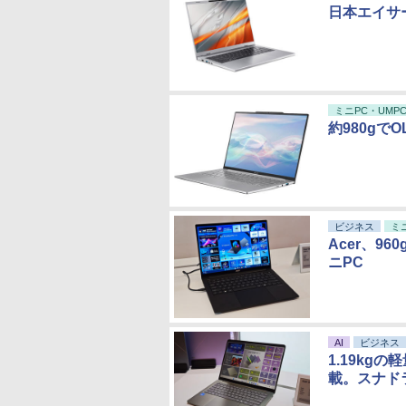
日本エイサー
ミニPC・UMP
約980gでO
ビジネス
ミ
Acer、96
ニPC
AI
ビジネス
1.19kgの
載。スナド