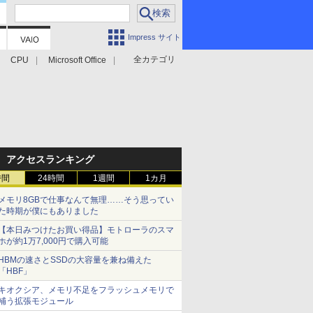
Impress サイト
全カテゴリ
CPU
Microsoft Office
アクセスランキング
時間
24時間
1週間
1カ月
メモリ8GBで仕事なんて無理……そう思ってい
た時期が僕にもありました
【本日みつけたお買い得品】モトローラのスマ
ホが約1万7,000円で購入可能
HBMの速さとSSDの大容量を兼ね備えた
「HBF」
キオクシア、メモリ不足をフラッシュメモリで
補う拡張モジュール