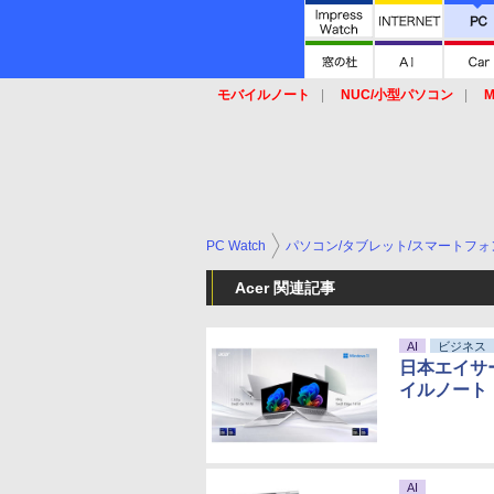
モバイルノート
NUC/小型パソコン
M
SSD
キーボード
マウス
PC Watch
パソコン/タブレット/スマートフォ
Acer 関連記事
AI
ビジネス
日本エイサー
イルノート
AI