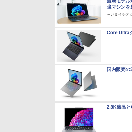
最新モデルが
強マシンを
～いまイチオシのA
Core Ul
国内販売のSna
2.8K液晶とC