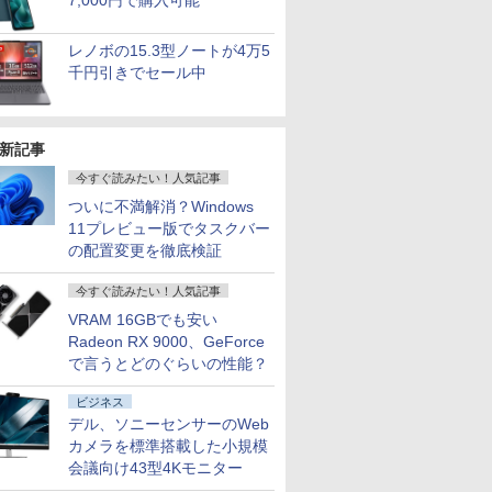
7,000円で購入可能
レノボの15.3型ノートが4万5
千円引きでセール中
新記事
今すぐ読みたい！人気記事
ついに不満解消？Windows
11プレビュー版でタスクバー
の配置変更を徹底検証
今すぐ読みたい！人気記事
VRAM 16GBでも安い
Radeon RX 9000、GeForce
で言うとどのぐらいの性能？
ビジネス
デル、ソニーセンサーのWeb
カメラを標準搭載した小規模
会議向け43型4Kモニター