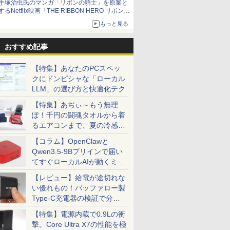
手塚治虫氏のマンガ「リボンの騎士」を原案と
するNetflix映画「THE RIBBON HERO リボンヒ
ーロー」本日配信開始
もっと見る
おすすめ記事
【特集】あなたのPCスペッ
クにドンピシャな「ローカル
LLM」の選び方と快適化テク
【特集】あぢぃ～もう無理
ぽ！千円の闘魂タオルから着
るエアコンまで、夏の冷感グ
ッズ一挙紹介
【コラム】OpenClawと
Qwen3.5-9Bプリインで届い
てすぐローカルAIが動くミニ
PC「SER9 Pro」
【レビュー】給電が途切れな
い優れもの！バッファロー製
Type-C充電器の検証で分か
ったこと
【特集】電源内蔵で0.9Lの衝
撃。Core Ultra X7の性能を極