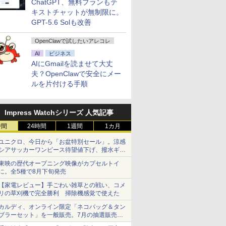
ChatGPT、無料プランもテ
キストチャットが無制限に。
GPT-5.6 Solも改善
OpenClawで試したいアレコレ
AI
ビジネス
AIにGmailを読ませて大丈
夫？OpenClawで安全にメー
ルを片付ける手順
Impress Watchシリーズ 人気記事
時間
24時間
1週間
1カ月
ユニクロ、今日から「お盆特別セール」。涼感
シアサッカーワンピース待望値下げ、撥水ギア
ショーツは1990円に
東映の歴代オープニング映像がカプセルトイ
に。全5種で8月下旬発売
【家電レビュー】手ごわい雑草との戦い、コメ
リの草刈機で完全勝利 掃除機感覚で使えた
カルディ、オンライン限定「ネコバッグ＆タン
ブラーセット」を一般販売。7月の抽選販売の
当選無効分