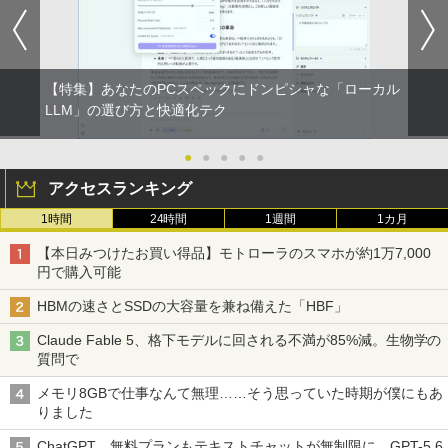
【特集】あなたのPCスペックにドンピシャな「ローカル
LLM」の選び方と快適化テク
●
●
●
●
●
アクセスランキング
1時間
24時間
1週間
1カ月
【本日みつけたお買い得品】モトローラのスマホが約1万7,000
円で購入可能
HBMの速さとSSDの大容量を兼ね備えた「HBF」
Claude Fable 5、格下モデルに回される不満が85%減。生物学の
質問で
メモリ8GBで仕事なんて無理……そう思っていた時期が僕にもあ
りました
ChatGPT、無料プランもテキストチャットが無制限に。GPT-5.6