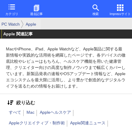
カテゴリ
過去記事
検索
Impressサイト
PC Watch
Apple
Apple 関連記事
MacやiPhone、iPad、Apple Watchなど、Apple製品に関する最
新情報や実践的な活用術を網羅したページです。各デバイスの徹
底比較やレビューはもちろん、ヘルスケア機能を用いた健康管
理、クリエイター向けの高度な制作ノウハウまで幅広くカバーし
ています。新製品発表の速報やOSアップデート情報など、Apple
エコシステムを最大限に活用し、より豊かで創造的なデジタルラ
イフを送るための情報をお届けします。
絞り込む
すべて
Mac
Appleヘルスケア
Appleクリエイティブ・制作術
Apple関連ニュース