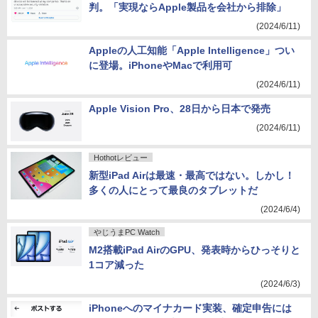
判。「実現ならApple製品を会社から排除」
(2024/6/11)
Appleの人工知能「Apple Intelligence」つい
に登場。iPhoneやMacで利用可
(2024/6/11)
Apple Vision Pro、28日から日本で発売
(2024/6/11)
Hothotレビュー
新型iPad Airは最速・最高ではない。しかし！
多くの人にとって最良のタブレットだ
(2024/6/4)
やじうまPC Watch
M2搭載iPad AirのGPU、発表時からひっそりと
1コア減った
(2024/6/3)
iPhoneへのマイナカード実装、確定申告には