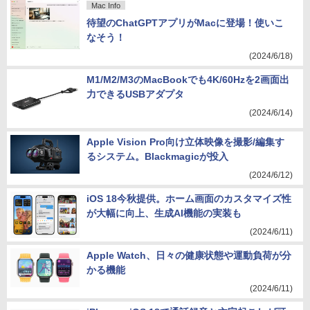
Mac Info
待望のChatGPTアプリがMacに登場！使いこ
なそう！
(2024/6/18)
M1/M2/M3のMacBookでも4K/60Hzを2画面出
力できるUSBアダプタ
(2024/6/14)
Apple Vision Pro向け立体映像を撮影/編集す
るシステム。Blackmagicが投入
(2024/6/12)
iOS 18今秋提供。ホーム画面のカスタマイズ性
が大幅に向上、生成AI機能の実装も
(2024/6/11)
Apple Watch、日々の健康状態や運動負荷が分
かる機能
(2024/6/11)