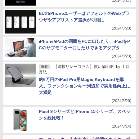
(2024/8/27)
EUのiPhoneユーザーはデフォルトのWebブラ
ウザやアプリストア選択が可能に
(2024/8/23)
iPhone/iPadの画面をPCに出したり、iPadをP
Cのサブモニターにしたりできるアダプタ
(2024/8/23)
【連載リレーコラム】買い物山脈
by
山口
連載
真弘
約6万円のiPad Pro用Magic Keyboardを購
入。ファンクションキー列追加で実用性向上に
大満足
(2024/8/20)
Pixel 9シリーズとiPhone 15シリーズ、スペッ
クを総比較！
(2024/8/14)