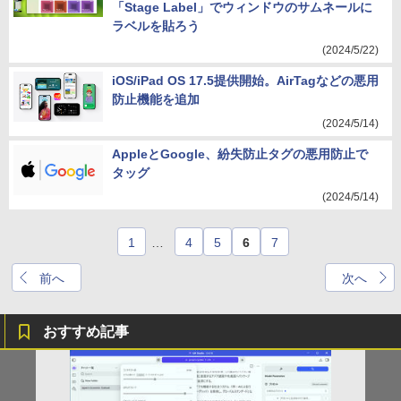
「Stage Label」でウィンドウのサムネールに
ラベルを貼ろう
(2024/5/22)
iOS/iPad OS 17.5提供開始。AirTagなどの悪用
防止機能を追加
(2024/5/14)
AppleとGoogle、紛失防止タグの悪用防止で
タッグ
(2024/5/14)
1
…
4
5
6
7
前へ
次へ
おすすめ記事