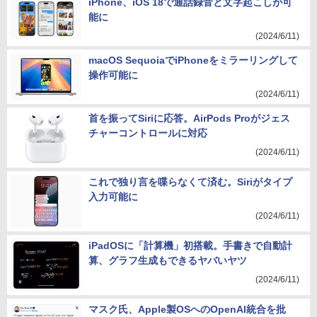
iPhone、iOS 18で通話録音と文字起こしが可
能に
(2024/6/11)
macOS SequoiaでiPhoneをミラーリングして
操作可能に
(2024/6/11)
首を振ってSiriに応答。AirPods Proがジェス
チャーコントロールに対応
(2024/6/11)
これで独り言を喋らなくて済む。Siriがタイプ
入力可能に
(2024/6/11)
iPadOSに「計算機」初搭載。手書きで自動計
算、グラフ生成もできるヤバいヤツ
(2024/6/11)
マスク氏、Apple製OSへのOpenAI統合を批