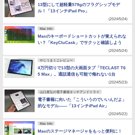
13型にして超軽量579gのフラグシップモデ
ル！「13インチiPad Pro」
(2024/5/24)
Mac Info
Macのキーボードショートカットが覚えられな
い？「KeyCluCask」でサクッと確認しよう
(2024/5/24)
やじうまミニレビュー
4万円切りで13型の大画面タブ「TECLAST T6
5 Max」。通話通信も可能で侮れない1台
(2024/5/23)
山口真弘の電子書籍タッチアンドトライ
電子書籍に向いた「こういうのでいいんだよ」
的なモデル――「13インチiPad Air」
(2024/5/22)
Mac Info
Macのステージマネージャをもっと便利に！