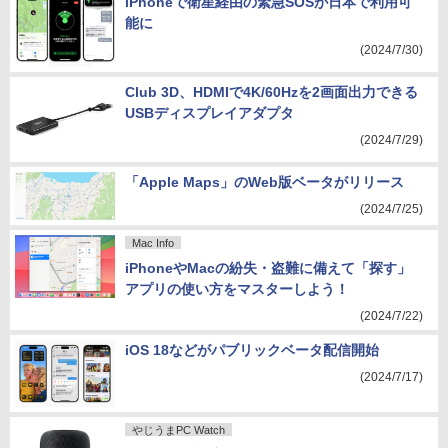
iPhoneで衛星経由の緊急SOSが日本で利用可
能に
(2024/7/30)
Club 3D、HDMIで4K/60Hzを2画面出力できる
USBディスプレイアダプタ
(2024/7/29)
「Apple Maps」のWeb版ベータがリリース
(2024/7/25)
Mac Info
iPhoneやMacの紛失・盗難に備えて「探す」
アプリの使い方をマスターしよう！
(2024/7/22)
iOS 18などがパブリックベータ配信開始
(2024/7/17)
やじうまPC Watch