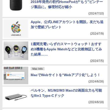
2018年発売の初代HomePodが“もう”ビンテー
ジ製品に。修理対応が縮小
(2024/7/10)
Apple、公式LINEアカウントを開設。友だち追
加で壁紙プレゼント
(2024/7/9)
1週間充電いらずのスマートウォッチ！おすす
め3機種をApple Watchなどと比較検証してみ
た結果……
(2024/7/5)
Mac Info
MacでWebサイトを“Webアプリ化”しよう！
(2024/6/28)
ベルキン、M1/M2/M3 Macの2画面出力も可能
な8in1 Type-Cドック
(2024/6/18)