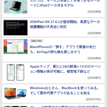
エレコム、キー入力を楽しく学習できるキーボ
ードにiPadケース付きモデル
(2024/8/8)
iOS/iPad OS 17.6.1が提供開始。高度なデータ
保護機能の不具合に対応
(2024/8/8)
Mac Info
Mac/iPhoneの「探す」アプリで家族や友だ
ち、AirTagの持ち物を探し出そう
(2024/8/8)
Appleマップ、新たに16の鉄道/バスのロケーシ
ョン情報が表示可能に。都営地下鉄など
(2024/8/7)
Windowsおじさん、MacBookを使ってみる。
そして案外代替アプリがあることを知る
(2024/7/31)