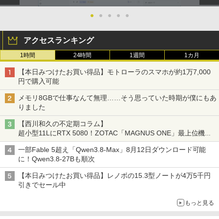
●
●
●
●
●
アクセスランキング
1時間
24時間
1週間
1カ月
【本日みつけたお買い得品】モトローラのスマホが約1万7,000
円で購入可能
メモリ8GBで仕事なんて無理……そう思っていた時期が僕にもあ
りました
【西川和久の不定期コラム】
超小型11LにRTX 5080！ZOTAC「MAGNUS ONE」最上位機の
実力を探る
一部Fable 5超え「Qwen3.8-Max」8月12日ダウンロード可能
に！Qwen3.8-27Bも順次
【本日みつけたお買い得品】レノボの15.3型ノートが4万5千円
引きでセール中
もっと見る