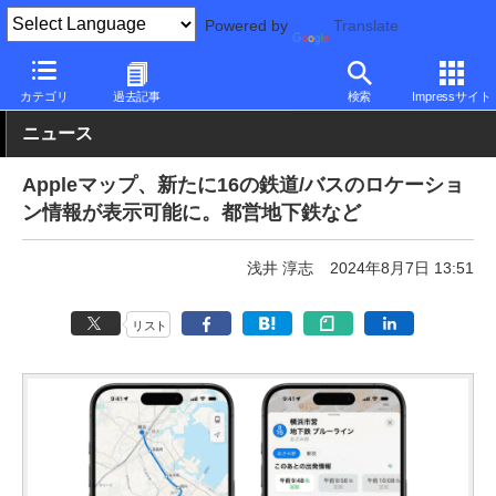
Powered by
Translate
PC Watch
市場
サービス
Apple
カテゴリ
過去記事
検索
Impressサイト
ニュース
Appleマップ、新たに16の鉄道/バスのロケーショ
ン情報が表示可能に。都営地下鉄など
浅井 淳志
2024年8月7日 13:51
リスト