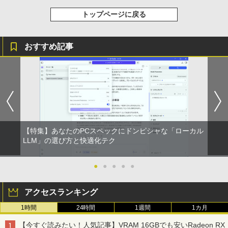
るーとゅーす コードレス ENCノイズキャン
￥572
￥1,117
セリング 自動ペアリング Type-C充電 マイク
トップページに戻る
付き 防水 タッチ式音量調整 スポーツ/通勤/通
学/WEB会議(ホワイト)
On My Road (Stadium ver.)
スーパーの裏でヤニ吸うふたり 9巻 (デジタル
おすすめ記事
￥1,964
版ビッグガンガンコミックス)
【Amazon.co.jp限定】 伊藤園 磨かれて、澄
みきった日本の水 2L 8本 ラベルレス [ ケース
￥250
] [ 水 ] [ ペットボトル ] [ 箱買い ] [ ストック
￥810
Xiaomi シャオミ REDMI Buds 8 Lite ワイヤ
] [ 水分補給 ]
レスイヤホン Bluetooth 5.4 ノイズキャンセ
リング ANC 36時間再生
￥998
￥3,480
【特集】あなたのPCスペックにドンピシャな「ローカル
LLM」の選び方と快適化テク
●
●
●
●
●
アクセスランキング
1時間
24時間
1週間
1カ月
【今すぐ読みたい！人気記事】VRAM 16GBでも安いRadeon RX