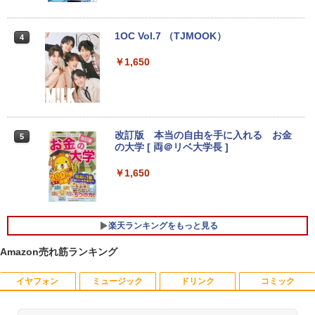
新品第13世代CPU搭載ノートPC Office
付きノートパソコン 初心者向け Window
【クーポン使用で48,260円 8/2～10】タ
3
s11 初期設定済 Webカメラ zoom 日本語
ッチパネル・WEBカメラ・第10世代i5・
2026夏登場★Switch2ドック不要 モバイ
3
1OC Vol.7 （TJMOOK）
4
キーボード 14.1型 Intel Celeron メモリ
16GB・SSD256GB｜Office付き｜DELL
ル ゲーミングモニター 16インチ 144Hz /
8GB SSD1TB(最大) 大容量バッテリービ
OptiPlex 3280 AIO｜21.5型 IPSフルHD
120Hz /60Hz 2k 15.6インチ タッチパネ
￥1,650
ジネス 大学生 プレゼント 学生向け
｜Windows11 Pro｜NVMe SSD 256GB
ル 撥水加工ケース スタンド 非光沢 薄型
｜DVD±RW｜Wi-Fi 6・5GHz対応｜Blue
軽量 VESA ポータブル ps5/Mac/switch/
tooth｜一体型デスクトップパソコン｜
2対応 スピーカー内蔵 kksmart
￥29,800
中古PC 180日保証
￥11,999
￥50,800
改訂版 本当の自由を手に入れる お金
5
【週末限定999円OFF！】 中古パソコン
の大学 [ 両＠リベ大学長 ]
4
中古 ノートパソコン Office付き 第10世
代 薄型 国内メーカー 持ち運び Window
モニター 21.5インチ/23.8インチ/27イン
4
￥1,650
s11 Pro NEC LaVie GN164H8LN Core i
【クーポン使用で53,960円 8/2〜10迄】
チ フルhd 高画質 100Hz VA ノングレア
4
5 8GB 13.3インチ 中古 パソコン ノート
WEBカメラ・第11世代i5・16GB・SSD2
非光沢 スピーカー内蔵 3年保証 ディスプ
パソコン
56GB｜Office付き｜DELL OptiPlex 54
レイ パソコンモニター PCモニター フル
90 AIO｜23.8型 IPSフルHD｜Core i5-11
ハイビジョン 21インチ 液晶モニター ア
楽天ランキングをもっと見る
500T｜Windows11 Pro｜NVMe SSD 25
イリスオーヤマ DT-JF *
￥39,999
6GB｜Wi-Fi 6・5GHz対応｜Bluetooth
Amazon売れ筋ランキング
5.1｜Type-C｜DVD±RW｜一体型PC｜中
￥11,980
古パソコン
ノートパソコン 中古 15.6型 HP ProBoo
イヤフォン
ミュージック
ドリンク
コミック
5
￥56,800
k 250 G7シリーズ 第8世代 Core i5 メモ
リ8GB SSD256B+HDD500GB Windows
kksmart モバイルモニター 自立型 タッ
5