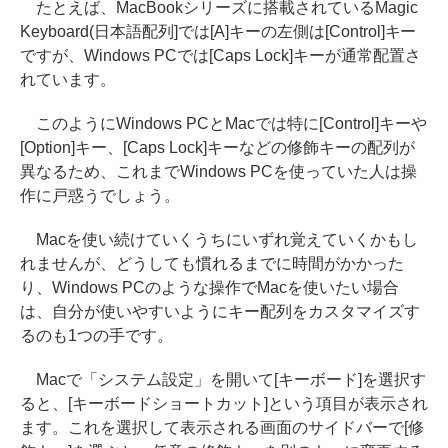
たとえば、MacBookシリーズに搭載されているMagic
Keyboard(日本語配列]では[A]キーの左側は[Control]キー
ですが、Windows PCでは[Caps Lock]キーが通常配置さ
れています。
このようにWindows PCとMacでは特に[Control]キーや
[Option]キー、[Caps Lock]キーなどの修飾キーの配列が
異なるため、これまでWindows PCを使っていた人は操
作に戸惑うでしょう。
Macを使い続けていくうちにいずれ覚えていくかもし
れませんが、どうしても慣れるまでに時間がかかった
り、Windows PCのような操作でMacを使いたい場合
は、自分が使いやすいようにキー配列をカスタマイズす
るのも1つの手です。
Macで「システム設定」を開いて[キーボード]を選択す
ると、[キーボードショートカット]という項目が表示され
ます。これを選択して表示される画面のサイドバーで[修