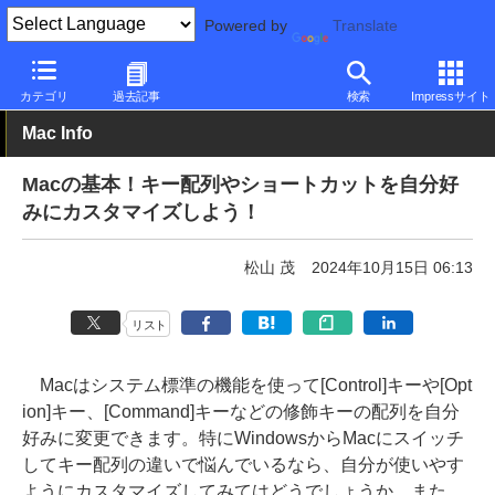
Powered by
Translate
PC Watch
パソコン/タブレット/スマートフォン
モバイルノート
カテゴリ
過去記事
検索
Impressサイト
Mac Info
Macの基本！キー配列やショートカットを自分好
みにカスタマイズしよう！
松山 茂
2024年10月15日 06:13
リスト
Macはシステム標準の機能を使って[Control]キーや[Opt
ion]キー、[Command]キーなどの修飾キーの配列を自分
好みに変更できます。特にWindowsからMacにスイッチ
してキー配列の違いで悩んでいるなら、自分が使いやす
ようにカスタマイズしてみてはどうでしょうか。また、