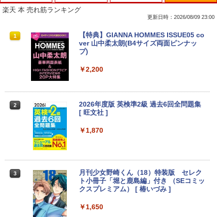
楽天 本 売れ筋ランキング
更新日時：2026/08/09 23:00
【マラソンP5倍/10%オフクーポン】中古
[台数限定★特別価格] デスクトップパソ
モニター 27インチ hdmi PCモニター 10
【特典】GIANNA HOMMES ISSUE05 co
1
1
1
1
ノートパソコン HP ProBook 450 G7 第
コン ★店長おまかせ 最新 Windows11
0Hz 27型 1ソコンモニター ディスプレイ
ver 山中柔太朗(B4サイズ両面ピンナッ
10世代 Core i5 メモリ16GB SSD256GB
第六世代 Corei3 第七世代 第八世代 Core
フルHD FHD VAパネル 非光沢 スリムベ
プ)
Bluetooth HDMI カメラ Wi-Fi 15.6イン
i5 変更可能 高速SSD128GB メモリ4GB
ゼル 液晶モニター vesa対応 壁掛け アー
チ Windows 11 Pro 送料無料 保証付き
USB3.0 DVDドライブ 富士通/NEC/DEL
ム取付可 アイリスオーヤマ LUCA 液晶デ
￥2,200
L/HP等 PC 本体 中古パソコン 中古PC W
ィスプレイ ILD-D27FHT-B *
in11 オフィス WPS Office 格安 中古
￥33,800
￥14,800
￥9,980
2026年度版 英検準2級 過去6回全問題集
2
[ 旺文社 ]
【週末限定999円クーポン！】 中古パソ
2
コン 中古 ノートパソコン Office付き 特
【16%OFF！8/11 1:59まで】AOPEN ゲ
￥1,870
2
価 Webカメラ 高解像度 テンキー 初期設
【訳あり品】中古パソコン | NEC | Mate
ーミングモニター 23.8インチ IPS フル
2
定済み すぐ使える Windows11 Pro 富士
MKM34B-1 | Windows11 | デスクトップ
HD 非光沢 200Hz (144Hz 165Hz 対応) 0.
通 LIFEBOOK A579/A Core i5 8GB 15.6
| 一年保証 | 第7世代 | Core i5 7500 3.4
5ms sRGB 99% AMD FreeSync Premiu
インチ 中古 パソコン ノートパソコン
(〜最大3.8)GHz | MEM:8GB | SSD:256G
m HDR10 HDMI 2.0 DisplayPort 1.2 ス
B | DVD-ROM | 無線LAN:あり | Win11Pr
ピーカー・ヘッドフォン端子搭載 ゼロフ
月刊少女野崎くん（18）特装版 セレク
3
o64bit
レーム スピーカー搭載 VESA 24KG3YX1
￥34,000
ト小冊子「堀と鹿島編」付き （SEコミッ
bmipx
クスプレミアム） [ 椿いづみ ]
￥10,000
￥14,980
￥1,650
【新品】【楽天1位！】ノートパソコン
3