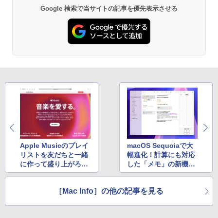
11 Office搭載
チパネル 15.6インチ 軽量770g 収納ケー
Google 検索で当サイトの記事を優先表示させる
ス付 縦置き 背面端子 1920x1080FHD 非
Anker Soundcore P40i オフホワイト
BRUCE WAYNE feat. Flo Milli, ATL Jacob
【Amazon.co.jp限定】 い・ろ・は・す 2L P
薬屋のひとりごと 17巻 (デジタル版ビッグガ
【期間限定P15倍+最大10%OFFクーポ
光沢IPSパネル VESA対応 モバイルディ
￥39,800
5
[Explicit]
ET ラベルレス ×8本
ンガンコミックス)
ン】 【3年保証】APPLE アップル MAC
スプレイ ポータブルモニターType-C/mi
￥7,990
MINI SSD256GB メモリ8GB APPLE Ma
niHDMI PS5/XBOX/Switch/PC/Macなど
￥250
￥1,112
￥770
c OS X 中古 アウトレット 返品 送料無料
対応 GT-156
中古デスクトップパソコン 中古パソコン
デスクトップパソコン デスクトップ PC
￥16,999
Anker Soundcore P31i ブラック
BRUCE WAYNE feat. Flo Milli, ATL Jacob
by Amazon 天然水 ラベルレス 500ml ×24本
異世界居酒屋「のぶ」(22) (角川コミックス・
￥55,000
[Explicit]
富士山の天然水 バナジウム含有 水 ミネラル
エース)
ウォーター ペットボトル 静岡県産 500ミリリ
￥5,990
ットル (Smart Basic)
￥250
￥832
￥1,380
Anker Soundcore Liberty 5 ミッドナイトブ
見知らぬ糸
ONE PIECE モノクロ版 115 (ジャンプコミッ
ラック
クスDIGITAL)
by Amazon 炭酸水 ラベルレス 500ml ×24本
Apple Musicのプレイ
macOS Sequoiaで大
強炭酸水 ペットボトル 500ミリリットル (Sm
￥250
リストを友だちと一緒
幅進化！計算にも対応
art Basic)
￥14,990
￥594
に作って盛り上がろ
した「メモ」の新機能
う！
を活用しよう
￥1,625
［Mac Info］の他の記事を見る
【2026年アップグレード版】AOKIMI ワイヤ
On My Road (Stadium ver.)
HUNTER×HUNTER モノクロ版 39 (ジャンプ
レスイヤホン bluetooth イヤホン V12 小型
コミックスDIGITAL)
by Amazon 天然水ラベルレス 2L×9本
軽量 ブルートゥースHi-Fi 最大36時間再生 ぶ
￥250