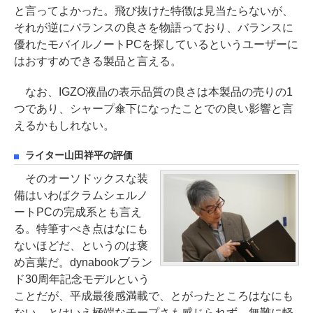
と言ってよかった。飛び抜けた特徴は見当たらないが、
それが逆にバランスの良さを物語っており、バランスに
優れたモバイルノートPCを探しているというユーザーに
はおすすめできる製品と言える。
なお、IGZO液晶の表示品質の良さは本製品の売りの1
つであり、シャープ傘下になったことでの良い影響と言
えるかもしれない。
ライター山田祥平の評価
そのオーソドックスな装
備はいわばクラムシェルノ
ートPCの完成系とも言え
る。特筆すべき点はなにも
ないほどだ、というのは褒
め言葉だ。dynabookブラン
ド30周年記念モデルという
ことだが、平成最後感満載で、とがったところはなにも
ない。とはいえ極端なチープさも感じられず、無難に軽