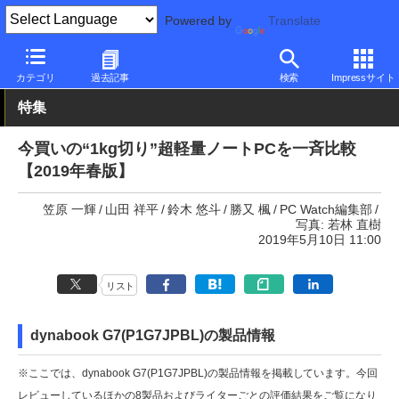
Powered by
Translate
PC Watch
パソコン/タブレット/スマートフォン
モバイルノート
カテゴリ
過去記事
検索
Impressサイト
特集
今買いの“1kg切り”超軽量ノートPCを一斉比較
【2019年春版】
笠原 一輝
山田 祥平
鈴木 悠斗
勝又 楓
PC Watch編集部
写真: 若林 直樹
2019年5月10日 11:00
リスト
dynabook G7(P1G7JPBL)の製品情報
※ここでは、dynabook G7(P1G7JPBL)の製品情報を掲載しています。今回
レビューしているほかの8製品およびライターごとの評価結果をご覧になり