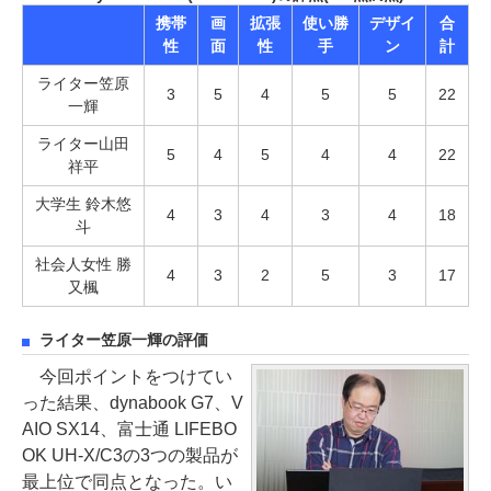
携帯
画
拡張
使い勝
デザイ
合
性
面
性
手
ン
計
ライター笠原
3
5
4
5
5
22
一輝
ライター山田
5
4
5
4
4
22
祥平
大学生 鈴木悠
4
3
4
3
4
18
斗
社会人女性 勝
4
3
2
5
3
17
又楓
ライター笠原一輝の評価
今回ポイントをつけてい
った結果、dynabook G7、V
AIO SX14、富士通 LIFEBO
OK UH-X/C3の3つの製品が
最上位で同点となった。い