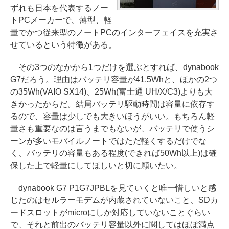
ずれも日本を代表するノー
トPCメーカーで、薄型、軽
量でかつ従来型のノートPCのインターフェイスを充実さ
せているという特徴がある。
その3つのなかから1つだけを選ぶとすれば、dynabook
G7だろう。理由はバッテリ容量が41.5Whと、ほかの2つ
の35Wh(VAIO SX14)、25Wh(富士通 UH/X/C3)よりも大
きかったからだ。結局バッテリ駆動時間は容量に依存す
るので、容量は少しでも大きいほうがいい。もちろん軽
量さも重要なのは言うまでもないが、バッテリで使うシ
ーンが多いモバイルノートではただ軽くするだけでな
く、バッテリの容量もある程度(できれば50Wh以上)は確
保した上で軽量にしてほしいと切に願いたい。
dynabook G7 P1G7JPBLを見ていくと唯一惜しいと感
じたのはセルラーモデムが内蔵されていないこと、SDカ
ードスロットがmicroにしか対応していないことぐらい
で、それと前出のバッテリ容量以外に関してはほぼ満点