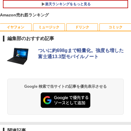
HumanCentric マウンティングブラケッ
5
楽天ランキングをもっと見る
￥30,500
ト インテルNUC対応 VESAモニターアー
【エントリーでポイント100％還元チャ
5
ム延長プレート NUCミニPCコンピュー
ンス】GMKtec G10 ミニPC【AMD Ryz
Amazon売れ筋ランキング
タ対応
en 5 3500U DDR4 16GB 512GB/256GB/
1T SSD】4C/8T 3.7GHz 64GB 16T拡張
イヤフォン
ミュージック
ドリンク
コミック
良品 フルHD 13.3インチ TOSHIBA dyna
Windows11 Pro 8K/4K 3画面出力 LAN *
￥4,900
5
book G83HU Windows11 卓越性能 第1
2 WiFi5 Bluetooth5.0 Nucbox みにpc
編集部のおすすめ記事
1世代Core i5-1135G7 16GB 爆速NVMe
Ryzen 5 N95/N97/N100/4300U/N150よ
式256GB-SSD カメラ 無線Wi-Fi6 リカバ
り高性能
Anker Soundcore P40i オフホワイト
BRUCE WAYNE feat. Flo Milli, ATL Jacob
by Amazon 天然水 ラベルレス 500ml ×24本
薬屋のひとりごと 17巻 (デジタル版ビッグガ
リ Office付き Win11【中古ノートパソコ
ついに約698gまで軽量化。強度も増した
[Explicit]
富士山の天然水 バナジウム含有 水 ミネラル
ンガンコミックス)
ン 中古パソコン 中古PC】税込送料無料
￥61,999
富士通13.3型モバイルノート
ウォーター ペットボトル 静岡県産 500ミリリ
あす楽対応 即日発送（Windows10も対
￥5,990
ットル (Smart Basic)
応可能）
￥250
￥770
￥1,380
￥30,990
Anker Soundcore P31i ブラック
BRUCE WAYNE feat. Flo Milli, ATL Jacob
異世界居酒屋「のぶ」(22) (角川コミックス・
Google 検索で当サイトの記事を優先表示させる
[Explicit]
エース)
【Amazon.co.jp限定】 い・ろ・は・す 2L P
ET ラベルレス ×8本
￥4,990
￥250
￥832
￥1,001
Anker Soundcore Liberty 5 ミッドナイトブ
On My Road (Stadium ver.)
HUNTER×HUNTER モノクロ版 39 (ジャンプ
ラック
コミックスDIGITAL)
by Amazon 天然水ラベルレス 2L×9本
関連記事