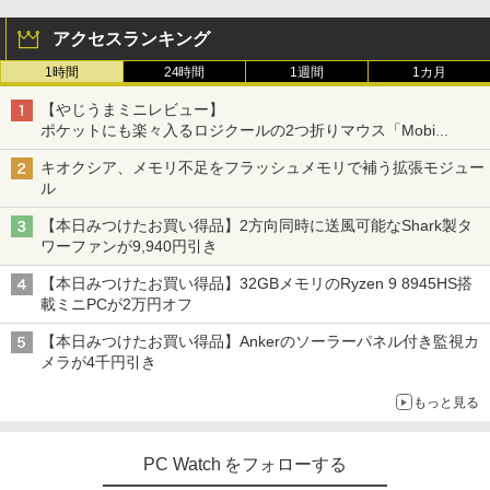
アクセスランキング
1時間
24時間
1週間
1カ月
【やじうまミニレビュー】
ポケットにも楽々入るロジクールの2つ折りマウス「Mobi
Fold」。その気になるギミックとは？
キオクシア、メモリ不足をフラッシュメモリで補う拡張モジュー
ル
【本日みつけたお買い得品】2方向同時に送風可能なShark製タ
ワーファンが9,940円引き
【本日みつけたお買い得品】32GBメモリのRyzen 9 8945HS搭
載ミニPCが2万円オフ
【本日みつけたお買い得品】Ankerのソーラーパネル付き監視カ
メラが4千円引き
もっと見る
PC Watch をフォローする