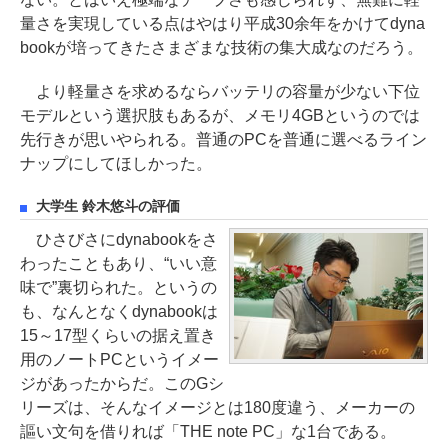
量さを実現している点はやはり平成30余年をかけてdyna
bookが培ってきたさまざまな技術の集大成なのだろう。
より軽量さを求めるならバッテリの容量が少ない下位
モデルという選択肢もあるが、メモリ4GBというのでは
先行きが思いやられる。普通のPCを普通に選べるライン
ナップにしてほしかった。
大学生 鈴木悠斗の評価
ひさびさにdynabookをさ
わったこともあり、“いい意
味で”裏切られた。というの
も、なんとなくdynabookは
15～17型くらいの据え置き
用のノートPCというイメー
ジがあったからだ。このGシ
リーズは、そんなイメージとは180度違う、メーカーの
謳い文句を借りれば「THE note PC」な1台である。