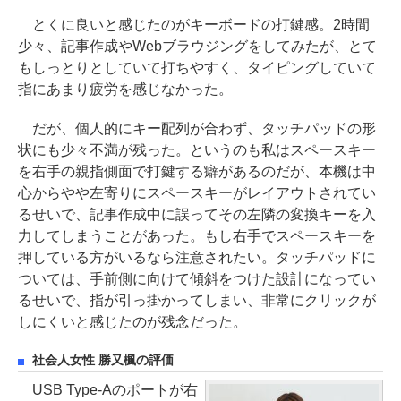
とくに良いと感じたのがキーボードの打鍵感。2時間
少々、記事作成やWebブラウジングをしてみたが、とて
もしっとりとしていて打ちやすく、タイピングしていて
指にあまり疲労を感じなかった。
だが、個人的にキー配列が合わず、タッチパッドの形
状にも少々不満が残った。というのも私はスペースキー
を右手の親指側面で打鍵する癖があるのだが、本機は中
心からやや左寄りにスペースキーがレイアウトされてい
るせいで、記事作成中に誤ってその左隣の変換キーを入
力してしまうことがあった。もし右手でスペースキーを
押している方がいるなら注意されたい。タッチパッドに
ついては、手前側に向けて傾斜をつけた設計になってい
るせいで、指が引っ掛かってしまい、非常にクリックが
しにくいと感じたのが残念だった。
社会人女性 勝又楓の評価
USB Type-Aのポートが右