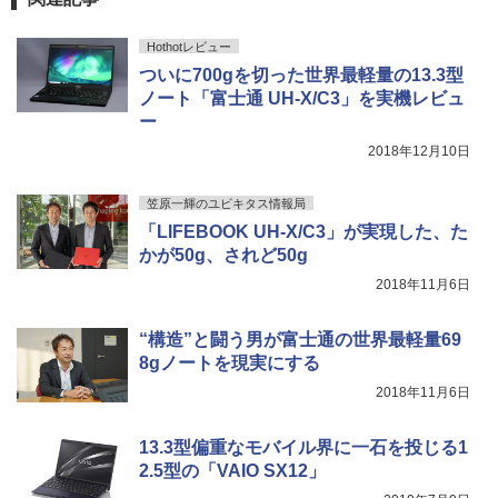
￥250
￥14,990
￥572
￥1,117
Hothotレビュー
ついに700gを切った世界最軽量の13.3型
ノート「富士通 UH-X/C3」を実機レビュ
【2026年アップグレード版】AOKIMI ワイヤ
BUGS LIFE
スーパーの裏でヤニ吸うふたり 9巻 (デジタル
ー
レスイヤホン bluetooth イヤホン V12 小型
版ビッグガンガンコミックス)
コカ・コーラ やかんの麦茶 from 爽健美茶 ラ
軽量 ブルートゥースHi-Fi 最大36時間再生 ぶ
ベルレス 650mlPET×24本
￥250
2018年12月10日
るーとゅーす コードレス ENCノイズキャン
￥810
セリング 自動ペアリング Type-C充電 マイク
￥1,653
付き 防水 タッチ式音量調整 スポーツ/通勤/通
笠原一輝のユビキタス情報局
学/WEB会議(ホワイト)
「LIFEBOOK UH-X/C3」が実現した、た
On My Road (Stadium ver.)
ONE PIECE モノクロ版 115 (ジャンプコミッ
かが50g、されど50g
￥1,964
クスDIGITAL)
by Amazon 炭酸水 ラベルレス 500ml ×24本
強炭酸水 ペットボトル 500ミリリットル (Sm
2018年11月6日
￥250
art Basic)
￥594
Xiaomi シャオミ REDMI Buds 8 Lite ワイヤ
“構造”と闘う男が富士通の世界最軽量69
レスイヤホン Bluetooth 5.4 ノイズキャンセ
￥1,625
リング ANC 36時間再生
8gノートを現実にする
2018年11月6日
￥2,980
13.3型偏重なモバイル界に一石を投じる1
2.5型の「VAIO SX12」