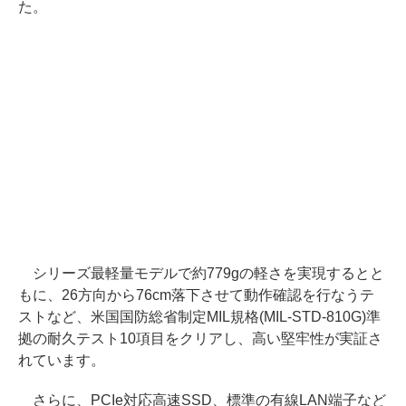
た。
シリーズ最軽量モデルで約779gの軽さを実現するとと
もに、26方向から76cm落下させて動作確認を行なうテ
ストなど、米国国防総省制定MIL規格(MIL-STD-810G)準
拠の耐久テスト10項目をクリアし、高い堅牢性が実証さ
れています。
さらに、PCIe対応高速SSD、標準の有線LAN端子など