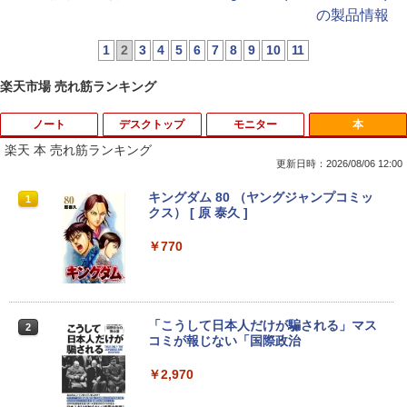
の製品情報
1
2
3
4
5
6
7
8
9
10
11
楽天市場 売れ筋ランキング
ノート
デスクトップ
モニター
本
楽天 本 売れ筋ランキング
更新日時：2026/08/06 12:00
【中古・Aランク】富士通 ARROWS Tab
Windows10 Pro 64BIT HP EliteDesk 70
【お買い物マラソン 連動ポイントアッ
キングダム 80 （ヤングジャンプコミッ
1
1
1
1
Q7310 Aランク 第10世代 Core i5-10210
5 G2 SFF AMD PRO A4-8350B R5 4GB
プ】エレコム モニターアーム 専用 モニ
クス） [ 原 泰久 ]
U メモリ4GB SSD128GB 13.3型 フルHD
SSD 256GB DVD 中古パソコン デスクト
ターマウントホルダー VESA穴無しモニ
タッチパネル Windows11 Office 2019
ップ
ター用 アームなし ブラック ELECOM D
￥770
純正キーボード・ペン付 整備済み品 送料
PA-DPK1327BK
無料
￥12,800
￥1,850
￥29,800
「こうして日本人だけが騙される」マス
2
コミが報じない「国際政治
【★最大100%ポイント】省スペース ミ
2
ニパソコン デル DELL OptiPlex 3050 M
サンワサプライ モニタアーム CR-LA301
2
新品 ノートパソコン office2019 付き Wi
icro 第6世代 Core i3 メモリ:4GB SSD:1
￥2,970
2
ndows11 Pro オフィス搭載 14.1インチ
28GB USB 3.0 DisplayPort HDMI Wi-fi
￥1,960
WEBカメラ内蔵 【到着後レビューでプレ
無線LAN 2画面同時出力可能 Windows1