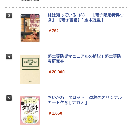
ゼント！】 (平日15時までに決済確認が
0 Windows11 ミニデスクトップ ミニPC
取れたら即日出荷)
￥15,800
妹は知っている（8） 【電子限定特典つ
3
￥29,800
き】 【電子書籍】[ 雁木万里 ]
Dell E1715S/17型パソコンPC モニター
3
薄型小型LED液晶モニタ /1280x1024(VG
￥792
A,DP) SXGA HD/VESA準拠/非光沢/入力
中古パソコン HP ProDesk 400 G7 Small
3
端子D-sub(VGA)/DisplayPort【整備済
【今だけ】全品ポイント10倍 お買い物マ
【Core i3(3.6GHz)/8GB/500GB HDD/Wi
3
み中古品】
ラソン★8/4～8/11★中古パソコン ノー
n11Pro】 HP 当社3ヶ月間保証 イオシス
トPC hp ProBook 450 G7 Core i3 1011
0U メモリ16GB 中古SSD 2.5インチ500
￥6,980
盛土等防災マニュアルの解説 [ 盛土等防
￥18,800
4
GB Windows11 Pro 64bit【送料無料】
災研究会 ]
【1年保証】
￥20,900
￥29,800
【選べる2色 コスパ抜群】モバイルモニ
中古パソコン | HP | ProOne 600 G5 All-i
4
4
ター 15.6インチ フルHD 100%sRGB 非
n-One | Windows11 | 一体型 | 一年保証
光沢IPS パネル Type-C対応 miniHDMI V
| 第9世代 | Core i3 9100T 3.1(～最大3.7)
ESA対応 650g/889g 2色から選択可能 モ
GHz | MEM:8GB | SSD:256GB(NVMe) |
ニター サブディスプレイ テレワーク 在
ちいかわ タロット 22枚のオリジナル
【Windows11】【15.6型大画面】【コス
DVD-ROM | 無線LAN:なし | Webカメラ
5
4
宅勤務 UPERFECT
カード付き [ ナガノ ]
パ重視モデル】 TOSHIBA dynabook B5
内蔵 | フルHD | Win11Pro64Bit | ACアダ
5 第8世代 Core i5 8250U/1.60GHz 16G
プター付属
B SSD256GB M.2 スーパーマルチ Wind
￥8,999
￥1,650
ows11 64bit WPSOffice 15.6インチ HD
￥19,980
カメラ テンキー 無線LAN 中古パソコン
ノートパソコン PC Notebook