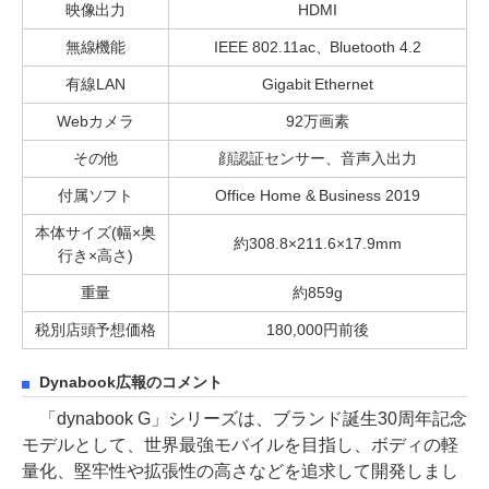
映像出力
HDMI
無線機能
IEEE 802.11ac、Bluetooth 4.2
有線LAN
Gigabit Ethernet
Webカメラ
92万画素
その他
顔認証センサー、音声入出力
付属ソフト
Office Home & Business 2019
本体サイズ(幅×奥
約308.8×211.6×17.9mm
行き×高さ)
重量
約859g
税別店頭予想価格
180,000円前後
Dynabook広報のコメント
「dynabook G」シリーズは、ブランド誕生30周年記念
モデルとして、世界最強モバイルを目指し、ボディの軽
量化、堅牢性や拡張性の高さなどを追求して開発しまし