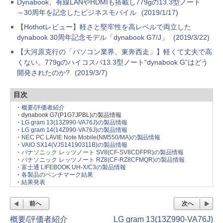
Dynabook、有線LANやHDMIも搭載し779gの13.3型ノート
～30周年を記念したビジネスモバイル
(2019/1/17)
【Hothotレビュー】軽さと堅牢性を高レベルで両立した
dynabook 30周年記念モデル「dynabook G7/J」
(2019/3/22)
【大河原克行の「パソコン業界、東奔西走」】軽くて丈夫で高
くない。779gのハイコスパ13.3型ノート“dynabook G”はどう
開発されたのか?
(2019/3/7)
目次
・
概要/評価者紹介
・dynabook G7(P1G7JPBL)の製品情報
・
LG gram 13(13Z990-VA76J)の製品情報
・
LG gram 14(14Z990-VA76J)の製品情報
・
NEC PC LAVIE Note Mobile(NM550/MA)の製品情報
・
VAIO SX14(VJS14190311B)の製品情報
・
パナソニック レッツノート SV8(CF-SV8CDFPR)の製品情報
・
パナソニック レッツノート RZ8(CF-RZ8CFMQR)の製品情報
・
富士通 LIFEBOOK UH-X/C3の製品情報
・
各製品のベンチマーク結果
・
結果発表
前へ
次へ
概要/評価者紹介
LG gram 13(13Z990-VA76J)