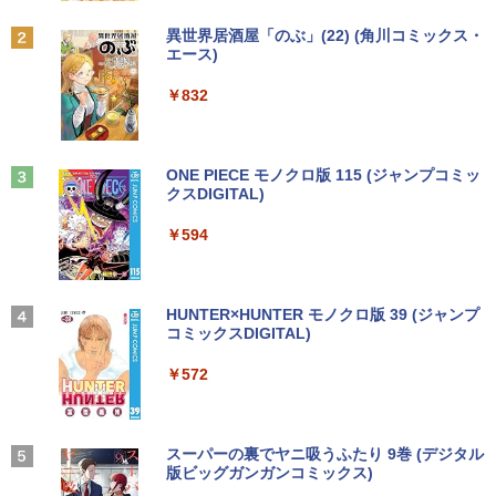
ー シークレット 22-23型ワイド フルHD
されかけたがギフト『無限ガチャ』でレ
（1920x1080） HDMI指定可 ノングレア
ベル9999の仲間達を手に入れて元パーテ
Anker Soundcore P31i ブラック
BRUCE WAYNE feat. Flo Milli, ATL Jacob
異世界居酒屋「のぶ」(22) (角川コミックス・
EIZO IIYAMA 三菱 富士通 NEC IO-DATA
ィーメンバーと世界に復讐＆『ざま
LTE対応 中古美品 / タッチ 10.5インチ M
【エントリーでポイント100％還元チャ
2
2
[Explicit]
エース)
【Amazon.co.jp限定】 い・ろ・は・す 2L P
Dell HP PHILIPS等 液晶ディスプレイ
ぁ！』します！【電子書籍】
icrosoft Surface GO2 Model.1927 フル
ンス】GMKtec G10 ミニPC【AMD Ryz
ET ラベルレス ×8本
￥5,990
【中古】
HD対応WUXGA/ 第8世代CoreM3-8100
en 5 3500U DDR4 16GB 512GB/256GB/
￥250
￥832
Y/ 8GB/ 爆速NVMe 128GB-SSD/ カメラ/
1T SSD】4C/8T 3.7GHz 64GB 16T拡張
￥792
￥1,112
Wi-Fi6/ Office付きWindows11/ Win11
Windows11 Pro 8K/4K 3画面出力 LAN *
￥4,480
中古ノートパソコン 中古パソコン 中古P
2 WiFi5 Bluetooth5.0 Nucbox みにpc
C タブレット 税込送料無料 即日発送
Ryzen 5 N95/N97/N100/4300U/N150よ
り高性能
Anker Soundcore Liberty 5 ミッドナイトブ
On My Road (Stadium ver.)
ONE PIECE モノクロ版 115 (ジャンプコミッ
【漫画全巻セット】【中古】NARUTO
3
ラック
クスDIGITAL)
by Amazon 天然水ラベルレス 2L×9本
￥20,990
Yoothi 互換品 液晶 15.6インチ N156BG
（ナルト） ＜1〜72巻完結＞ 岸本斉史
3
￥61,999
￥250
A-EB3 NT156WHM-N30 NT156WHM-N3
￥14,990
￥594
4 NT156WHM-N35 NT156WHM-N40 NT
￥1,117
￥20,750
156WHM-N44 BOE076E 対応 45% NTS
C 60Hz 1920x1080 FullHD IPS LED LC
【期間限定P15倍+最大10%OFFクーポ
3
D 液晶ディスプレイ 修理交換用液晶パネ
ン】 【3年保証】東芝 TOSHIBA DYNAB
HP ProOne 600 G6 AIO 21.5インチ 第1
3
ル
OOK DYNABOOK B65/DN SSD256GB
0世代 Core i5 メモリ16GB Nvme M.2 S
【2026年アップグレード版】AOKIMI ワイヤ
On My Road (Stadium ver.)
HUNTER×HUNTER モノクロ版 39 (ジャンプ
【いたわりセット付き】1年をおいしくす
4
メモリ8GB Core i5 Windows 11 Pro 中
SD 512GB Office付き Webカメラ WiFi
レスイヤホン bluetooth イヤホン V12 小型
コミックスDIGITAL)
by Amazon 炭酸水 ラベルレス 500ml ×24本
こやかに過ごす養生手帳2027 （インプレ
古 アウトレット 返品 送料無料 中古ノー
Type-C Windows11 一体型 中古パソコ
軽量 ブルートゥースHi-Fi 最大36時間再生 ぶ
￥10,000
強炭酸水 ペットボトル 500ミリリットル (Sm
￥250
ス手帳2027） [ 久保奈穂実 ]
トパソコン 中古パソコン ノートパソコン
ン
るーとゅーす コードレス ENCノイズキャン
art Basic)
￥572
ノート ノートPC OFFICE付き
セリング 自動ペアリング Type-C充電 マイク
￥3,080
付き 防水 タッチ式音量調整 スポーツ/通勤/通
￥48,800
￥1,625
学/WEB会議(ホワイト)
￥27,500
【1,000円クーポン＋ポイント最大31.5%
4
還元！】PCモニター 液晶ディスプレイ 2
BUGS LIFE
スーパーの裏でヤニ吸うふたり 9巻 (デジタル
￥1,964
4インチ VA FHD 1080P フルHD 非光沢
版ビッグガンガンコミックス)
【Amazon.co.jp限定】 伊藤園 磨かれて、澄
【中古】HUNTER×HUNTER(ハンターハ
5
ディスプレイ（100Hz/VGA/HDMI1.4 ブ
Win11搭載 デスクトップパソコン一体型
みきった日本の水 2L 8本 ラベルレス [ ケース
4
￥250