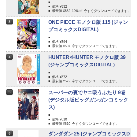
価格 ¥
832
最安値 ¥
832
10%
off
今すぐダウンロードできます。
ONE PIECE モノクロ版 115 (ジャン
3
プコミックスDIGITAL)
価格 ¥
594
最安値 ¥
594
今すぐダウンロードできます。
HUNTER×HUNTER モノクロ版 39
4
(ジャンプコミックスDIGITAL)
価格 ¥
572
最安値 ¥
572
今すぐダウンロードできます。
スーパーの裏でヤニ吸うふたり 9巻
5
(デジタル版ビッグガンガンコミック
ス)
価格 ¥
810
最安値 ¥
810
今すぐダウンロードできます。
ダンダダン 25 (ジャンプコミックスD
6