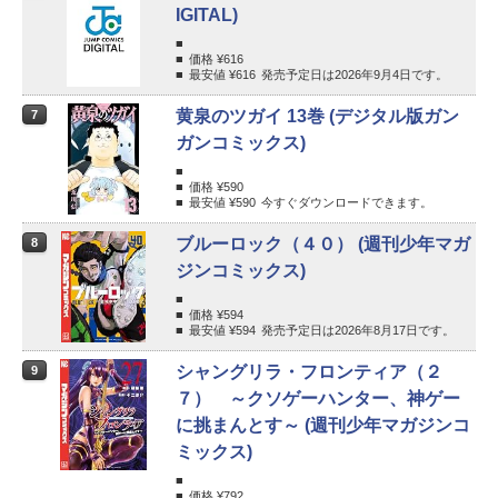
IGITAL)
価格 ¥
616
最安値 ¥
616
発売予定日は2026年9月4日です。
黄泉のツガイ 13巻 (デジタル版ガン
7
ガンコミックス)
価格 ¥
590
最安値 ¥
590
今すぐダウンロードできます。
ブルーロック（４０） (週刊少年マガ
8
ジンコミックス)
価格 ¥
594
最安値 ¥
594
発売予定日は2026年8月17日です。
シャングリラ・フロンティア（２
9
７） ～クソゲーハンター、神ゲー
に挑まんとす～ (週刊少年マガジンコ
ミックス)
価格 ¥
792