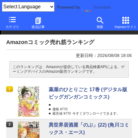
Powered by
Translate
カテゴリ
過去記事
検索
Impressサイト
ランキング
Amazonコミック売れ筋ランキング
更新日時：2026/08/08 18:06
このランキングは、Amazonが提供している商品検索APIによる、ゲ
ーミングデバイスのAmazon販売ランキングです。
薬屋のひとりごと 17巻 (デジタル版
1
ビッグガンガンコミックス)
価格 ¥
770
最安値 ¥
770
今すぐダウンロードできます。
異世界居酒屋「のぶ」(22) (角川コミ
2
ックス・エース)