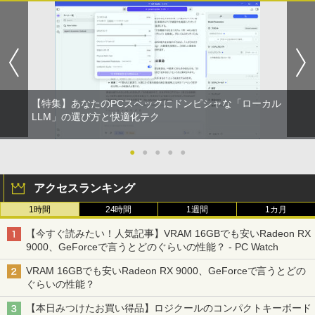
【特集】あなたのPCスペックにドンピシャな「ローカル
LLM」の選び方と快適化テク
●
●
●
●
●
アクセスランキング
1時間
24時間
1週間
1カ月
【今すぐ読みたい！人気記事】VRAM 16GBでも安いRadeon RX
9000、GeForceで言うとどのぐらいの性能？ - PC Watch
VRAM 16GBでも安いRadeon RX 9000、GeForceで言うとどの
ぐらいの性能？
【本日みつけたお買い得品】ロジクールのコンパクトキーボード