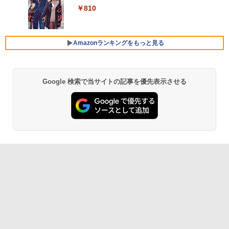
ンター)/漫画全巻セット◆C≪1〜39巻
ルーライト軽減 フリッカーレス VESA対
超得2,000円OFF&P2倍｜レッツノート｜
デスクトップ新品 Office付き 24型フルH
] [ 水 ] [ ペットボトル ] [ 箱買い ] [ ストック
4
￥810
（既刊）≫【即納】【コンビニ受取/郵便
応 Adaptive Sync対応 4000:1コントラ
Microsoft office 2019 H&B付き｜中古
D液晶一体型 デスクトップパソコン Core
Xiaomi シャオミ REDMI Buds 8 Lite ワイヤ
] [ 水分補給 ]
局受取対応】
スト チルト調節可 PCモニター KTC H24
ノートパソコン Windows11 office付｜
i7 3615MQ メモリ16GB SSD512GB US
レスイヤホン Bluetooth 5.4 ノイズキャンセ
V27
メモリ8GB SSD256GB｜Panasonic Le
B 3.0 無線搭載 初心者向け 初期設定済み
リング ANC 36時間再生
￥998
￥20,900
t's note｜中古ノートパソコン 軽量 薄型
テレワーク応援 在宅勤務
Amazonランキングをもっと見る
｜モバイルPC｜ノートパソコン B5サイ
￥10,143
￥3,480
ズ｜パソコン｜中古パソコン｜中古PC
￥52,999
￥29,800
Google 検索で当サイトの記事を優先表示させる
液晶ディスプレイ 23インチ ディスプレ
5
イ フィリップス 液晶モニター パソコン
【週末限定999円OFF！】 最新マイクロ
5
モニター ゲーミングモニター PCモニタ
ソフトオフィス2024付き microsoft offi
ー 23.8 1920×1080 HDMI D-Sub ブラッ
MS Office 2024 H&B 搭載｜中古ノート
ce付き 中古パソコン 中古 デスクトップ
5
ク スピーカー：なし 24E2N2100/11
パソコン Windows11 Office付｜Core i5
パソコン 最新オフィス 第10世代 国内メ
第8世代 以降 SSD 512GB メモリ 8GB｜
ーカー 安心サポート 高品質 Windows11
DELL Latitude 3500｜中古パソコン 中
Pro NEC Mate MKH29B-9 Core i7 16G
￥11,480
古 ノートパソコン 無線 15.6インチ HD
B 中古 パソコン デスクトップパソコン
テンキー WEBカメラ Bluetooth HDMI
タイプC｜Word Excel PowerPoint
￥84,000
￥33,800