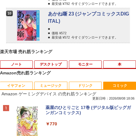
最安値 ¥
792
今すぐダウンロードできます。
あかね噺 23 (ジャンプコミックスDIG
10
ITAL)
価格 ¥
572
最安値 ¥
572
今すぐダウンロードできます。
楽天市場 売れ筋ランキング
ノート
デスクトップ
モニター
本
Amazon売れ筋ランキング
イヤフォン
ミュージック
ドリンク
コミック
【★最大100%ポイント】【新生活応援・
中古パソコン | Dell | OptiPlex 3070 SFF
引き出し付きモニター台(NM01 ミドルブ
MAZZEL 1st photobook with ZEAL [
1
1
1
1
Amazon ゲーミングデバイス の売れ筋ランキング
2026】【Office 2019 H&B】富士通 MU
| Windows11 | デスクトップ | 一年保証 |
ラウン) 【玄関先迄納品】 ニトリ
MAZZEL ]
937/Celeron 3865U/メモリ:4GB/8GB/S
第9世代 | Core i5 9500 3.0(〜最大4.4)G
更新日時：2026/08/08 18:06
SD:128GB/256GB/512GB/1TB/13.3型/
Hz | MEM:8GB | SSD:512GB(新品) | DV
￥2,990
￥4,950
Anker Soundcore P40i オフホワイト
BRUCE WAYNE feat. Flo Milli, ATL Jacob
by Amazon 天然水 ラベルレス 500ml ×24本
薬屋のひとりごと 17巻 (デジタル版ビッグガ
フルHD/wifi/HDMI/USB3.0/中古 ノート
Dマルチ | 無線LAN:なし | Win11Pro64Bi
[Explicit]
富士山の天然水 バナジウム含有 水 ミネラル
ンガンコミックス)
パソコン/モバイルPC/Windows11
t | VGA追加モデル
ウォーター ペットボトル 静岡県産 500ミリリ
￥7,990
ットル (Smart Basic)
￥250
￥770
￥9,999
￥34,980
【超特価】厳選大手メーカー 液晶モニタ
信じていた仲間達にダンジョン奥地で殺
2
2
￥1,380