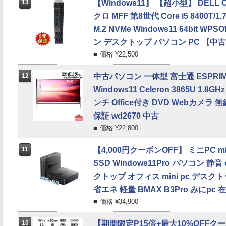
13
【Windows11】 【超小型】 DELL Opt
クロ MFF 第8世代 Core i5 8400T/1.
M.2 NVMe Windows11 64bit WP
ン デスクトップ パソコン PC 【中
価格 ¥
22,500
12
中古パソコン 一体型 富士通 ESPRIMO
Windows11 Celeron 3865U 1.8G
ンチ Office付き DVD Webカメラ 無線
保証 wd2670 中古
価格 ¥
22,800
11
【4,000円クーポンOFF】 ミニPC min
SSD Windows11Pro パソコン 静音
クトップ オフィス mini pc デスクト
省エネ 軽量 BMAX B3Pro みにpc
価格 ¥
34,900
10
【期間限定P15倍+最大10%OFFク