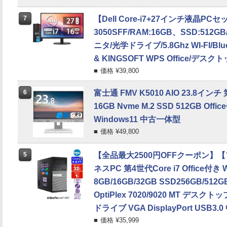
7
【Dell Core-i7+27インチ液晶PC
3050SFF/RAM:16GB、SSD:51
ニタ/光学ドライブ/5.8Ghz WI-FI/Bluet
& KINGSOFT WPS Office/デ
価格 ¥
39,800
6
富士通 FMV K5010 AIO 23.8インチ 
16GB Nvme M.2 SSD 512GB Off
Windows11 中古一体型
価格 ¥
49,800
5
【全品最大2500円OFFクーポン】
ネスPC 第4世代Core i7 Office付き 
8GB/16GB/32GB SSD256GB/512G
OptiPlex 7020/9020 MT デスク
ドライブ VGA DisplayPort USB3
価格 ¥
35,999