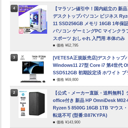
4
【マラソン値引中！国内組立の 新品
デスクトップパソコン ビジネス Ryzen5 
11 SSD256GB メモリ 16GB 1
パソコン ゲーミングPC マインクラフ
スポーツ おしゃれ 入門用 本体のみ
価格 ¥
62,795
3
[VETESA正規販売店]デスクトップパ
Windows11 27型 Core i7 第4世代 
SSD512GB 初期設定済 ホワイト 
価格 ¥
69,800
2
【公式・メーカー直販・送料無料】
office付き 新品 HP OmniDesk M02-
Ryzen 5 8500G 16GB 1TB 
転送不可 (型番:B87KYPA)
価格 ¥
143,900