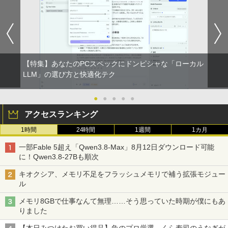
【特集】あなたのPCスペックにドンピシャな「ローカル
LLM」の選び方と快適化テク
●
●
●
●
●
アクセスランキング
1時間
24時間
1週間
1カ月
一部Fable 5超え「Qwen3.8-Max」8月12日ダウンロード可能
に！Qwen3.8-27Bも順次
キオクシア、メモリ不足をフラッシュメモリで補う拡張モジュー
ル
メモリ8GBで仕事なんて無理……そう思っていた時期が僕にもあ
りました