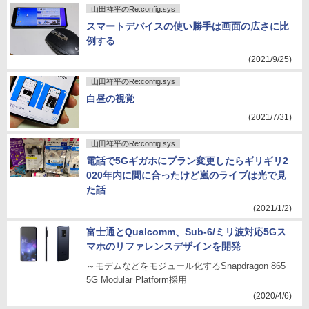
山田祥平のRe:config.sys
スマートデバイスの使い勝手は画面の広さに比
例する
(2021/9/25)
山田祥平のRe:config.sys
白昼の視覚
(2021/7/31)
山田祥平のRe:config.sys
電話で5Gギガホにプラン変更したらギリギリ2
020年内に間に合ったけど嵐のライブは光で見
た話
(2021/1/2)
富士通とQualcomm、Sub-6/ミリ波対応5Gス
マホのリファレンスデザインを開発
～モデムなどをモジュール化するSnapdragon 865
5G Modular Platform採用
(2020/4/6)