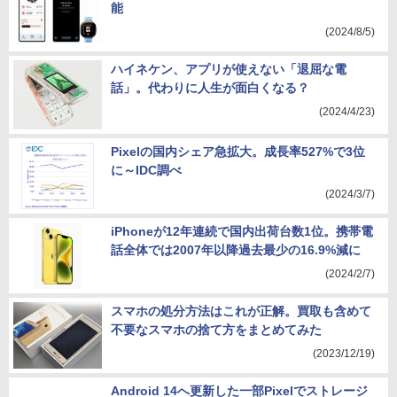
能
(2024/8/5)
ハイネケン、アプリが使えない「退屈な電
話」。代わりに人生が面白くなる？
(2024/4/23)
Pixelの国内シェア急拡大。成長率527%で3位
に～IDC調べ
(2024/3/7)
iPhoneが12年連続で国内出荷台数1位。携帯電
話全体では2007年以降過去最少の16.9%減に
(2024/2/7)
スマホの処分方法はこれが正解。買取も含めて
不要なスマホの捨て方をまとめてみた
(2023/12/19)
Android 14へ更新した一部Pixelでストレージ