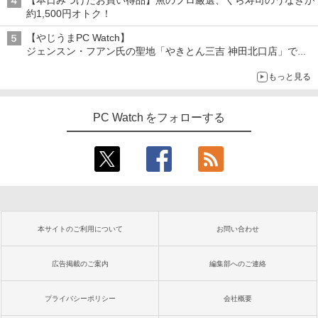
【本日みつけたお買い得品】魚のプロ厳選、くら寿司のうなぎが
約1,500円オトク！
【やじうまPC Watch】
ジェンスン・フアン氏の聖地「やきとん三吉 神田北口店」で
「ご来店記念コース」を娘と堪能
もっと見る
～コース名を変更したのはNVIDIAに怒られたからではない
PC Watch をフォローする
本サイトのご利用について
お問い合わせ
広告掲載のご案内
編集部へのご連絡
プライバシーポリシー
会社概要