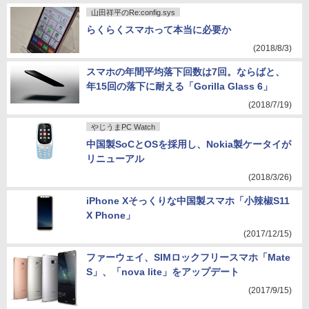
山田祥平のRe:config.sys
らくらくスマホって本当に必要か
(2018/8/3)
スマホの年間平均落下回数は7回。ならばと、
年15回の落下に耐える「Gorilla Glass 6」
(2018/7/19)
やじうまPC Watch
中国製SoCとOSを採用し、Nokia製ケータイが
リニューアル
(2018/3/26)
iPhone Xそっくりな中国製スマホ「小辣椒S11
X Phone」
(2017/12/15)
ファーウェイ、SIMロックフリースマホ「Mate
S」、「nova lite」をアップデート
(2017/9/15)