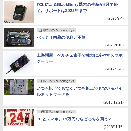
TCLによるBlackBerry端末の生産が8月で終
了。サポートは2022年まで
(2020/2/4)
山田祥平のRe:config.sys
バッテリ内蔵の便利と不便
(2020/1/18)
上海問屋、ペルチェ素子で強力に冷やすスマホ
クーラー
(2019/6/26)
山田祥平のRe:config.sys
いつも以下でもなくいつも以上でもないモバイ
ルネットワークを
(2018/12/21)
山田祥平のRe:config.sys
PCとスマホ、15万円ならどっちを買う?
(2018/11/16)