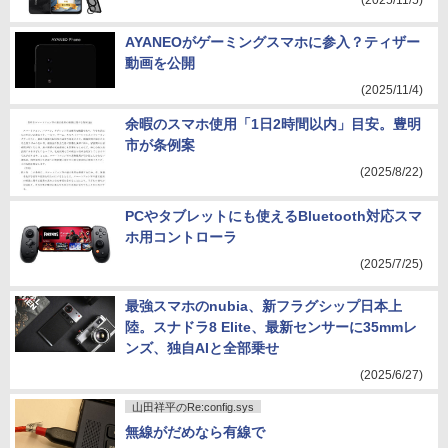
(2025/11/5)
AYANEOがゲーミングスマホに参入？ティザー
動画を公開
(2025/11/4)
余暇のスマホ使用「1日2時間以内」目安。豊明
市が条例案
(2025/8/22)
PCやタブレットにも使えるBluetooth対応スマ
ホ用コントローラ
(2025/7/25)
最強スマホのnubia、新フラグシップ日本上
陸。スナドラ8 Elite、最新センサーに35mmレ
ンズ、独自AIと全部乗せ
(2025/6/27)
山田祥平のRe:config.sys
無線がだめなら有線で