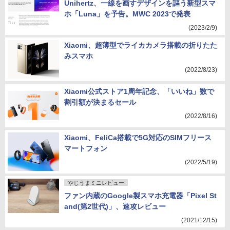
Unihertz、一線を画すデザインを謳う新型スマ
ホ「Luna」を予告。MWC 2023で発表
(2023/2/9)
Xiaomi、超薄型でライカカメラ搭載の折りたた
みスマホ
(2022/8/23)
Xiaomi公式ストア1周年記念、「いいね」数で
割引額が決まるセール
(2022/8/16)
Xiaomi、FeliCa搭載で5G対応のSIMフリース
マートフォン
(2022/5/19)
やじうまミニレビュー
ファン内蔵のGoogle製スマホ充電器「Pixel St
and(第2世代)」、速攻レビュー
(2021/12/15)