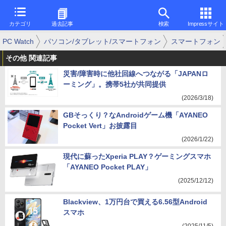
カテゴリ
過去記事
検索
Impressサイト
PC Watch
パソコン/タブレット/スマートフォン
スマートフォン
その他 関連記事
災害/障害時に他社回線へつながる「JAPANロ
ーミング」。携帯5社が共同提供
(2026/3/18)
GBそっくり？なAndroidゲーム機「AYANEO
Pocket Vert」お披露目
(2026/1/22)
現代に蘇ったXperia PLAY？ゲーミングスマホ
「AYANEO Pocket PLAY」
(2025/12/12)
Blackview、1万円台で買える6.56型Android
スマホ