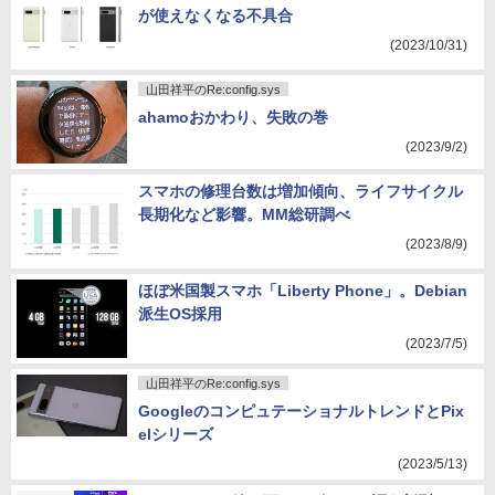
が使えなくなる不具合
(2023/10/31)
山田祥平のRe:config.sys
ahamoおかわり、失敗の巻
(2023/9/2)
スマホの修理台数は増加傾向、ライフサイクル
長期化など影響。MM総研調べ
(2023/8/9)
ほぼ米国製スマホ「Liberty Phone」。Debian
派生OS採用
(2023/7/5)
山田祥平のRe:config.sys
GoogleのコンピュテーショナルトレンドとPix
elシリーズ
(2023/5/13)