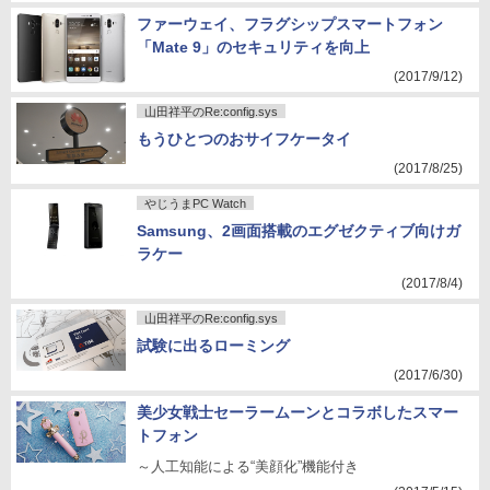
ファーウェイ、フラグシップスマートフォン
「Mate 9」のセキュリティを向上
(2017/9/12)
山田祥平のRe:config.sys
もうひとつのおサイフケータイ
(2017/8/25)
やじうまPC Watch
Samsung、2画面搭載のエグゼクティブ向けガ
ラケー
(2017/8/4)
山田祥平のRe:config.sys
試験に出るローミング
(2017/6/30)
美少女戦士セーラームーンとコラボしたスマー
トフォン
～人工知能による“美顔化”機能付き