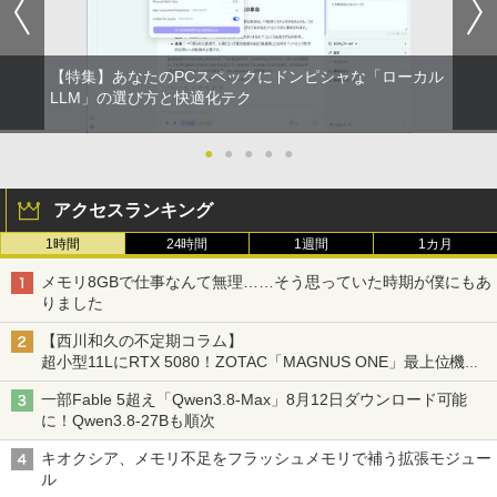
【特集】あなたのPCスペックにドンピシャな「ローカル
LLM」の選び方と快適化テク
●
●
●
●
●
アクセスランキング
1時間
24時間
1週間
1カ月
メモリ8GBで仕事なんて無理……そう思っていた時期が僕にもあ
りました
【西川和久の不定期コラム】
超小型11LにRTX 5080！ZOTAC「MAGNUS ONE」最上位機の
実力を探る
一部Fable 5超え「Qwen3.8-Max」8月12日ダウンロード可能
に！Qwen3.8-27Bも順次
キオクシア、メモリ不足をフラッシュメモリで補う拡張モジュー
ル