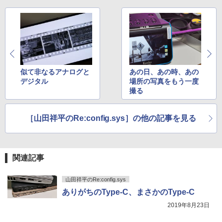
ラック
クスDIGITAL)
by Amazon 炭酸水 ラベルレス 500ml ×24本
強炭酸水 ペットボトル 500ミリリットル (Sm
￥250
art Basic)
￥14,990
￥594
￥1,625
【2026年アップグレード版】AOKIMI ワイヤ
On My Road (Stadium ver.)
HUNTER×HUNTER モノクロ版 39 (ジャンプ
レスイヤホン bluetooth イヤホン V12 小型
コミックスDIGITAL)
by Amazon 天然水ラベルレス 2L×9本
軽量 ブルートゥースHi-Fi 最大36時間再生 ぶ
似て非なるアナログと
あの日、あの時、あの
￥250
るーとゅーす コードレス ENCノイズキャン
デジタル
場所の写真をもう一度
￥572
￥1,117
セリング 自動ペアリング Type-C充電 マイク
撮る
付き 防水 タッチ式音量調整 スポーツ/通勤/通
学/WEB会議(ホワイト)
BUGS LIFE
スーパーの裏でヤニ吸うふたり 9巻 (デジタル
［山田祥平のRe:config.sys］の他の記事を見る
￥1,964
版ビッグガンガンコミックス)
コカ・コーラ やかんの麦茶 from 爽健美茶 ラ
ベルレス 650mlPET×24本
￥250
￥810
Xiaomi シャオミ REDMI Buds 8 Lite ワイヤ
￥2,009
関連記事
レスイヤホン Bluetooth 5.4 ノイズキャンセ
リング ANC 36時間再生
山田祥平のRe:config.sys
￥2,980
ありがちのType-C、まさかのType-C
2019年8月23日