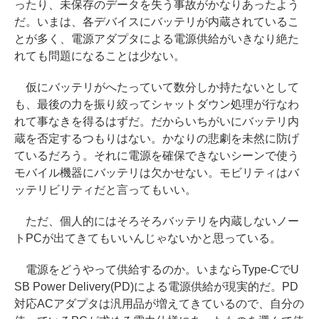
ったり、未保存のデータを失う事故がかなりあったよう
だ。いまは、各デバイスにバッテリが内蔵されているこ
とが多く、電源アダプタによる電源供給がいきなり絶た
れても問題になることは少ない。
仮にバッテリがへたっていて数分しか持たないとして
も、最後の力を振り絞ってシャットダウン処理が行なわ
れて事なきを得るはずだ。だからいちがいにバッテリ内
蔵を否定するつもりはない。かなりの悲劇を未然に防げ
ているだろう。それに電源を確保できないシーンで使う
モバイル機器にバッテリは欠かせない。モビリティはバ
ッテリビリティだと言ってもいい。
ただ、個人的にはそろそろバッテリを内蔵しないノー
トPCが出てきてもいいんじゃないかと思っている。
電源をどうやって供給するのか。いまならType-CでU
SB Power Delivery(PD)による電源供給が現実的だ。PD
対応ACアダプタは汎用品が増えてきているので、自分の