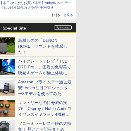
【本日みつけたお買い得品】Ankerのソーラー
パネル付き監視カメラが4千円引き
もっと見る
Special Site
鳥肌ものの「DENON
HOME」サウンドを体感し
た！
ハイグレードテレビ「TCL
Q7D Pro」。圧巻の色彩美で
映画＆ゲームが極上体験に
Amazon プライムデー過去最
安! Anker注目プロジェクタ
ー3モデルを使ってみた
エントリーなのに脅威の実
力!「Osprey」Noble Audioワ
イヤレスイヤフォン4機種を
一気に聴く
ソニーミラーレス一眼の大特
集！ 見どころ記事まとめ