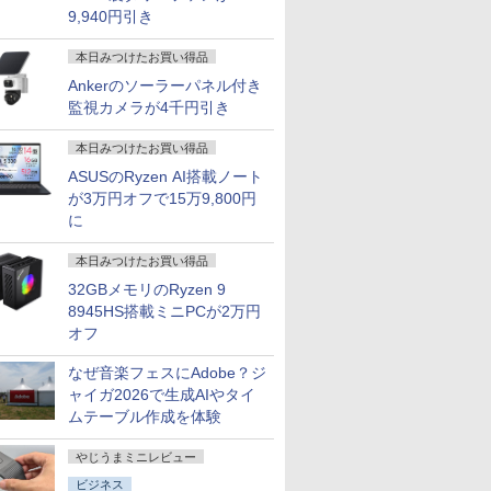
9,940円引き
本日みつけたお買い得品
Ankerのソーラーパネル付き
監視カメラが4千円引き
本日みつけたお買い得品
ASUSのRyzen AI搭載ノート
が3万円オフで15万9,800円
に
本日みつけたお買い得品
32GBメモリのRyzen 9
8945HS搭載ミニPCが2万円
オフ
なぜ音楽フェスにAdobe？ジ
ャイガ2026で生成AIやタイ
ムテーブル作成を体験
やじうまミニレビュー
ビジネス