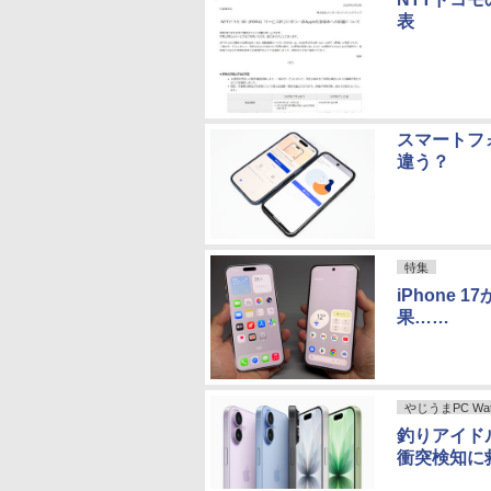
表
スマートフォ
違う？
特集
iPhone
果……
やじうまPC Wat
釣りアイド
衝突検知に