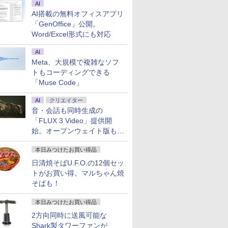
AI
AI搭載の無料オフィスアプリ
「GenOffice」公開。
Word/Excel形式にも対応
AI
Meta、大規模で複雑なソフ
トもコーディングできる
「Muse Code」
AI
クリエイター
音・会話も同時生成の
「FLUX 3 Video」提供開
始。オープンウェイト版も計
画
本日みつけたお買い得品
日清焼そばU.F.O.の12個セッ
トがお買い得。マルちゃん焼
そばも！
本日みつけたお買い得品
2方向同時に送風可能な
Shark製タワーファンが