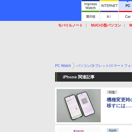
モバイルノート
NUC/小型パソコン
M
SSD
キーボード
マウス
PC Watch
パソコン/タブレット/スマートフォ
iPhone 関連記事
特集
機種変更時
移すには…
Apple