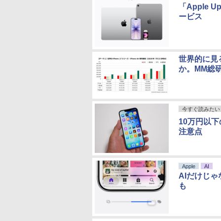
「Apple 
ービス
世界的に見る
か。MM総
今すぐ読みたい
10万円以下
注意点
Apple
AI
AIだけじゃ
も