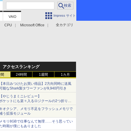
Impress サイト
全カテゴリ
CPU
Microsoft Office
アクセスランキング
時間
24時間
1週間
1カ月
【本日みつけたお買い得品】2方向同時に送風
可能なShark製タワーファンが9,940円引き
【やじうまミニレビュー】
ポケットにも楽々入るロジクールの2つ折りマ
ウス「Mobi Fold」。その気になるギミックと
キオクシア、メモリ不足をフラッシュメモリで
は？
補う拡張モジュール
メモリ8GBで仕事なんて無理……そう思ってい
た時期が僕にもありました