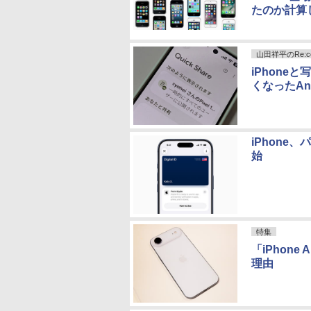
たのか計算
山田祥平のRe:con
iPhon
くなったAnd
iPhon
始
特集
「iPhon
理由