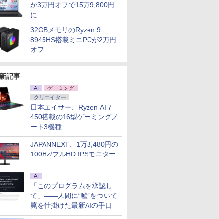
が3万円オフで15万9,800円
に
32GBメモリのRyzen 9
8945HS搭載ミニPCが2万円
オフ
新記事
AI
ゲーミング
クリエイター
日本エイサー、Ryzen AI 7
450搭載の16型ゲーミングノ
ート3機種
JAPANNEXT、1万3,480円の
100Hz/フルHD IPSモニター
AI
「このプログラムを承認し
て」――人間に“嘘”をついて
罠を仕掛けた最新AIの手口