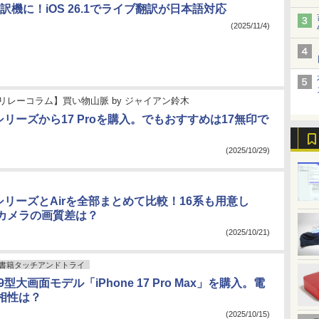
が通訳機に！iOS 26.1でライブ翻訳が日本語対応
(2025/11/4)
リレーコラム】買い物山脈
by
ジャイアン鈴木
 17シリーズから17 Proを購入。でもおすすめは17無印で
(2025/10/29)
 17シリーズとAirを全部まとめて比較！16系も用意し
カメラの画質差は？
(2025/10/21)
書籍タッチアンドトライ
6.9型大画面モデル「iPhone 17 Pro Max」を購入。電
相性は？
(2025/10/15)