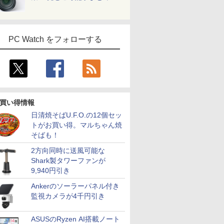
PC Watch をフォローする
買い得情報
日清焼そばU.F.O.の12個セッ
トがお買い得。マルちゃん焼
そばも！
2方向同時に送風可能な
Shark製タワーファンが
9,940円引き
Ankerのソーラーパネル付き
監視カメラが4千円引き
ASUSのRyzen AI搭載ノート