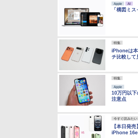
Apple
AI
「構図ミスった
特集
iPhone
チ比較して
特集
Apple
10万円以下
注意点
今すぐ読みたい
【本日発売】「
iPhone 