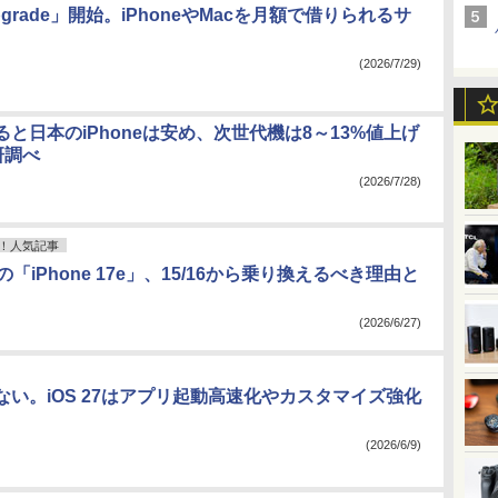
Upgrade」開始。iPhoneやMacを月額で借りられるサ
(2026/7/29)
と日本のiPhoneは安め、次世代機は8～13%値上げ
研調べ
(2026/7/28)
！人気記事
の「iPhone 17e」、15/16から乗り換えるべき理由と
(2026/6/27)
ない。iOS 27はアプリ起動高速化やカスタマイズ強化
(2026/6/9)