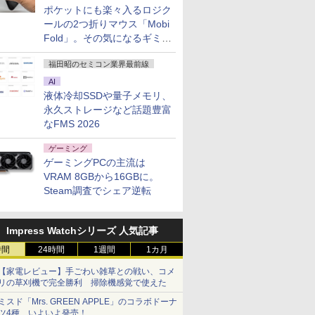
ポケットにも楽々入るロジク
ールの2つ折りマウス「Mobi
Fold」。その気になるギミッ
クとは？
福田昭のセミコン業界最前線
AI
液体冷却SSDや量子メモリ、
永久ストレージなど話題豊富
なFMS 2026
ゲーミング
ゲーミングPCの主流は
VRAM 8GBから16GBに。
Steam調査でシェア逆転
Impress Watchシリーズ 人気記事
時間
24時間
1週間
1カ月
【家電レビュー】手ごわい雑草との戦い、コメ
リの草刈機で完全勝利 掃除機感覚で使えた
ミスド「Mrs. GREEN APPLE」のコラボドーナ
ツ4種、いよいよ発売！