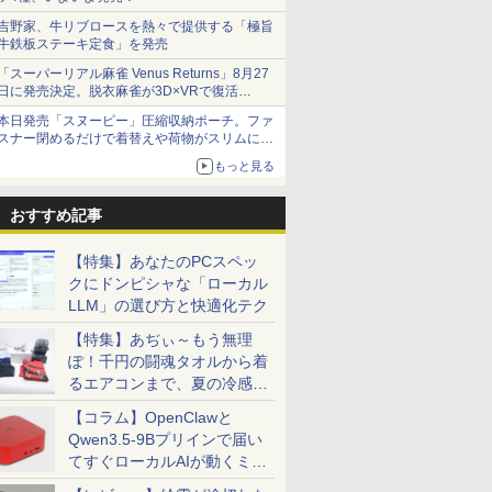
吉野家、牛リブロースを熱々で提供する「極旨
牛鉄板ステーキ定食」を発売
「スーパーリアル麻雀 Venus Returns」8月27
日に発売決定。脱衣麻雀が3D×VRで復活
発売から2週間は20%オフになるセールが実施
本日発売「スヌーピー」圧縮収納ポーチ。ファ
スナー閉めるだけで着替えや荷物がスリムにま
とまる
もっと見る
おすすめ記事
【特集】あなたのPCスペッ
クにドンピシャな「ローカル
LLM」の選び方と快適化テク
【特集】あぢぃ～もう無理
ぽ！千円の闘魂タオルから着
るエアコンまで、夏の冷感グ
ッズ一挙紹介
【コラム】OpenClawと
Qwen3.5-9Bプリインで届い
てすぐローカルAIが動くミニ
PC「SER9 Pro」