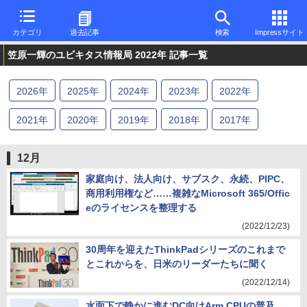
カテゴリ
過去記事
検索
Impressサイト
笠原一輝のユビキタス情報局 2022年 記事一覧
2026
年
2025
年
2024
年
2023
年
2022
年
2021
年
2020
年
2019
年
2018
年
2017
年
2016
年
2015
年
2014
年
2013
年
2012
年
12月
2011
年
2010
年
2009
年
2008
年
2007
年
家庭向け、法人向け、サブスク、永続、PIPC、
商用利用権など……複雑なMicrosoft 365/Offic
2006
年
2005
年
2004
年
2003
年
eのライセンスを整理する
(2022/12/23)
30周年を迎えたThinkPadシリーズのこれまで
とこれからを、日米のリーダーたちに聞く
(2022/12/14)
水面下で静かに進むDC向けArm CPUの普及、