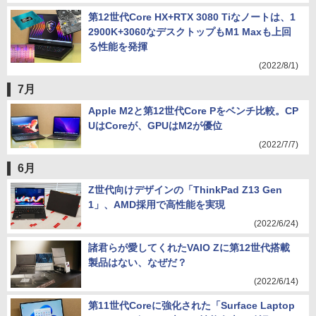
第12世代Core HX+RTX 3080 Tiなノートは、1
2900K+3060なデスクトップもM1 Maxも上回
る性能を発揮
(2022/8/1)
7月
Apple M2と第12世代Core Pをベンチ比較。CP
UはCoreが、GPUはM2が優位
(2022/7/7)
6月
Z世代向けデザインの「ThinkPad Z13 Gen
1」、AMD採用で高性能を実現
(2022/6/24)
諸君らが愛してくれたVAIO Zに第12世代搭載
製品はない、なぜだ？
(2022/6/14)
第11世代Coreに強化された「Surface Laptop