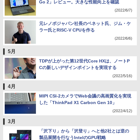
Go 2」レビュー。大きな性能向上を確認
(2022/6/7)
元レノボジャパン社長のベネット氏、ジム・ケ
ラー氏とRISC-V CPUを作る
(2022/6/6)
5月
TDPが上がった第12世代Core HXは、ノートP
Cの新しいデザインポイントを実現する
(2022/5/16)
4月
MIPI CSI-2カメラでWeb会議の高画質化を実現
した「ThinkPad X1 Carbon Gen 10」
(2022/4/12)
3月
「沢下り」から「沢登り」へと他2社とは逆の
製品展開を行なうIntelのGPU戦略