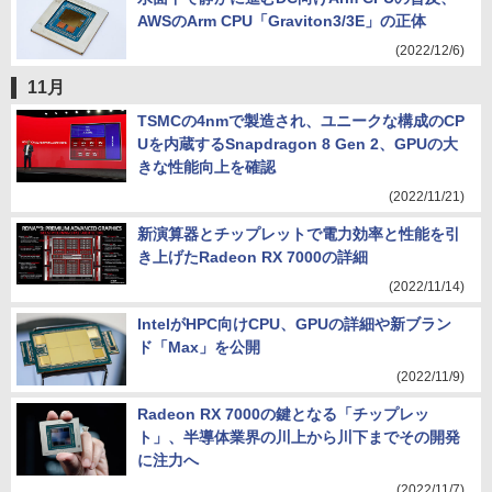
AWSのArm CPU「Graviton3/3E」の正体
(2022/12/6)
11月
TSMCの4nmで製造され、ユニークな構成のCP
Uを内蔵するSnapdragon 8 Gen 2、GPUの大
きな性能向上を確認
(2022/11/21)
新演算器とチップレットで電力効率と性能を引
き上げたRadeon RX 7000の詳細
(2022/11/14)
IntelがHPC向けCPU、GPUの詳細や新ブラン
ド「Max」を公開
(2022/11/9)
Radeon RX 7000の鍵となる「チップレッ
ト」、半導体業界の川上から川下までその開発
に注力へ
(2022/11/7)