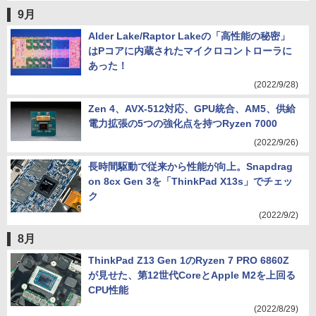
9月
Alder Lake/Raptor Lakeの「高性能の秘密」
はPコアに内蔵されたマイクロコントローラに
あった！
(2022/9/28)
Zen 4、AVX-512対応、GPU統合、AM5、供給
電力拡張の5つの強化点を持つRyzen 7000
(2022/9/26)
長時間駆動で従来から性能が向上。Snapdrag
on 8cx Gen 3を「ThinkPad X13s」でチェッ
ク
(2022/9/2)
8月
ThinkPad Z13 Gen 1のRyzen 7 PRO 6860Z
が見せた、第12世代CoreとApple M2を上回る
CPU性能
(2022/8/29)