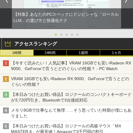
【特集】あなたのPCスペックにドンピシャな「ローカル
LLM」の選び方と快適化テク
●
●
●
●
●
アクセスランキング
1時間
24時間
1週間
1カ月
【今すぐ読みたい！人気記事】VRAM 16GBでも安いRadeon RX
9000、GeForceで言うとどのぐらいの性能？ - PC Watch
VRAM 16GBでも安いRadeon RX 9000、GeForceで言うとどの
ぐらいの性能？
【本日みつけたお買い得品】ロジクールのコンパクトキーボード
が3,720円引き。Bluetoothで3台接続対応
メモリ8GBで仕事なんて無理……そう思っていた時期が僕にもあ
りました
【本日みつけたお買い得品】ロジクールの高級マウス「MX
MASTER 4」が最安値！Amazonで3千円弱の割引