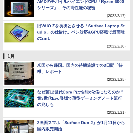
AMDのモバイルハイエンドCPU「Ryzen 6000
シリーズ」、その高性能の秘密
(2022/2/17)
旧VAIO Zを彷彿とさせる「Surface Laptop St
udio」の仕掛け。ペン対応&GPU搭載で最高峰
の2in1
(2022/2/10)
1月
米国から帰国。国内の待機施設での3日間「待
機」レポート
(2022/1/25)
なぜ第12世代Core Pは性能が2倍になるのか？
第3世代Evo登場で薄型ゲーミングノート流行
の兆しも
(2022/1/21)
2画面スマホ「Surface Duo 2」が1月11日から
国内販売開始