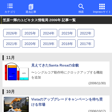
カテゴリ
過去記事
検索
Impressサイト
笠原一輝のユビキタス情報局 2006年 記事一覧
2026
年
2025
年
2024
年
2023
年
2022
年
2021
年
2020
年
2019
年
2018
年
2017
年
2016
年
2015
年
2014
年
2013
年
2012
年
11月
2011
年
2010
年
2009
年
2008
年
2007
年
見えてきたSanta Rosaの全貌
〜シングルコア動作時にクロックアップする機能
2006
年
2005
年
2004
年
2003
年
を追加
(2006/11/30)
10月
Vistaのアップグレードキャンペーンを待ち受
ける市場
(2006/10/17)