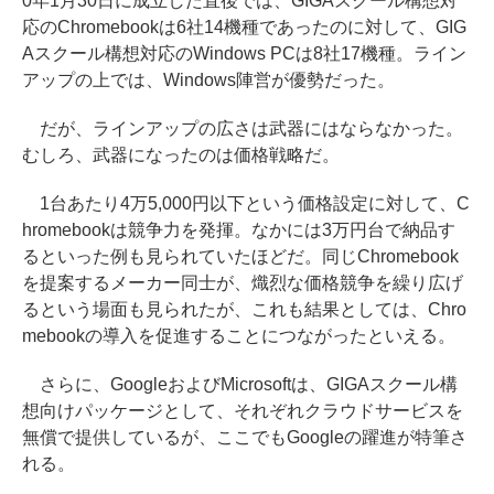
0年1月30日に成立した直後では、GIGAスクール構想対
応のChromebookは6社14機種であったのに対して、GIG
Aスクール構想対応のWindows PCは8社17機種。ライン
アップの上では、Windows陣営が優勢だった。
だが、ラインアップの広さは武器にはならなかった。
むしろ、武器になったのは価格戦略だ。
1台あたり4万5,000円以下という価格設定に対して、C
hromebookは競争力を発揮。なかには3万円台で納品す
るといった例も見られていたほどだ。同じChromebook
を提案するメーカー同士が、熾烈な価格競争を繰り広げ
るという場面も見られたが、これも結果としては、Chro
mebookの導入を促進することにつながったといえる。
さらに、GoogleおよびMicrosoftは、GIGAスクール構
想向けパッケージとして、それぞれクラウドサービスを
無償で提供しているが、ここでもGoogleの躍進が特筆さ
れる。