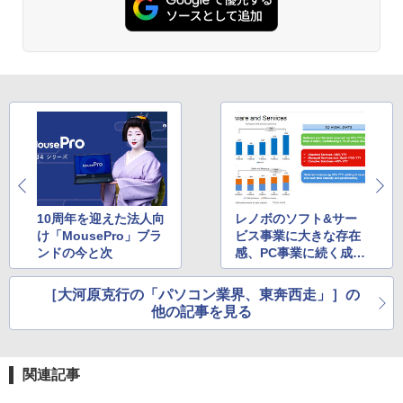
ットル (Smart Basic)
￥250
￥832
ト1000:1 チルト調節可 ビジネス用 【送
料無料】pcモニター (ケーブル付）
￥1,380
2026年8月発売 予約 mini ミニ 2026年9
3
￥10,980
月号 ミルク M!LK MILK
Anker Soundcore Liberty 5 ミッドナイトブ
On My Road (Stadium ver.)
HUNTER×HUNTER モノクロ版 39 (ジャンプ
ラック
コミックスDIGITAL)
by Amazon 天然水ラベルレス 2L×9本
￥4,550
￥250
￥14,990
￥572
￥1,117
PRINCETON 15.6インチ ワイド モバイ
3
ルモニター PTF-M156T ブラック フルH
D スピーカー搭載 光沢 グレア 15.6型 IP
S miniHDMI USB タイプC PCモニター
ゲーム中盤で死ぬ悪役貴族に転生したの
4
中古モニター 液晶ディスプレイ 液晶モニ
【2026年アップグレード版】AOKIMI ワイヤ
BUGS LIFE
スーパーの裏でヤニ吸うふたり 9巻 (デジタル
で、外れスキル【テイム】を駆使して最
ター モバイルディスプレイ プリンストン
レスイヤホン bluetooth イヤホン V12 小型
版ビッグガンガンコミックス)
強を目指してみた（7） 【電子書籍】[ 八
by Amazon 炭酸水 ラベルレス 500ml ×24本
中古
軽量 ブルートゥースHi-Fi 最大36時間再生 ぶ
又ナガト ]
10周年を迎えた法人向
レノボのソフト&サー
強炭酸水 ペットボトル 500ミリリットル (Sm
￥250
るーとゅーす コードレス ENCノイズキャン
art Basic)
け「MousePro」ブラ
ビス事業に大きな存在
￥810
セリング 自動ペアリング Type-C充電 マイク
￥12,800
￥792
ンドの今と次
感、PC事業に続く成長
付き 防水 タッチ式音量調整 スポーツ/通勤/通
￥1,625
の柱に
学/WEB会議(ホワイト)
［大河原克行の「パソコン業界、東奔西走」］の
On My Road (Stadium ver.)
ONE PIECE モノクロ版 115 (ジャンプコミッ
他の記事を見る
￥1,964
【期間限定10%OFFクーポン 8/6 10時ま
クスDIGITAL)
おいしい！イラストレッスン クレパス
コカ・コーラ やかんの麦茶 from 爽健美茶 ラ
4
5
で】 ゲーミングモニター 24.5インチ FH
で描きました [ momo ]
ベルレス 650mlPET×24本
￥250
D 240Hz 1ms Fast IPSパネル HDMI2.0×
￥594
1 DP1.4×1 Adaptive Sync対応 フリッカ
Xiaomi シャオミ REDMI Buds 8 Lite ワイヤ
￥1,518
￥1,653
関連記事
ーフリー ブルーライトカット モニター
レスイヤホン Bluetooth 5.4 ノイズキャンセ
ディスプレイ MAXZEN MGM25IC04-F2
リング ANC 36時間再生