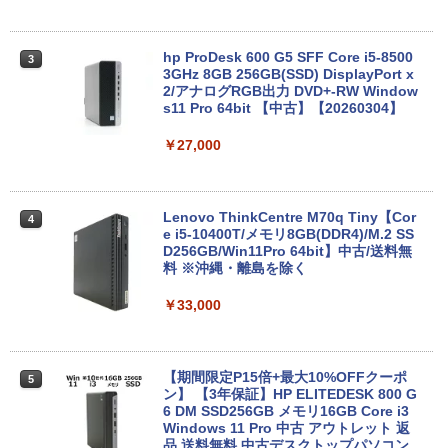
ノートパソコン 最新 Windows11 15.6型
3
NEC VersaPro 第七世代 Corei3 メモリ4
hp ProDesk 600 G5 SFF Core i5-8500
3
GB SSD128GB 無線LAN HDMI Bluetoo
3GHz 8GB 256GB(SSD) DisplayPort x
th USB3.0 SDカード Office バーサプロ
2/アナログRGB出力 DVD+-RW Window
ノートPC パソコン 中古パソコン 中古PC
s11 Pro 64bit 【中古】【20260304】
Win11 オフィス 中古 格安
￥27,000
￥8,980
Lenovo ThinkCentre M70q Tiny【Cor
4
中古ノートパソコン パナソニック Let's
e i5-10400T/メモリ8GB(DDR4)/M.2 SS
4
note SV7 第8世代 Core i5 Windows11
D256GB/Win11Pro 64bit】中古/送料無
Pro WPS Office 2024付き メモリ8GB S
料 ※沖縄・離島を除く
SD256GB/1TB選択可 12型 無線LAN HD
MI 軽量 モバイル ビジネス 在宅勤務 学生
￥33,000
向け
￥15,800
【期間限定P15倍+最大10%OFFクーポ
5
ン】 【3年保証】HP ELITEDESK 800 G
6 DM SSD256GB メモリ16GB Core i3
中古美品 フルHD 15.6インチ TOSHIBA
Windows 11 Pro 中古 アウトレット 返
5
dynabook B65/D B65/Mシリーズ / Win
品 送料無料 中古デスクトップパソコン