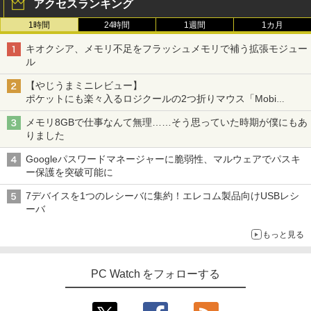
アクセスランキング
1時間
24時間
1週間
1カ月
キオクシア、メモリ不足をフラッシュメモリで補う拡張モジュー
ル
【やじうまミニレビュー】
ポケットにも楽々入るロジクールの2つ折りマウス「Mobi
Fold」。その気になるギミックとは？
メモリ8GBで仕事なんて無理……そう思っていた時期が僕にもあ
りました
Googleパスワードマネージャーに脆弱性、マルウェアでパスキ
ー保護を突破可能に
7デバイスを1つのレシーバに集約！エレコム製品向けUSBレシ
ーバ
もっと見る
PC Watch をフォローする