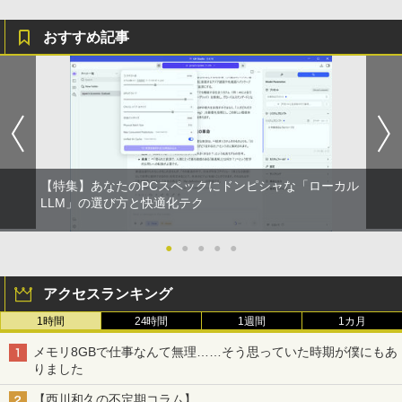
おすすめ記事
【特集】あなたのPCスペックにドンピシャな「ローカル
LLM」の選び方と快適化テク
●
●
●
●
●
アクセスランキング
1時間
24時間
1週間
1カ月
メモリ8GBで仕事なんて無理……そう思っていた時期が僕にもあ
りました
【西川和久の不定期コラム】