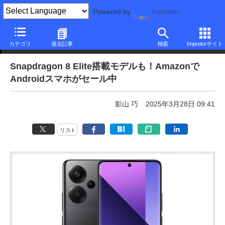
Powered by
Translate
本日みつけたお買い得品
カテゴリ
過去記事
検索
Impressサイト
Snapdragon 8 Elite搭載モデルも！Amazonで
Androidスマホがセール中
影山 巧
2025年3月28日 09:41
リスト