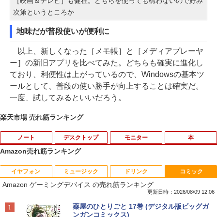
［映画＆テレビ］も健在。どちらを使っても構わないので好み
次第というところか
地味だが普段使いが便利に
以上、新しくなった［メモ帳］と［メディアプレーヤ
ー］の新旧アプリを比べてみた。どちらも確実に進化し
ており、利便性は上がっているので、Windowsの基本ツ
ールとして、普段の使い勝手が向上することは確実だ。
一度、試してみるといいだろう。
楽天市場 売れ筋ランキング
ノート
デスクトップ
モニター
本
Amazon売れ筋ランキング
イヤフォン
ミュージック
ドリンク
コミック
8月5日限定10倍＆抽選10000P！｜2021
R309-Apple Mac mini A1347 1点 MacO
【中古良品】【安心保証】Princeton 21.
YOGAポーズの教科書 [ 綿本彰 ]
1
1
1
1
Amazon ゲーミングデバイス の売れ筋ランキング
年モデル！高性能ノートパソコン Windo
S Catalina 10.15.7/CPU Core i5-4260U/
5型ワイドカラー液晶ディスプレイ PTF
ws11 富士通 LIFEBOOK A5511 第11世
メモリ 4GB/SATA 500GB intel HD Grap
WDE-22W / PTFBDE-22W ブラック/ ホ
更新日時：2026/08/09 12:06
￥2,090
代Celeron 6305U最大メモリ32GB 秒速
hics 5000 1536MB グラフィックス搭載
ワイト色 スピーカー搭載 プリンストン
Anker Soundcore P40i オフホワイト
BRUCE WAYNE feat. Flo Milli, ATL Jacob
【Amazon.co.jp限定】 い・ろ・は・す 2L P
薬屋のひとりごと 17巻 (デジタル版ビッグガ
起動新品SSD2TB テンキー内蔵 15.6型大
★送料無料【中古動作品】
[Explicit]
ET ラベルレス ×8本
ンガンコミックス)