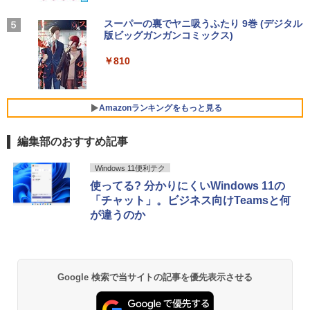
4
学/WEB会議(ホワイト)
IE N14 Slim N1455/HA N1455/HAL PC-
細胞の分子生物学 [ 中村 桂子 ]
N1455HAL 対応 FullHD 1920x1080 IPS
On My Road (Stadium ver.)
スーパーの裏でヤニ吸うふたり 9巻 (デジタル
5
￥1,964
Office2024付き デスクトップPC デスク
LED LCD 液晶ディスプレイ 修理交換用
版ビッグガンガンコミックス)
コカ・コーラ やかんの麦茶 from 爽健美茶 ラ
4
【★最大100%ポイント】【新生活応援・
トップ パソコン ビジネス 第14世代 core
液晶パネル
￥22,000
ベルレス 650mlPET×24本
4
￥250
2026】【Office 2019 H&B】【カメラ×F
i7 第12世代 corei3 corei5 Windows11
￥810
HD】富士通 LIFEBOOK U939/第8世代 C
SSD 128GB～2TB メモリ8GB～32GB 2
Xiaomi シャオミ REDMI Buds 8 Lite ワイヤ
￥9,800
￥2,009
ore i5/メモリ:8GB/M.2 SSD:256GB/512
年保証 安い 激安 オフィス業務 事務作業
レスイヤホン Bluetooth 5.4 ノイズキャンセ
GB/1TB/Wi-fi/Bluetooth/13.3型/HDMI/U
デスクワーク 動画視聴 おしゃれ 本体の
リング ANC 36時間再生
SB-C/USB3.1/パソコン 中古PC 中古ノー
み
Amazonランキングをもっと見る
トパソコン Windows11
￥3,480
【期間限定10%OFFクーポン 8/12 10時
5
￥45,700
まで】 ゲーミングモニター 24.5インチ F
編集部のおすすめ記事
￥25,800
HD 240Hz 1ms Fast IPSパネル HDMI2.0
×1 DP1.4×1 Adaptive Sync対応 フリッ
カーフリー ブルーライトカット モニター
Windows 11便利テク
★レノボ / Lenovo ThinkCentre M70q
ディスプレイ MAXZEN MGM25IC04-F2
5
使ってる? 分かりにくいWindows 11の
ノートパソコン 新品 14インチ Office搭
Tiny Gen 5 12TES7DK00 (Windows 11
40
5
「チャット」。ビジネス向けTeamsと何
載 Windows11 Pro 日本語キーボード メ
Pro/インテル Core i5 14500T/メモリ:16
が違うのか
モリ 12GB SSD 128GB 256GB 512GB 1
GB/SSD:256GB)【デスクトップパソコ
￥12,980
TB Webカメラ WiFi Bluetooth 選べる
ン】【送料無料】
カラー 14型 薄型 軽量
￥139,500
￥29,800
Google 検索で当サイトの記事を優先表示させる