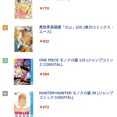
画面 ノートパソコン中古 オフィス付き
￥4,050
￥7,990
Microsoftoffice2024可 送料無料 WIFI
￥6,480
￥250
￥1,112
￥770
￥15,120
ザ・ファブル 全巻セット(1-22巻セット)
2
（ヤンマガKCスペシャル） [ 南勝久 ]
アースドリームス 厳選おまかせモニター
2
中古パソコン | NEC | Mate MRL36L-5 |
21.5型〜27型ワイド 【HDMI対応 / FULL
2
Anker Soundcore P31i ブラック
BRUCE WAYNE feat. Flo Milli, ATL Jacob
by Amazon 天然水 ラベルレス 500ml ×24本
異世界居酒屋「のぶ」(22) (角川コミックス・
Windows11 | デスクトップ | 一年保証 |
HD解像度】 大手メーカー液晶 (Dell/HP/
￥19,118
[Explicit]
富士山の天然水 バナジウム含有 水 ミネラル
エース)
新古品ノートパソコン Intel Celeron Wi
第9世代 | Core i3 9100 3.6(〜最大4.2)G
NEC等) テレワーク デュアルモニター S
2
ウォーター ペットボトル 静岡県産 500ミリリ
￥5,990
ndows11 Pro Office 2024付き メモリ16
Hz | MEM:8GB | SSD:256GB(新品) | DV
witch PS4 PS5対応 【整備済み中古品】
ットル (Smart Basic)
￥250
￥832
GB SSD512GB 12型/14型選択可 Blueto
Dマルチ | Win11Pro64bit
oth 無線LAN USB3.0 軽量 モバイル ビ
￥6,470
￥1,380
ジネス 在宅勤務 学生向け
￥15,000
現代ギリシア語辞典第3版 [ 川原拓雄 ]
3
Anker Soundcore Liberty 5 ミッドナイトブ
見知らぬ糸
ONE PIECE モノクロ版 115 (ジャンプコミッ
￥21,980
￥19,800
ラック
クスDIGITAL)
by Amazon 天然水ラベルレス 2L×9本
【選べる2色 コスパ抜群】モバイルモニ
3
￥250
【エントリーでポイント100％還元のチ
ター 15.6インチ フルHD 100%sRGB 非
3
￥14,990
￥594
￥1,117
ャンス】GMKtec G5S ミニpc 【Intel N
光沢IPS パネル Type-C対応 miniHDMI V
【1500円OFFクーポン】【DVDドライブ
5095 DDR5 8GB 128GB SSD】mini pc
ESA対応 650g/889g 2色から選択可能 モ
3
&テンキー】ノートパソコン 中古パソコ
Windows11 Pro 超軽量 4コア/4スレッド
ニター サブディスプレイ テレワーク 在
ン 15.6インチ SSD256GB メモリ8GB C
2.9GHz ミニパソコン M.2 2242 SATA WI
宅勤務 UPERFECT
実写映画『ブルーロック』公式PHOTO
4
ore i3-8130U 第8世代 Microsoft Office
FI6 Bluetooth5.2 4K 2画面出力 デスク
【2026年アップグレード版】AOKIMI ワイヤ
On My Road (Stadium ver.)
HUNTER×HUNTER モノクロ版 39 (ジャンプ
BOOK （講談社 MOOK） [ 講談社 ]
付き Windows11 東芝 dynabook B65
トップPC NucBox みにpc 省エネ オフィ
レスイヤホン bluetooth イヤホン V12 小型
コミックスDIGITAL)
by Amazon 炭酸水 ラベルレス 500ml ×24本
￥8,999
ノートパソコン 中古 PC パソコン 中古ノ
ス
軽量 ブルートゥースHi-Fi 最大36時間再生 ぶ
強炭酸水 ペットボトル 500ミリリットル (Sm
￥250
￥2,200
ートPC 最大SSD1TB 最大メモリ16GB
るーとゅーす コードレス ENCノイズキャン
art Basic)
￥572
セリング 自動ペアリング Type-C充電 マイク
￥46,248
付き 防水 タッチ式音量調整 スポーツ/通勤/通
￥21,800
￥1,625
Yoothi 互換品 液晶 14.0インチ NEC LAV