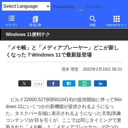
Powered by
Translate
PC Watch
ソフトウェア/アプリ
Windows
新バージョン
カテゴリ
過去記事
検索
Impressサイト
Windows 11便利テク
「メモ帳」と「メディアプレーヤー」どこが新し
くなった？Windows 11で最新版登場
清水 理史
2022年2月18日 06:21
リスト
ビルド22000.527(KB5010414)の提供開始に伴ってWin
dows 11にいくつかの新機能が提供されるようになっ
た。タスクバー左端に表示されるようになった天気(気象
コンテンツ)が目を引くが、ここでは同じタイミングで更
新された「メモ帳」と「メディアプレーヤー」の2つの