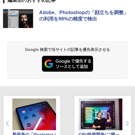
編集部のおすすめ記事
【エントリーでポイント100％還元のチ
5
ャンス】GMKtec ミニPC AMD Ryzen 5
Anker Soundcore P40i オフホワイト
BRUCE WAYNE feat. Flo Milli, ATL Jacob
by Amazon 天然水 ラベルレス 500ml ×24本
薬屋のひとりごと 17巻 (デジタル版ビッグガ
Adobe、Photoshopの「顔立ちを調整」
【ランキング1位！】新品 ノートパソコ
7640HS 6コア12スレッド MAX5.0GHz D
【楽天1位常連・超800冠獲得】黒/白 モ
[Explicit]
富士山の天然水 バナジウム含有 水 ミネラル
ンガンコミックス)
5
5
の利用を99%の精度で検出
ン VETESA Intel Celeron 6500Y メモリ
DR5 32GB/最大128GB Radeon 760M P
ニター 21.5 / 23.8 / 24.5 / 27型 240Hz/2
ウォーター ペットボトル 静岡県産 500ミリリ
￥7,990
ー:8GB SSD:1TB最大 15.6インチ 15.6型
CIe3.0 M.2 2280 SSD1TB/最大2×8TB U
00Hz /180Hz/165Hz/100Hz ゲーミングモ
ットル (Smart Basic)
￥250
￥770
フルHD液晶 テンキー付き 日本語キーボ
SB4 Bluetooth5.2 2.5Gbps LAN*2 VES
ニター 1ms応答 pcモニター パソコン モ
ードwindows11搭載 office2024付き 初
A 静音 mini pc Windows11 Pro 4K 3画
ニター 非光沢 スピーカー内蔵 HDR/Free
￥1,380
期設定済 IPS広視野角 無線機能 超軽量 P
面出力 M6 Ultra
sync/VESA cocopar HG-238
C パソコン テレワーク応援
Anker Soundcore P31i ブラック
BRUCE WAYNE feat. Flo Milli, ATL Jacob
ONE PIECE モノクロ版 115 (ジャンプコミッ
Google 検索で当サイトの記事を優先表示させる
￥91,999
￥13,999
[Explicit]
クスDIGITAL)
【Amazon.co.jp限定】 い・ろ・は・す 2L P
￥45,980
ET ラベルレス ×8本
￥5,990
￥250
￥594
￥1,112
Anker Soundcore Liberty 5 ミッドナイトブ
On My Road (Stadium ver.)
異世界居酒屋「のぶ」(22) (角川コミックス・
ラック
エース)
by Amazon 天然水ラベルレス 2L×9本
￥250
￥14,990
￥832
￥1,117
【2026年アップグレード版】AOKIMI ワイヤ
見知らぬ糸
HUNTER×HUNTER モノクロ版 39 (ジャンプ
レスイヤホン bluetooth イヤホン V12 小型
コミックスDIGITAL)
by Amazon 炭酸水 ラベルレス 500ml ×24本
軽量 ブルートゥースHi-Fi 最大36時間再生 ぶ
新発表の「Illustrator i
GPU性能競争に“帰っ
強炭酸水 ペットボトル 500ミリリットル (Sm