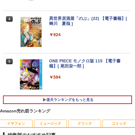
￥35,990
＼11日まで限定価格／【楽天1位】デス
3
クトップパソコン 新品 高性能 第14世代
【1,000円クーポン＋ポイント最大31.5%
3
第12世代 Corei7 Corei5 Corei3 AMD Ry
還元！】PCモニター 液晶ディスプレイ 2
異世界居酒屋「のぶ」(22) 【電子書籍】[
4
【★最大100%ポイント】【WEBカメラ
zen7 SSD 256GB〜1TB メモリ 8GB〜3
4インチ VA FHD 1080P フルHD 非光沢
蝉川 夏哉 ]
3
＆マウス】【内蔵テンキー】 第4世代 Co
2GB Windows11 WPS Office付き 動画
ディスプレイ（100Hz/VGA/HDMI1.4 ブ
re i7/メモリ:16GB/SSD:512GB/15.6イン
編集 在宅ワーク 安い デスクトップPC ビ
ルーライト軽減 フリッカーレス VESA対
￥924
チ/無線LAN/Wi-Fi/DVD/Office/中古パソ
ジネス オフィス業務 事務作業 デスクワ
応 Adaptive Sync対応 4000:1コントラ
コン 中古 パソコン 中古PC 中古ノートパ
ーク
スト チルト調節可 PCモニター KTC H24
ソコン Windows 11 Windows10 中古動
V27
作良好品
￥49,210
￥10,143
ONE PIECE モノクロ版 115 【電子書
5
￥38,999
籍】[ 尾田栄一郎 ]
マラソン限定10%割引【届いてすぐ使え
4
￥594
る】デスクトップパソコン 新品 一体型パ
【中古】モバイルモニター ARZOPA 144
4
【訳あり】【2023年発売モデル】 中古ノ
ソコン 24型 デスクトップpc Core i7 i5
Hz モバイルディスプレイ 16.1インチ ゲ
4
ート 人気商品 東芝 TOSHIBA dynabook
メモリ16GB/8GB SSD最大1TB Window
ームモニター 薄い 軽量 非光沢IPS液晶パ
G83シリーズ メモリ16GB NVMe SSD25
s11 Office付き 液晶一体型 パソコン IPS
ネル スイッチ用 ポータブルモニター 192
楽天ランキングをもっと見る
6GB Windows11 Office2021 ダイナブ
フルHD Webカメラ WIFI搭載 初期設定済
0x1080FHD HDRモード USB Type-C/mi
ック オフィス付きノートパソコン 東芝パ
テレワーク 在宅勤務 オールインワンPC
ni HDMI/ミラーリング スピーカー内蔵
Amazon売れ筋ランキング
ソコン 中古 第12世代Core i5 WiFi Bluet
カバー付テレワーク リモートワーク Z1F
ooth Webカメラ モバイルPC 顔認証
C
￥49,800
イヤフォン
ミュージック
ドリンク
コミック
￥43,800
￥11,800