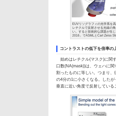
EUVリソグラフィの光学系を高
レチクルで反射させる光線の角
い。すると技術的な課題が生じる。
2016」でASMLとCarl Ze
コントラストの低下を倍率の
始めはレチクル(マスク)に関
口数(NA(mask))は、ウェハに関
割ったものに等しい。つまり、従
の4分の1に小さくなる。したが
垂直に近い角度で反射している