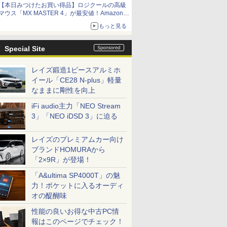
【本日みつけたお買い得品】ロジクールの高級
マウス「MX MASTER 4」が最安値！Amazonで
3千円弱の割引
もっと見る
Special Site
レイズ鍛造1ピースアルミホ
イール「CE28 N-plus」軽量
なままに剛性を向上
iFi audio主力「NEO Stream
3」「NEO iDSD 3」に迫る
レイズのプレミアムカー向け
ブランドHOMURAから
「2×9R」が登場！
「A&ultima SP4000T」の魅
力！ポケットに入るオーディ
オの醍醐味
性能の良いお得な中古PC情
報はこのページでチェック！