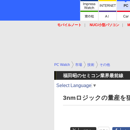
モバイルノート
NUC/小型パソコン
M
SSD
キーボード
マウス
PC Watch
市場
技術
その他
福田昭のセミコン業界最前線
Select Language
▼
3nmロジックの量産を