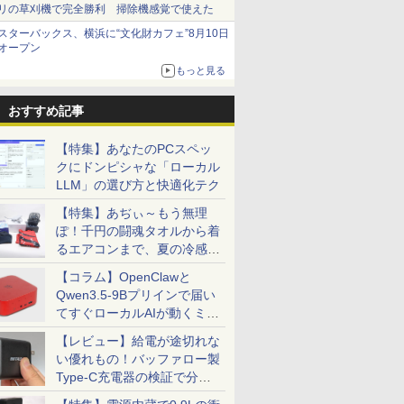
リの草刈機で完全勝利 掃除機感覚で使えた
スターバックス、横浜に“文化財カフェ”8月10日
オープン
もっと見る
おすすめ記事
【特集】あなたのPCスペッ
クにドンピシャな「ローカル
LLM」の選び方と快適化テク
【特集】あぢぃ～もう無理
ぽ！千円の闘魂タオルから着
るエアコンまで、夏の冷感グ
ッズ一挙紹介
【コラム】OpenClawと
Qwen3.5-9Bプリインで届い
てすぐローカルAIが動くミニ
PC「SER9 Pro」
【レビュー】給電が途切れな
い優れもの！バッファロー製
Type-C充電器の検証で分か
ったこと