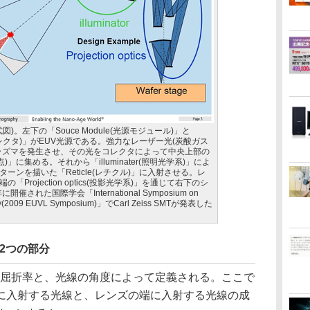
)。左下の「Souce Module(光源モジュール)」と
いはコレクタ)」がEUV光源である。強力なレーザー光(炭酸ガス
ラズマを発生させ、その光をコレクタによって中央上部の
中間集光点)」に集める。それから「illuminater(照明光学系)」によ
ーンを描いた「Reticle(レチクル)」に入射させる。レ
Projection optics(投影光学系)」を通じて右下のシ
された国際学会「International Symposium on
graphy(2009 EUVL Symposium)」でCarl Zeiss SMTが発表した
2つの部分
屈折率と、光線の角度によって定義される。ここで
に入射する光線と、レンズの端に入射する光線の成