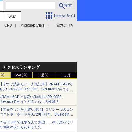
Impress サイト
全カテゴリ
CPU
Microsoft Office
アクセスランキング
時間
24時間
1週間
1カ月
【今すぐ読みたい！人気記事】VRAM 16GBで
も安いRadeon RX 9000、GeForceで言うとど
のぐらいの性能？ - PC Watch
VRAM 16GBでも安いRadeon RX 9000、
GeForceで言うとどのぐらいの性能？
【本日みつけたお買い得品】ロジクールのコン
パクトキーボードが3,720円引き。Bluetoothで3
台接続対応
メモリ8GBで仕事なんて無理……そう思ってい
た時期が僕にもありました