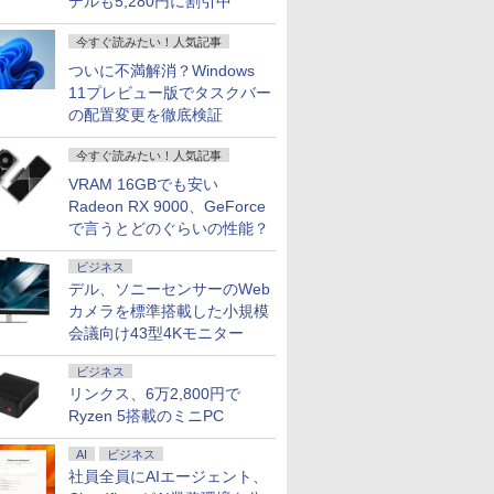
デルも5,280円に割引中
今すぐ読みたい！人気記事
ついに不満解消？Windows
11プレビュー版でタスクバー
の配置変更を徹底検証
今すぐ読みたい！人気記事
VRAM 16GBでも安い
Radeon RX 9000、GeForce
で言うとどのぐらいの性能？
ビジネス
デル、ソニーセンサーのWeb
カメラを標準搭載した小規模
会議向け43型4Kモニター
ビジネス
リンクス、6万2,800円で
Ryzen 5搭載のミニPC
AI
ビジネス
社員全員にAIエージェント、