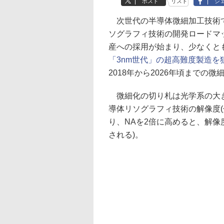
ポスト
リスト
シ
次世代の半導体微細加工技術である、EU
ソグラフィ技術の開発ロードマ
産への採用が始まり、少なくとも
「3nm世代」の超高難度製造を
2018年から2026年頃までの
微細化の切り札は光学系の大き
導体リソグラフィ技術の解像度(
り、NAを2倍に高めると、解像
される)。