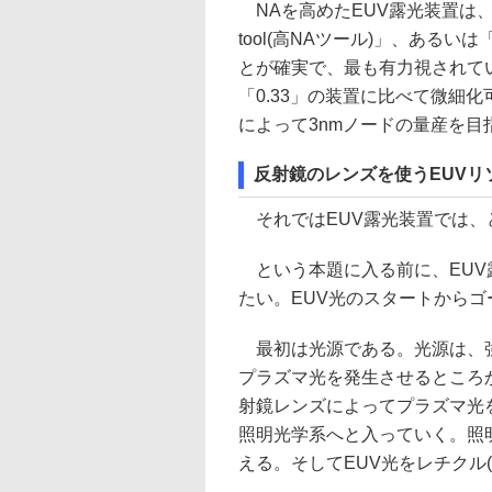
NAを高めたEUV露光装置は、そ
tool(高NAツール)」、あるいは
とが確実で、最も有力視されてい
「0.33」の装置に比べて微細化
によって3nmノードの量産を目
反射鏡のレンズを使うEUVリ
それではEUV露光装置では、
という本題に入る前に、EUV
たい。EUV光のスタートからゴ
最初は光源である。光源は、強
プラズマ光を発生させるところ
射鏡レンズによってプラズマ光
照明光学系へと入っていく。照
える。そしてEUV光をレチクル