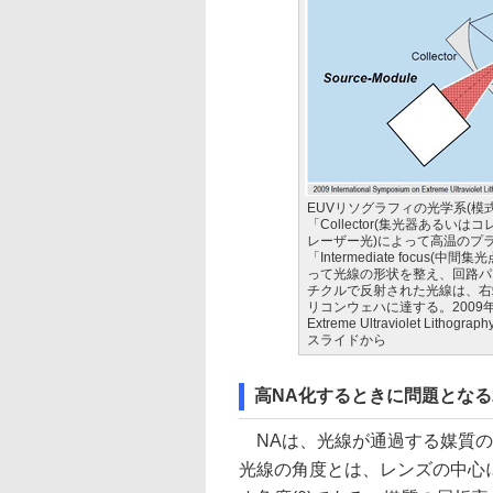
EUVリソグラフィの光学系(模式図
「Collector(集光器ある
レーザー光)によって高温のプ
「Intermediate focus(
って光線の形状を整え、回路パタ
チクルで反射された光線は、右端の「
リコンウェハに達する。2009年に開催
Extreme Ultraviolet Litho
スライドから
高NA化するときに問題となる
NAは、光線が通過する媒質の
光線の角度とは、レンズの中心