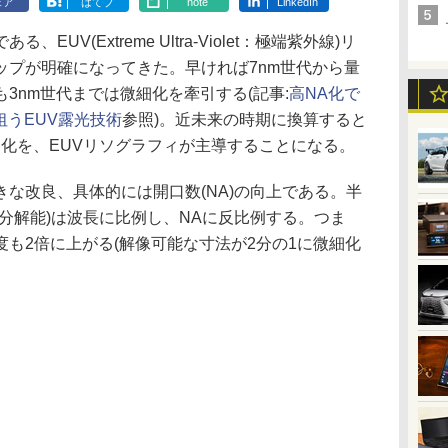
ェア
はてブ
note
LinkedIn
V(Extreme Ultra-Violet：極端紫外線)リ
ップが明確になってきた。早ければ7nm世代から量
3nm世代までは微細化を牽引する(記事:
高NA化で
狙うEUV露光技術
参照)。近未来の時期に換算すると
微細化を、EUVリソグラフィが主導することになる。
な改良、具体的には開口数(NA)の向上である。半
分解能)は波長に比例し、NAに反比例する。つま
度も2倍に上がる(解像可能な寸法が2分の1に微細化