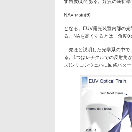
す角度(θ)である。媒質の屈折率
NA=n×sin(θ)
となる。EUV露光装置内部の光学系
る。NAを高くするとは、角度
先ほど説明した光学系の中で、
る。1つはレチクルでの反射角
ズ(シリコンウェハに回路パタ