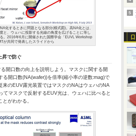
NA化するときに問題となる部分(模式図)。高NA化とは、
度と、ウェハに投影する光線の角度を広げることに等し
2016年6月に開催された国際学会「EUVL Workshop
iss SMTが共同で発表したスライドから
上昇で防ぐ
する開口数の向上を説明しよう。マスクに関する開
する開口数(NA(wafer))を倍率(縮小率の逆数:mag)で
来のEUV露光装置ではマスクのNAはウェハのNA
ってマスクで反射するEUV光は、ウェハに比べると
ことがわかる。