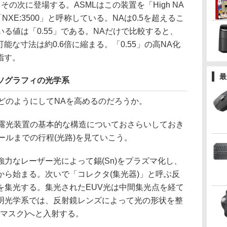
の次に登場する。ASMLはこの装置を「High NA
「NXE:3500」と呼称している。NAは0.5を超えるこ
る値は「0.55」である。NAだけで比較すると、
可能な寸法は約0.6倍に縮まる。「0.55」の高NA化
指す。
最
ソグラフィの光学系
どのようにしてNAを高めるのだろうか。
露光装置の基本的な構造についておさらいしておき
ールまでの行程(光路)を見ていこう。
力なレーザー光によって錫(Sn)をプラズマ化し、
から始まる。次いで「コレクタ(集光器)」と呼ぶ反
を集光する。集光されたEUV光は中間集光点を経て
明光学系では、反射鏡レンズによって光の形状を整
(マスク)へと入射する。