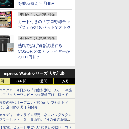
を兼ね備えた「HBF」
本日みつけたお買い得品
カード付きの「プロ野球チッ
プス」が24袋セットでオトク
本日みつけたお買い得品
熱風で揚げ物を調理する
COSORIのエアフライヤーが
2,000円引き
Impress Watchシリーズ 人気記事
時間
24時間
1週間
1カ月
ユニクロ、今日から「お盆特別セール」。涼感
シアサッカーワンピース待望値下げ、撥水ギア
ショーツは1990円に
東映の歴代オープニング映像がカプセルトイ
に。全5種で8月下旬発売
カルディ、オンライン限定「ネコバッグ＆タン
ブラーセット」を一般販売。7月の抽選販売の
当選無効分
【家電レビュー】手ごわい雑草との戦い、コメ