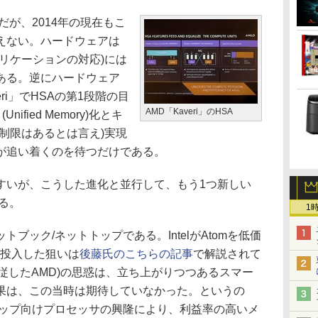
だが、2014年の現在もこ
えない。ハードウェアは
リケーションの対応)には
ある。逆にハードウェア
ri」でHSAの第1段階の目
AMD「Kaveri」のHSA
ified Memory)化とキ
制限はあるとは言え)実現
が追い着くのを待つだけである。
いが、こうした進化と並行して、もう1つ新しい
いる。
1
ック/ネットトップである。IntelがAtomを低価
に投入した狙いは
後藤氏のこちらの記事
で解説されて
に追従したAMD)の思惑は、立ち上がりつつあるスマー
果は、この当時は期待していなかった。というの
トップ向けプロセッサの興隆により、利益率の高いメ