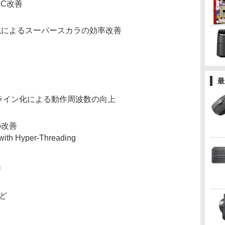
PC改善
載によるスーパースカラの効率改善
最
ライン化による動作周波数の向上
の改善
with Hyper-Threading
善
など