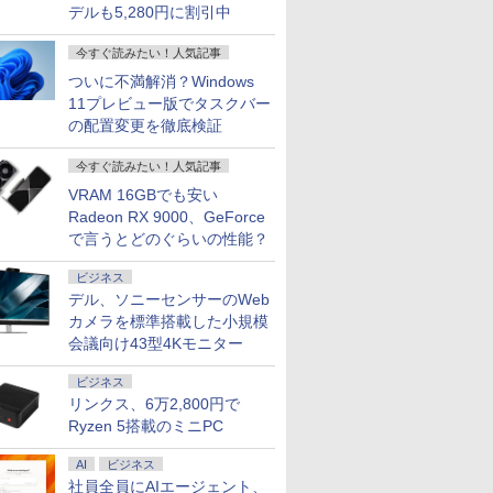
デルも5,280円に割引中
今すぐ読みたい！人気記事
ついに不満解消？Windows
11プレビュー版でタスクバー
の配置変更を徹底検証
今すぐ読みたい！人気記事
VRAM 16GBでも安い
Radeon RX 9000、GeForce
で言うとどのぐらいの性能？
ビジネス
デル、ソニーセンサーのWeb
カメラを標準搭載した小規模
会議向け43型4Kモニター
ビジネス
リンクス、6万2,800円で
Ryzen 5搭載のミニPC
AI
ビジネス
社員全員にAIエージェント、