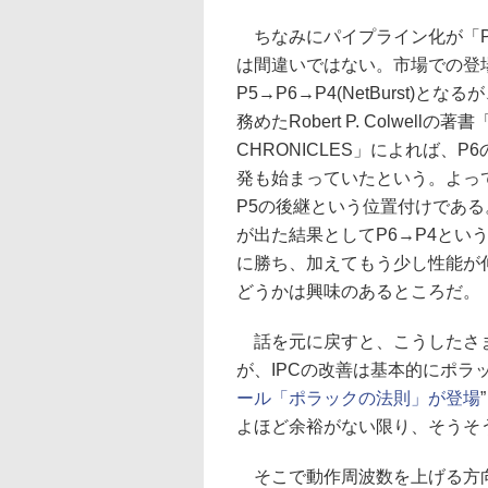
ちなみにパイプライン化が「P
は間違いではない。市場での登
P5→P6→P4(NetBurst)とな
務めたRobert P. Colwellの著書
CHRONICLES」によれば、P
発も始まっていたという。よって
P5の後継という位置付けである
が出た結果としてP6→P4という
に勝ち、加えてもう少し性能が
どうかは興味のあるところだ。
話を元に戻すと、こうしたさま
が、IPCの改善は基本的にポラック
ール「ポラックの法則」が登場
よほど余裕がない限り、そうそう
そこで動作周波数を上げる方向