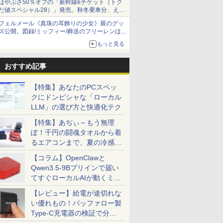
はやぶさ50％オフの「新幹線eチケット（トク
だ値スペシャル28）」発売。秋冬乗車分、えき
ねっと限定
フェルメール《真珠の耳飾りの少女》展のグッ
ズ公開。図録/ミッフィー/葬送のフリーレンほ
か、注目ブランドコラボが実現
もっと見る
おすすめ記事
【特集】あなたのPCスペッ
クにドンピシャな「ローカル
LLM」の選び方と快適化テク
【特集】あぢぃ～もう無理
ぽ！千円の闘魂タオルから着
るエアコンまで、夏の冷感グ
ッズ一挙紹介
【コラム】OpenClawと
Qwen3.5-9Bプリインで届い
てすぐローカルAIが動くミニ
PC「SER9 Pro」
【レビュー】給電が途切れな
い優れもの！バッファロー製
Type-C充電器の検証で分か