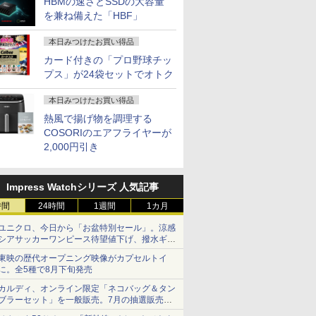
HBMの速さとSSDの大容量
を兼ね備えた「HBF」
本日みつけたお買い得品
カード付きの「プロ野球チッ
プス」が24袋セットでオトク
本日みつけたお買い得品
熱風で揚げ物を調理する
COSORIのエアフライヤーが
2,000円引き
Impress Watchシリーズ 人気記事
時間
24時間
1週間
1カ月
ユニクロ、今日から「お盆特別セール」。涼感
シアサッカーワンピース待望値下げ、撥水ギア
ショーツは1990円に
東映の歴代オープニング映像がカプセルトイ
に。全5種で8月下旬発売
カルディ、オンライン限定「ネコバッグ＆タン
ブラーセット」を一般販売。7月の抽選販売の
当選無効分