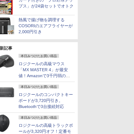
カード付きの「プロ野球チッ
プス」が24袋セットでオトク
熱風で揚げ物を調理する
COSORIのエアフライヤーが
2,000円引き
新記事
本日みつけたお買い得品
ロジクールの高級マウス
「MX MASTER 4」が最安
値！Amazonで3千円弱の割
引
本日みつけたお買い得品
ロジクールのコンパクトキー
ボードが3,720円引き。
Bluetoothで3台接続対応
本日みつけたお買い得品
ロジクールの高級トラックボ
ールが3,320円オフ！定番モ