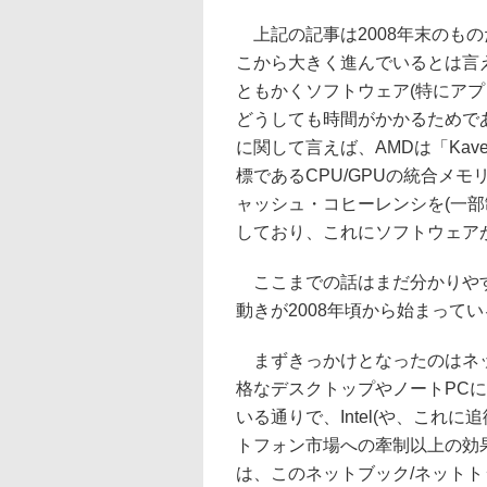
上記の記事は2008年末のもの
こから大きく進んでいるとは言
ともかくソフトウェア(特にアプ
どうしても時間がかかるためで
に関して言えば、AMDは「Kave
標であるCPU/GPUの統合メモリ(Un
ャッシュ・コヒーレンシを(一部
しており、これにソフトウェア
ここまでの話はまだ分かりやす
動きが2008年頃から始まって
まずきっかけとなったのはネットブ
格なデスクトップやノートPC
いる通りで、Intel(や、これ
トフォン市場への牽制以上の効
は、このネットブック/ネット