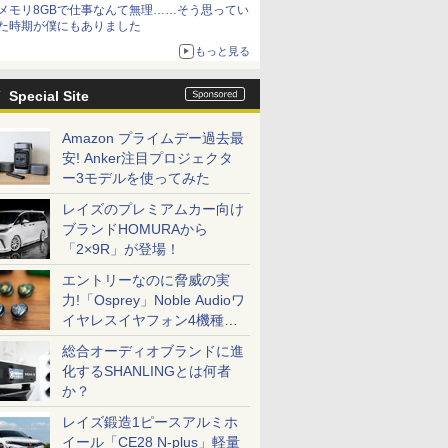
メモリ8GBで仕事なんて無理……そう思ってい
た時期が僕にもありました
もっと見る
Special Site
Amazon プライムデー過去最
安! Anker注目プロジェクタ
ー3モデルを使ってみた
レイズのプレミアムカー向け
ブランドHOMURAから
「2×9R」が登場！
エントリーなのに脅威の実
力!「Osprey」Noble Audioワ
イヤレスイヤフォン4機種を
一気に聴く
総合オーディオブランドに進
化するSHANLINGとは何者
か？
レイズ鍛造1ピースアルミホ
イール「CE28 N-plus」軽量