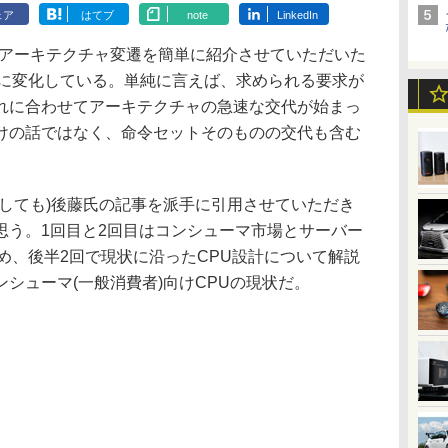
ェア
はてブ
note
LinkedIn
のアーキテクチャ変遷を簡単に紹介させていただいた
的に変化している。単純に言えば、求められる要求が
れに合わせてアーキテクチャの急速な交代が始まっ
けの話ではなく、命令セットそのものの交代も含む
しても)後藤氏の記事を派手に引用させていただき
思う。1回目と2回目はコンシューマ市場とサーバー
め、後半2回で現状に沿ったCPU設計について解説
シューマ(一般消費者)向けCPUの現状だ。