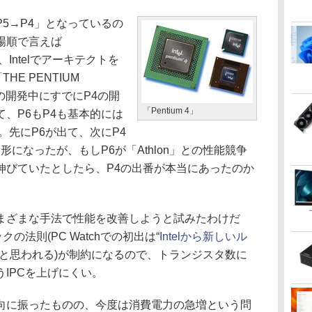
5→P4」となっているの
場順で言えば
るが、Intelでアーキテクトを
「THE PENTIUM
6の開発中にすでにP4の開
「Pentium 4」
、P6もP4も基本的には
。先にP6が出て、次にP4
形になったが、もしP6が「Athlon」との性能競争
伸びていたとしたら、P4の出番が本当にあったのか
ざまな手法で性能を改善しようと試みたわけだ
の法則(PC Watchでの初出は“
Intelから新しいル
”と思われる)が制約になるので、トランジスタ数に
IPCを上げにくい。
に振ったものの、今度は消費電力の急増という問