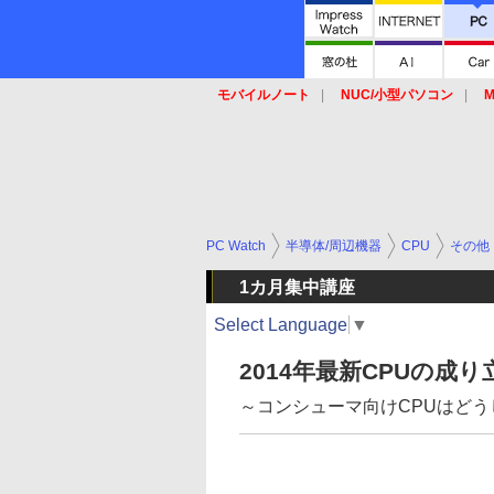
モバイルノート
NUC/小型パソコン
M
SSD
キーボード
マウス
PC Watch
半導体/周辺機器
CPU
その他
1カ月集中講座
Select Language
▼
2014年最新CPUの成り
～コンシューマ向けCPUはどう