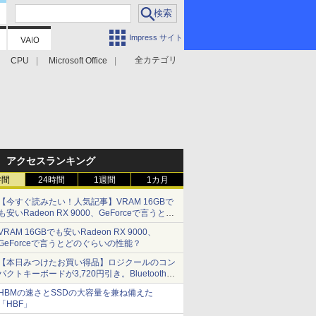
Impress サイト
全カテゴリ
CPU
Microsoft Office
アクセスランキング
時間
24時間
1週間
1カ月
【今すぐ読みたい！人気記事】VRAM 16GBで
も安いRadeon RX 9000、GeForceで言うとど
のぐらいの性能？ - PC Watch
VRAM 16GBでも安いRadeon RX 9000、
GeForceで言うとどのぐらいの性能？
【本日みつけたお買い得品】ロジクールのコン
パクトキーボードが3,720円引き。Bluetoothで3
台接続対応
HBMの速さとSSDの大容量を兼ね備えた
「HBF」