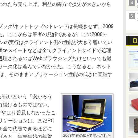
われたら売り上げ、利益の両方で損失が大きいから
ク/ネットトップのトレンドは長続きせず、2009
。ここからは筆者の見解であるが、この2008～
ョンの実行はクライアント側の性能が大きく響いてい
fficeスイートなどは全てクライアントサイドで処理
処理されるのはWebブラウジングだけといっても過
ワーク化は進んでいなかった。こうなると、ネット
能は、そのままアプリケーション性能の低さに直結す
が低いという「安かろう
れ続けるものではない。
k」がやはり普及しなかったこ
リケーションは、まだPC
を全て代替できるほどに
2008年春のIDFで展示された
げると、年末年始の年賀