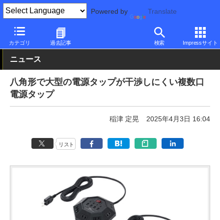
Powered by
Translate
PC Watch
半導体/周辺機器
アクセサリ
充電器
カテゴリ
過去記事
検索
Impressサイト
ニュース
八角形で大型の電源タップが干渉しにくい複数口
電源タップ
稲津 定晃
2025年4月3日 16:04
リスト