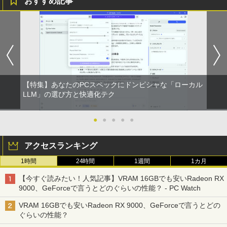
おすすめ記事
【特集】あなたのPCスペックにドンピシャな「ローカル
LLM」の選び方と快適化テク
●
●
●
●
●
アクセスランキング
1時間
24時間
1週間
1カ月
【今すぐ読みたい！人気記事】VRAM 16GBでも安いRadeon RX
9000、GeForceで言うとどのぐらいの性能？ - PC Watch
VRAM 16GBでも安いRadeon RX 9000、GeForceで言うとどの
ぐらいの性能？