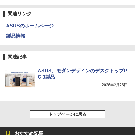
【電子書籍】[ 福田直叶 ]
ップPC
Anker Soundcore Liberty 5 アプリコットピ
On My Road (Stadium ver.)
ONE PIECE モノクロ版 115 (ジャンプコミッ
￥11,980
ンク
クスDIGITAL)
by Amazon 炭酸水 ラベルレス 500ml ×24本
￥792
関連リンク
強炭酸水 ペットボトル 500ミリリットル (Sm
￥66,248
￥250
art Basic)
￥-
￥594
ASUSのホームページ
【タッチ式選べる 携帯式】モバイルモニ
3
￥1,625
ター 14インチ フルHD IPSパネル 非光沢
製品情報
[VETESA正規販売店]デスクトップパソ
タッチ式/非タッチ式選択可能 Type-C対
追放された転生王子、『自動製作』スキ
3
4
コン PC 一体型 新品 Windows11 27型 C
応 HDMI VESA対応 モニター 持ち運び
【2026年アップグレード版】AOKIMI ワイヤ
On My Road (Stadium ver.)
HUNTER×HUNTER モノクロ版 39 (ジャンプ
ルで領地を爆速で開拓し最強の村を作っ
ore i7 第4世代 Office付き メモリ16GB
サブディスプレイ デュアルモニター テレ
レスイヤホン bluetooth イヤホン V12 小型
コミックスDIGITAL)
てしまう〜最強クラフトスキルで始め
by Amazon 天然水ラベルレス 2L×9本
SSD512GB 初期設定済 ホワイト ブラッ
ワーク ミニPC対応 EVICIV
軽量 ブルートゥースHi-Fi 最大36時間再生 ぶ
る、楽々領地開拓スローライフ〜（8）
￥250
関連記事
ク
るーとゅーす コードレス ENCノイズキャン
【電子書籍】[ 熊乃げん骨 ]
￥572
￥1,117
セリング 自動ペアリング Type-C充電 マイク
￥11,999
付き 防水 タッチ式音量調整 スポーツ/通勤/通
￥69,800
￥792
ASUS、モダンデザインのデスクトップP
学/WEB会議(ホワイト)
C 3製品
BUGS LIFE
スーパーの裏でヤニ吸うふたり 9巻 (デジタル
￥1,964
2026年2月26日
Acer 27インチ フルHD 144Hz 1ms(VR
版ビッグガンガンコミックス)
コカ・コーラ やかんの麦茶 from 爽健美茶 ラ
4
GMKtec GMK-K8 PLUS-32/1T-W11Pro
B) IPS 非光沢 sRGB 99% AMD FreeSyn
異世界ウォーキング（14） 【電子書籍】
ベルレス 650mlPET×24本
4
￥250
5
(8845HS)
c ブラックブースト VRB対応 ブルーライ
[ あるくひと ]
￥810
ト低減 HDMI 1.4 DisplayPort v1.2 スピ
Xiaomi シャオミ REDMI Buds 8 Lite ワイヤ
￥2,009
ーカー・ヘッドホン端子 Acer Display
レスイヤホン Bluetooth 5.4 ノイズキャンセ
￥124,800
￥792
Widget 6軸カラー調整 VESAマウント対
リング ANC 36時間再生
トップページに戻る
応 Nitro ゲーミングモニター QG271P6b
mipx
￥2,980
￥16,600
デスクトップPC Ryzen7 5700G メモリ1
おすすめ記事
5