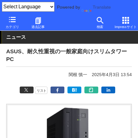
Powered by
Translate
PC Watch
パソコン/タブレット/スマートフォン
デスクトップパ
カテゴリ
過去記事
検索
Impressサイト
ニュース
ASUS、耐久性重視の一般家庭向けスリムタワー
PC
関根 慎一
2025年4月3日 13:54
リスト