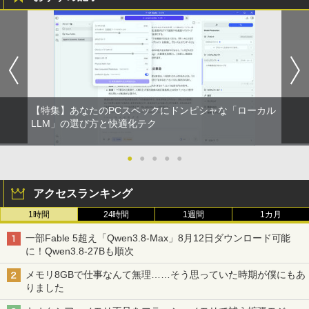
6GB SSD1TB B550 グラボなし
￥148,700
5年間フル保証ディスプレイ 243B9/11 [2
5
3.8型ワイド液晶ディスプレイ 5年フル保
証(USB-C)]
￥16,980
【特集】あなたのPCスペックにドンピシャな「ローカル
LLM」の選び方と快適化テク
●
●
●
●
●
アクセスランキング
1時間
24時間
1週間
1カ月
一部Fable 5超え「Qwen3.8-Max」8月12日ダウンロード可能
に！Qwen3.8-27Bも順次
メモリ8GBで仕事なんて無理……そう思っていた時期が僕にもあ
りました