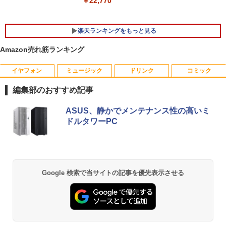
￥22,770
楽天ランキングをもっと見る
Amazon売れ筋ランキング
イヤフォン
ミュージック
ドリンク
コミック
ポイント10倍 中古パソコン デスクトッ
＼500円OFFクーポンあり！／ モバイル
はなコミ！ ～となりにアイドル～ [ 大
1
1
1
プパソコン Windows 11【Office付】
モニター 15.6インチ 1080PフルHD ディ
場 花菜 ]
編集部のおすすめ記事
【Windows 11 Pro 64Bit搭載】DELL O
スプレイ VESA対応 コスパ デュアルモニ
ptiplexシリーズ Core i5搭載/4G/新品SS
ター サブモニター ゲーミングモニター
￥1,760
Anker Soundcore P40i オフホワイト
BRUCE WAYNE feat. Flo Milli, ATL Jacob
【Amazon.co.jp限定】 い・ろ・は・す 2L P
薬屋のひとりごと 17巻 (デジタル版ビッグガ
D 120GB/DVD-ROM/送料無料【オプショ
ポータブルモニター 外付けモニター リモ
ASUS、静かでメンテナンス性の高いミ
[Explicit]
ET ラベルレス ×8本
ンガンコミックス)
ン色々有】
ートワーク IPS mini pc ミニPC 多デバ
ドルタワーPC
￥7,990
イス対応 ブラック
￥250
￥1,112
￥770
￥24,800
￥9,480
捕食 欲望をカネに変えるトクリュウ型
2
犯罪集団「ナチュラル」の闇 [ 清水 將裕
]
Anker Soundcore P31i ブラック
BRUCE WAYNE feat. Flo Milli, ATL Jacob
by Amazon 天然水 ラベルレス 500ml ×24本
異世界居酒屋「のぶ」(22) (角川コミックス・
Google 検索で当サイトの記事を優先表示させる
【エントリーでポイント100％還元のチ
2
[Explicit]
富士山の天然水 バナジウム含有 水 ミネラル
エース)
ャンス】GMKtec ミニpc G3 Pro Intel C
モニター 23.8インチ 1920×1080 FHD解
￥1,870
2
ウォーター ペットボトル 静岡県産 500ミリリ
￥5,990
ore i3 10110U 16GB DDR4 64GBまで増
像度 100Hzリフレッシュレート PCモニ
ットル (Smart Basic)
￥250
￥832
設 512GB SSD M.2 2242 最大8TB Wind
ター 薄型 サブモニター 在宅勤務 VESA
ows11 Pro mini pc 4.1GHz WIFI6 BT5.
対応 HDMI VGA パソコンモニター チル
￥1,380
2 小型PC VESA対応 ミニパソコン 2画面
トpc/switch/ps4/ps5/xbox
異世界魔王と召喚少女の奴隷魔術（30）
3
高性能 みにpc nucbox 省エネ デスクト