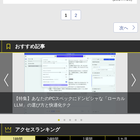
1
2
次へ
おすすめ記事
【特集】あなたのPCスペックにドンピシャな「ローカル
LLM」の選び方と快適化テク
●
●
●
●
●
アクセスランキング
1時間
24時間
1週間
1カ月