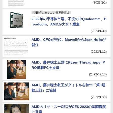
(2023/2/1)
福田昭のセミコン業界最前線
2022年の半導体市場、不況の中Qualcomm、B
roadcom、AMDが大きく躍進
(2023/1/30)
AMD、CFOが交代。MarvellからJean Hu氏が
就任
(2023/1/12)
AMD、藤井聡太五冠にRyzen Threadripper P
RO搭載PCを提供
(2022/12/13)
AMD、藤井聡太叡王がタイトルを持つ「第8期
叡王戦」に協賛
(2022/12/9)
AMDのリサ・スーCEOがCES 2023の基調講演
に登壇