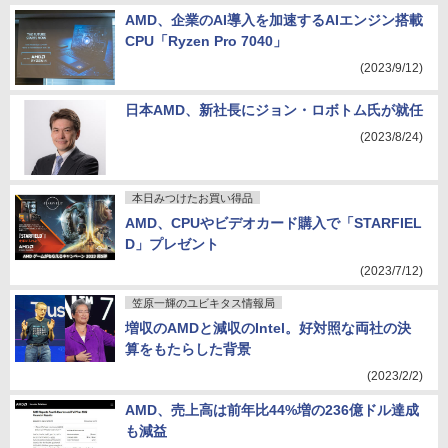
AMD、企業のAI導入を加速するAIエンジン搭載
CPU「Ryzen Pro 7040」
(2023/9/12)
日本AMD、新社長にジョン・ロボトム氏が就任
(2023/8/24)
本日みつけたお買い得品
AMD、CPUやビデオカード購入で「STARFIEL
D」プレゼント
(2023/7/12)
笠原一輝のユビキタス情報局
増収のAMDと減収のIntel。好対照な両社の決
算をもたらした背景
(2023/2/2)
AMD、売上高は前年比44%増の236億ドル達成
も減益