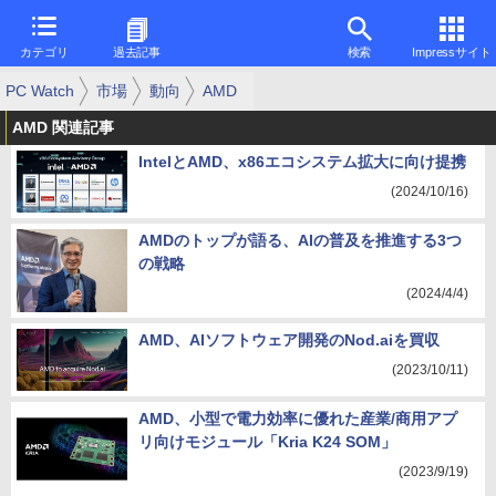
カテゴリ
過去記事
検索
Impressサイト
PC Watch
市場
動向
AMD
AMD 関連記事
IntelとAMD、x86エコシステム拡大に向け提携
(2024/10/16)
AMDのトップが語る、AIの普及を推進する3つ
の戦略
(2024/4/4)
AMD、AIソフトウェア開発のNod.aiを買収
(2023/10/11)
AMD、小型で電力効率に優れた産業/商用アプ
リ向けモジュール「Kria K24 SOM」
(2023/9/19)