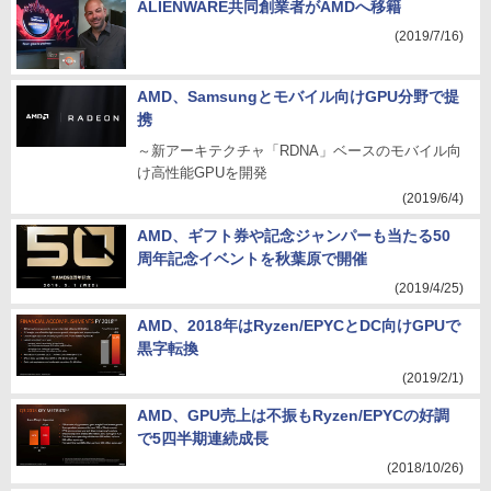
ALIENWARE共同創業者がAMDへ移籍
(2019/7/16)
AMD、Samsungとモバイル向けGPU分野で提
携
～新アーキテクチャ「RDNA」ベースのモバイル向
け高性能GPUを開発
(2019/6/4)
AMD、ギフト券や記念ジャンパーも当たる50
周年記念イベントを秋葉原で開催
(2019/4/25)
AMD、2018年はRyzen/EPYCとDC向けGPUで
黒字転換
(2019/2/1)
AMD、GPU売上は不振もRyzen/EPYCの好調
で5四半期連続成長
(2018/10/26)