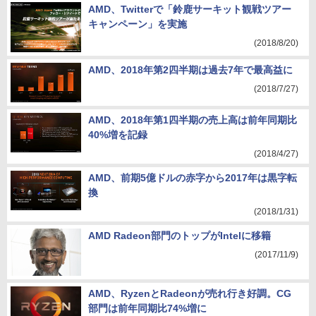
AMD、Twitterで「鈴鹿サーキット観戦ツアー
キャンペーン」を実施
(2018/8/20)
AMD、2018年第2四半期は過去7年で最高益に
(2018/7/27)
AMD、2018年第1四半期の売上高は前年同期比
40%増を記録
(2018/4/27)
AMD、前期5億ドルの赤字から2017年は黒字転
換
(2018/1/31)
AMD Radeon部門のトップがIntelに移籍
(2017/11/9)
AMD、RyzenとRadeonが売れ行き好調。CG
部門は前年同期比74%増に