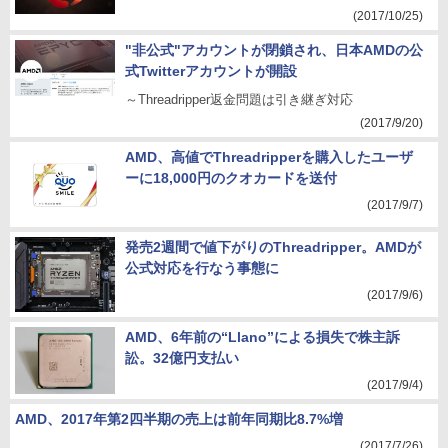
(2017/10/25)
"非公式"アカウントが閉鎖され、日本AMDの公
式Twitterアカウントが開設
～Threadripper返金問題は引き継ぎ対応
(2017/9/20)
AMD、高値でThreadripperを購入したユーザ
ーに18,000円のクオカードを送付
(2017/9/7)
発売2週間で値下がりのThreadripper。AMDが
公式対応を行なう事態に
(2017/9/6)
AMD、6年前の“Llano”による損失で株主訴
訟。32億円支払い
(2017/9/4)
AMD、2017年第2四半期の売上は前年同期比8.7%増
(2017/7/26)