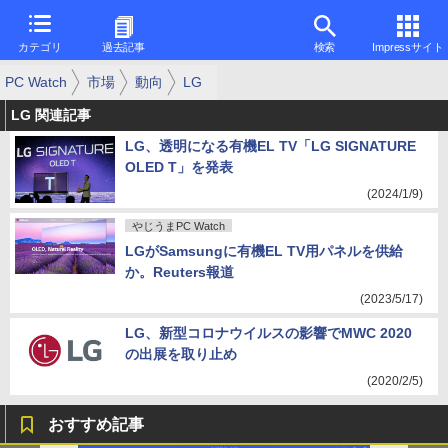
カテゴリ
過去記事
検索
Impressサイト
PC Watch
市場
動向
LG
LG 関連記事
LG、透明になる有機EL TV「LG SIGNATURE
OLED T」を発表
(2024/1/9)
やじうまPC Watch
LGがSamsungに有機EL TV用パネルを供給
か。Reuters報道
(2023/5/17)
LG、新型コロナウイルスの影響でMWC 2020
の出展を取り止め
(2020/2/5)
おすすめ記事