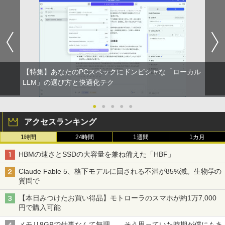
【特集】あなたのPCスペックにドンピシャな「ローカル
LLM」の選び方と快適化テク
●
●
●
●
●
アクセスランキング
1時間
24時間
1週間
1カ月
HBMの速さとSSDの大容量を兼ね備えた「HBF」
Claude Fable 5、格下モデルに回される不満が85%減。生物学の
質問で
【本日みつけたお買い得品】モトローラのスマホが約1万7,000
円で購入可能
メモリ8GBで仕事なんて無理……そう思っていた時期が僕にもあ