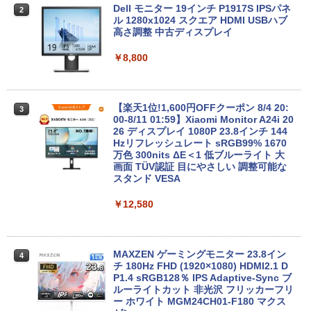
＼8月限定エントリーでP10倍／【中古】
【マラソンセール期間中ポイント5倍】中
Dell モニター 19インチ P1917S IPSパネ
2
2
2
ノートパソコン windows11 office付き
古デスクトップパソコン 第8世代 Core i5
ル 1280x1024 スクエア HDMI USBハブ
Lenovo レノボ ThinkPad L390 20NSS2
Windows11 高速SSD128GB メモリ8GB
高さ調整 中古ディスプレイ
5A00 Core i5 8世代 メモリー8GB 高速S
Type-C DisplayPort Lenovo ThinkStat
SD256GB 整備済み品 pc win11 os 中古
ion P330 初期設定済 すぐ使える 90日保
￥8,800
パソコン すぐ使える オフィス付きPC 送
証 送料無料
料無料
￥12,980
￥22,770
【楽天1位!1,600円OFFクーポン 8/4 20:
3
00-8/11 01:59】Xiaomi Monitor A24i 20
26 ディスプレイ 1080P 23.8インチ 144
【エントリーでポイント100％還元のチ
Hzリフレッシュレート sRGB99% 1670
3
ノートパソコン Surface Pro 5 高性能第
ャンス】GMKtec ミニpc G3S【Intel N9
万色 300nits ΔE＜1 低ブルーライト 大
3
7世代Core i5-7300U WEBカメラ内蔵 Wi
5 DDR4 8GB 256GB/512GB SSD】 4コ
画面 TÜV認証 目にやさしい 調整可能な
ndows 11 Pro MS 0ffice 2024選択可 1
ア 4スレッド mini pc Windows11 Pro
スタンド VESA
2.3型 2K液晶(2560x1440) Wi-Fi Mini-D
最大3.4GHz WIFI5 BT5.0 小型 M.2 2242
P Bluetooth SurfaceConnect USB3.0
ミニパソコン 2画面 超静音 超軽量 高性
￥12,580
能 みにpc nucbox 省エネ 小型 コンパク
ト
￥24,890
￥51,505
MAXZEN ゲーミングモニター 23.8イン
4
チ 180Hz FHD (1920×1080) HDMI2.1 D
MS Office 2024 H&B 搭載｜中古ノート
P1.4 sRGB128％ IPS Adaptive-Sync ブ
4
パソコン Windows11 Office付｜Dynab
ルーライトカット 非光沢 フリッカーフリ
ook B55M Core i5 第8世代 8265U メモ
【中古】HP Pro Mini 400 G9 Core i5-12
ー ホワイト MGM24CH01-F180 マクス
4