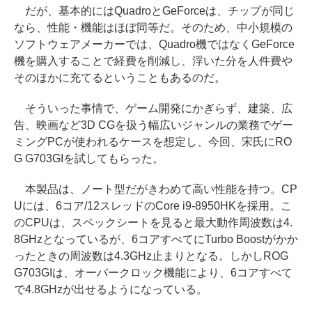
だが、基本的にはQuadroとGeForceは、チップが同じ
なら、性能・機能はほぼ同等だ。そのため、中小規模の
ソフトウェアメーカーでは、Quadro機ではなくGeForce
機を購入することで経費を削減し、浮いた分を人件費や
そのほかに充てるということもあるのだ。
そういった事情で、ゲーム開発にかぎらず、建築、広
告、映画など3D CGを扱う幅広いジャンルの業務でゲー
ミングPCが使われるケースを想定し、今回、宋氏にRO
G G703GIを試してもらった。
本製品は、ノート型だがきわめて高い性能を持つ。CP
Uには、6コア/12スレッドのCore i9-8950HKを採用。こ
のCPUは、スペックシートを見ると最大動作周波数は4.
8GHzとなっているが、6コアすべてにTurbo Boostがかか
ったときの周波数は4.3GHz止まりとなる。しかしROG
G703GIは、オーバークロック機能により、6コアすべて
で4.8GHzが出せるようになっている。