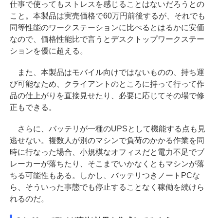
仕事で使ってもストレスを感じることはないだろうとの
こと。本製品は実売価格で60万円前後するが、それでも
同等性能のワークステーションに比べるとはるかに安価
なので、価格性能比で言うとデスクトップワークステー
ションを優に超える。
また、本製品はモバイル向けではないものの、持ち運
び可能なため、クライアントのところに持って行って作
品の仕上がりを直接見せたり、必要に応じてその場で修
正もできる。
さらに、バッテリが一種のUPSとして機能する点も見
逃せない。複数人が別のマシンで負荷のかかる作業を同
時に行なった場合、小規模なオフィスだと電力不足でブ
レーカーが落ちたり、そこまでいかなくともマシンが落
ちる可能性もある。しかし、バッテリつきノートPCな
ら、そういった事態でも停止することなく稼働を続けら
れるのだ。