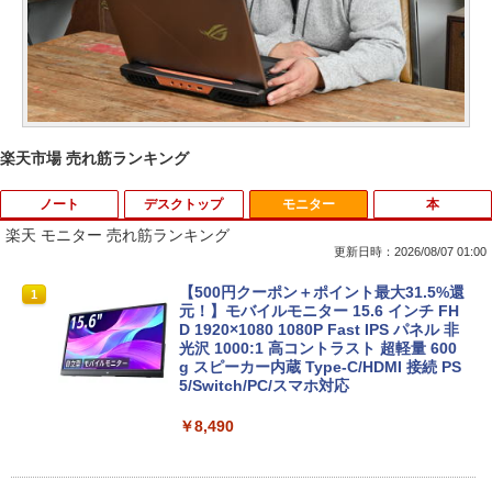
楽天市場 売れ筋ランキング
ノート
デスクトップ
モニター
本
楽天 モニター 売れ筋ランキング
更新日時：2026/08/07 01:00
中古ノートパソコン 新生活セット 2026
【訳あり品】中古パソコン | NEC | Mate
【500円クーポン＋ポイント最大31.5%還
1
1
1
Windows11搭載 Office付き 15.6型 大手
MKM34B-1 | Windows11 | デスクトップ
元！】モバイルモニター 15.6 インチ FH
メーカー 第6〜8世代 Core i3/i5 メモリ8
| 一年保証 | 第7世代 | Core i5 7500 3.4
D 1920×1080 1080P Fast IPS パネル 非
GB SSD最大1TB 高速SSD搭載 初期設定
(〜最大3.8)GHz | MEM:8GB | SSD:256G
光沢 1000:1 高コントラスト 超軽量 600
済み テレワーク応援 在宅勤務 学生向け
B | DVD-ROM | 無線LAN:あり | Win11Pr
g スピーカー内蔵 Type-C/HDMI 接続 PS
FU25-repc ノートPC 中古パソコン
o64bit
5/Switch/PC/スマホ対応
￥13,900
￥10,000
￥8,490