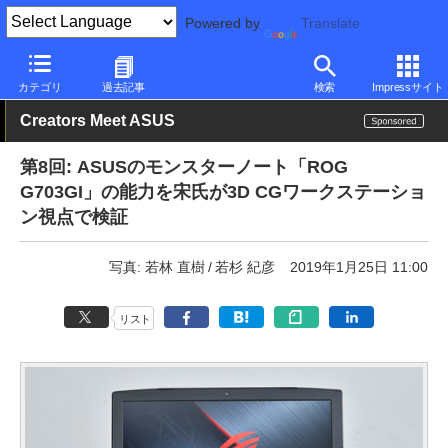
Powered by
Translate
PC Watch
パソコン/タブレット/スマートフォン
ゲーミングノー
カテゴリ
過去記事
検索
Impressサイト
Creators Meet ASUS
第8回: ASUSのモンスターノート「ROG
G703GI」の能力を宋氏が3D CGワークステーショ
ン視点で検証
写真: 若林 直樹
若杉 紀彦
2019年1月25日 11:00
リスト