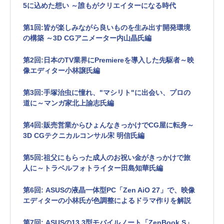
5に込めた想い ～誰もがクリエイターになる時代
第1回:皆が楽しみながら良いものを生み出す開発環境
の構築 ～3D CGアニメーター内山晶氏編
第2回:日本のTV業界にPremiereを導入した先駆者～映
像エディター小林譲氏編
第3回:手塚治虫に憧れ、"マシリト"に出会い、プロの
道に～マンガ家北上諭志氏編
第4回:販売営業からひょんなきっかけでCG屋に転身～
3D CGテクニカルコンサル宋 明信氏編
第5回:祖父にもらった成人のお祝い金がきっかけで旅
人に～トラベルフォトライター田島知華氏編
第6回: ASUSの液晶一体型PC「Zen AiO 27」で、映像
エディターの小林氏が色調整によるドラマ作りを解説
第7回: ASUSの13.3型モバイルノート「ZenBook S」