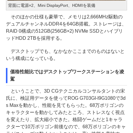
背面に電源×2、Mini DisplayPort、HDMIを装備
そのほかの仕様も豪華で、メモリは2,666MHz駆動の
デュアルチャンネルDDR4を64GB搭載。ストレージは、
RAID 0構成の512GB(256GB×2) NVMe SSDとハイブリ
ッドHDD 2TBを採用する。
デスクトップでも、なかなかここまでのものはないと
いう構成になっている。
価格性能比ではデスクトップワークステーションを凌
駕
ということで、3D CGテクニカルコンサルタントの宋
氏に、検証用データを使ってROG G703GI-I9G1080で3d
s Maxを動かし、性能を見てもらった。68万ポリゴンの
キャラクターを動かしてみたところ、ストレスなく視点
を変えたり、拡大縮小できた。格闘ゲームだと1キャラ
クターで10万ポリゴン前後なので、68万ポリゴンのキャ