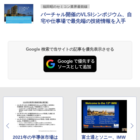
【新商品特価11699円！8/11 1:59迄】モ
5
【Amazon.co.jp限定】 い・ろ・は・す 2L P
薬屋のひとりごと 17巻 (デジタル版ビッグガ
【新品】【楽天1位！】ノートパソコン
バイルモニター 15.6インチ ポータブルモ
福田昭のセミコン業界最前線
5
ET ラベルレス ×8本
ンガンコミックス)
新品第13世代CPU搭載ノートPC Office
ニター モバイルディスプレイ 1920×108
バーチャル開催のVLSIシンポジウム、自
付きノートパソコン 初心者向け Window
Acer｜エイサー 超小型 デスクトップパ
0 フルHD IPSパネル 非光沢 HDR スピー
5
宅や仕事場で最先端の技術情報を入手
￥1,112
￥770
s11 初期設定済 Webカメラ zoom 日本語
ソコン RB102-N18U(Windows 11 Pro/I
カー内蔵 保護カバー付き 軽量 薄型 Type
キーボード 14.1型 Intel Celeron メモリ
ntel Processor N150/メモリ 8GB/SSD 2
-C ミニHDMI 在宅 テレワーク simplus
8GB SSD1TB(最大) 大容量バッテリービ
56GB) RB102-N18U
シンプラス SP-MBM156 【送料無料】
ジネス 大学生 プレゼント 学生向け
by Amazon 天然水 ラベルレス 500ml ×24本
異世界居酒屋「のぶ」(22) (角川コミックス・
￥52,800
￥11,699
Google 検索で当サイトの記事を優先表示させる
富士山の天然水 バナジウム含有 水 ミネラル
エース)
￥29,800
ウォーター ペットボトル 静岡県産 500ミリリ
ットル (Smart Basic)
￥832
￥1,380
ONE PIECE モノクロ版 115 (ジャンプコミッ
クスDIGITAL)
by Amazon 天然水ラベルレス 2L×9本
￥594
￥1,117
HUNTER×HUNTER モノクロ版 39 (ジャンプ
コミックスDIGITAL)
by Amazon 炭酸水 ラベルレス 500ml ×24本
強炭酸水 ペットボトル 500ミリリットル (Sm
2021年の半導体市場は
富士通とソニー、IMW
art Basic)
￥572