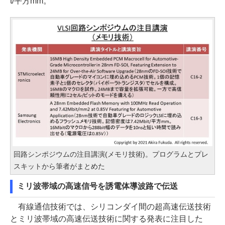
t/平方mm。
回路シンポジウムの注目講演(メモリ技術)。プログラムとプレ
スキットから筆者がまとめた
ミリ波帯域の高速信号を誘電体導波路で伝送
有線通信技術では、シリコンダイ間の超高速伝送技術
とミリ波帯域の高速伝送技術に関する発表に注目した