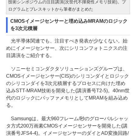
技術シンポジウムの注目講演(次世代不揮発性メモリ技術)。プ
ログラムとプレスキットから筆者がまとめた
CMOSイメージセンサーと埋め込みMRAMのロジック
を3次元積層
光半導体関連でも、注目すべき発表が少なくない。始
めにイメージセンサー、次にシリコンフォトニクスの注
目講演をご紹介する。
ソニーセミコンダクタソリューションズグループは、
CMOSイメージセンサー(CIS)のシリコンダイとロジック
のシリコンダイを3次元積層するプロセスに向けた埋め
込みSTT-MRAM技術を開発した(講演番号T2-5)。40nm世
代のロジックにバッファメモリとしてMRAMを組み込め
る。
Samsungは、最大960フレーム/秒のグローバルシャッ
タ方式200万画素CMOSイメージセンサーを開発した(講
演番号JFS4-4)。イメージセンサーのダイとAD変換回路/