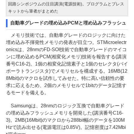
回路シンポジウムの注目講演(電源技術)。プログラムとプレス
キットから筆者がまとめた
自動車グレードの埋め込みPCMと埋め込みフラッシュ
メモリ技術では、自動車グレードのロジックに向けた
埋め込み不揮発性メモリの発表が目立つ。STMicroelectr
onicsは、28nmのFD-SOI技術で自動車グレードのマイコ
ンに埋め込めるPCM(相変化メモリ)技術を報告する(講演
番号C16-2)。1個の相変化記憶素子と1個のセレクタ(バイ
ポーラトランジスタ)でメモリセルを構成する。16MB(12
8Mbit)のマクロを試作してみせた。特に高い信頼性の要
求に応えるため、2個のメモリセルで1bitのデータ記憶す
るモードを備える。
Samsungは、28nmのロジック互換で自動車グレード
の埋め込みフラッシュメモリを開発した(講演番号C16-
3)。2MB(16Mbit)のマクロから288bit幅のデータを100M
Hzで読み出せる(電源電圧は0.85V)。記憶密度は7.42Mbi