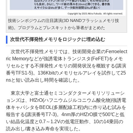
技術シンポジウムの注目講演(3D NANDフラッシュメモリ技
術)。プログラムとプレスキットから筆者がまとめた
次世代不揮発性メモリをロジックに埋め込む
次世代不揮発性メモリでは、技術開発企業のFerroelect
ric Memoryなどが強誘電体トランジスタ(FeFET)をメモ
リセルとする不揮発性メモリの開発状況を概観する(講演
番号TFS1-5)。136Kbitのメモリセルアレイを試作して25
nsと短い読み出し時間を確認した。
東京大学と富士通セミコンダクターメモリソリューシ
ョンズは、HfZrO(ハフニウムジルコニウム酸化物)強誘電
体キャパシタをBEOL(多層配線工程)内に作り込む試みを
報告する(講演番号T7-3)。4nm厚のHfZrO膜で500℃と低
い結晶化温度と0.7～1.2Vの低電圧動作、10の14乗回の
読み出し/書き込み寿命を実現した。