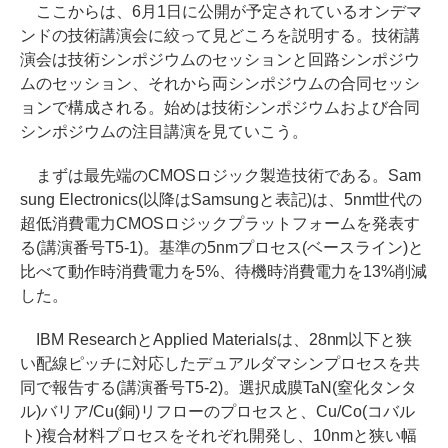
ここからは、6月1日に公開が予定されているオンデマ
ンドの技術講演会に絞って見どころを説明する。技術講
演会は技術シンポジウムのセッションと回路シンポジウ
ムのセッション、それから両シンポジウムの合同セッシ
ョンで構成される。始めは技術シンポジウムおよび合同
シンポジウムの注目講演を見ていこう。
まずは最先端のCMOSロジック製造技術である。Sam
sung Electronics(以降はSamsungと表記)は、5nm世代の
超低消費電力CMOSロジックプラットフォームを発表す
る(講演番号T5-1)。基準の5nmプロセス(ベースライン)と
比べて動作時消費電力を5%、待機時消費電力を13%削減
した。
IBM ResearchとApplied Materialsは、28nm以下と狭
い配線ピッチに対応したデュアルダマシンプロセスを共
同で報告する(講演番号T5-2)。選択成膜TaN(窒化タンタ
ル)バリア/Cu(銅)リフローのプロセスと、Cu/Co(コバル
ト)複合材料プロセスをそれぞれ開発し、10nmと狭い幅