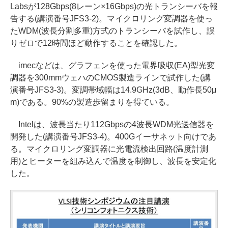
Labsが128Gbps(8レーン×16Gbps)の光トランシーバを報
告する(講演番号JFS3-2)。マイクロリング変調器を使っ
たWDM(波長分割多重)方式のトランシーバを試作し、誤
りゼロで12時間ほど動作することを確認した。
imecなどは、グラフェンを使った電界吸収(EA)型光変
調器を300mmウェハのCMOS製造ラインで試作した(講
演番号JFS3-3)。変調帯域幅は14.9GHz(3dB、動作長50μ
m)である。90%の製造歩留まりを得ている。
Intelは、波長当たり112Gbpsの4波長WDM光送信器を
開発した(講演番号JFS3-4)。400Gイーサネット向けであ
る。マイクロリング変調器に光電流検出回路(温度計測
用)とヒーターを組み込んで温度を制御し、波長を安定化
した。