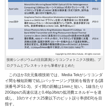
技術シンポジウムの注目講演(シリコンフォトニクス技術)。プ
ログラムとプレスキットから筆者がまとめた
このほか3次元集積技術では、Media Tekがシリコンダ
イ間を極短距離で結ぶパッケージング技術を報告する(講
演番号JFS1-3)。ダイ間の距離は1mmと短い。1線当たり
20Gbpsの高速伝送と0.46pJ/bitの低消費エネルギーを達
成し、10のマイナス25乗以下のビット誤り率(BER)を目
指す。