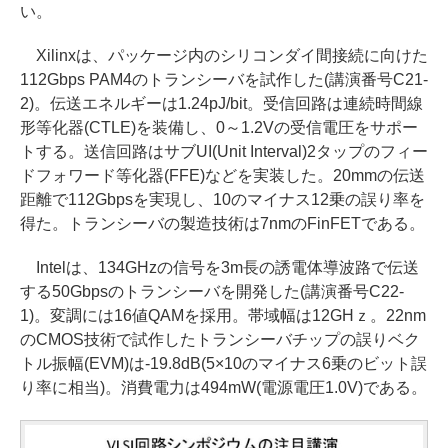
い。
Xilinxは、パッケージ内のシリコンダイ間接続に向けた
112Gbps PAM4のトランシーバを試作した(講演番号C21-
2)。伝送エネルギーは1.24pJ/bit。受信回路は連続時間線
形等化器(CTLE)を装備し、0～1.2Vの受信電圧をサポー
トする。送信回路はサブUI(Unit Interval)2タップのフィー
ドフォワード等化器(FFE)などを実装した。20mmの伝送
距離で112Gbpsを実現し、10のマイナス12乗の誤り率を
得た。トランシーバの製造技術は7nmのFinFETである。
Intelは、134GHzの信号を3m長の誘電体導波路で伝送
する50Gbpsのトランシーバを開発した(講演番号C22-
1)。変調には16値QAMを採用。帯域幅は12GHｚ。22nm
のCMOS技術で試作したトランシーバチップの誤りベク
トル振幅(EVM)は-19.8dB(5×10のマイナス6乗のビット誤
り率に相当)。消費電力は494mW(電源電圧1.0V)である。