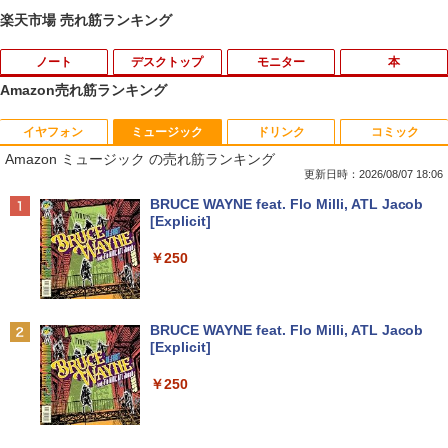
楽天市場 売れ筋ランキング
ノート
デスクトップ
モニター
本
Amazon売れ筋ランキング
イヤフォン
ミュージック
ドリンク
コミック
【期間限定 ポイントUP＆クーポン配
【今だけ】全品ポイント10倍 お買い物マ
R090-DELL E2220H 21.5インチ 液晶モ
アンダーニンジャ（18） 【電子書籍】[
1
1
1
1
Amazon ミュージック の売れ筋ランキング
布】 Lenovo 500e Chromebook Gen 4
ラソン★8/4～8/11★中古パソコン デス
ニタ 1点 フルHD(1920x1080) DisplayP
花沢健吾 ]
s 2in1 ノートパソコン 83L5S00000 Chr
クトップPC FUJITSU ESPRIMO Q558/B
ort/VGA 応答速度:5ms ★送料無料★
更新日時：2026/08/07 18:06
omeOS N100 メモリ4GB eMMC64GB 1
Core i5 9500T メモリ8GB 中古SSD 2.5
【中古動作品】
￥792
Anker Soundcore P40i ブラック
BRUCE WAYNE feat. Flo Milli, ATL Jacob
1.6インチ タッチ対応 再生品Aランク
インチ256GB Windows11 Pro 64bit
[Explicit]
【送料無料】【1年保証】
￥3,650
￥7,990
￥36,800
￥250
￥22,800
杖と剣のウィストリア（16） 【電子書
2
籍】[ 大森藤ノ ]
中古モニター | 液晶ディスプレイ | I-O D
2
中古ノートパソコン HP ProBook 450 G
ATA | LCD-AH241EDB-B-B | 23.8型ワイ
2
Anker Soundcore P31i ブラック
BRUCE WAYNE feat. Flo Milli, ATL Jacob
5 G6 G7 G8 第10世代 Core i3/i5選択可
デスクトップパソコン デル DELL optipl
ドTFT 1920×1080(フルHD) | LEDバック
￥594
2
[Explicit]
Windows11 Pro Office 2024付き メモリ
ex 3070SF Micro 9世代 Core i5 メモリ8
ライト | スピーカー内蔵 2系統入力(VG
￥5,990
16GB SSD512GB 15.6型 Webカメラ テ
GB 16GB SSD256GB HDMI office Win
A・HDMI) | VGAケーブル・電源ケーブ
￥250
ンキー 軽量 ビジネス 在宅勤務 学生向け
dows11 pro Win11 4K 対応 ミニPC デ
ル付属【30日保証】
スクトップパソコン デスクトップ PC 中
古パソコン 1186aR 10249091
￥24,980
￥6,280
町人Aは悪役令嬢をどうしても救いた
3
い〜どぶと空と氷の姫君〜 10【電子書