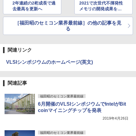
2年連続の2桁成長で過
2021で次世代不揮発性
去最高を更新へ
メモリの開発成果を披
￥1,625
露
スーパーの裏でヤニ吸うふたり 9巻 (デジタル
［福田昭のセミコン業界最前線］の他の記事を見
版ビッグガンガンコミックス)
コカ・コーラ やかんの麦茶 from 爽健美茶 ラ
る
ベルレス 650mlPET×24本
￥810
￥2,009
関連リンク
VLSIシンポジウムのホームページ(英文)
関連記事
福田昭のセミコン業界最前線
6月開催のVLSIシンポジウムでIntelがBit
coinマイニングチップを発表
2019年4月26日
福田昭のセミコン業界最前線