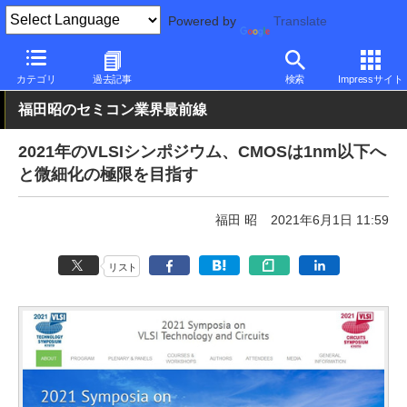
Powered by
Translate
PC Watch
市場
技術
その他
カテゴリ
過去記事
検索
Impressサイト
福田昭のセミコン業界最前線
2021年のVLSIシンポジウム、CMOSは1nm以下へ
と微細化の極限を目指す
福田 昭
2021年6月1日 11:59
リスト