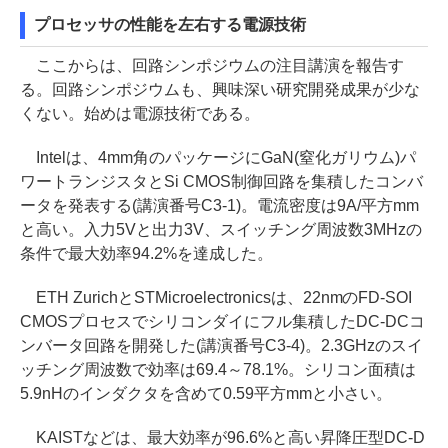
プロセッサの性能を左右する電源技術
ここからは、回路シンポジウムの注目講演を報告す
る。回路シンポジウムも、興味深い研究開発成果が少な
くない。始めは電源技術である。
Intelは、4mm角のパッケージにGaN(窒化ガリウム)パ
ワートランジスタとSi CMOS制御回路を集積したコンバ
ータを発表する(講演番号C3-1)。電流密度は9A/平方mm
と高い。入力5Vと出力3V、スイッチング周波数3MHzの
条件で最大効率94.2%を達成した。
ETH ZurichとSTMicroelectronicsは、22nmのFD-SOI
CMOSプロセスでシリコンダイにフル集積したDC-DCコ
ンバータ回路を開発した(講演番号C3-4)。2.3GHzのスイ
ッチング周波数で効率は69.4～78.1%。シリコン面積は
5.9nHのインダクタを含めて0.59平方mmと小さい。
KAISTなどは、最大効率が96.6%と高い昇降圧型DC-D