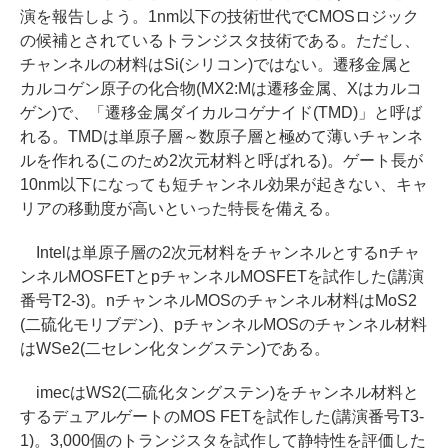
演を報告しよう。1nm以下の技術世代でCMOSロジック
の候補とされているトランジスタ技術である。ただし、
チャンネルの材料はSi(シリコン)ではない。遷移金属と
カルコゲン原子の化合物(MX2:Mは遷移金属、Xはカルコ
ゲン)で、「遷移金属ダイカルコゲナイド(TMD)」と呼ば
れる。TMDは単原子層～数原子層と極めて薄いチャンネ
ルを作れる(このため2次元材料と呼ばれる)。ゲート長が
10nm以下になっても短チャンネル効果が起きない、キャ
リアの移動度が高いといった特長を備える。
Intelは単原子層の2次元材料をチャンネルとするnチャ
ンネルMOSFETとpチャンネルMOSFETを試作した(講演
番号T2-3)。nチャンネルMOSのチャンネル材料はMoS2
(二硫化モリブデン)、pチャンネルMOSのチャンネル材料
はWSe2(二セレン化タングステン)である。
imecはWS2(二硫化タングステン)をチャンネル材料と
するデュアルゲートのMOS FETを試作した(講演番号T3-
1)。3,000個のトランジスタを試作して静特性を評価した