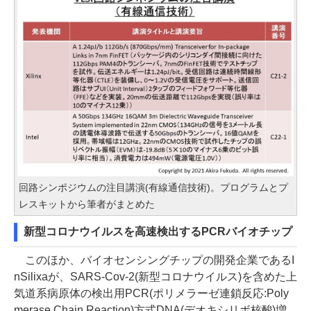
回路シンポジウムの注目講演(有線通信技術)。プログラムとプ
レスキットから筆者がまとめた
新型コロナウイルスを高速検出するPCRバイオチップ
このほか、バイオセンシングチップの開発企業であるI
nSilixaが、SARS-Cov-2(新型コロナウイルス)を含めた上
気道系病原体の検出用PCR(ポリメラーゼ連鎖反応:Poly
merase Chain Reaction)方式DNA(デオキシリボ核酸)増