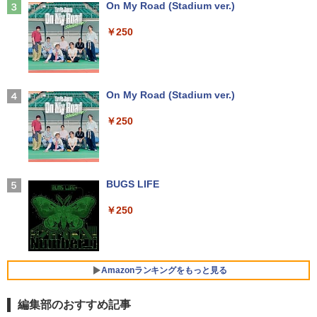
Anker Soundcore Liberty 5 ミッドナイトブ
On My Road (Stadium ver.)
￥32,780
店共通特典イラスト付】 【電子書籍】[
ラック
目黒三吉 ]
￥250
送料無料 あす楽対応 即日発送 中古良品
【期間限定10%OFFクーポン 8/12 10時
3
3
￥14,990
￥726
フルHD対応WUXGA 12.1インチ Panaso
まで】 モニター 21.5型 液晶ディスプレ
nic Let's note CF-SZ6Z Windows11 七
Win11搭載 デスクトップパソコン ミニP
イ ベゼル ディスプレイ 液晶モニター PC
3
世代Core i7-7600U 16GB 爆速512GB-S
C miniPC 初心者向け Office付き Windo
モニター 壁掛け フリッカーレス FreeSy
SD カメラ 無線 Office付 Win11【ノート
ws11 初心者向け 初期設定済 省スペース
nc 21.5インチ 角度調節 FullHD ブルー
パソコン 中古パソコン 中古PC】（Wind
高さ4.4cm 軽量 モニター取り付け可 イ
ライトカット VAパネル VESAフル FHD
【2026年アップグレード版】AOKIMI ワイヤ
On My Road (Stadium ver.)
キングダム 80 （ヤングジャンプコミッ
4
ows10も対応可能 Win10）
ンテルCeleron メモリ8GB 高速SSD 256
ノングレア MAXZEN JM22CH02
レスイヤホン bluetooth イヤホン V12 小型
クス） [ 原 泰久 ]
GB USB 3.0 HDMI 2画面同時出力可 無線
軽量 ブルートゥースHi-Fi 最大36時間再生 ぶ
￥250
機能 テレワーク 在宅勤務 パソコン
るーとゅーす コードレス ENCノイズキャン
￥28,589
￥9,480
￥770
セリング 自動ペアリング Type-C充電 マイク
付き 防水 タッチ式音量調整 スポーツ/通勤/通
￥39,800
学/WEB会議(ホワイト)
超得2,000円OFF&P5倍｜第8世代 office
ゲーミングモニター 21.5インチ PCモニ
BUGS LIFE
4
4
￥1,964
付き｜楽天1位 三冠獲得｜豪華特典付き
ター 100Hz 5ms 1920×1080 FHD VAパ
日本史探偵コナン 全12巻セット [ 青山
5
｜最大180日保証｜Core i5 第8世代｜中
【最新モデル】デスクトップパソコン 一
ネル ノングレア 非光沢 チルト調整 PCモ
剛昌 ]
4
￥250
古ノートパソコン Windows11 office付
体型 22型液晶 Core i5 高速CPU搭載 Wi
ニター simplus シンプラス SP-NMT21
き｜15.6型 テンキー付き｜ノートパソコ
ndows11 & Office付き メモリ8GB SSD
【送料無料】【レビューでモニタークリ
Xiaomi シャオミ REDMI Buds 8 Lite ワイヤ
￥12,936
ンWindows11 第8世代｜ノートパソコン
256GB Wi-Fi対応 USB3.0 一体型PC テ
ーナープレゼント】【メーカー1年保証】
レスイヤホン Bluetooth 5.4 ノイズキャンセ
｜パソコン｜PC｜中古PC
ンキー付きキーボード＆マウスプレゼン
リング ANC 36時間再生
ト付き 在宅勤務 テレワーク 家庭用 省ス
￥8,999
Amazonランキングをもっと見る
ペースPC
￥29,800
￥3,480
編集部のおすすめ記事
￥42,980