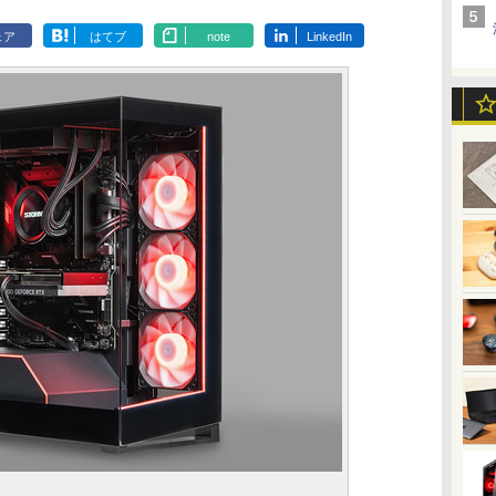
ェア
はてブ
note
LinkedIn