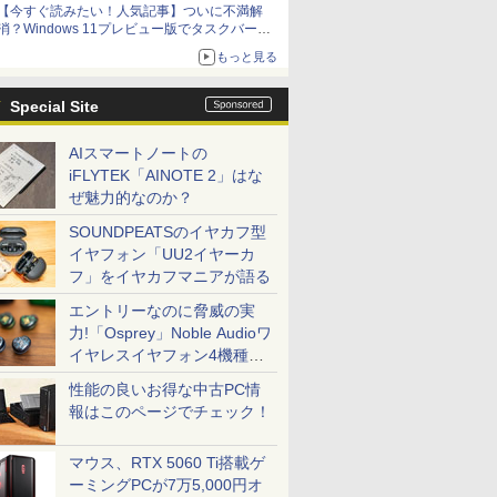
【今すぐ読みたい！人気記事】ついに不満解
消？Windows 11プレビュー版でタスクバーの
配置変更を徹底検証 - PC Watch
もっと見る
Special Site
AIスマートノートの
iFLYTEK「AINOTE 2」はな
ぜ魅力的なのか？
SOUNDPEATSのイヤカフ型
イヤフォン「UU2イヤーカ
フ」をイヤカフマニアが語る
エントリーなのに脅威の実
力!「Osprey」Noble Audioワ
イヤレスイヤフォン4機種を
一気に聴く
性能の良いお得な中古PC情
報はこのページでチェック！
マウス、RTX 5060 Ti搭載ゲ
ーミングPCが7万5,000円オ