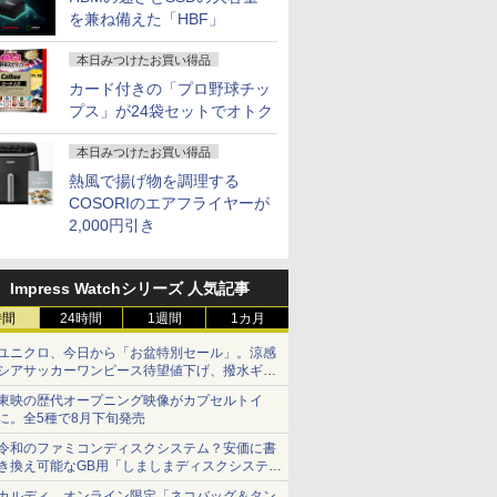
を兼ね備えた「HBF」
本日みつけたお買い得品
カード付きの「プロ野球チッ
プス」が24袋セットでオトク
本日みつけたお買い得品
熱風で揚げ物を調理する
COSORIのエアフライヤーが
2,000円引き
Impress Watchシリーズ 人気記事
時間
24時間
1週間
1カ月
ユニクロ、今日から「お盆特別セール」。涼感
シアサッカーワンピース待望値下げ、撥水ギア
ショーツは1990円に
東映の歴代オープニング映像がカプセルトイ
に。全5種で8月下旬発売
令和のファミコンディスクシステム？安価に書
き換え可能なGB用「しましまディスクシステ
ム」
カルディ、オンライン限定「ネコバッグ＆タン