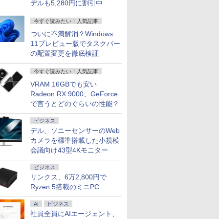
デルも5,280円に割引中
今すぐ読みたい！人気記事
ついに不満解消？Windows
11プレビュー版でタスクバー
の配置変更を徹底検証
今すぐ読みたい！人気記事
VRAM 16GBでも安い
Radeon RX 9000、GeForce
で言うとどのぐらいの性能？
ビジネス
デル、ソニーセンサーのWeb
カメラを標準搭載した小規模
会議向け43型4Kモニター
ビジネス
リンクス、6万2,800円で
Ryzen 5搭載のミニPC
AI
ビジネス
社員全員にAIエージェント、