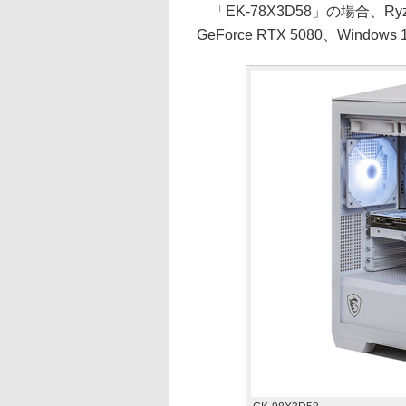
「EK-78X3D58」の場合、Ryze
GeForce RTX 5080、Wind