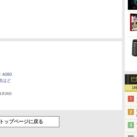
4080
差はど
？
1
年1月29日
トップページに戻る