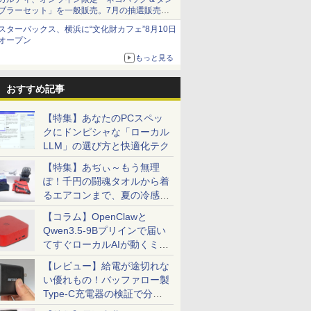
ブラーセット」を一般販売。7月の抽選販売の
当選無効分
スターバックス、横浜に“文化財カフェ”8月10日
オープン
もっと見る
おすすめ記事
【特集】あなたのPCスペッ
クにドンピシャな「ローカル
LLM」の選び方と快適化テク
【特集】あぢぃ～もう無理
ぽ！千円の闘魂タオルから着
るエアコンまで、夏の冷感グ
ッズ一挙紹介
【コラム】OpenClawと
Qwen3.5-9Bプリインで届い
てすぐローカルAIが動くミニ
PC「SER9 Pro」
【レビュー】給電が途切れな
い優れもの！バッファロー製
Type-C充電器の検証で分か
ったこと