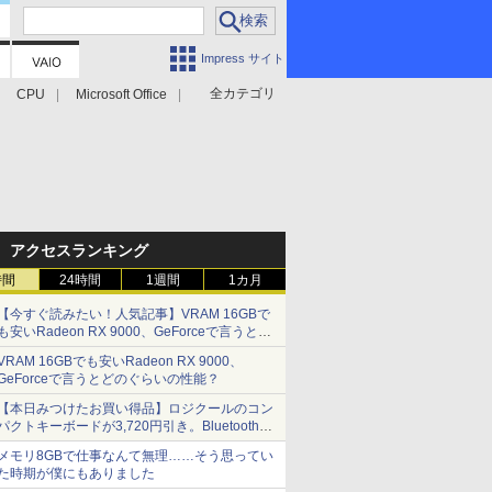
Impress サイト
全カテゴリ
CPU
Microsoft Office
アクセスランキング
時間
24時間
1週間
1カ月
【今すぐ読みたい！人気記事】VRAM 16GBで
も安いRadeon RX 9000、GeForceで言うとど
のぐらいの性能？ - PC Watch
VRAM 16GBでも安いRadeon RX 9000、
GeForceで言うとどのぐらいの性能？
【本日みつけたお買い得品】ロジクールのコン
パクトキーボードが3,720円引き。Bluetoothで3
台接続対応
メモリ8GBで仕事なんて無理……そう思ってい
た時期が僕にもありました