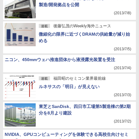
製造/開発拠点を公開
(2013/7/8)
後藤弘茂のWeekly海外ニュース
連載
微細化の限界に近づくDRAMの供給量が減り始
める
(2013/7/5)
ニコン、450mmウェハ推進団体から液浸露光装置を受注
(2013/7/4)
福田昭のセミコン業界最前線
連載
ルネサスの「明日」が見えない
(2013/7/3)
東芝とSanDisk、四日市工場第5製造棟の第2期
分を8月より建設
(2013/7/2)
NVIDIA、GPUコンピューティングを体験できる高校生向けセミ