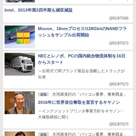
Intel、2013年第2四半期も減収減益
(2013/7/18)
Micron、16nmプロセス/128GbitのNANDフラ
ッシュをサンプル出荷開始
(2013/7/17)
NECとレノボ、PCの国内統合物流体制を16日
からスタート
～出荷式で両ブランド製品を混載したトラックが
出発
(2013/7/17)
大河原克行の「パソコン業界、東奔西走」
連載
2016年に世界首位奪取を宣言するキヤノン
～インクジェットプリンタ事業方針をキヤノン・
大塚取締役に聞く
(2013/7/17)
大河原克行の「パソコン業界、東奔西走」
連載