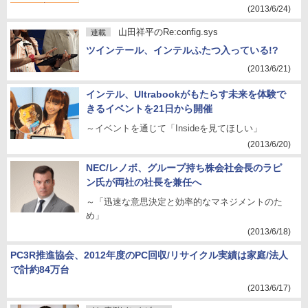
(2013/6/24)
山田祥平のRe:config.sys
連載
ツインテール、インテルふたつ入っている!?
(2013/6/21)
インテル、Ultrabookがもたらす未来を体験で
きるイベントを21日から開催
～イベントを通じて「Insideを見てほしい」
(2013/6/20)
NEC/レノボ、グループ持ち株会社会長のラピ
ン氏が両社の社長を兼任へ
～「迅速な意思決定と効率的なマネジメントのた
め」
(2013/6/18)
PC3R推進協会、2012年度のPC回収/リサイクル実績は家庭/法人
で計約84万台
(2013/6/17)