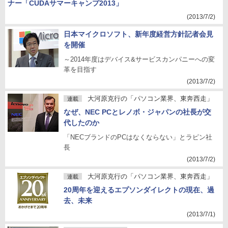
ナー「CUDAサマーキャンプ2013」
(2013/7/2)
日本マイクロソフト、新年度経営方針記者会見
を開催
～2014年度はデバイス&サービスカンパニーへの変
革を目指す
(2013/7/2)
大河原克行の「パソコン業界、東奔西走」
連載
なぜ、NEC PCとレノボ・ジャパンの社長が交
代したのか
「NECブランドのPCはなくならない」とラピン社
長
(2013/7/2)
大河原克行の「パソコン業界、東奔西走」
連載
20周年を迎えるエプソンダイレクトの現在、過
去、未来
(2013/7/1)