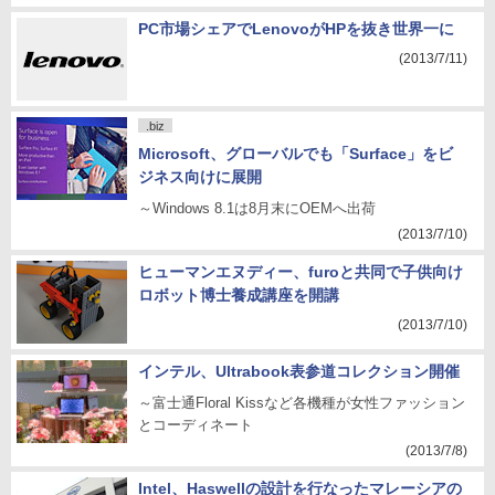
PC市場シェアでLenovoがHPを抜き世界一に
(2013/7/11)
.biz
Microsoft、グローバルでも「Surface」をビ
ジネス向けに展開
～Windows 8.1は8月末にOEMへ出荷
(2013/7/10)
ヒューマンエヌディー、furoと共同で子供向け
ロボット博士養成講座を開講
(2013/7/10)
インテル、Ultrabook表参道コレクション開催
～富士通Floral Kissなど各機種が女性ファッション
とコーディネート
(2013/7/8)
Intel、Haswellの設計を行なったマレーシアの