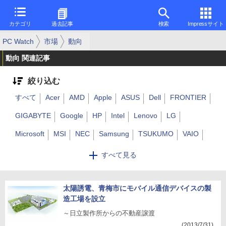
カテゴリ
過去記事
検索
Impressサイト
PC Watch
市場
動向
動向 関連記事
絞り込む
すべて
Acer
AMD
Apple
ASUS
Dell
FRONTIER
GIGABYTE
Google
HP
Intel
Lenovo
LG
Microsoft
MSI
NEC
Samsung
TSUKUMO
VAIO
エプソンダイレクト
シャープ
ソニー
東芝
ドスパラ
すべて見る
パナソニック
富士通
マウスコンピューター
ユニットコム
太陽誘電、青梅市にモバイル通信デバイスの製
ワコム
その他
造工場を設立
～日立製作所からの不動産譲渡
(2013/7/31)