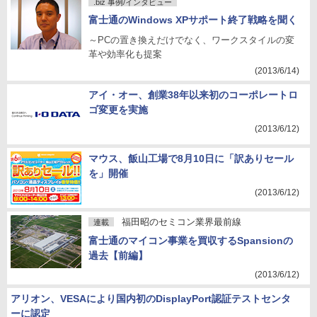
.biz 事例/インタビュー
富士通のWindows XPサポート終了戦略を聞く
～PCの置き換えだけでなく、ワークスタイルの変
革や効率化も提案
(2013/6/14)
アイ・オー、創業38年以来初のコーポレートロ
ゴ変更を実施
(2013/6/12)
マウス、飯山工場で8月10日に「訳ありセール
を」開催
(2013/6/12)
福田昭のセミコン業界最前線
連載
富士通のマイコン事業を買収するSpansionの
過去【前編】
(2013/6/12)
アリオン、VESAにより国内初のDisplayPort認証テストセンタ
ーに認定