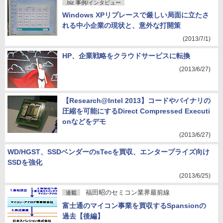
.biz 事例/インタビュー
Windows XPリプレースで厳しい局面に立たさ
れる中小企業の現状と、意外な打開策
(2013/7/1)
HP、企業戦略をクラウドサービスに転換
(2013/6/27)
【Research@Intel 2013】コードやバイナリの
圧縮を可能にするDirect Compressed Executi
onなどをデモ
(2013/6/27)
WD/HGST、SSDベンダーのsTecを買収、エンタープライズ向け
SSDを強化
(2013/6/25)
福田昭のセミコン業界最前線
連載
富士通のマイコン事業を買収するSpansionの
過去【後編】