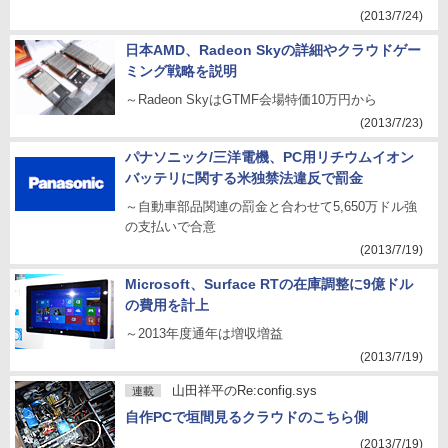
(2013/7/24)
日本AMD、Radeon Skyの詳細やクラウドゲー
ミング戦略を説明
～Radeon SkyはGTMF会場特価10万円から
(2013/7/23)
パナソニック/三洋電機、PC用リチウムイオン
バッテリに関する米独禁法違反で罰金
～自動車部品関連の罰金と合わせて5,650万ドル強
の支払いで合意
(2013/7/19)
Microsoft、Surface RTの在庫調整に9億ドル
の費用を計上
～2013年度通年は増収増益
(2013/7/19)
山田祥平のRe:config.sys
連載
自作PCで垣間見るクラウドのこちら側
(2013/7/19)