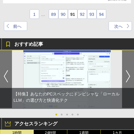
1
…
89
90
91
92
93
94
前へ
次へ
おすすめ記事
【特集】あなたのPCスペックにドンピシャな「ローカル
LLM」の選び方と快適化テク
●
●
●
●
●
アクセスランキング
1時間
24時間
1週間
1カ月