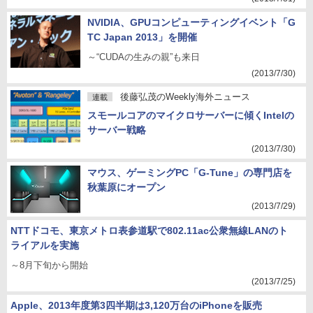
NVIDIA、GPUコンピューティングイベント「G
TC Japan 2013」を開催
～“CUDAの生みの親”も来日
(2013/7/30)
後藤弘茂のWeekly海外ニュース
連載
スモールコアのマイクロサーバーに傾くIntelの
サーバー戦略
(2013/7/30)
マウス、ゲーミングPC「G-Tune」の専門店を
秋葉原にオープン
(2013/7/29)
NTTドコモ、東京メトロ表参道駅で802.11ac公衆無線LANのト
ライアルを実施
～8月下旬から開始
(2013/7/25)
Apple、2013年度第3四半期は3,120万台のiPhoneを販売